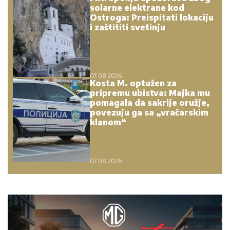
solarne elektrane kod
Ostroga: Preispitati lokaciju
i zaštititi svetinju
07.08.2026.
Kosta M. optužen za
pripremu ubistva: Majka mu
pomagala da sakrije oružje,
povezuju ga sa „vračarskim
klanom“
07.08.2026.