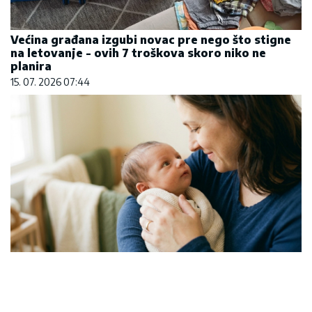
Većina građana izgubi novac pre nego što stigne
na letovanje - ovih 7 troškova skoro niko ne
planira
15. 07. 2026 07:44
Čiji hromozom određuje pol deteta? XX rađa se
devojčica, XY rađa se dečak
07. 08. 2026 09:47