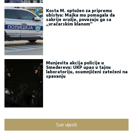
Kosta M. optužen za pripremu
ubistva: Majka mu pomagala da
sakrije oružje, povezuju ga sa
„vračarskim klanom“
Munjevita akcija policije u
Smederevu: UKP upao u tajnu
laboratoriju, osumnjičeni zatečeni na
spavanju
Sve vijesti