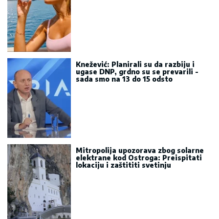
Knežević: Planirali su da razbiju i
ugase DNP, grdno su se prevarili -
sada smo na 13 do 15 odsto
Mitropolija upozorava zbog solarne
elektrane kod Ostroga: Preispitati
lokaciju i zaštititi svetinju