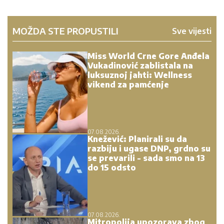
MOŽDA STE PROPUSTILI
Sve vijesti
Miss World Crne Gore Anđela
Vukadinović zablistala na
luksuznoj jahti: Wellness
vikend za pamćenje
07.08.2026.
Knežević: Planirali su da
razbiju i ugase DNP, grdno su
se prevarili - sada smo na 13
do 15 odsto
07.08.2026.
Mitropolija upozorava zbog