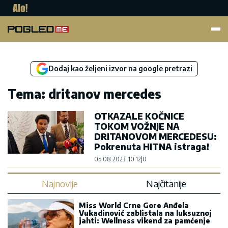
Pogled.me
Dodaj kao željeni izvor na google pretrazi
Tema: dritanov mercedes
OTKAZALE KOČNICE
TOKOM VOŽNJE NA
DRITANOVOM MERCEDESU:
Pokrenuta HITNA istraga!
05.08.2023. 10:12
|
0
Najnovije
Najčitanije
Miss World Crne Gore Anđela
Vukadinović zablistala na luksuznoj
jahti: Wellness vikend za pamćenje