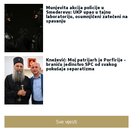
Munjevita akcija policije u
Smederevu: UKP upao u tajnu
laboratoriju, osumnjičeni zatečeni na
spavanju
Knežević: Moj patrijarh je Porfirije -
braniću jedinstvo SPC od svakog
pokušaja separatizma
Sve vijesti