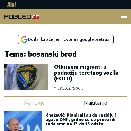
Pogled.me
Dodaj kao željeni izvor na google pretrazi
Tema: bosanski brod
Otkriveni migranti u
podnožju teretnog vozila
(FOTO)
11.08.2023. 15:00
|
0
Najnovije
Najčitanije
Knežević: Planirali su da razbiju i
ugase DNP, grdno su se prevarili -
sada smo na 13 do 15 odsto