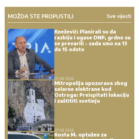
MOŽDA STE PROPUSTILI
Sve vijesti
Knežević: Planirali su da
razbiju i ugase DNP, grdno su
se prevarili - sada smo na 13
do 15 odsto
07.08.2026.
Mitropolija upozorava zbog
solarne elektrane kod
Ostroga: Preispitati lokaciju
i zaštititi svetinju
07.08.2026.
Kosta M. optužen za