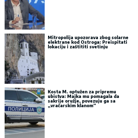
Mitropolija upozorava zbog solarne
elektrane kod Ostroga: Preispitati
lokaciju i zaštititi svetinju
Kosta M. optužen za pripremu
ubistva: Majka mu pomagala da
sakrije oružje, povezuju ga sa
„vračarskim klanom“