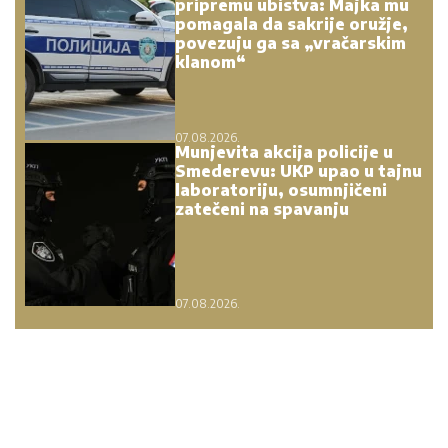
pripremu ubistva: Majka mu
pomagala da sakrije oružje,
povezuju ga sa „vračarskim
klanom“
07.08.2026.
Munjevita akcija policije u
Smederevu: UKP upao u tajnu
laboratoriju, osumnjičeni
zatečeni na spavanju
07.08.2026.