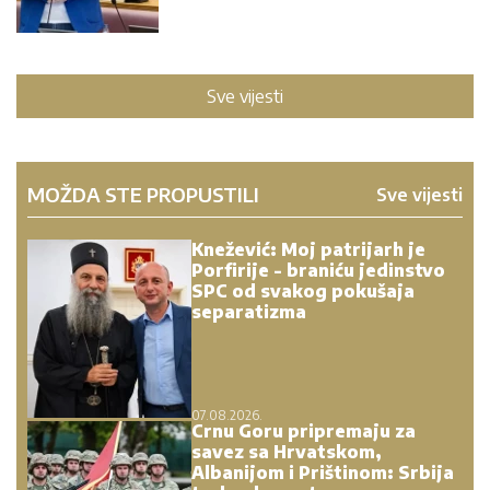
Sve vijesti
MOŽDA STE PROPUSTILI
Sve vijesti
Knežević: Moj patrijarh je
Porfirije - braniću jedinstvo
SPC od svakog pokušaja
separatizma
07.08.2026.
Crnu Goru pripremaju za
savez sa Hrvatskom,
Albanijom i Prištinom: Srbija