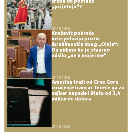
treba da postane
„prijetnja“?
07.08.2026.
Knežević pokreće
interpelaciju protiv
Ibrahimovića zbog „Oluje“:
Da vidimo ko je stvarno
mislio „ne u moje ime“
07.08.2026.
Amerika traži od Crne Gore
izručenje Iranca: Terete ga za
sajber napade i štetu od 3,4
milijarde dolara
07.08.2026.