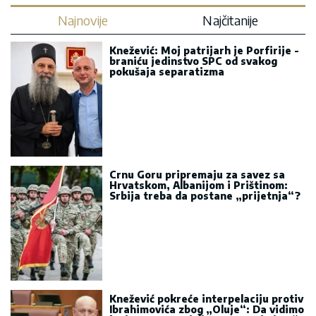
Najnovije
Najčitanije
Knežević: Moj patrijarh je Porfirije -
braniću jedinstvo SPC od svakog
pokušaja separatizma
Crnu Goru pripremaju za savez sa
Hrvatskom, Albanijom i Prištinom:
Srbija treba da postane „prijetnja“?
Knežević pokreće interpelaciju protiv
Ibrahimovića zbog „Oluje“: Da vidimo