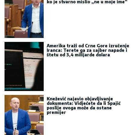
ko je stvarno mislio „ne u moje ime“
Amerika traži od Crne Gore izručenje
Iranca: Terete ga za sajber napade i
štetu od 3,4 milijarde dolara
Knežević najavio objavljivanje
dokumenta: Vidjećete da li Spajić
poslije ovoga može da ostane
premijer