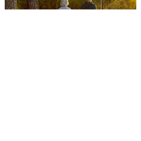
Evo u kojim banjama važi vaučer od 10.000 dinara
- kompletan spisak destinacija u Srbiji
06. 08. 2026 07:08