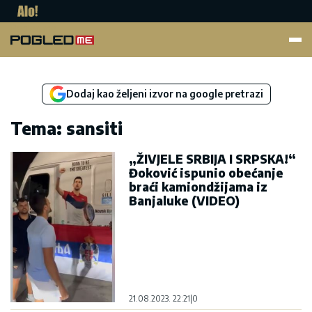
Pogled.me
Dodaj kao željeni izvor na google pretrazi
Tema: sansiti
„ŽIVJELE SRBIJA I SRPSKA!“
Đoković ispunio obećanje
braći kamiondžijama iz
Banjaluke (VIDEO)
21.08.2023. 22:21
|
0