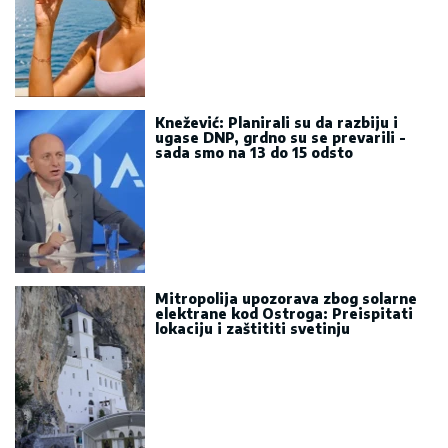
Knežević: Planirali su da razbiju i
ugase DNP, grdno su se prevarili -
sada smo na 13 do 15 odsto
Mitropolija upozorava zbog solarne
elektrane kod Ostroga: Preispitati
lokaciju i zaštititi svetinju