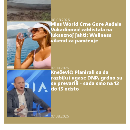
08.08.2026.
Miss World Crne Gore Anđela
Vukadinović zablistala na
luksuznoj jahti: Wellness
vikend za pamćenje
07.08.2026.
Knežević: Planirali su da
razbiju i ugase DNP, grdno su
se prevarili - sada smo na 13
do 15 odsto
07.08.2026.