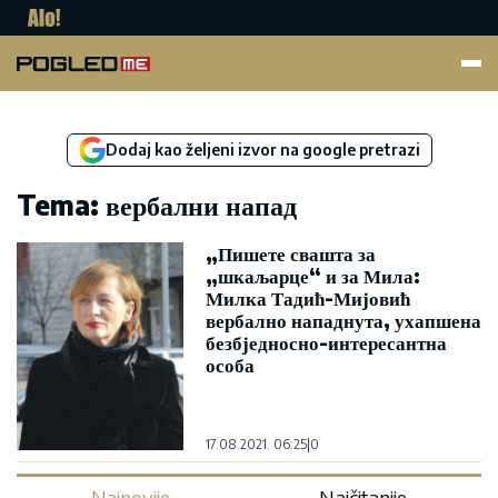
Pogled.me
Dodaj kao željeni izvor na google pretrazi
Tema: вербални напад
„Пишете свашта за
„шкаљарце“ и за Мила:
Милка Тадић-Мијовић
вербално нападнута, ухапшена
безбједносно-интересантна
особа
17.08.2021. 06:25
|
0
Najnovije
Najčitanije