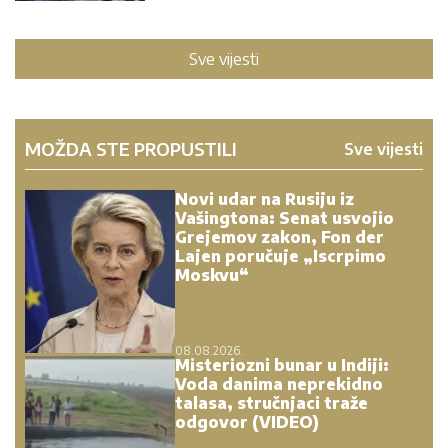
Sve vijesti
MOŽDA STE PROPUSTILI
Sve vijesti
Novi udar na Rusiju iz
Vašingtona: Senat usvojio
Grejemov zakon, Fon der
Lajen poručuje „Iscrpimo
Moskvu“
08.08.2026.
Misteriozni bunar u Indiji:
Voda danima neprekidno
talasa, stručnjaci traže
odgovor (VIDEO)