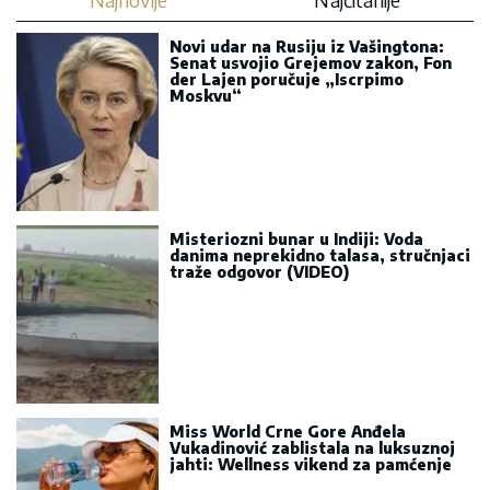
Novi udar na Rusiju iz Vašingtona:
Senat usvojio Grejemov zakon, Fon
der Lajen poručuje „Iscrpimo
Moskvu“
Misteriozni bunar u Indiji: Voda
danima neprekidno talasa, stručnjaci
traže odgovor (VIDEO)
Miss World Crne Gore Anđela
Vukadinović zablistala na luksuznoj
jahti: Wellness vikend za pamćenje