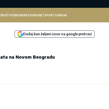
DRUŠTVO
BIZNIS
REGION
SVIJET
SPORT
ZABAVA
Dodaj kao željeni izvor na google pretrazi
nata na Novom Beogradu