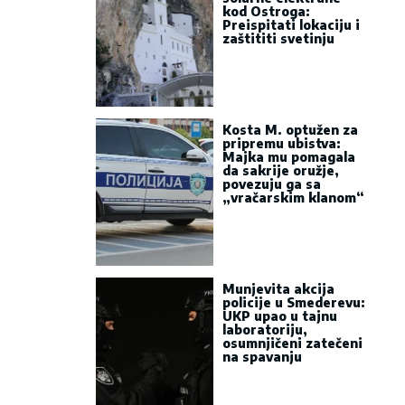
kod Ostroga:
Preispitati lokaciju i
zaštititi svetinju
Kosta M. optužen za
pripremu ubistva:
Majka mu pomagala
da sakrije oružje,
povezuju ga sa
„vračarskim klanom“
Munjevita akcija
policije u Smederevu:
UKP upao u tajnu
laboratoriju,
osumnjičeni zatečeni
na spavanju