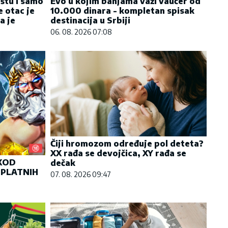
ištu i samo
Evo u kojim banjama važi vaučer od
e otac je
10.000 dinara - kompletan spisak
a je
destinacija u Srbiji
06. 08. 2026 07:08
Čiji hromozom određuje pol deteta?
XX rađa se devojčica, XY rađa se
 KOD
dečak
SPLATNIH
07. 08. 2026 09:47