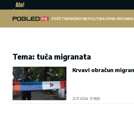
Pogled.me
POČETNA
NAJNOVIJE
POLITIKA
CRNA HRONIKA
Tema: tuča migranata
Krvavi obračun migra
22.11.2024. 11:18
|
0