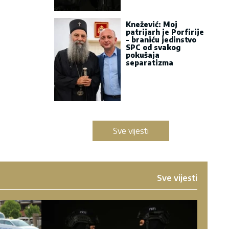
Knežević: Moj
patrijarh je Porfirije
- braniću jedinstvo
SPC od svakog
pokušaja
separatizma
Sve vijesti
Sve vijesti