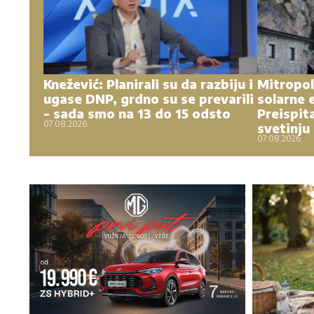
Knežević: Planirali su da razbiju i
Mitropol
ugase DNP, grdno su se prevarili
solarne 
- sada smo na 13 do 15 odsto
Preispita
07.08.2026.
svetinju
07.08.2026.