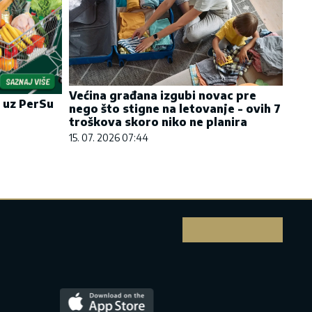
Većina građana izgubi novac pre
 uz PerSu
nego što stigne na letovanje - ovih 7
troškova skoro niko ne planira
15. 07. 2026 07:44