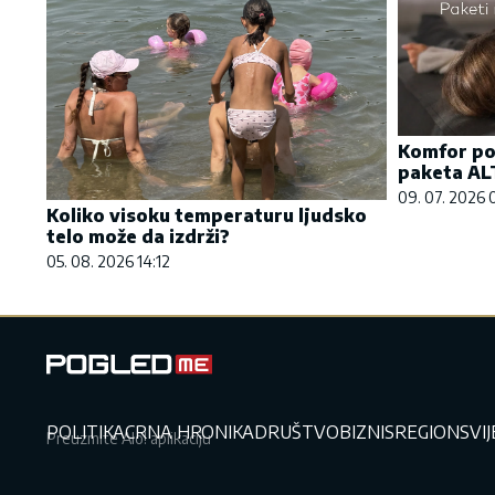
Komfor po 
paketa AL
09. 07. 2026 
Koliko visoku temperaturu ljudsko
telo može da izdrži?
05. 08. 2026 14:12
POLITIKA
CRNA HRONIKA
DRUŠTVO
BIZNIS
REGION
SVI
Preuzmite Alo! aplikaciju