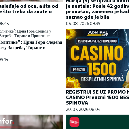
Marija (3) se igrala u dvor
je nestala: Posle 42 godin
asleđuje od oca, a šta od
pronašao, zanemeo je kad
 što treba da znate o
saznao gde je bila
06. 08. 2026 09:39
06:45
олитике”: Црна Гора следећа
везу Загреба, Тиране и
09:14
REGISTRUJ SE UZ PROMO
CASINO Preuzmi 1500 BE
SPINOVA
20. 07. 2026 08:04