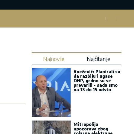
Najnovije
Najčitanije
Knežević: Planirali su
da razbiju i ugase
DNP, grdno su se
prevarili - sada smo
na 13 do 15 odsto
Mitropolija
upozorava zbog
solarne elektrane