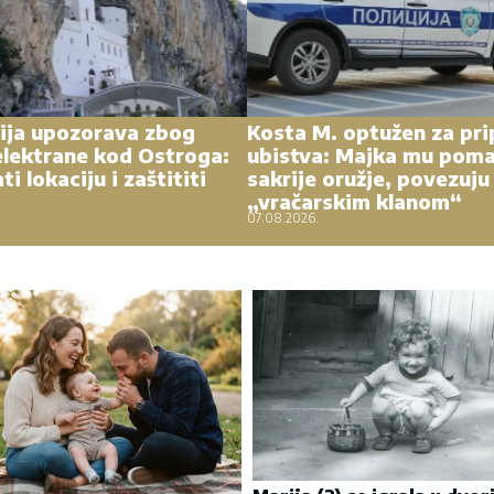
ija upozorava zbog
Kosta M. optužen za pr
elektrane kod Ostroga:
ubistva: Majka mu poma
ti lokaciju i zaštititi
sakrije oružje, povezuju
„vračarskim klanom“
07.08.2026.