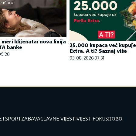
meri klijenata: nova linija
25.000 kupaca već kupuje
TA banke
Extra. A ti? Saznaj više
09:20
03. 08. 2026 07:31
JET
SPORT
ZABAVA
GLAVNE VIJESTI
VIJESTI
FOKUS
НОВО