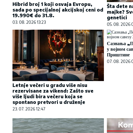
Hibrid broj 1 koji osvaja Evropu,
Šta dete n
sada po specijalnoj akcijskoj ceni od
majke? Sve
19.990€ do 31.8.
genetici
03. 08. 2026 13:23
05. 08. 2026 
Сазнања „П
у војном са
Приштине
07. 08. 2026 
Letnje večeri u gradu više nisu
rezervisane za vikend: Zašto sve
više ljudi bira večeru koja se
spontano pretvori u druženje
23. 07. 2026 12:47