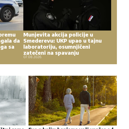
ipremu
Munjevita akcija policije u
gala da
Smederevu: UKP upao u tajnu
 ga sa
laboratoriju, osumnjičeni
zatečeni na spavanju
07.08.2026.