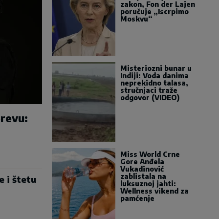
zakon, Fon der Lajen
poručuje „Iscrpimo
Moskvu“
Misteriozni bunar u
Indiji: Voda danima
neprekidno talasa,
stručnjaci traže
odgovor (VIDEO)
erevu:
Miss World Crne
Gore Anđela
Vukadinović
zablistala na
e i štetu
luksuznoj jahti:
Wellness vikend za
pamćenje