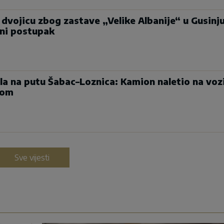
a dvojicu zbog zastave „Velike Albanije“ u Gusinju
jni postupak
la na putu Šabac–Loznica: Kamion naletio na voz
jom
Sve vijesti