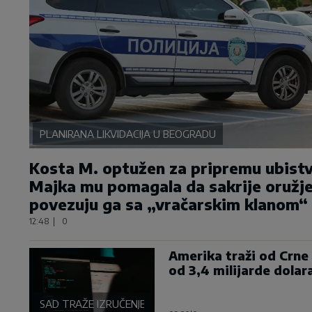
PLANIRANA LIKVIDACIJA U BEOGRADU
Kosta M. optužen za pripremu ubistv
Majka mu pomagala da sakrije oružje
povezuju ga sa „vračarskim klanom“
12:48
|
0
Amerika traži od Crne 
od 3,4 milijarde dolar
SAD TRAŽE IZRUČENJE