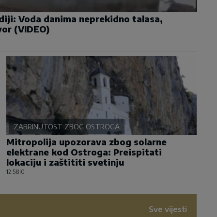
ndiji: Voda danima neprekidno talasa,
vor (VIDEO)
ZABRINUTOST ZBOG OSTROGA
Mitropolija upozorava zbog solarne
elektrane kod Ostroga: Preispitati
lokaciju i zaštititi svetinju
12:58
|
0
Sve vijesti