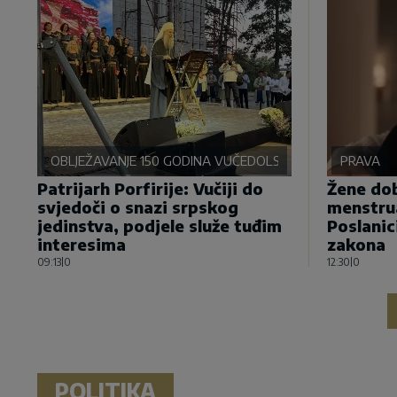
OBLJEŽAVANJE 150 GODINA VUČEDOLSKE BITKE
PRAVA
Patrijarh Porfirije: Vučiji do
Žene dob
svjedoči o snazi srpskog
menstru
jedinstva, podjele služe tuđim
Poslanic
interesima
zakona
09:13
|
0
12:30
|
0
POLITIKA