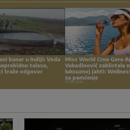
zni bunar u Indiji: Voda
Miss World Crne Gore A
eprekidno talasa,
Vukadinović zablistala 
ci traže odgovor
luksuznoj jahti: Wellnes
za pamćenje
07.08.2026.