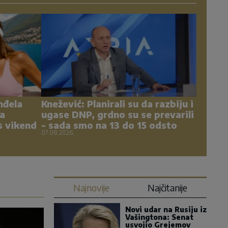
nđela
Knežević: Planirali su da razbiju i
na
ugase DNP, grdno su se prevarili
s vikend
- sada smo na 13 do 15 odsto
07.08.2026.
Najnovije
Najčitanije
Novi udar na Rusiju iz
Vašingtona: Senat
usvojio Grejemov