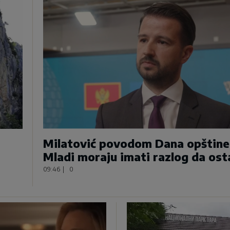
Milatović povodom Dana opštine
Mladi moraju imati razlog da ost
09:46
|
0