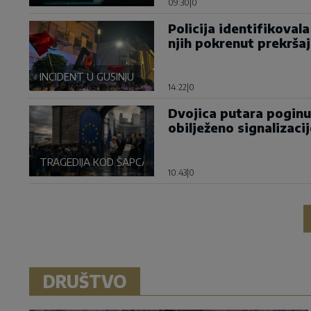
09:30
|
0
Policija identifikoval
njih pokrenut prekrša
INCIDENT U GUSINJU
14:22
|
0
Dvojica putara poginu
obilježeno signalizaci
TRAGEDIJA KOD ŠAPCA
10:43
|
0
DRUŠTVO