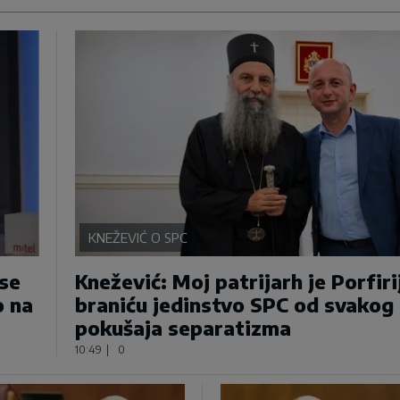
KNEŽEVIĆ O SPC
ase
Knežević: Moj patrijarh je Porfiri
o na
braniću jedinstvo SPC od svakog
pokušaja separatizma
10:49
|
0