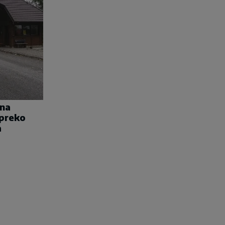
una
 preko
a