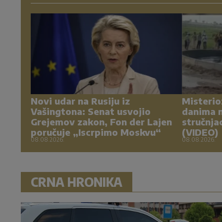
Novi udar na Rusiju iz
Misterio
Vašingtona: Senat usvojio
danima n
Grejemov zakon, Fon der Lajen
stručnja
poručuje „Iscrpimo Moskvu“
(VIDEO)
08.08.2026.
08.08.2026.
CRNA HRONIKA