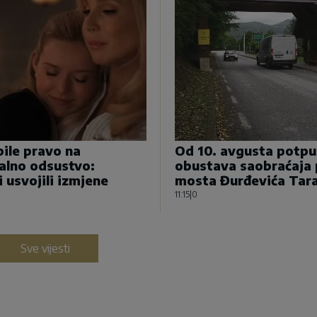
ile pravo na
Od 10. avgusta potp
alno odsustvo:
obustava saobraćaja
i usvojili izmjene
mosta Đurđevića Tar
11:15
|
0
Sve vijesti