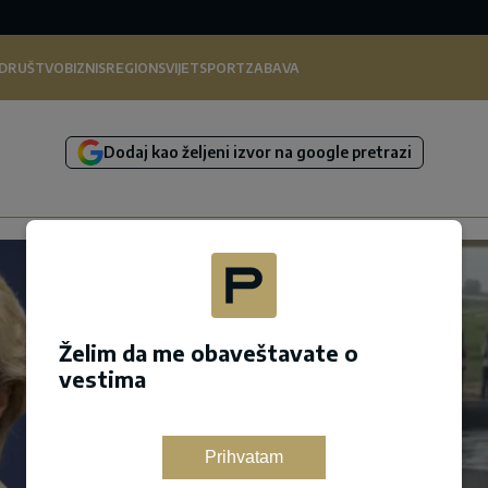
DRUŠTVO
BIZNIS
REGION
SVIJET
SPORT
ZABAVA
Dodaj kao željeni izvor na google pretrazi
Želim da me obaveštavate o
vestima
Prihvatam