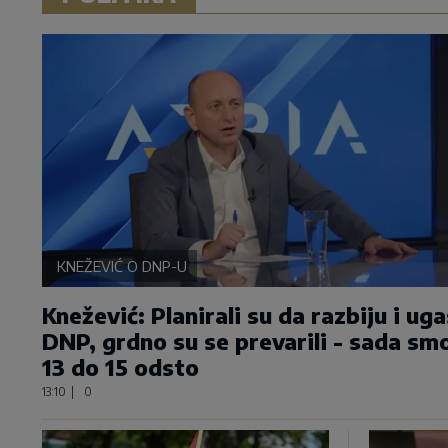
KNEŽEVIĆ O DNP-U
Knežević: Planirali su da razbiju i ug
DNP, grdno su se prevarili - sada sm
13 do 15 odsto
13:10
|
0