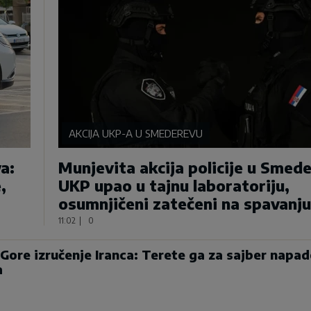
AKCIJA UKP-A U SMEDEREVU
a:
Munjevita akcija policije u Smed
,
UKP upao u tajnu laboratoriju,
osumnjičeni zatečeni na spavanju
11:02
|
0
Gore izručenje Iranca: Terete ga za sajber napad
a