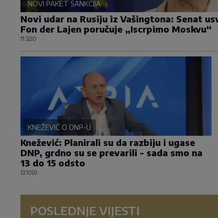
NOVI PAKET SANKCIJA
Novi udar na Rusiju iz Vašingtona: Senat u
Fon der Lajen poručuje „Iscrpimo Moskvu“
11:32
|
0
KNEŽEVIĆ O DNP-U
Knežević: Planirali su da razbiju i ugase
DNP, grdno su se prevarili - sada smo na
13 do 15 odsto
13:10
|
0
POSLEDNJE VIJESTI