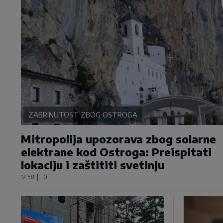
ZABRINUTOST ZBOG OSTROGA
Mitropolija upozorava zbog solarne
elektrane kod Ostroga: Preispitati
lokaciju i zaštititi svetinju
12:58
|
0