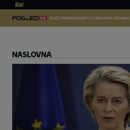
Pogled.
POČETNA
NAJNOVIJE
POLITIKA
CRNA HRONIKA
me
NASLOVNA