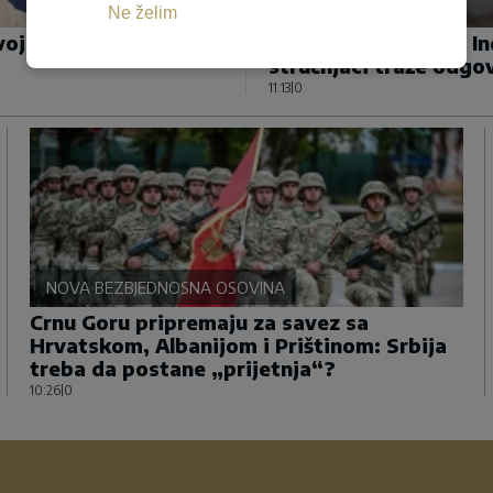
NEOBIČAN FENOMEN
Ne želim
svojio Grejemov zakon,
Misteriozni bunar u I
stručnjaci traže odgo
11:13
|
0
NOVA BEZBJEDNOSNA OSOVINA
Crnu Goru pripremaju za savez sa
Hrvatskom, Albanijom i Prištinom: Srbija
treba da postane „prijetnja“?
10:26
|
0