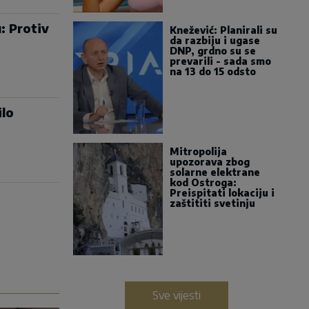
: Protiv
Knežević: Planirali su
da razbiju i ugase
DNP, grdno su se
prevarili - sada smo
na 13 do 15 odsto
ilo
Mitropolija
upozorava zbog
solarne elektrane
kod Ostroga:
Preispitati lokaciju i
zaštititi svetinju
Sve vijesti