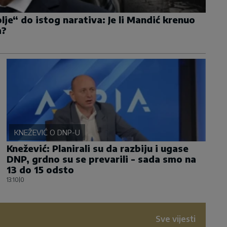
je“ do istog narativa: Je li Mandić krenuo
m?
KNEŽEVIĆ O DNP-U
Knežević: Planirali su da razbiju i ugase
DNP, grdno su se prevarili - sada smo na
13 do 15 odsto
13:10
|
0
Sve vijesti