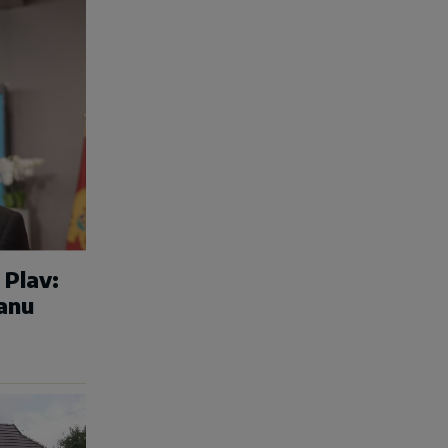
 Plav:
anu