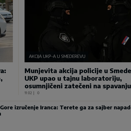
AKCIJA UKP-A U SMEDEREVU
a:
Munjevita akcija policije u Smed
,
UKP upao u tajnu laboratoriju,
osumnjičeni zatečeni na spavanju
11:02
|
0
Gore izručenje Iranca: Terete ga za sajber napad
a