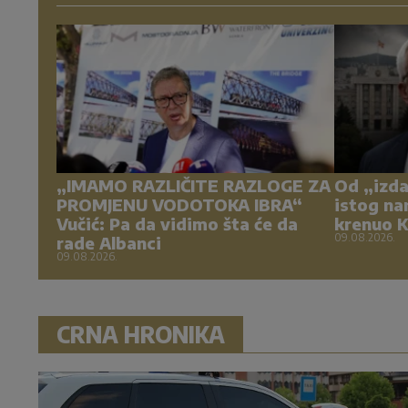
„IMAMO RAZLIČITE RAZLOGE ZA
Od „izda
PROMJENU VODOTOKA IBRA“
istog nar
Vučić: Pa da vidimo šta će da
krenuo 
09.08.2026.
rade Albanci
09.08.2026.
CRNA HRONIKA