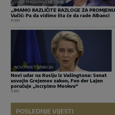
VUČIĆ O KOSOVU I METOHIJI
„IMAMO RAZLIČITE RAZLOGE ZA PROMJEN
Vučić: Pa da vidimo šta će da rade Albanci
15:55
|
0
NOVI PAKET SANKCIJA
Novi udar na Rusiju iz Vašingtona: Senat
usvojio Grejemov zakon, Fon der Lajen
poručuje „Iscrpimo Moskvu“
11:32
|
0
POSLEDNJE VIJESTI