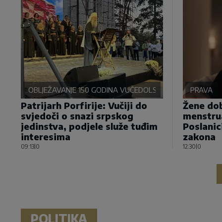
OBLJEŽAVANJE 150 GODINA VUČEDOLSKE BITKE
PRAVA
Patrijarh Porfirije: Vučiji do
Žene dob
svjedoči o snazi srpskog
menstru
jedinstva, podjele služe tuđim
Poslanic
interesima
zakona
09:13
|
0
12:30
|
0
POLITIKA