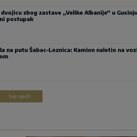
a dvojicu zbog zastave „Velike Albanije“ u Gusinju
jni postupak
la na putu Šabac–Loznica: Kamion naletio na voz
jom
Sve vijesti