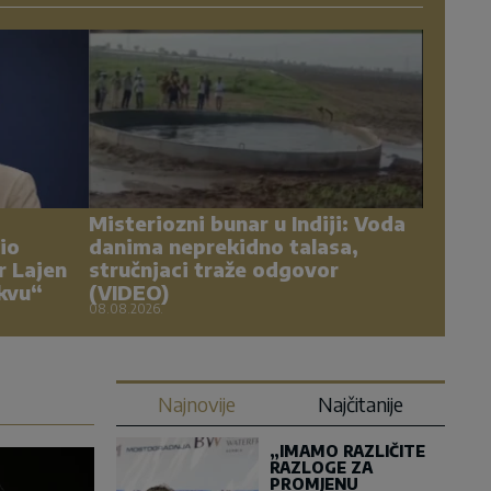
Misteriozni bunar u Indiji: Voda
io
danima neprekidno talasa,
r Lajen
stručnjaci traže odgovor
kvu“
(VIDEO)
08.08.2026.
Najnovije
Najčitanije
„IMAMO RAZLIČITE
RAZLOGE ZA
PROMJENU