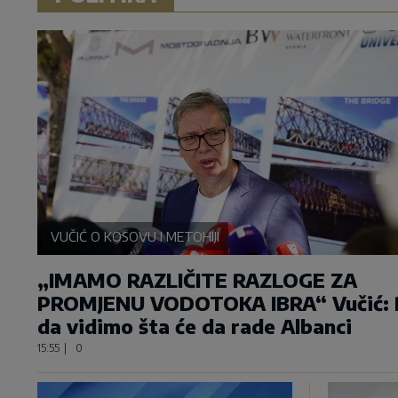
VUČIĆ O KOSOVU I METOHIJI
„IMAMO RAZLIČITE RAZLOGE ZA
PROMJENU VODOTOKA IBRA“ Vučić: 
da vidimo šta će da rade Albanci
15:55
|
0