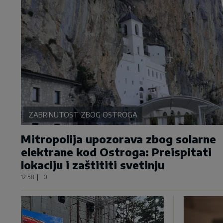
ZABRINUTOST ZBOG OSTROGA
Mitropolija upozorava zbog solarne
elektrane kod Ostroga: Preispitati
lokaciju i zaštititi svetinju
12:58
|
0