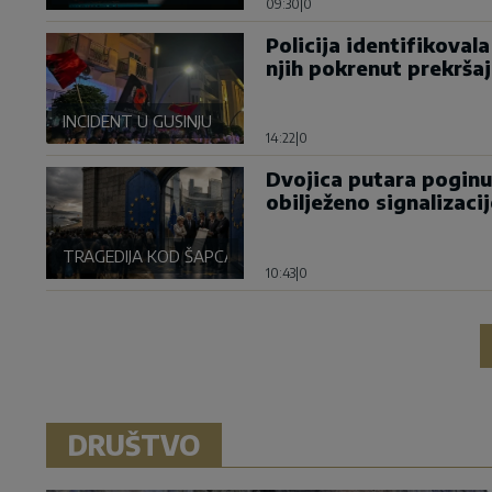
09:30
|
0
Policija identifikoval
njih pokrenut prekrša
INCIDENT U GUSINJU
14:22
|
0
Dvojica putara poginu
obilježeno signalizaci
TRAGEDIJA KOD ŠAPCA
10:43
|
0
DRUŠTVO