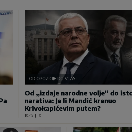
OD OPOZICIJE DO VLASTI
Od „izdaje narodne volje“ do ist
Pa
narativa: Je li Mandić krenuo
Krivokapićevim putem?
10:49
|
0