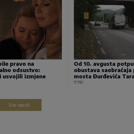
ile pravo na
Od 10. avgusta potp
alno odsustvo:
obustava saobraćaja
i usvojili izmjene
mosta Đurđevića Tar
11:15
|
0
Sve vijesti