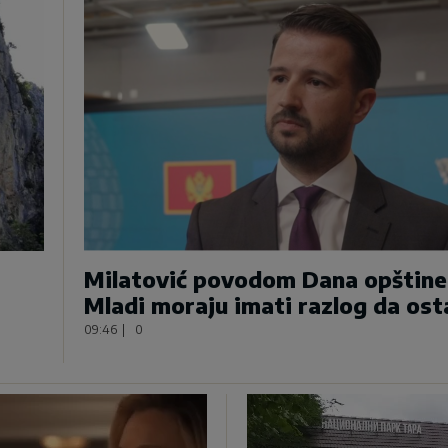
Milatović povodom Dana opštine
Mladi moraju imati razlog da ost
09:46
|
0