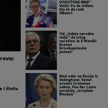
VODOTOKA IBRA“
Vučić: Pa da vidimo
šta će da rade
Albanci
Od „izdaje narodne
volje“ do istog
narativa: Je li Mandić
krenuo
Krivokapićevim
putem?
erevu:
Novi udar na Rusiju iz
Vašingtona: Senat
usvojio Grejemov
zakon, Fon der Lajen
e i štetu
poručuje „Iscrpimo
Moskvu“