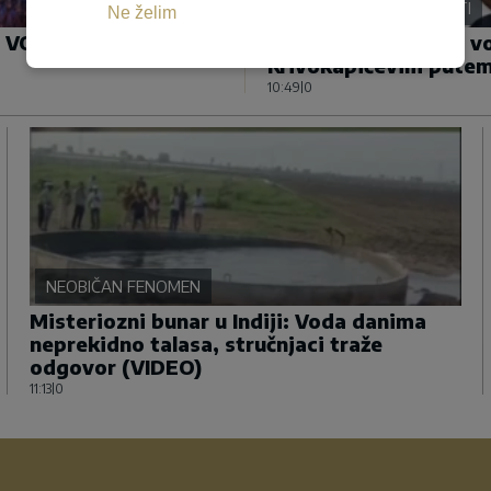
OD OPOZICIJE DO VLASTI
Ne želim
U VODOTOKA IBRA“
Od „izdaje narodne vol
Krivokapićevim pute
10:49
|
0
NEOBIČAN FENOMEN
Misteriozni bunar u Indiji: Voda danima
neprekidno talasa, stručnjaci traže
odgovor (VIDEO)
11:13
|
0