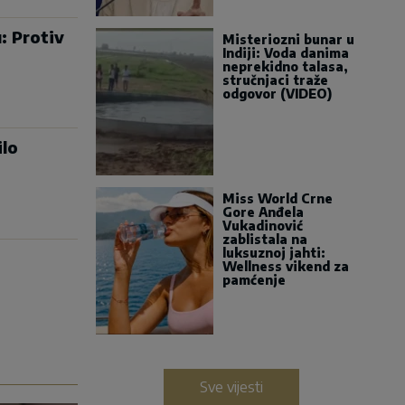
: Protiv
Misteriozni bunar u
Indiji: Voda danima
neprekidno talasa,
stručnjaci traže
odgovor (VIDEO)
ilo
Miss World Crne
Gore Anđela
Vukadinović
zablistala na
luksuznoj jahti:
Wellness vikend za
pamćenje
Sve vijesti