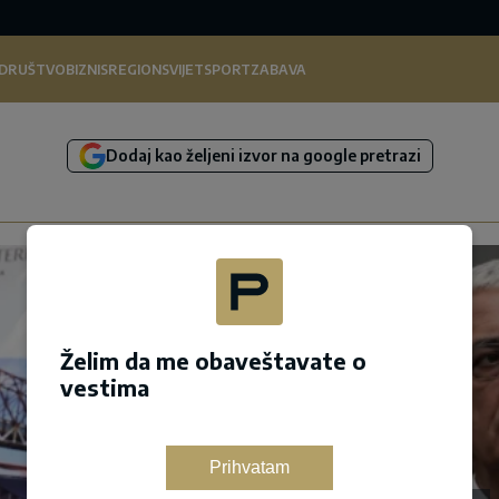
DRUŠTVO
BIZNIS
REGION
SVIJET
SPORT
ZABAVA
Dodaj kao željeni izvor na google pretrazi
Želim da me obaveštavate o
vestima
Prihvatam