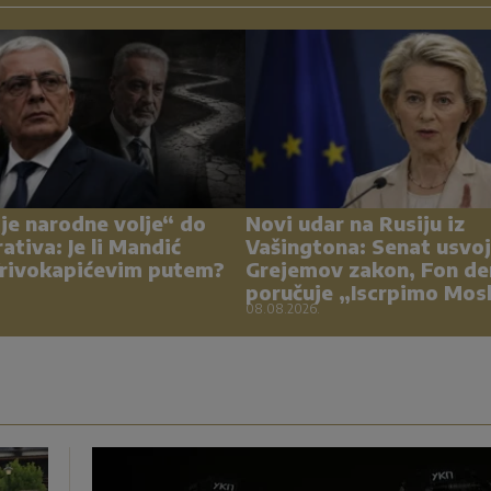
je narodne volje“ do
Novi udar na Rusiju iz
ativa: Je li Mandić
Vašingtona: Senat usvoj
Krivokapićevim putem?
Grejemov zakon, Fon de
poručuje „Iscrpimo Mos
08.08.2026.