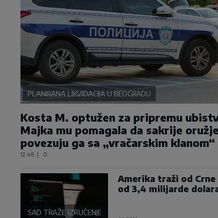
PLANIRANA LIKVIDACIJA U BEOGRADU
Kosta M. optužen za pripremu ubistv
Majka mu pomagala da sakrije oružje
povezuju ga sa „vračarskim klanom“
12:48
|
0
Amerika traži od Crne 
od 3,4 milijarde dolar
SAD TRAŽE IZRUČENJE