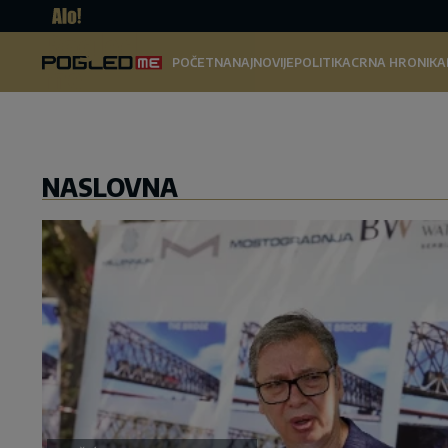
Pogled.
POČETNA
NAJNOVIJE
POLITIKA
CRNA HRONIKA
me
NASLOVNA