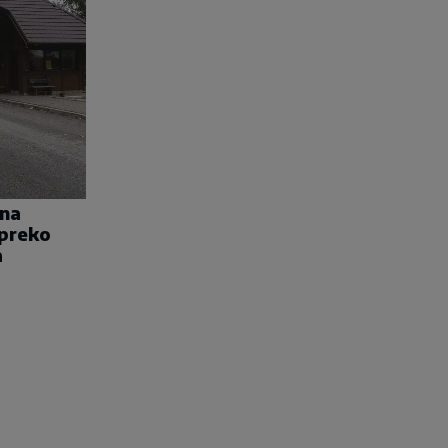
una
 preko
a