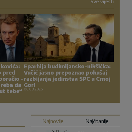
Sve vijesti
kovića:
Eparhija budimljansko-nikšićka:
o pred
Vučić jasno prepoznao pokušaj
poručio -
razbijanja jedinstva SPC u Crnoj
treba da
Gori
06.08.2026.
ut tebe“
Najnovije
Najčitanije