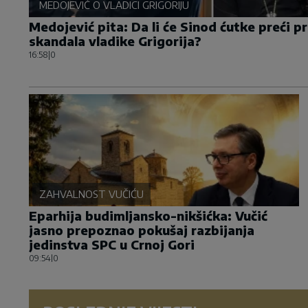
MEDOJEVIĆ O VLADICI GRIGORIJU
Medojević pita: Da li će Sinod ćutke preći 
skandala vladike Grigorija?
16:58
|
0
ZAHVALNOST VUČIĆU
Eparhija budimljansko-nikšićka: Vučić
jasno prepoznao pokušaj razbijanja
jedinstva SPC u Crnoj Gori
09:54
|
0