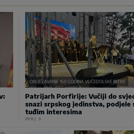
OBLJEŽAVANJE 150 GODINA VUČEDOLSKE BITKE
v:
Patrijarh Porfirije: Vučiji do svje
snazi srpskog jedinstva, podjele 
tuđim interesima
09:13
|
0