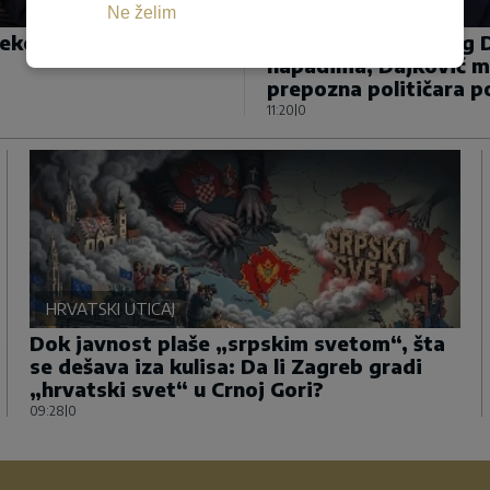
NA UDARU MEDIJA
Ne želim
preko možda najvećeg
Bura u Danskoj zbog D
napadima, Dajković mu
prepozna političara p
11:20
|
0
HRVATSKI UTICAJ
Dok javnost plaše „srpskim svetom“, šta
se dešava iza kulisa: Da li Zagreb gradi
„hrvatski svet“ u Crnoj Gori?
09:28
|
0