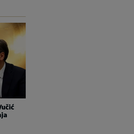
Vučić
nja