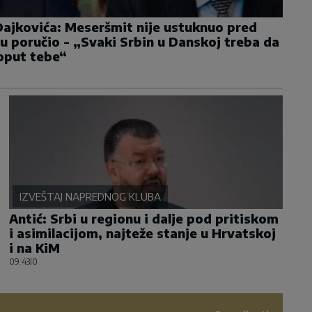
ajkovića: Meseršmit nije ustuknuo pred
 poručio - „Svaki Srbin u Danskoj treba da
oput tebe“
IZVEŠTAJ NAPREDNOG KLUBA
Antić: Srbi u regionu i dalje pod pritiskom
i asimilacijom, najteže stanje u Hrvatskoj
i na KiM
09:43
|
0