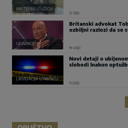
MISTERIJA U UŽICU
12:55
|
0
Britanski advokat Tob
ozbiljni razlozi da se 
UDARNO!
19:46
|
0
Novi detaji o ubijeno
slobodi lnakon optužbi
LIKVIDACIJA U NIKŠIĆU
11:20
|
0
DRUŠTVO