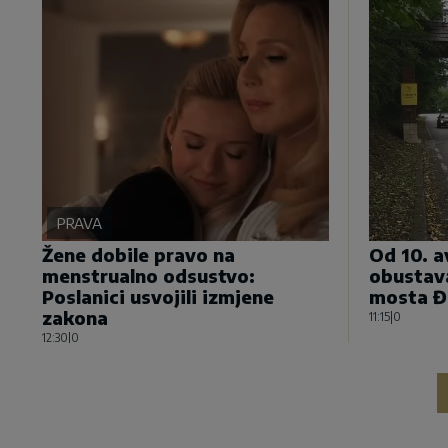
PRAVA
Žene dobile pravo na
Od 10. 
menstrualno odsustvo:
obustav
Poslanici usvojili izmjene
mosta Đ
zakona
11:15
|
0
12:30
|
0