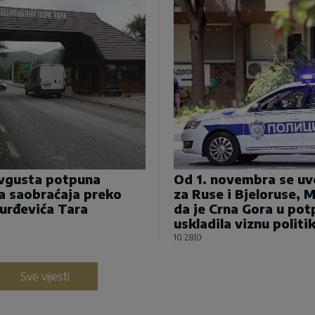
avgusta potpuna
Od 1. novembra se uv
a saobraćaja preko
za Ruse i Bjeloruse, 
urđevića Tara
da je Crna Gora u pot
uskladila viznu politi
10:28
|
0
Sve vijesti