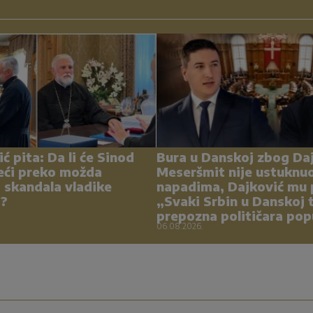
ć pita: Da li će Sinod
Bura u Danskoj zbog Daj
eći preko možda
Meseršmit nije ustuknu
 skandala vladike
napadima, Dajković mu 
a?
„Svaki Srbin u Danskoj 
prepozna političara pop
06.08.2026.