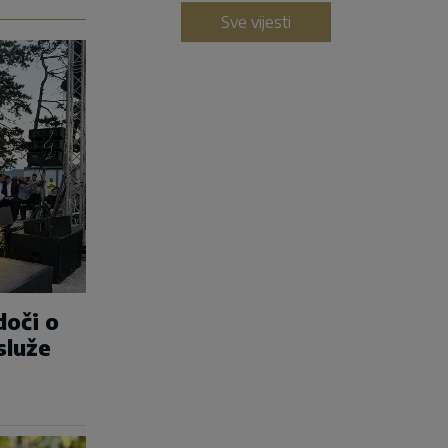
Sve vijesti
doči o
služe