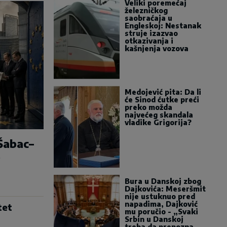
Veliki poremećaj
železničkog
saobraćaja u
Engleskoj: Nestanak
struje izazvao
otkazivanja i
kašnjenja vozova
Medojević pita: Da li
će Sinod ćutke preći
preko možda
najvećeg skandala
vladike Grigorija?
Šabac–
o
Bura u Danskoj zbog
Dajkovića: Meseršmit
nije ustuknuo pred
napadima, Dajković
tet
mu poručio - „Svaki
Srbin u Danskoj
treba da prepozna