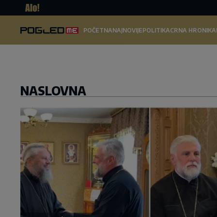
Pogled.
POČETNA
NAJNOVIJE
POLITIKA
CRNA HRONIKA
me
NASLOVNA