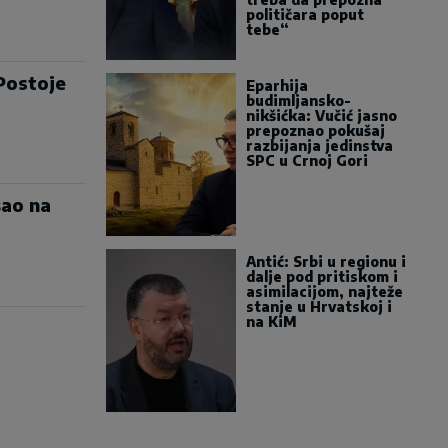
političara poput
tebe“
Postoje
Eparhija
budimljansko-
nikšićka: Vučić jasno
prepoznao pokušaj
razbijanja jedinstva
SPC u Crnoj Gori
šao na
Antić: Srbi u regionu i
dalje pod pritiskom i
asimilacijom, najteže
stanje u Hrvatskoj i
na KiM