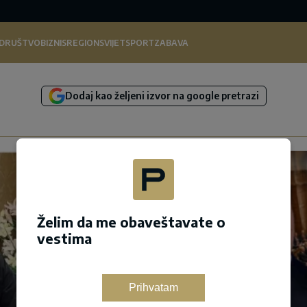
DRUŠTVO
BIZNIS
REGION
SVIJET
SPORT
ZABAVA
Dodaj kao željeni izvor na google pretrazi
Želim da me obaveštavate o
vestima
Prihvatam