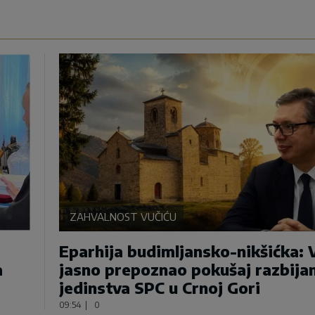
ZAHVALNOST VUČIĆU
Eparhija budimljansko-nikšićka: 
a
jasno prepoznao pokušaj razbija
jedinstva SPC u Crnoj Gori
09:54
|
0