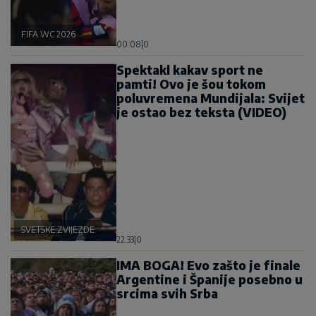
FIFA WC 2026
00:08
|
0
Spektakl kakav sport ne
pamti! Ovo je šou tokom
poluvremena Mundijala: Svijet
je ostao bez teksta (VIDEO)
SVETSKE ZVIJEZDE
22:33
|
0
IMA BOGA! Evo zašto je finale
Argentine i Španije posebno u
srcima svih Srba