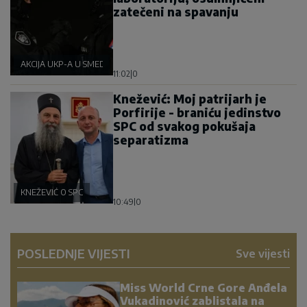
zatečeni na spavanju
AKCIJA UKP-A U SMEDEREVU
11:02
|
0
Knežević: Moj patrijarh je
Porfirije - braniću jedinstvo
SPC od svakog pokušaja
separatizma
KNEŽEVIĆ O SPC
10:49
|
0
POSLEDNJE VIJESTI
Sve vijesti
Miss World Crne Gore Anđela
Vukadinović zablistala na