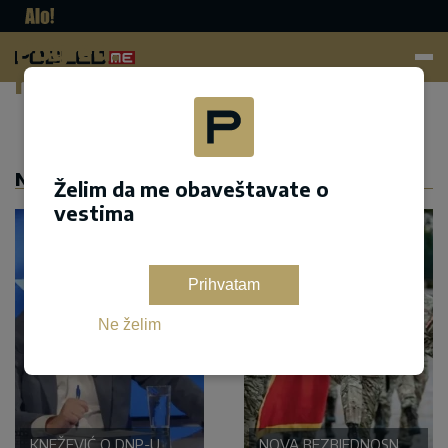
Pogled.
me
Dodaj kao željeni izvor na google pretrazi
NASLOVNA
Želim da me obaveštavate o
vestima
Prihvatam
Ne želim
KNEŽEVIĆ O DNP-U
NOVA BEZBJEDNOSNA