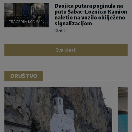
Dvojica putara poginula na
putu Šabac–Loznica: Kamion
naletio na vozilo obilježeno
TRAGEDIJA KOD ŠAPCA
signalizacijom
10:43
|
0
Sve vijesti
DRUŠTVO