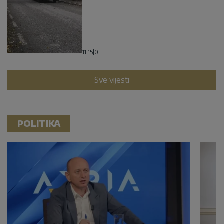
11:15
|
0
Sve vijesti
POLITIKA