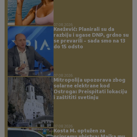
07.08.2026.
Knežević: Planirali su da
razbiju i ugase DNP, grdno su
se prevarili - sada smo na 13
do 15 odsto
07.08.2026.
Mitropolija upozorava zbog
solarne elektrane kod
Ostroga: Preispitati lokaciju
i zaštititi svetinju
07.08.2026.
Kosta M. optužen za
pripremu ubistva: Majka mu