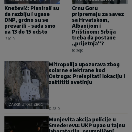
OSOVINA
Knežević: Planirali su
Crnu Goru
da razbiju i ugase
pripremaju za savez
DNP, grdno su se
sa Hrvatskom,
prevarili - sada smo
Albanijom i
na 13 do 15 odsto
Prištinom: Srbija
treba da postane
13:10
|
0
„prijetnja“?
10:26
|
0
Mitropolija upozorava zbog
solarne elektrane kod
Ostroga: Preispitati lokaciju i
zaštititi svetinju
ZABRINUTOST ZBOG OSTROGA
12:58
|
0
Munjevita akcija policije u
Smederevu: UKP upao u tajnu
laboratoriju, osumnjičeni