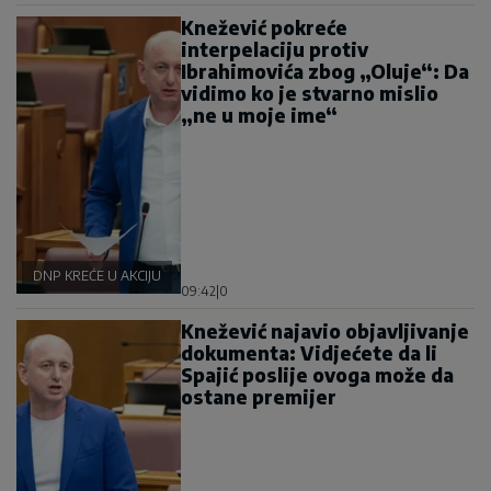
Knežević pokreće
interpelaciju protiv
Ibrahimovića zbog „Oluje“: Da
vidimo ko je stvarno mislio
„ne u moje ime“
DNP KREĆE U AKCIJU
09:42
|
0
Knežević najavio objavljivanje
dokumenta: Vidjećete da li
Spajić poslije ovoga može da
ostane premijer