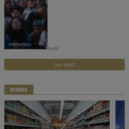
SRBI NAVIJAJU
21:42
|
0
Sve vijesti
BIZNIS