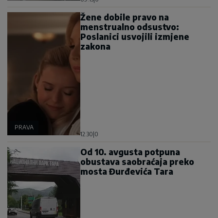
Žene dobile pravo na
menstrualno odsustvo:
Poslanici usvojili izmjene
zakona
PRAVA
12:30
|
0
Od 10. avgusta potpuna
obustava saobraćaja preko
mosta Đurđevića Tara