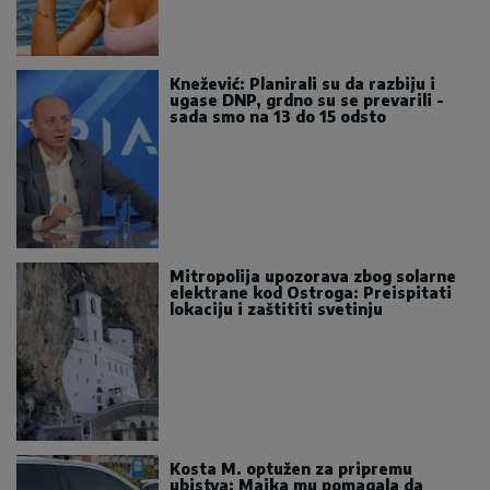
Knežević: Planirali su da razbiju i
ugase DNP, grdno su se prevarili -
sada smo na 13 do 15 odsto
Mitropolija upozorava zbog solarne
elektrane kod Ostroga: Preispitati
lokaciju i zaštititi svetinju
Kosta M. optužen za pripremu
ubistva: Majka mu pomagala da