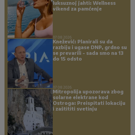
luksuznoj jahti: Wellness
vikend za pamćenje
07.08.2026.
Knežević: Planirali su da
razbiju i ugase DNP, grdno su
se prevarili - sada smo na 13
do 15 odsto
07.08.2026.
Mitropolija upozorava zbog
solarne elektrane kod
Ostroga: Preispitati lokaciju
i zaštititi svetinju