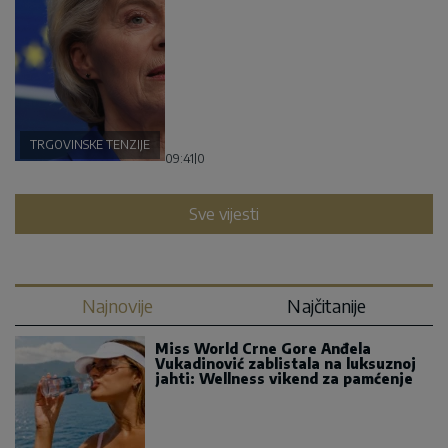
TRGOVINSKE TENZIJE
09:41
|
0
Sve vijesti
Najnovije
Najčitanije
Miss World Crne Gore Anđela
Vukadinović zablistala na luksuznoj
jahti: Wellness vikend za pamćenje