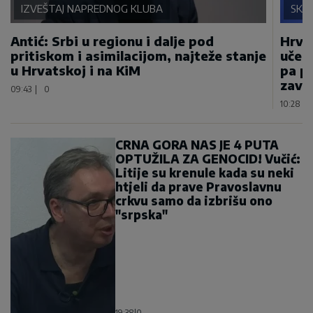
IZVEŠTAJ NAPREDNOG KLUBA
SKA
Antić: Srbi u regionu i dalje pod
Hrvat
pritiskom i asimilacijom, najteže stanje
učest
u Hrvatskoj i na KiM
pa pr
završ
09:43
|
0
10:28
|
CRNA GORA NAS JE 4 PUTA
OPTUŽILA ZA GENOCID! Vučić:
Litije su krenule kada su neki
htjeli da prave Pravoslavnu
crkvu samo da izbrišu ono
"srpska"
19:38
|
0