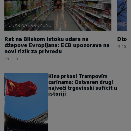
UDAR NA EVROZONU
Rat na Bliskom istoku udara na
Dizel
džepove Evropljana: ECB upozorava na
19:40
|
novi rizik za privredu
13:11
|
0
Kina prkosi Trampovim
carinama: Ostvaren drugi
najveći trgovinski suficit u
istoriji