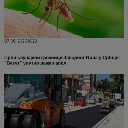
07. 08. 2026 16:29
Први случајеви грознице Западног Нила у Србији:
"Батут" упутио важан апел