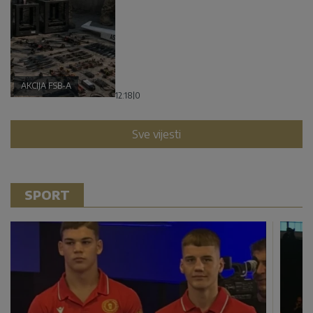
AKCIJA FSB-A
12:18
|
0
Sve vijesti
SPORT