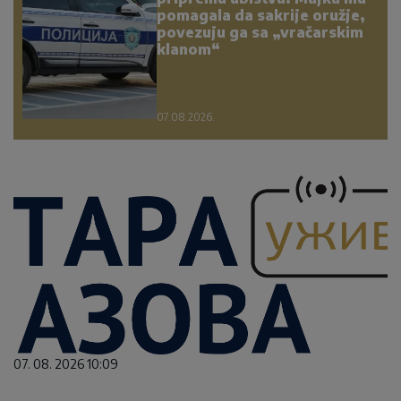
pomagala da sakrije oružje,
povezuju ga sa „vračarskim
klanom“
07.08.2026.
07. 08. 2026 10:09