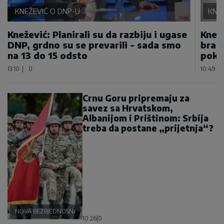
KNEŽEVIĆ O DNP-U
KNEŽ
Knežević: Planirali su da razbiju i ugase
Kneže
DNP, grdno su se prevarili - sada smo
bran
na 13 do 15 odsto
poku
13:10
|
0
10:49
|
Crnu Goru pripremaju za
savez sa Hrvatskom,
Albanijom i Prištinom: Srbija
treba da postane „prijetnja“?
NOVA BEZBJEDNOSNA OSOVINA
10:26
|
0