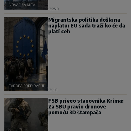
NOVAC ZA KIJEV
12:25
|
0
Migrantska politika došla na
naplatu: EU sada traži ko će da
plati ceh
EVROPA PRED RAČUNOM
12:11
|
0
FSB priveo stanovnika Krima:
Za SBU pravio dronove
pomoću 3D štampača