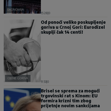
EKONOMIJA
15:28
|
0
Od ponoći veliko poskupljenje
goriva u Crnoj Gori: Eurodizel
skuplji čak 14 centi!
CIJENE GORIVA
11:53
|
0
Brisel se sprema za mogući
trgovinski rat s Kinom: EU
formira krizni tim zbog
prijetnje novim sankcijama