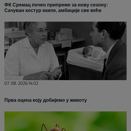
ФК Сремац почео припреме за нову сезону:
Сачуван костур екипе, амбиције све веће
07. 08. 2026 14:02
Прва оцена коју добијемо у животу