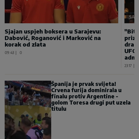
SAMO
Sjajan uspjeh boksera u Sarajevu:
"Bitn
Dabović, Roganović i Marković na
priz
korak od zlata
draga
UFC 
09:43
|
0
admi
23:17
|
Španija je prvak svijeta!
Crvena furija dominirala u
finalu protiv Argentine -
golom Toresa drugi put uzela
titulu