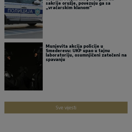
sakrije oružje, povezuju ga sa
„vračarskim klanom“
Munjevita akcija policije u
Smederevu: UKP upao u tajnu
laboratoriju, osumnjičeni zatečeni na
spavanju
Sve vijesti