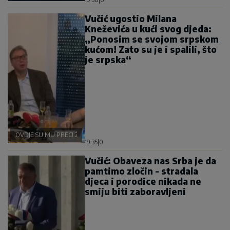
Vučić ugostio Milana
Kneževića u kući svog djeda:
„Ponosim se svojom srpskom
kućom! Zato su je i spalili, što
je srpska“
OVDJE SU MU PRECI ŽIVJELI
19:35
|
0
Vučić: Obaveza nas Srba je da
pamtimo zločin - stradala
djeca i porodice nikada ne
smiju biti zaboravljeni