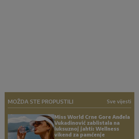
MOŽDA STE PROPUSTILI
Sve vijesti
Miss World Crne Gore Anđela
Vukadinović zablistala na
luksuznoj jahti: Wellness
vikend za pamćenje