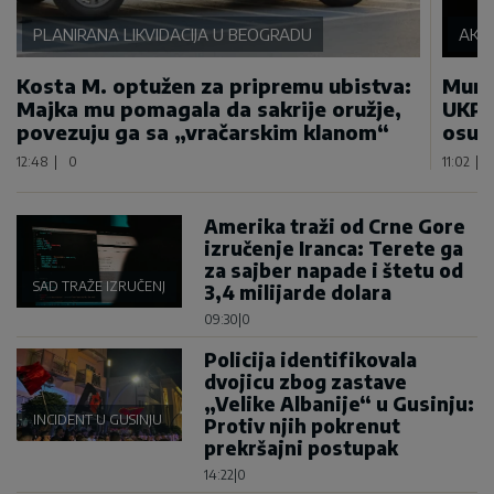
PLANIRANA LIKVIDACIJA U BEOGRADU
AKC
Kosta M. optužen za pripremu ubistva:
Munj
Majka mu pomagala da sakrije oružje,
UKP u
povezuju ga sa „vračarskim klanom“
osum
12:48
|
0
11:02
|
Amerika traži od Crne Gore
izručenje Iranca: Terete ga
za sajber napade i štetu od
SAD TRAŽE IZRUČENJE
3,4 milijarde dolara
09:30
|
0
Policija identifikovala
dvojicu zbog zastave
„Velike Albanije“ u Gusinju:
INCIDENT U GUSINJU
Protiv njih pokrenut
prekršajni postupak
14:22
|
0