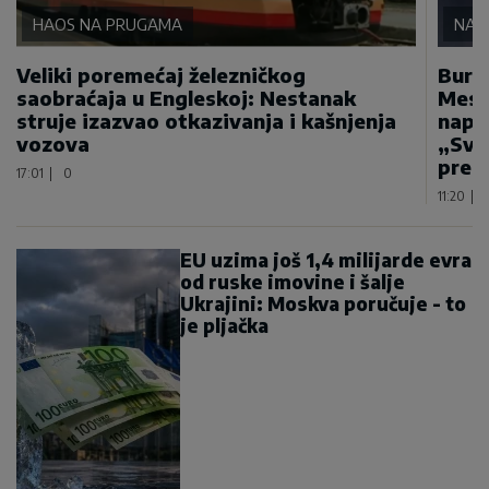
HAOS NA PRUGAMA
NA 
Veliki poremećaj železničkog
Bura
saobraćaja u Engleskoj: Nestanak
Mese
struje izazvao otkazivanja i kašnjenja
napa
vozova
„Sva
prep
17:01
|
0
11:20
|
EU uzima još 1,4 milijarde evra
od ruske imovine i šalje
Ukrajini: Moskva poručuje - to
je pljačka