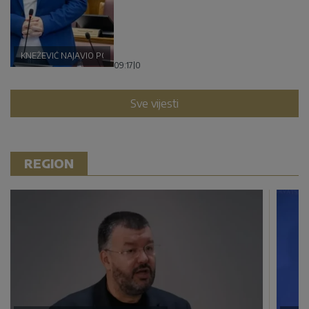
KNEŽEVIĆ NAJAVIO POLITIČKU BURU
09:17
|
0
Sve vijesti
REGION