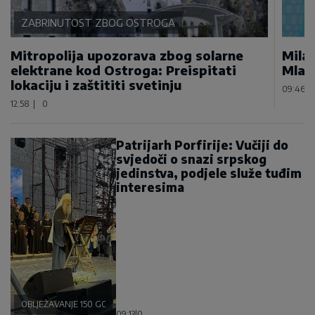
ZABRINUTOST ZBOG OSTROGA
Mitropolija upozorava zbog solarne
Mila
elektrane kod Ostroga: Preispitati
Mlad
lokaciju i zaštititi svetinju
09:46
|
12:58
|
0
Patrijarh Porfirije: Vučiji do
svjedoči o snazi srpskog
jedinstva, podjele služe tuđim
interesima
OBLJEŽAVANJE 150 GODINA VUČEDOLSKE BITKE
09:13
|
0