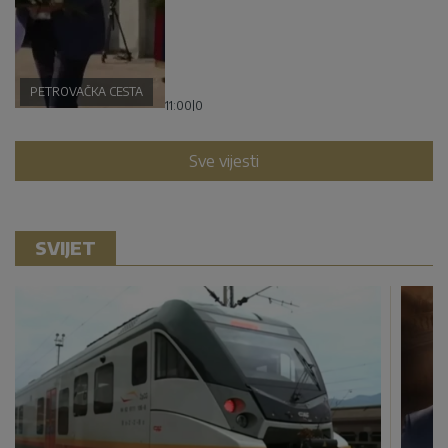
PETROVAČKA CESTA
11:00
|
0
Sve vijesti
SVIJET