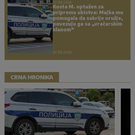
07.08.2026.
Kosta M. optužen za
pripremu ubistva: Majka mu
pomagala da sakrije oružje,
povezuju ga sa „vračarskim
klanom“
07.08.2026.
CRNA HRONIKA