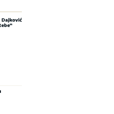
 Dajković
 tebe“
u