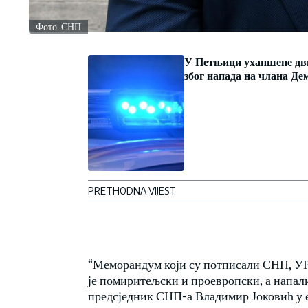
Фото: СНП
У Петњици ухапшене дви
због напада на члана Де
PRETHODNA VIJEST
“Меморандум који су потписали СНП, У
је помиритељски и проевропски, а напали с
предсједник СНП-а Владимир Јоковић у 