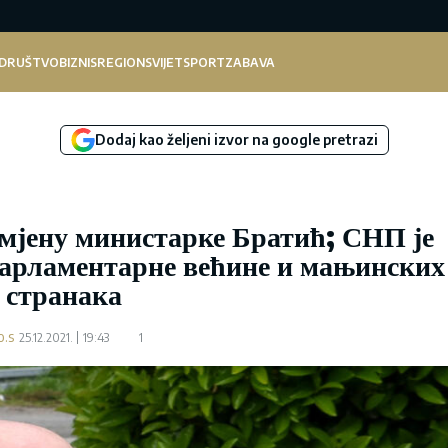
DRUŠTVO
BIZNIS
REGION
SVIJET
SPORT
ZABAVA
Dodaj kao željeni izvor na google pretrazi
смјену министарке Братић; СНП је
 парламентарне већине и мањинских
странака
o.s
25.12.2021.
19:43
1