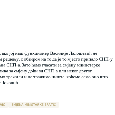
 ако јој наш функционер Василије Лалошевић не
м решењу, с обзиром на то да је то мјесто припало СНП-у.
на СНП-а. Зато ћемо гласати за смјену министарке
атива за смјену доћи од СНП-а или неког другог
исмо тражили и не тражимо ништа, хоћемо само оно што
е Јоковић
VIC
SMJENA MINISTARKE BRATIC