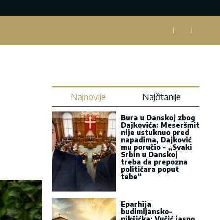
Najnovije
Najčitanije
Bura u Danskoj zbog
Dajkovića: Meseršmit
nije ustuknuo pred
napadima, Dajković
mu poručio - „Svaki
Srbin u Danskoj
treba da prepozna
političara poput
tebe“
Eparhija
budimljansko-
nikšićka: Vučić jasno