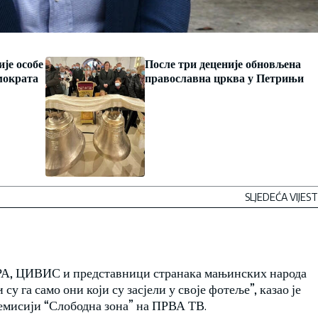
је особе
После три деценије обновљена
мократа
православна црква у Петрињи
SLJEDEĆA VIJEST
РА, ЦИВИС и представници странака мањинских народа
у га само они који су засјели у своје фотеље”, казао је
емисији “Слободна зона” на ПРВА ТВ.