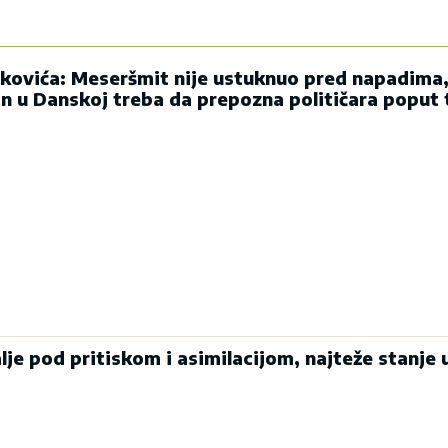
kovića: Meseršmit nije ustuknuo pred napadima,
in u Danskoj treba da prepozna političara poput
alje pod pritiskom i asimilacijom, najteže stanje 