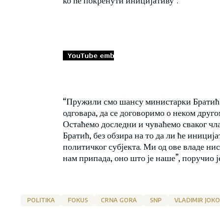
“Пружили смо шансу министарки Братић,
одговара, да се договоримо о неком друго
Остаћемо доследни и чуваћемо сваког чла
Братић, без обзира на то да ли ће инициј
политичког субјекта. Ми од ове владе н
нам припада, оно што је наше”, поручио ј
POLITIKA
FOKUS
CRNA GORA
SNP
VLADIMIR JOKO