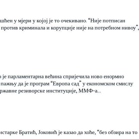
ћен у мјери у којој је то очекивано. “Није потписан
 против криминала и корупције није на потребном нивоу”,
то је парламентарна већина спријечила ново енормно
 пажњу да је програм “Европа сад” у економском смислу
Државне резиворске институције, ММФ-а…
старке Братић, Јоковић је казао да хоће, “без обзира на то