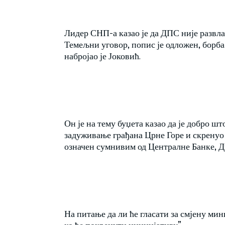
Лидер СНП-а казао је да ДПС није развлаш
Темељни уговор, попис је одложен, борба
набројао је Јоковић.
Он је на тему буџета казао да је добро ш
задуживање грађана Црне Горе и скренуо
означен сумнивим од Централне Банке, 
На питање да ли ће гласати за смјену мини
ко ће покренути иницијативу”.