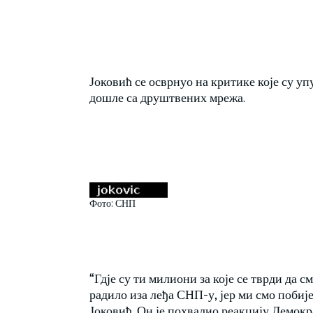
Јоковић се осврнуо на критике које су уп
дошле са друштвених мрежа.
Фото: СНП
“Гдје су ти милиони за које се тврди да 
радило иза леђа СНП-у, јер ми смо побиј
Јоковић. Он је похвалио реакцију Демокр