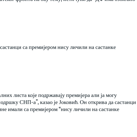
састанци са премијером нису личили на састанке
алних листа које подржавају премијера али ја могу
одршку СНП-а”, казао је Јоковић. Он открива да састанци
ине имали са премијером “нису личили на састанке