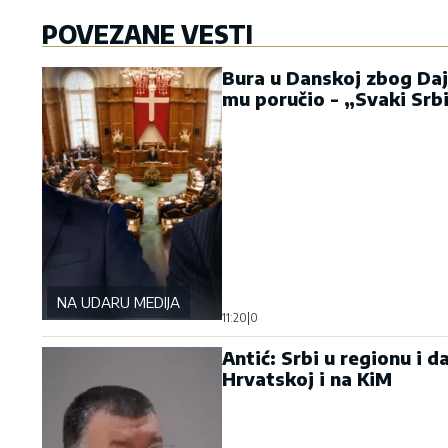
POVEZANE VESTI
Bura u Danskoj zbog Daj
mu poručio - „Svaki Srb
NA UDARU MEDIJA
11:20
|
0
Antić: Srbi u regionu i d
Hrvatskoj i na KiM