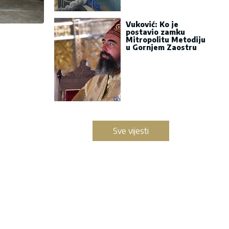
Vuković: Ko je
postavio zamku
Mitropolitu Metodiju
u Gornjem Zaostru
Sve vijesti