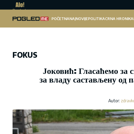
Pogled.me
POČETNA
NAJNOVIJE
POLITIKA
CRNA HRONIKA
FOKUS
Јоковић: Гласаћемо за 
за владу састављену од
Autor:
zdravk