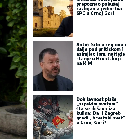
prepoznao pokušaj
razbijanja jedinstva
SPC u Crnoj Gori
Antić: Srbi u regionu i
dalje pod pritiskom i
asimilacijom, najteže
stanje u Hrvatskoj i
na KiM
Dok javnost plaše
„srpskim svetom“,
šta se dešava iza
kulisa: Da li Zagreb
gradi „hrvatski svet“
u Crnoj Gori?