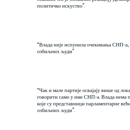
политичко искуство”.
“Влада није испунила очекивања СНП-а, 
озбиљних људи”
“Чак и мале партије освајају више од лок
говорити само у име СНП-а. Влада нема п
које су представници парламентарне већ
озбиљних људи”.