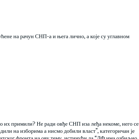
ућене на рачун СНП-а и њега лично, а које су углавном
смо их примили? Не ради овђе СНП иза леђа некоме, него се
едили на изборима а нисмо добили власт”, категоричан је
атског фронта на ову тему, истичући да “ДФ има озбиљно