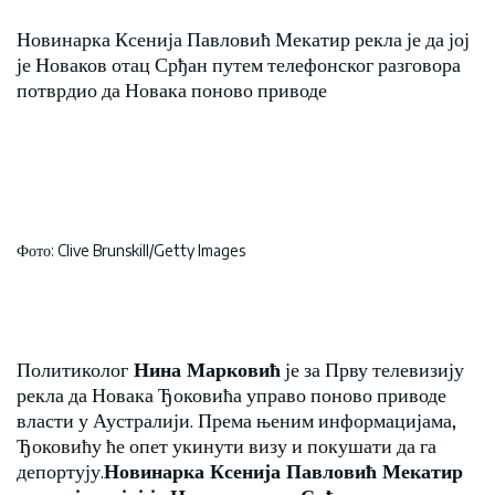
Новинарка Ксенија Павловић Мекатир рекла је да јој
је Новаков отац Срђан путем телефонског разговора
потврдио да Новака поново приводе
Фото: Clive Brunskill/Getty Images
Политиколог
Нина Марковић
је за Прву телевизију
рекла да Новака Ђоковића управо поново приводе
власти у Аустралији. Према њеним информацијама,
Ђоковићу ће опет укинути визу и покушати да га
депортују.
Новинарка Ксенија Павловић Мекатир