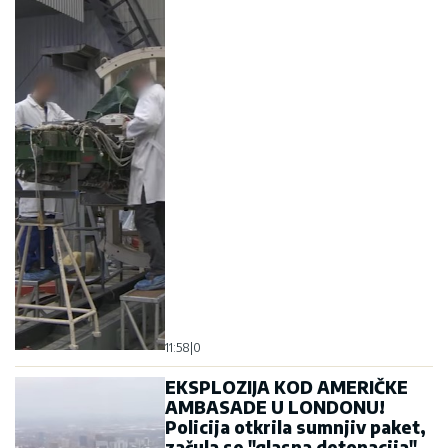
11:58
|
0
EKSPLOZIJA KOD AMERIČKE
AMBASADE U LONDONU!
Policija otkrila sumnjiv paket,
začula se "glasna detonacija",