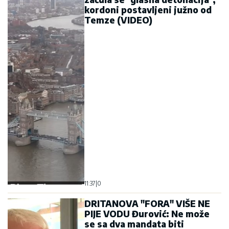
kordoni postavljeni južno od
Temze (VIDEO)
11:37
|
0
DRITANOVA "FORA" VIŠE NE
PIJE VODU Đurović: Ne može
se sa dva mandata biti