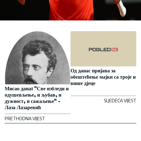
Од данас пријава за
обештећење мајки са троје и
више дјеце
Мисао дана: "Све избледи и
одушевљење, и љубав, и
дужност, и сажаљење" -
SLJEDEĆA VIJEST
Лаза Лазаревић
PRETHODNA VIJEST