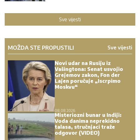
Sve vijesti
MOŽDA STE PROPUSTILI
Sve vijesti
Novi udar na Rusiju iz
Vašingtona: Senat usvojio
Grejemov zakon, Fon der
Lajen poručuje „Iscrpimo
Moskvu“
08.08.2026.
Misteriozni bunar u Indiji:
Voda danima neprekidno
talasa, stručnjaci traže
odgovor (VIDEO)