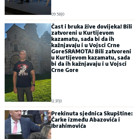
09:58
|
0
Čast i bruka žive dovijeka! Bili
zatvoreni u Kurtijevom
kazamatu, sada bi da ih
kažnjavaju i u Vojsci Crne
GoreSRAMOTA! Bili zatvoreni
u Kurtijevom kazamatu, sada
bi da ih kažnjavaju i u Vojsci
Crne Gore
12:37
|
0
Prekinuta sjednica Skupštine:
Čarke između Abazovića i
Ibrahimovića