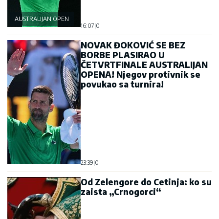
AUSTRALIJAN OPEN
16:07
|
0
NOVAK ĐOKOVIĆ SE BEZ
BORBE PLASIRAO U
ČETVRTFINALE AUSTRALIJAN
OPENA! Njegov protivnik se
povukao sa turnira!
23:39
|
0
Od Zelengore do Cetinja: ko su
zaista „Crnogorci“