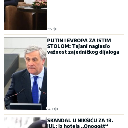
15:25
|
0
PUTIN I EVROPA ZA ISTIM
STOLOM: Tajani naglasio
važnost zajedničkog dijaloga
14:39
|
0
SKANDAL U NIKŠIĆU ZA 13.
JUL: Iz hotela „Onogošt“