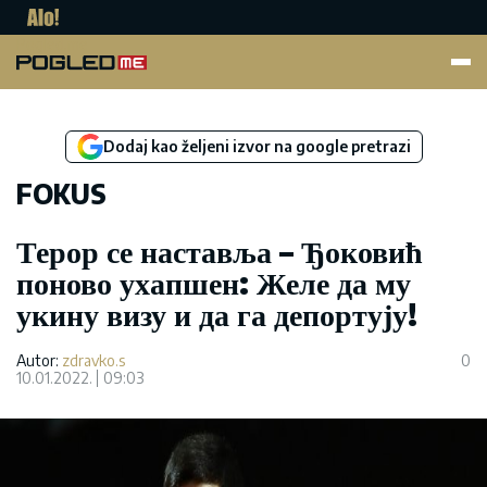
Pogled.me
Dodaj kao željeni izvor na google pretrazi
FOKUS
Терор се наставља – Ђоковић
поново ухапшен: Желе да му
укину визу и да га депортују!
Autor:
zdravko.s
0
10.01.2022.
09:03