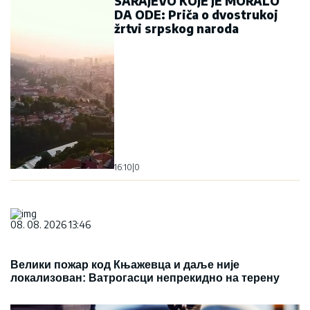
SARAJEVO KOJE JE MORALO
DA ODE: Priča o dvostrukoj
žrtvi srpskog naroda
16:10
|
0
08. 08. 2026 13:46
Велики пожар код Књажевца и даље није
локализован: Ватрогасци непрекидно на терену