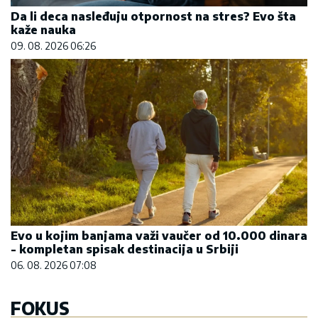
Da li deca nasleđuju otpornost na stres? Evo šta
kaže nauka
09. 08. 2026 06:26
Evo u kojim banjama važi vaučer od 10.000 dinara
- kompletan spisak destinacija u Srbiji
06. 08. 2026 07:08
FOKUS