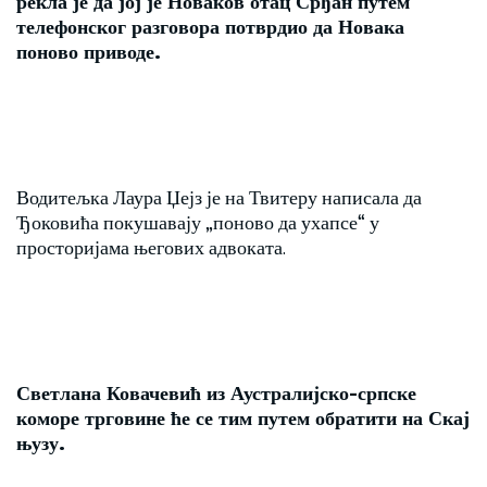
рекла је да јој је Новаков отац Срђан путем
телефонског разговора потврдио да Новака
поново приводе.
Водитељка Лаура Џејз је на Твитеру написала да
Ђоковића покушавају „поново да ухапсе“ у
просторијама његових адвоката.
Светлана Ковачевић из Аустралијско-српске
коморе трговине ће се тим путем обратити на Скај
њузу.