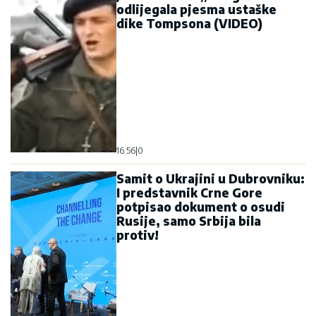
odlijegala pjesma ustaške
dike Tompsona (VIDEO)
16:56
|
0
Samit o Ukrajini u Dubrovniku:
I predstavnik Crne Gore
potpisao dokument o osudi
Rusije, samo Srbija bila
protiv!