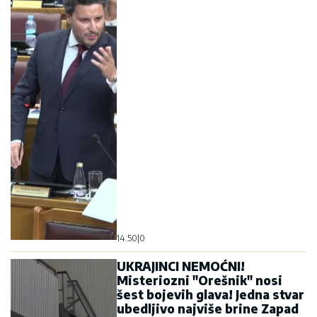
14:50
|
0
UKRAJINCI NEMOĆNI!
Misteriozni "Orešnik" nosi
šest bojevih glava! Jedna stvar
ubedljivo najviše brine Zapad