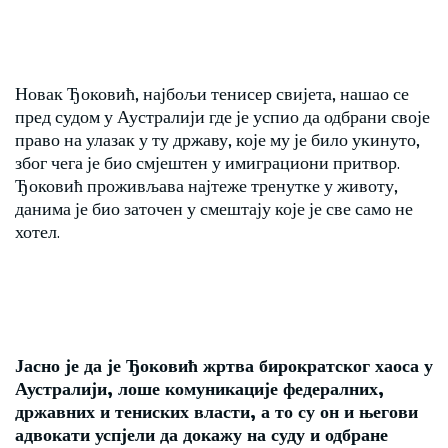
Новак Ђоковић, најбољи тенисер свијета, нашао се
пред судом у Аустралији где је успио да одбрани своје
право на улазак у ту државу, које му је било укинуто,
због чега је био смјештен у имиграциони притвор.
Ђоковић проживљава најтеже тренутке у животу,
данима је био заточен у смештају које је све само не
хотел.
Јасно је да је Ђоковић жртва бирократског хаоса у
Аустралији, лоше комуникације федералних,
државних и тениских власти, а то су он и његови
адвокати успјели да докажу на суду и одбране