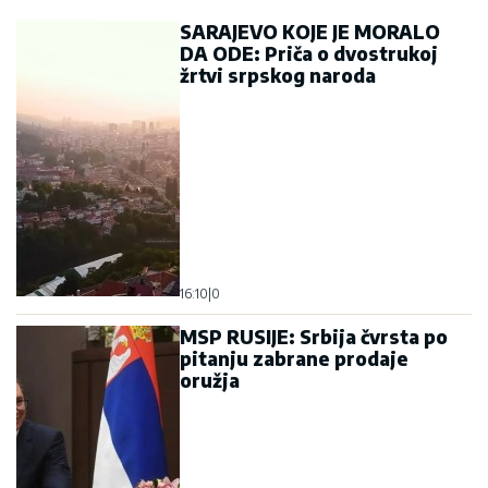
SARAJEVO KOJE JE MORALO
DA ODE: Priča o dvostrukoj
žrtvi srpskog naroda
16:10
|
0
MSP RUSIJE: Srbija čvrsta po
pitanju zabrane prodaje
oružja