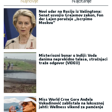
Najnovije
Najčitanije
Novi udar na Rusiju iz Vašingtona:
Senat usvojio Grejemov zakon, Fon
der Lajen poručuje „Iscrpimo
Moskvu“
Misteriozni bunar u Indiji: Voda
danima neprekidno talasa, stručnjaci
traže odgovor (VIDEO)
Miss World Crne Gore Anđela
Vukadinović zablistala na luksuznoj
jahti: Wellness vikend za pamćenje