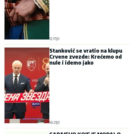
12:17
|
0
Stanković se vratio na klupu
Crvene zvezde: Krećemo od
nule i idemo jako
16:21
|
0