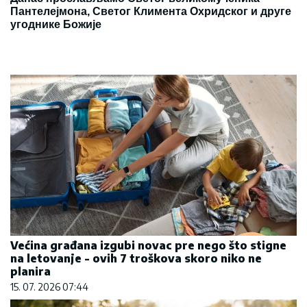
Пантелејмона, Светог Климента Охридског и друге
угоднике Божије
Većina građana izgubi novac pre nego što stigne
na letovanje - ovih 7 troškova skoro niko ne
planira
15. 07. 2026 07:44