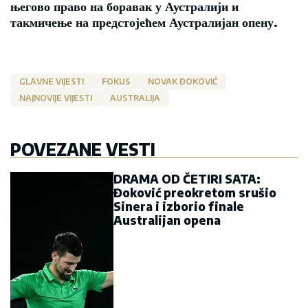
његово право на боравак у Аустралији и
такмичење на предстојећем Аустралијан опену.
GLAVNE VIJESTI
FOKUS
NOVAK ĐOKOVIĆ
NAJNOVIJE VIJESTI
AUSTRALIJA
POVEZANE VESTI
DRAMA OD ČETIRI SATA:
Đoković preokretom srušio
Sinera i izborio finale
Australijan opena