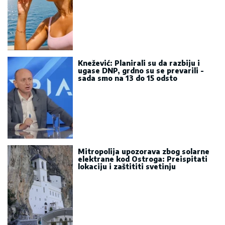
Knežević: Planirali su da razbiju i
ugase DNP, grdno su se prevarili -
sada smo na 13 do 15 odsto
Mitropolija upozorava zbog solarne
elektrane kod Ostroga: Preispitati
lokaciju i zaštititi svetinju