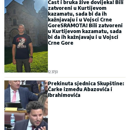
Čast i bruka žive dovijeka! Bili
zatvoreni u Kurtijevom
kazamatu, sada bi da ih
kažnjavaju i u Vojsci Crne
GoreSRAMOTA! Bili zatvoreni
u Kurtijevom kazamatu, sada
bi da ih kažnjavaju i u Vojsci
Crne Gore
12:37
|
0
Prekinuta sjednica Skupštine:
Čarke između Abazovića i
Ibrahimovića