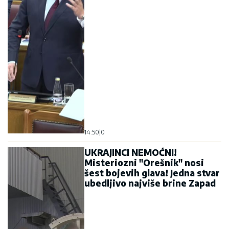
14:50
|
0
UKRAJINCI NEMOĆNI!
Misteriozni "Orešnik" nosi
šest bojevih glava! Jedna stvar
ubedljivo najviše brine Zapad