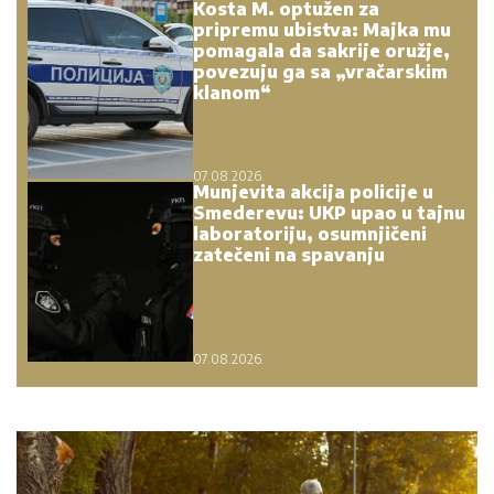
Kosta M. optužen za
pripremu ubistva: Majka mu
pomagala da sakrije oružje,
povezuju ga sa „vračarskim
klanom“
07.08.2026.
Munjevita akcija policije u
Smederevu: UKP upao u tajnu
laboratoriju, osumnjičeni
zatečeni na spavanju
07.08.2026.