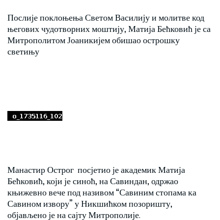
Послије поклоњења Светом Василију и молитве код
његових чудотворних моштију, Матија Бећковић је са
Митрополитом Јоаникијем обишао острошку
светињу
Манастир Острог посјетио је академик Матија
Бећковић, који је синоћ, на Савиндан, одржао
књижевно вече под називом “Савиним стопама ка
Савином извору” у Никшићком позоришту,
објављено је на сајту Митрополије.