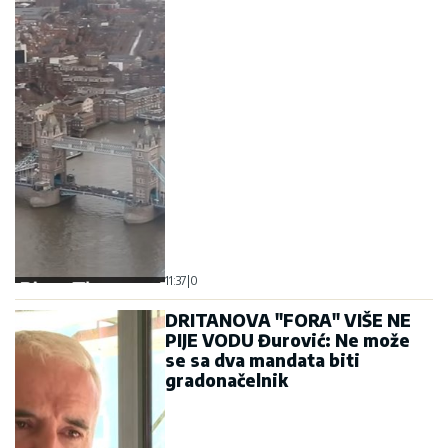
11:37
|
0
DRITANOVA "FORA" VIŠE NE
PIJE VODU Đurović: Ne može
se sa dva mandata biti
gradonačelnik