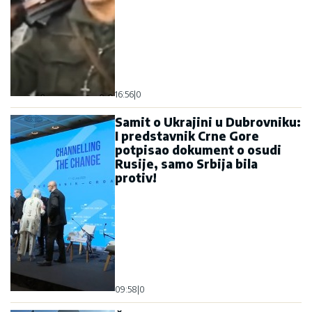
16:56
|
0
Samit o Ukrajini u Dubrovniku:
I predstavnik Crne Gore
potpisao dokument o osudi
Rusije, samo Srbija bila
protiv!
09:58
|
0