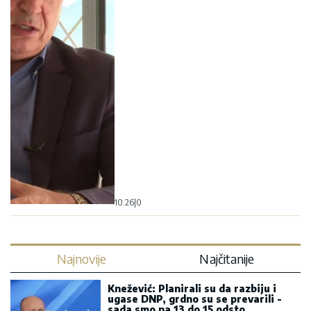
10:26
|
0
Najnovije
Najčitanije
Knežević: Planirali su da razbiju i
ugase DNP, grdno su se prevarili -
sada smo na 13 do 15 odsto