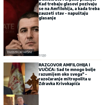
Kad trebaju glasovi pozivaju
se na Amfilohija, a kada treba
zauzeti stav - napuštaju
glasanje
DVOSTRUKI ARŠINI
11:12
|
0
RAZGOVOR AMFILOHIJA I
VUČIĆA: Sad te mnogo bolje
razumijem oko svega" -
razočaranje mitropolita u
Zdravka Krivokapića