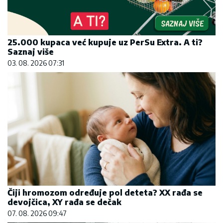
25.000 kupaca već kupuje uz PerSu Extra. A ti?
Saznaj više
03. 08. 2026 07:31
Čiji hromozom određuje pol deteta? XX rađa se
devojčica, XY rađa se dečak
07. 08. 2026 09:47