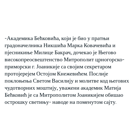
-Академика Бећковића, који је био у пратњи
градоначелника Никшића Марка Ковачевића и
пјесникиње Милице Бакрач, дочекао је Његово
високопреосвештенство Митрополит црногорско-
приморски г. Јоаникије са својим секретаром
протојерејем Остојом Кнежевићем. Послије
поклоњења Светом Василију и молитве код његових
чудотворних моштију, уважени академик Матија
Бећковић је са Митрополитом Јоаникијем обишао
острошку светињу- наводе на поменутом сајту.