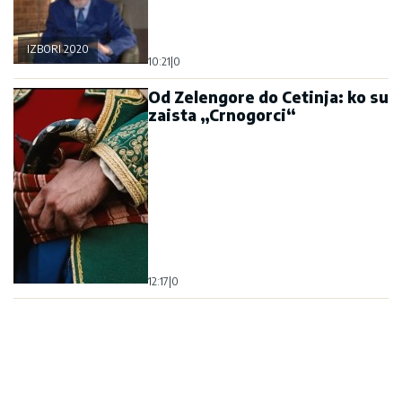
IZBORI 2020
10:21
|
0
Od Zelengore do Cetinja: ko su
zaista „Crnogorci“
12:17
|
0