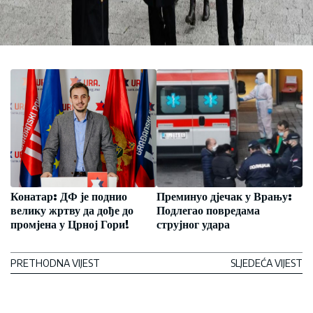
Конатар: ДФ је поднио
Преминуо дјечак у Врању:
велику жртву да дође до
Подлегао повредама
промјена у Црној Гори!
струјног удара
PRETHODNA VIJEST
SLJEDEĆA VIJEST