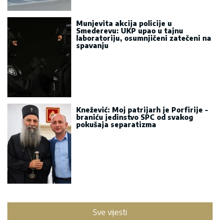
Munjevita akcija policije u
Smederevu: UKP upao u tajnu
laboratoriju, osumnjičeni zatečeni na
spavanju
Knežević: Moj patrijarh je Porfirije -
braniću jedinstvo SPC od svakog
pokušaja separatizma
Sve vijesti