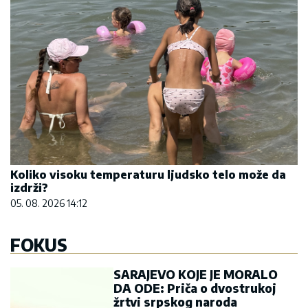
Koliko visoku temperaturu ljudsko telo može da
izdrži?
05. 08. 2026 14:12
FOKUS
SARAJEVO KOJE JE MORALO
DA ODE: Priča o dvostrukoj
žrtvi srpskog naroda