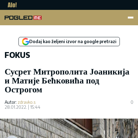
Pogled.me
Dodaj kao željeni izvor na google pretrazi
FOKUS
Сусрет Митрополита Јоаникија
и Матије Бећковића под
Острогом
Autor:
zdravko.s
0
28.01.2022.
15:44