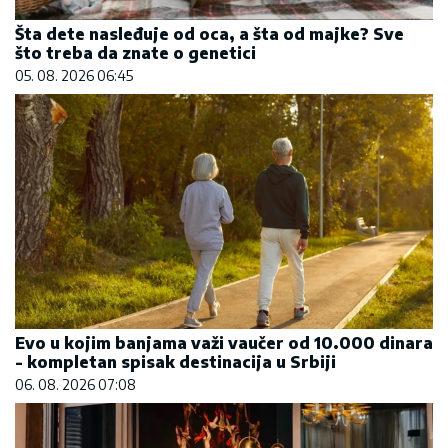
Šta dete nasleđuje od oca, a šta od majke? Sve
što treba da znate o genetici
05. 08. 2026 06:45
Evo u kojim banjama važi vaučer od 10.000 dinara
- kompletan spisak destinacija u Srbiji
06. 08. 2026 07:08