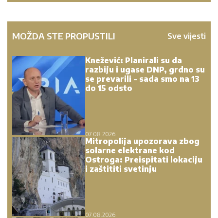
MOŽDA STE PROPUSTILI
Sve vijesti
Knežević: Planirali su da
razbiju i ugase DNP, grdno su
se prevarili - sada smo na 13
do 15 odsto
07.08.2026.
Mitropolija upozorava zbog
solarne elektrane kod
Ostroga: Preispitati lokaciju
i zaštititi svetinju
07.08.2026.