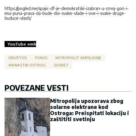
https://pogled.me/spajic-df-je-demokratski-izabran-u-crnoj-gori-i-
ima-puna-prava-da-bude-dio-svake-vlade-i-ove-i-svake-druge-
buduce-vlasti/
DRUŠTVO
FOKUS
MITROPOLIT AMFILOHIJE
MANASTIR OSTROG
SUSRET
POVEZANE VESTI
Mitropolija upozorava zbog
solarne elektrane kod
Ostroga: Preispitati lokaciju i
zaštititi svetinju