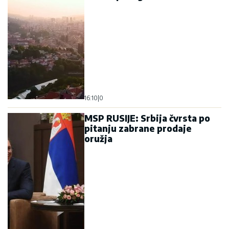
16:10
|
0
MSP RUSIJE: Srbija čvrsta po
pitanju zabrane prodaje
oružja