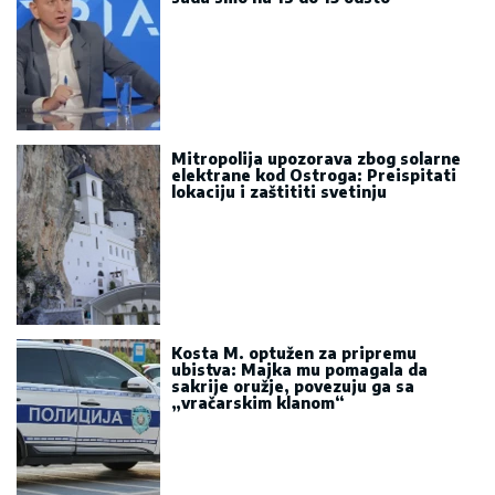
Mitropolija upozorava zbog solarne
elektrane kod Ostroga: Preispitati
lokaciju i zaštititi svetinju
Kosta M. optužen za pripremu
ubistva: Majka mu pomagala da
sakrije oružje, povezuju ga sa
„vračarskim klanom“