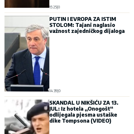
15:25
|
0
PUTIN I EVROPA ZA ISTIM
STOLOM: Tajani naglasio
važnost zajedničkog dijaloga
14:39
|
0
SKANDAL U NIKŠIĆU ZA 13.
JUL: Iz hotela „Onogošt“
odlijegala pjesma ustaške
dike Tompsona (VIDEO)