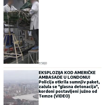
11:58
|
0
EKSPLOZIJA KOD AMERIČKE
AMBASADE U LONDONU!
Policija otkrila sumnjiv paket,
začula se "glasna detonacija",
kordoni postavljeni južno od
Temze (VIDEO)