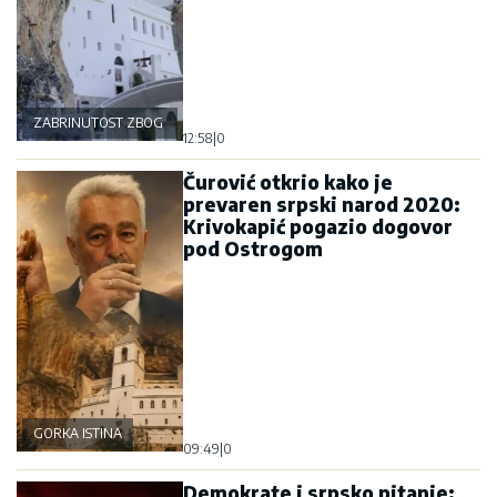
ZABRINUTOST ZBOG OSTROGA
12:58
|
0
Čurović otkrio kako je
prevaren srpski narod 2020:
Krivokapić pogazio dogovor
pod Ostrogom
GORKA ISTINA
09:49
|
0
Demokrate i srpsko pitanje: