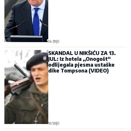
14:39
|
0
SKANDAL U NIKŠIĆU ZA 13.
JUL: Iz hotela „Onogošt“
odlijegala pjesma ustaške
dike Tompsona (VIDEO)
16:56
|
0