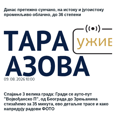
Данас претежно сунчано, на истоку и југоистоку
променљиво облачно, до 36 степени
09. 08. 2026 10:00
Спајање 3 велика града: Гради се ауто-пут
"Војвођанско П", од Београда до Зрењанина
стизаћемо за 35 минута, ево детаљне трасе и како
напредују радови ФОТО