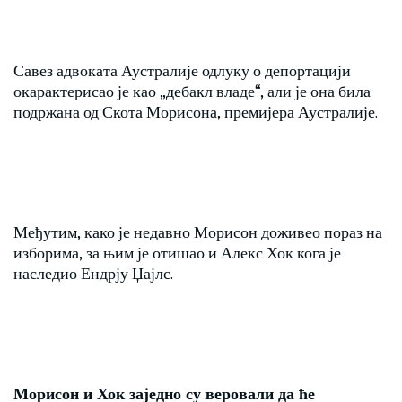
Савез адвоката Аустралије одлуку о депортацији
окарактерисао је као „дебакл владе“, али је она била
подржана од Скота Морисона, премијера Аустралије.
Међутим, како је недавно Морисон доживео пораз на
изборима, за њим је отишао и Алекс Хок кога је
наследио Ендрју Џајлс.
Морисон и Хок заједно су веровали да ће