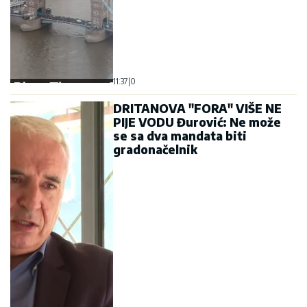
11:37
|
0
DRITANOVA "FORA" VIŠE NE
PIJE VODU Đurović: Ne može
se sa dva mandata biti
gradonačelnik