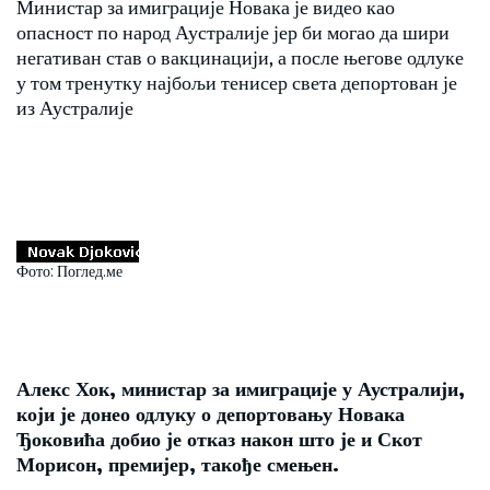
Министар за имиграције Новака је видео као
опасност по народ Аустралије јер би могао да шири
негативан став о вакцинацији, а после његове одлуке
у том тренутку најбољи тенисер света депортован је
из Аустралије
Фото: Поглед.ме
Алекс Хок, министар за имиграције у Аустралији,
који је донео одлуку о депортовању Новака
Ђоковића добио је отказ након што је и Скот
Морисон, премијер, такође смењен.