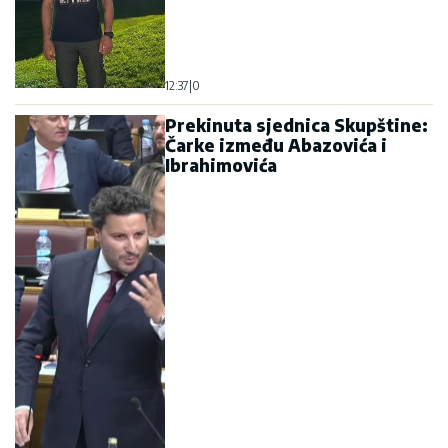
12:37
|
0
Prekinuta sjednica Skupštine:
Čarke između Abazovića i
Ibrahimovića