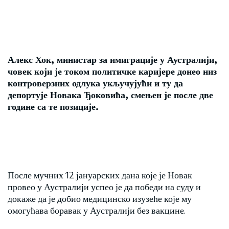
Алекс Хок, министар за имиграције у Аустралији,
човек који је током политичке каријере донео низ
контроверзних одлука укључујући и ту да
депортује Новака Ђоковића, смењен је после две
године са те позиције.
После мучних 12 јануарских дана које је Новак
провео у Аустралији успео је да победи на суду и
докаже да је добио медицинско изузеће које му
омогућава боравак у Аустралији без вакцине.