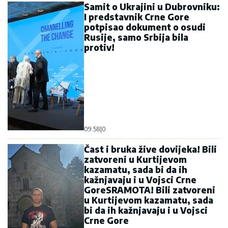
Samit o Ukrajini u Dubrovniku:
I predstavnik Crne Gore
potpisao dokument o osudi
Rusije, samo Srbija bila
protiv!
09:58
|
0
Čast i bruka žive dovijeka! Bili
zatvoreni u Kurtijevom
kazamatu, sada bi da ih
kažnjavaju i u Vojsci Crne
GoreSRAMOTA! Bili zatvoreni
u Kurtijevom kazamatu, sada
bi da ih kažnjavaju i u Vojsci
Crne Gore