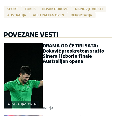
SPORT
FOKUS
NOVAK ĐOKOVIĆ
NAJNOVIJE VIJESTI
AUSTRALIJA
AUSTRALIJAN OPEN
DEPORTACIJA
POVEZANE VESTI
DRAMA OD ČETIRI SATA:
Đoković preokretom srušio
Sinera i izborio finale
Australijan opena
AUSTRALIJAN OPEN
16:07
|
0