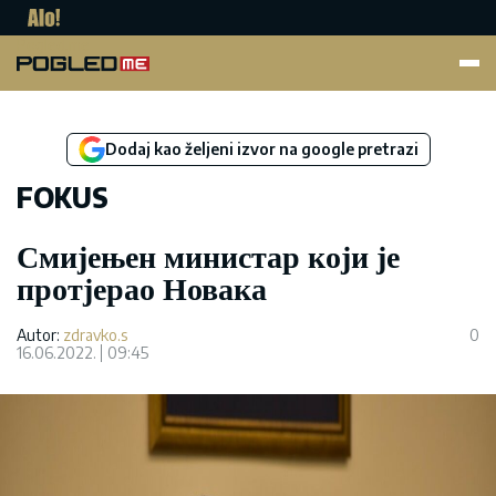
Pogled.me
Dodaj kao željeni izvor na google pretrazi
FOKUS
Смијењен министар који је
протјерао Новака
Autor:
zdravko.s
0
16.06.2022.
09:45