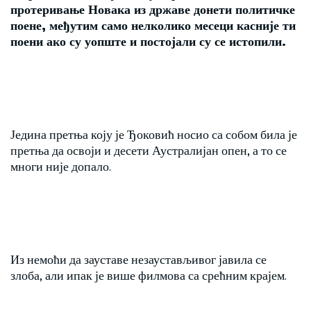
протеривање Новака из државе донети политичке
поене, међутим само нелколико месеци касније ти
поени ако су уопште и постојали су се истопили.
Једина претња коју је Ђоковић носио са собом била је
претња да освоји и десети Аустралијан опен, а то се
многи није допало.
Из немоћи да зауставе незаустављивог јавила се
злоба, али ипак је више филмова са срећним крајем.