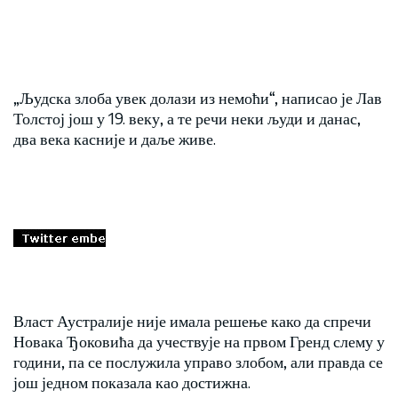
„Људска злоба увек долази из немоћи“, написао је Лав
Толстој још у 19. веку, а те речи неки људи и данас,
два века касније и даље живе.
Власт Аустралије није имала решење како да спречи
Новака Ђоковића да учествује на првом Гренд слему у
години, па се послужила управо злобом, али правда се
још једном показала као достижна.