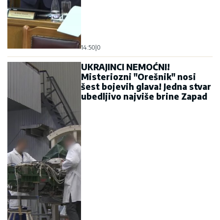
14:50
|
0
UKRAJINCI NEMOĆNI!
Misteriozni "Orešnik" nosi
šest bojevih glava! Jedna stvar
ubedljivo najviše brine Zapad