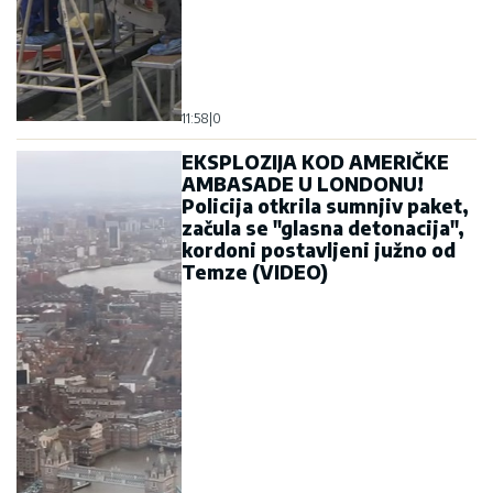
11:58
|
0
EKSPLOZIJA KOD AMERIČKE
AMBASADE U LONDONU!
Policija otkrila sumnjiv paket,
začula se "glasna detonacija",
kordoni postavljeni južno od
Temze (VIDEO)