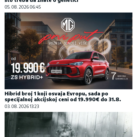
što treba da znate o genetici
05. 08. 2026 06:45
Hibrid broj 1 koji osvaja Evropu, sada po
specijalnoj akcijskoj ceni od 19.990€ do 31.8.
03. 08. 2026 13:23