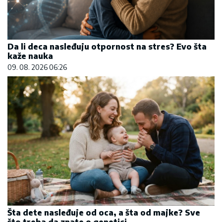
Da li deca nasleđuju otpornost na stres? Evo šta
kaže nauka
09. 08. 2026 06:26
Šta dete nasleđuje od oca, a šta od majke? Sve