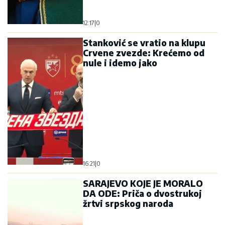
12:17
|
0
Stanković se vratio na klupu
Crvene zvezde: Krećemo od
nule i idemo jako
16:21
|
0
SARAJEVO KOJE JE MORALO
DA ODE: Priča o dvostrukoj
žrtvi srpskog naroda