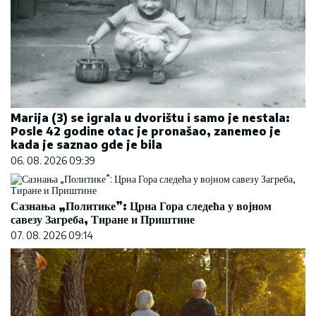
Marija (3) se igrala u dvorištu i samo je nestala:
Posle 42 godine otac je pronašao, zanemeo je
kada je saznao gde je bila
06. 08. 2026 09:39
Сазнања „Политике”: Црна Гора следећа у војном
савезу Загреба, Тиране и Приштине
07. 08. 2026 09:14