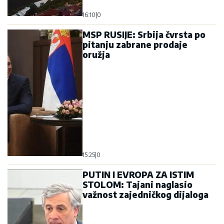
16:10
|
0
MSP RUSIJE: Srbija čvrsta po
pitanju zabrane prodaje
oružja
15:25
|
0
PUTIN I EVROPA ZA ISTIM
STOLOM: Tajani naglasio
važnost zajedničkog dijaloga