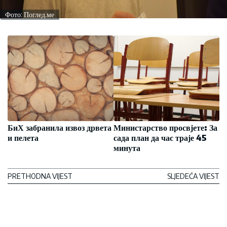
Фото: Поглед.ме
БиХ забранила извоз дрвета
Министарство просвјете: За
и пелета
сада план да час траје 45
минута
PRETHODNA VIJEST
SLJEDEĆA VIJEST