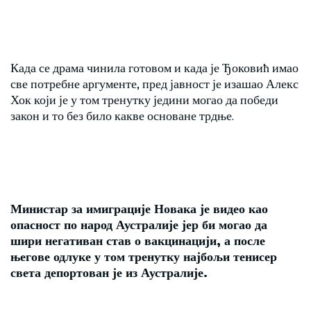
Када се драма чинила готовом и када је Ђоковић имао
све потребне аргументе, пред јавност је изашао Алекс
Хок који је у том тренутку једини могао да победи
закон и то без било какве основане трдње.
Министар за имиграције Новака је видео као
опасност по народ Аустралије јер би могао да
шири негативан став о вакцинацији, а после
његове одлуке у том тренутку најбољи тенисер
света депортован је из Аустралије.