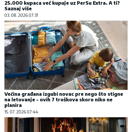
25.000 kupaca već kupuje uz PerSu Extra. A ti?
Saznaj više
03. 08. 2026 07:31
Većina građana izgubi novac pre nego što stigne
na letovanje - ovih 7 troškova skoro niko ne
planira
15. 07. 2026 07:44