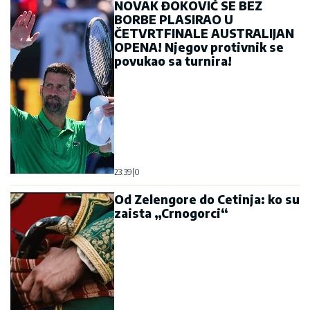
NOVAK ĐOKOVIĆ SE BEZ
BORBE PLASIRAO U
ČETVRTFINALE AUSTRALIJAN
OPENA! Njegov protivnik se
povukao sa turnira!
23:39
|
0
Od Zelengore do Cetinja: ko su
zaista „Crnogorci“