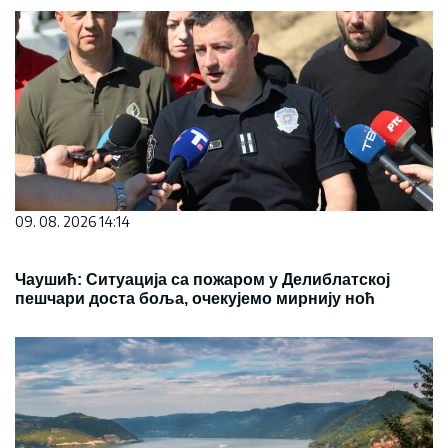
09. 08. 2026 14:14
Чаушић: Ситуација са пожаром у Делиблатској
пешчари доста боља, очекујемо мирнију ноћ