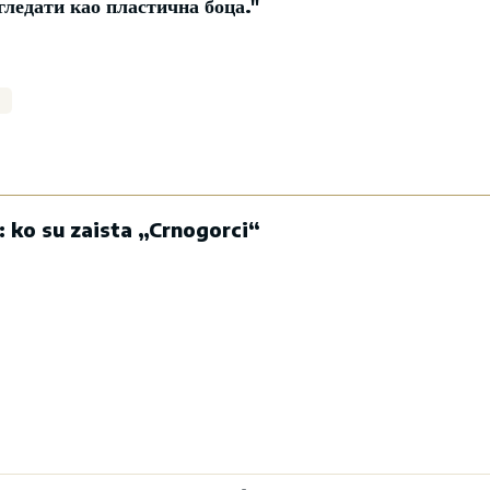
гледати као пластична боца."
: ko su zaista „Crnogorci“