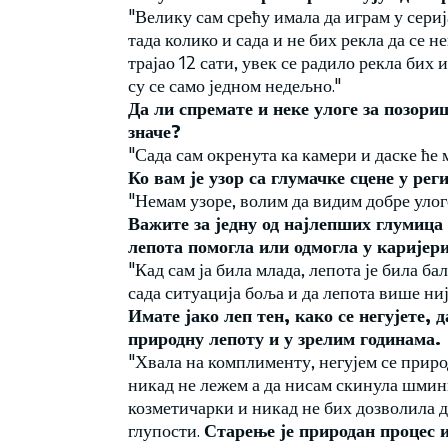
"Велику сам срећу имала да играм у сер
тада колико и сада и не бих рекла да се 
трајао 12 сати, увек се радило рекла бих 
су се само једном недељно."
Да ли спремате и неке улоге за позори
значе?
"Сада сам окренута ка камери и даске ће 
Ко вам је узор са глумачке сцене у рег
"Немам узоре, волим да видим добре улоге
Важите за једну од најлепших глумица
лепота помогла или одмогла у каријер
"Кад сам ја била млада, лепота је била б
сада ситуација боља и да лепота више није
Имате јако леп тен, како се негујете,
природну лепоту и у зрелим годинама.
"Хвала на комплименту, негујем се прир
никад не лежем а да нисам скинула шмин
козметичарки и никад не бих дозволила да
глупости.
Старење је природан процес и