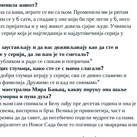
оменила живот?
на са вама, играте се ви са њом. Променила ми је ритам
 се у 6 сати, а спадам у оне који би пре легли у 6, него
их пријатеља и у мој живот довела сјајне људе. Учинила
ерије која је најгледанија и најдуговечнија серија у
 заустављају и да вас доживљавају као да сте и
 у серији, да ли вам је то сметало?
публиком и радо се сликам и попричам."
дих глумаца, како сте се с њима слагали?
добри глумци играју у серији, сви се дивно слажемо и
 фамилија. Дружимо се и кад не снимамо."
 и маестрална Мира Бањац, какву поруку она шаље
еуморна и пуна духа?
а њом сам снимала и Белу лађу пре десетак година и она је
свежа, виспрена и брза. Велика је привилегија, част и
емна да да савет, да несебично подели мудрости са нама.
ијалитет из Новог Сада биле то погачице са чварцима или