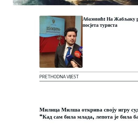
Абазовић: На Жабљаку 
посјета туриста
PRETHODNA VIJEST
Милица Милша открива своју игру су
“Кад сам била млада, лепота је била ба