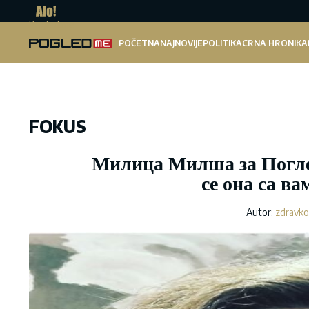
Pogled.me
POČETNA
NAJNOVIJE
POLITIKA
CRNA HRONIKA
FOKUS
Милица Милша за Поглед
се она са ва
Autor:
zdravko