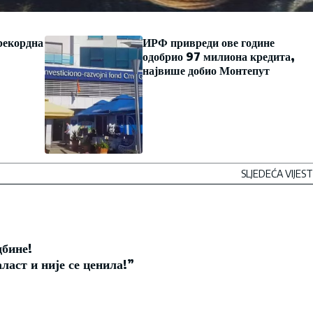
рекордна
ИРФ привреди ове године
одобрио 97 милиона кредита,
највише добио Монтепут
SLJEDEĆA VIJEST
дбине!
ласт и није се ценила!”