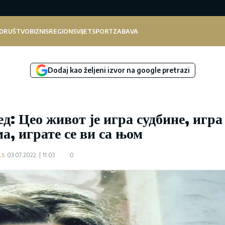
DRUŠTVO
BIZNIS
REGION
SVIJET
SPORT
ZABAVA
Dodaj kao željeni izvor na google pretrazi
: Цео живот је игра судбине, игра
ма, играте се ви са њом
.s
03.07.2022.
11:03
0