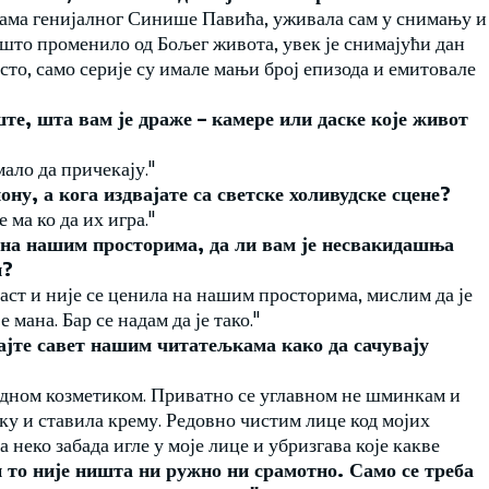
ијама генијалног Синише Павића, уживала сам у снимању и
нешто променило од Бољег живота, увек је снимајући дан
исто, само серије су имале мањи број епизода и емитовале
ште, шта вам је драже – камере или даске које живот
мало да причекају."
иону, а кога издвајате са светске холивудске сцене?
 ма ко да их игра."
 на нашим просторима, да ли вам је несвакидашња
и?
аласт и није се ценила на нашим просторима, мислим да је
 мана. Бар се надам да је тако."
 дајте савет нашим читатељкама како да сачувају
одном козметиком. Приватно се углавном не шминкам и
ку и ставила крему. Редовно чистим лице код мојих
 неко забада игле у моје лице и убризгава које какве
 то није ништа ни ружно ни срамотно. Само се треба