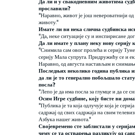
Да ли и у свакодневним животима судби
прославили?
"Наравно, живот је још невероватнији од с
животу."
Имате ли ви нека слична судбинска ис
"Да, неке ситуације су и инспирисане дог
Да ли имате у плану неку нову серију 
"Снимила сам овог пролећа и серију Туне
серију Мала супруга. Придружићу се и е
Наравно, од августа настављам и снимање
Последњих неколико година публика им
да ли је то генерално побољшало стат
посла?
"Лепо је да има посла за глумце и да се сн
Осим Игре судбине, коју бисте ви дома
"Публика је та која одлучује која је сери
садржај од свих садржаја на свим телевиз
Азбука нашег живота."
Својевремено сте заблистали у сериј
чему се та остварења разликују од сав