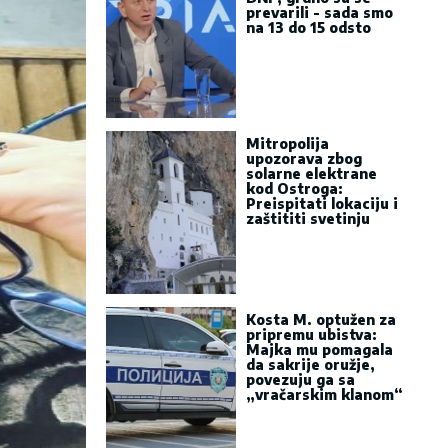
prevarili - sada smo
na 13 do 15 odsto
Mitropolija
upozorava zbog
solarne elektrane
kod Ostroga:
Preispitati lokaciju i
zaštititi svetinju
Kosta M. optužen za
pripremu ubistva:
Majka mu pomagala
da sakrije oružje,
povezuju ga sa
„vračarskim klanom“