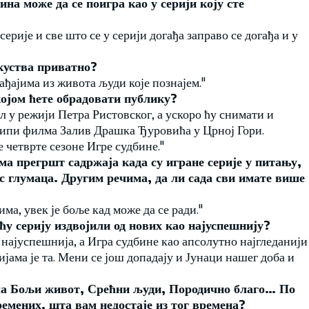
на може да се поигра као у серији коју сте
ерије и све што се у серији догађа заправо се догађа и у
куства приватно?
ађајима из живота људи које познајем."
којом ћете обрадовати публику?
л у режији Петра Ристовског, а ускоро ћу снимати и
кипи филма Залив Драшка Ђуровића у Црној Гори.
 четврте сезоне Игре судбине."
а прегршт садржаја када су игране серије у питању,
ус глумаца. Другим речима, да ли сада сви имате више
има, увек је боље кад може да се ради."
ћу серију издвојили од нових као најуспешнију?
ја најуспешнија, а Игра судбине као апсолутно најгледанији
ијама је та. Мени се још допадају и Јунаци нашег доба и
ама Бољи живот, Срећни људи, Породично благо… По
ремених, шта вам недостаје из тог времена?