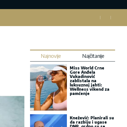
Najnovije
Najčitanije
Miss World Crne
Gore Anđela
Vukadinović
zablistala na
luksuznoj jahti:
Wellness vikend za
pamćenje
Knežević: Planirali su
da razbiju i ugase
DNP, grdno su se