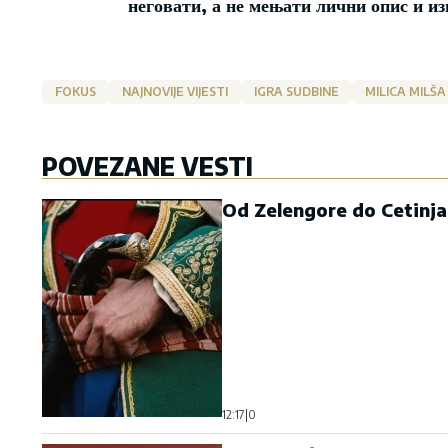
неговати, а не мењати лични опис и из
FOKUS
NAJNOVIJE VIJESTI
IGRA SUDBINE
MILICA MILŠA
POVEZANE VESTI
Od Zelengore do Cetinja
12:17
|
0