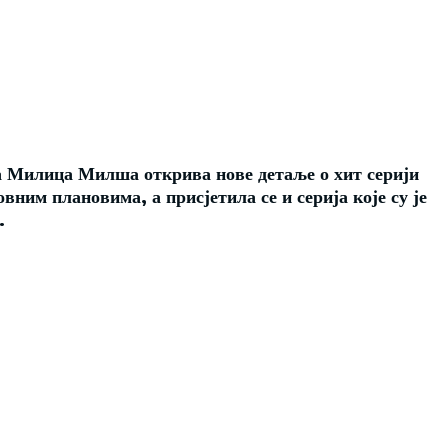
а Милица Милша открива нове детаље о хит серији
вним плановима, а присјетила се и серија које су је
.