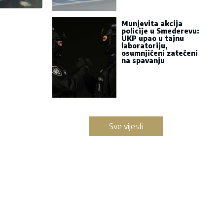
Munjevita akcija
policije u Smederevu:
UKP upao u tajnu
laboratoriju,
osumnjičeni zatečeni
na spavanju
Sve vijesti