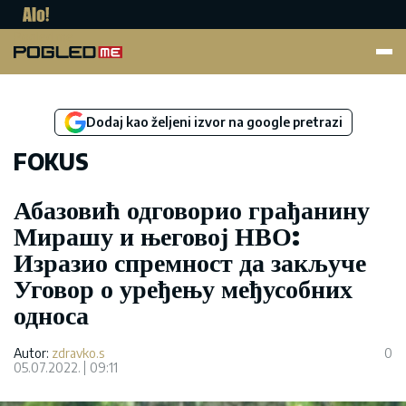
Pogled.me
Dodaj kao željeni izvor na google pretrazi
FOKUS
Абазовић одговорио грађанину
Мирашу и његовој НВО:
Изразио спремност да закључе
Уговор о уређењу међусобних
односа
Autor:
zdravko.s
0
05.07.2022.
09:11