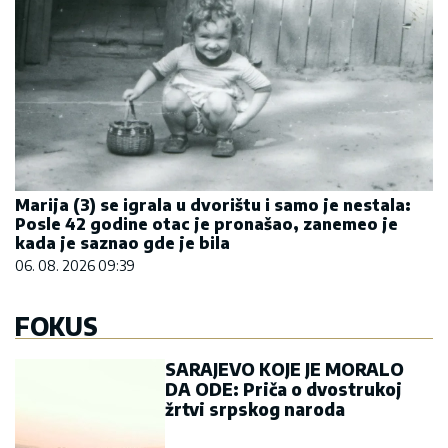
Marija (3) se igrala u dvorištu i samo je nestala:
Posle 42 godine otac je pronašao, zanemeo je
kada je saznao gde je bila
06. 08. 2026 09:39
FOKUS
SARAJEVO KOJE JE MORALO
DA ODE: Priča o dvostrukoj
žrtvi srpskog naroda