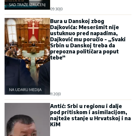
SAD TRAŽE IZRUČENJE
09:30
|
0
Bura u Danskoj zbog
Dajkovića: Meseršmit nije
ustuknuo pred napadima,
Dajković mu poručio - „Svaki
Srbin u Danskoj treba da
prepozna političara poput
tebe“
NA UDARU MEDIJA
11:20
|
0
Antić: Srbi u regionu i dalje
pod pritiskom i asimilacijom,
najteže stanje u Hrvatskoj i na
KiM