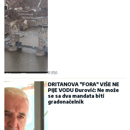
11:37
|
0
DRITANOVA "FORA" VIŠE NE
PIJE VODU Đurović: Ne može
se sa dva mandata biti
gradonačelnik