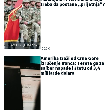
treba da postane „prijetnja“?
NOVA BEZBJEDNOSNA OSOVINA
10:26
|
0
Amerika traži od Crne Gore
izručenje Iranca: Terete ga za
sajber napade i štetu od 3,4
milijarde dolara