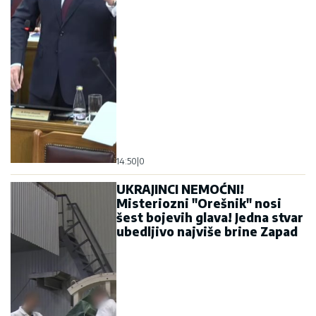
14:50
|
0
UKRAJINCI NEMOĆNI!
Misteriozni "Orešnik" nosi
šest bojevih glava! Jedna stvar
ubedljivo najviše brine Zapad