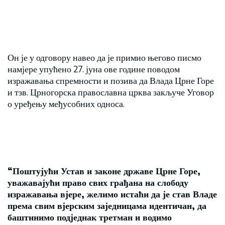
Он је у одговору навео да је примио његово писмо
намјере упућено 27. јуна ове године поводом
изражавања спремности и позива да Влада Црне Горе
и тзв. Црногорска православна црква закључе Уговор
о уређењу међусобних односа.
“Поштујући Устав и законе државе Црне Горе,
уважавајући право свих грађана на слободу
изражавања вјере, желимо истаћи да је став Владе
према свим вјерским заједницама идентичан, да
баштинимо подједнак третман и водимо