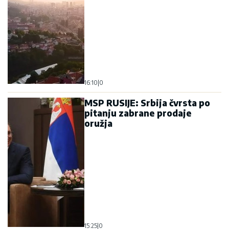
16:10
|
0
MSP RUSIJE: Srbija čvrsta po
pitanju zabrane prodaje
oružja
15:25
|
0