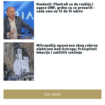
Knežević: Planirali su da razbiju i
ugase DNP, grdno su se prevarili -
sada smo na 13 do 15 odsto
Mitropolija upozorava zbog solarne
elektrane kod Ostroga: Preispitati
lokaciju i zaštititi svetinju
Sve vijesti