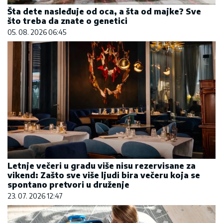
Šta dete nasleđuje od oca, a šta od majke? Sve
što treba da znate o genetici
05. 08. 2026 06:45
Letnje večeri u gradu više nisu rezervisane za
vikend: Zašto sve više ljudi bira večeru koja se
spontano pretvori u druženje
23. 07. 2026 12:47