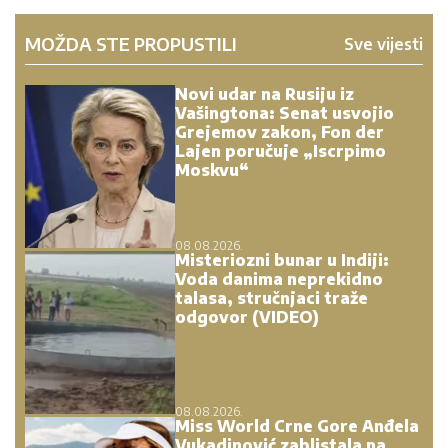
MOŽDA STE PROPUSTILI
Sve vijesti
Novi udar na Rusiju iz
Vašingtona: Senat usvojio
Grejemov zakon, Fon der
Lajen poručuje „Iscrpimo
Moskvu“
08.08.2026.
Misteriozni bunar u Indiji:
Voda danima neprekidno
talasa, stručnjaci traže
odgovor (VIDEO)
08.08.2026.
Miss World Crne Gore Anđela
Vukadinović zablistala na