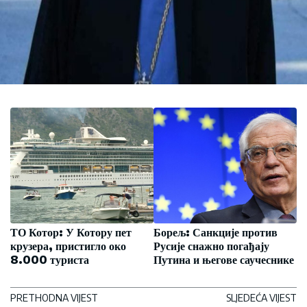
ТО Котор: У Котору пет
Борељ: Санкције против
крузера, пристигло око
Русије снажно погађају
8.000 туриста
Путина и његове саучеснике
PRETHODNA VIJEST
SLJEDEĆA VIJEST