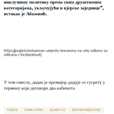
инклузивну политику према свим друштвеним
категоријама, укључујући и вјерске заједнице”,
истакао је Абазовић.
https://pogled.me/ivanovic-umjesto-knezevica-na-celu-odbora-za-
odbranu-i-bezbjednost/
У том смислу, додао је премијер, радује се сусрету у
термину који договоре два кабинета.
FOKUS
CRNA GORA
VLADA CG
DRITAN ABAZOVIC