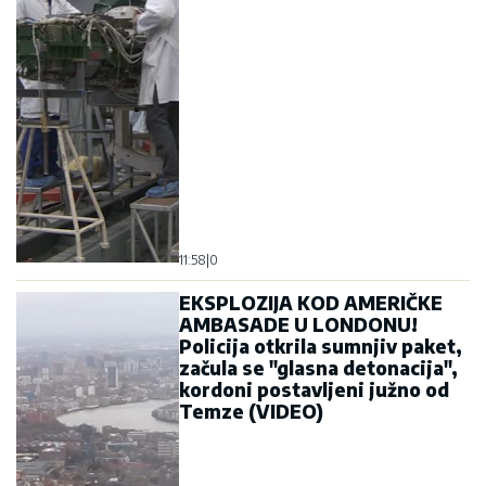
11:58
|
0
EKSPLOZIJA KOD AMERIČKE
AMBASADE U LONDONU!
Policija otkrila sumnjiv paket,
začula se "glasna detonacija",
kordoni postavljeni južno od
Temze (VIDEO)