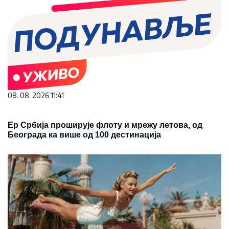
08. 08. 2026 11:41
Ер Србија проширује флоту и мрежу летова, од
Београда ка више од 100 дестинација