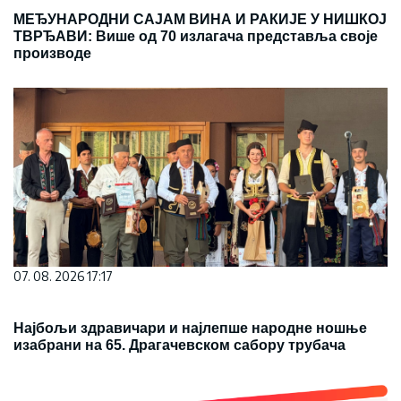
МЕЂУНАРОДНИ САЈАМ ВИНА И РАКИЈЕ У НИШКОЈ
ТВРЂАВИ: Више од 70 излагача представља своје
производе
07. 08. 2026 17:17
Најбољи здравичари и најлепше народне ношње
изабрани на 65. Драгачевском сабору трубача