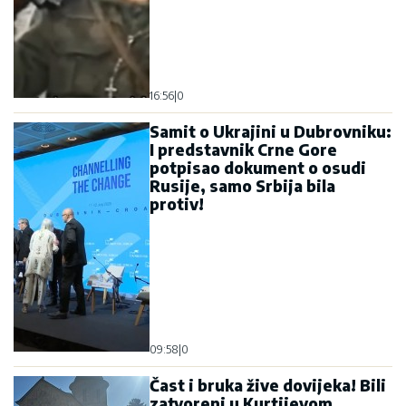
16:56
|
0
Samit o Ukrajini u Dubrovniku:
I predstavnik Crne Gore
potpisao dokument o osudi
Rusije, samo Srbija bila
protiv!
09:58
|
0
Čast i bruka žive dovijeka! Bili
zatvoreni u Kurtijevom