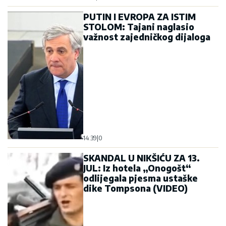
PUTIN I EVROPA ZA ISTIM
STOLOM: Tajani naglasio
važnost zajedničkog dijaloga
14:39
|
0
SKANDAL U NIKŠIĆU ZA 13.
JUL: Iz hotela „Onogošt“
odlijegala pjesma ustaške
dike Tompsona (VIDEO)