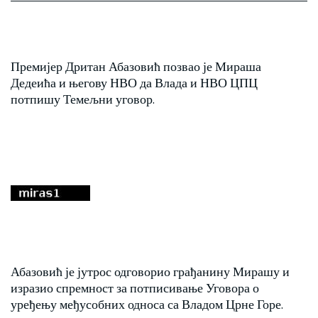
Премијер Дритан Абазовић позвао је Мираша
Дедеића и његову НВО да Влада и НВО ЦПЦ
потпишу Темељни уговор.
Абазовић је јутрос одговорио грађанину Мирашу и
изразио спремност за потписивање Уговора о
уређењу међусобних односа са Владом Црне Горе.