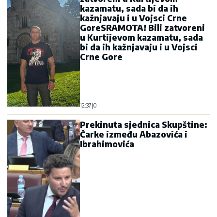
kazamatu, sada bi da ih
kažnjavaju i u Vojsci Crne
GoreSRAMOTA! Bili zatvoreni
u Kurtijevom kazamatu, sada
bi da ih kažnjavaju i u Vojsci
Crne Gore
12:37
|
0
Prekinuta sjednica Skupštine:
Čarke između Abazovića i
Ibrahimovića