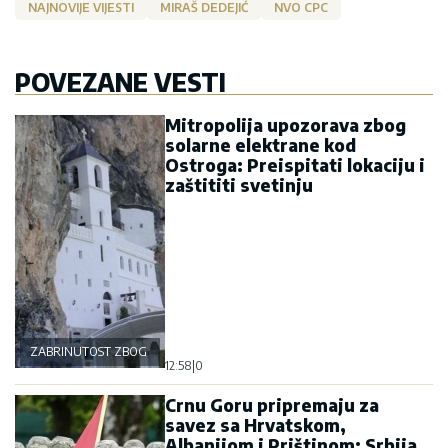
NAJNOVIJE VIJESTI
MIRAŠ DEDEJIĆ
NVO CPC
POVEZANE VESTI
Mitropolija upozorava zbog
solarne elektrane kod
Ostroga: Preispitati lokaciju i
zaštititi svetinju
ZABRINUTOST ZBOG OSTROGA
12:58
|
0
Crnu Goru pripremaju za
savez sa Hrvatskom,
Albanijom i Prištinom: Srbija