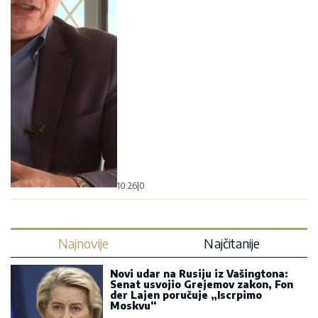
10:26
|
0
Najnovije
Najčitanije
Novi udar na Rusiju iz Vašingtona:
Senat usvojio Grejemov zakon, Fon
der Lajen poručuje „Iscrpimo
Moskvu“