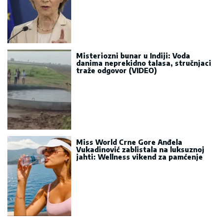
Misteriozni bunar u Indiji: Voda
danima neprekidno talasa, stručnjaci
traže odgovor (VIDEO)
Miss World Crne Gore Anđela
Vukadinović zablistala na luksuznoj
jahti: Wellness vikend za pamćenje