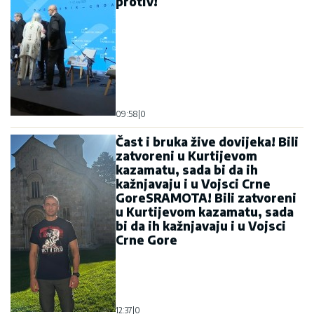
protiv!
09:58
|
0
Čast i bruka žive dovijeka! Bili
zatvoreni u Kurtijevom
kazamatu, sada bi da ih
kažnjavaju i u Vojsci Crne
GoreSRAMOTA! Bili zatvoreni
u Kurtijevom kazamatu, sada
bi da ih kažnjavaju i u Vojsci
Crne Gore
12:37
|
0