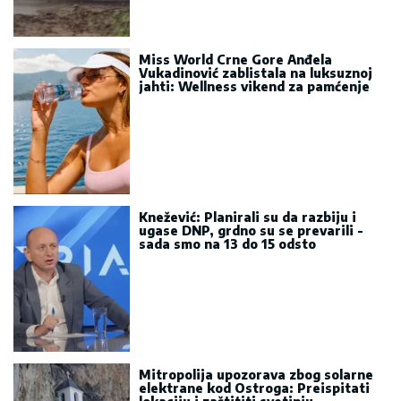
Miss World Crne Gore Anđela
Vukadinović zablistala na luksuznoj
jahti: Wellness vikend za pamćenje
Knežević: Planirali su da razbiju i
ugase DNP, grdno su se prevarili -
sada smo na 13 do 15 odsto
Mitropolija upozorava zbog solarne
elektrane kod Ostroga: Preispitati