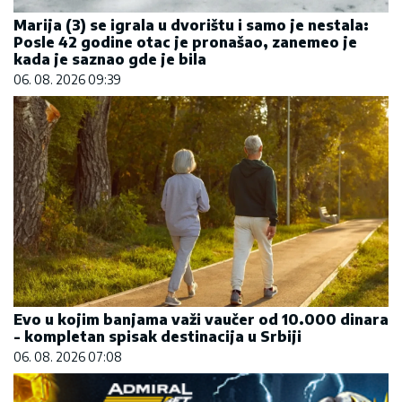
Marija (3) se igrala u dvorištu i samo je nestala:
Posle 42 godine otac je pronašao, zanemeo je
kada je saznao gde je bila
06. 08. 2026 09:39
Evo u kojim banjama važi vaučer od 10.000 dinara
- kompletan spisak destinacija u Srbiji
06. 08. 2026 07:08