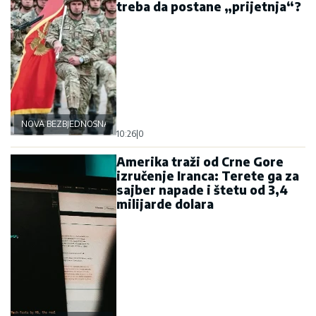
treba da postane „prijetnja“?
NOVA BEZBJEDNOSNA OSOVINA
10:26
|
0
Amerika traži od Crne Gore
izručenje Iranca: Terete ga za
sajber napade i štetu od 3,4
milijarde dolara