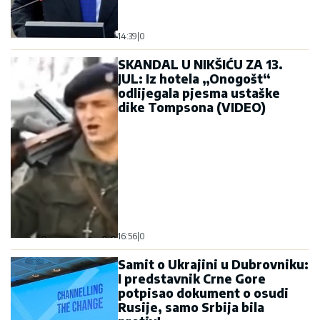
14:39
|
0
SKANDAL U NIKŠIĆU ZA 13.
JUL: Iz hotela „Onogošt“
odlijegala pjesma ustaške
dike Tompsona (VIDEO)
16:56
|
0
Samit o Ukrajini u Dubrovniku:
I predstavnik Crne Gore
potpisao dokument o osudi
Rusije, samo Srbija bila