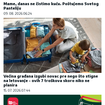
Mame, danas ne čistimo kuću. Poštujemo Svetog
Panteliju
09. 08. 2026 06:24
Većina građana izgubi novac pre nego što stigne
na letovanje - ovih 7 troškova skoro niko ne
planira
15. 07. 2026 07:44