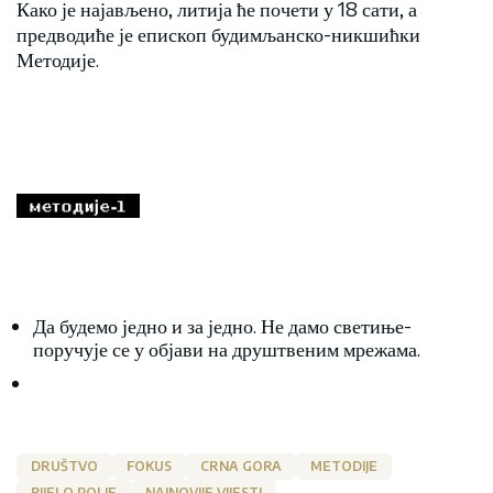
Како је најављено, литија ће почети у 18 сати, а
предводиће је епископ будимљанско-никшићки
Методије.
Да будемо једно и за једно. Не дамо светиње-
поручује се у објави на друштвеним мрежама.
DRUŠTVO
FOKUS
CRNA GORA
METODIJE
BIJELO POLJE
NAJNOVIJE VIJESTI