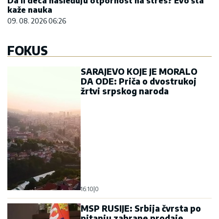
Da li deca nasleđuju otpornost na stres? Evo šta
kaže nauka
09. 08. 2026 06:26
FOKUS
SARAJEVO KOJE JE MORALO
DA ODE: Priča o dvostrukoj
žrtvi srpskog naroda
16:10
|
0
MSP RUSIJE: Srbija čvrsta po
pitanju zabrane prodaje