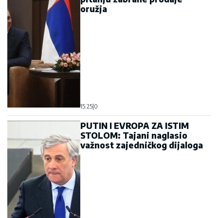
oružja
15:25
|
0
PUTIN I EVROPA ZA ISTIM
STOLOM: Tajani naglasio
važnost zajedničkog dijaloga