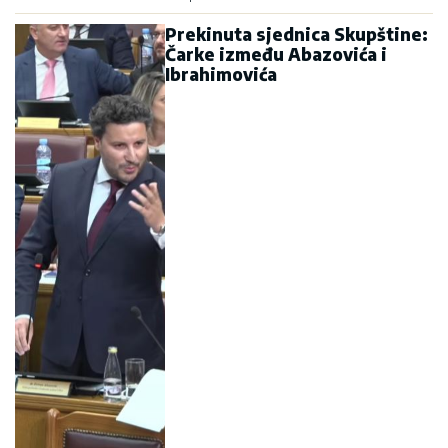
Prekinuta sjednica Skupštine:
Čarke između Abazovića i
Ibrahimovića