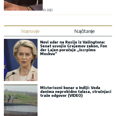
10:26
|
0
Najnovije
Najčitanije
Novi udar na Rusiju iz Vašingtona:
Senat usvojio Grejemov zakon, Fon
der Lajen poručuje „Iscrpimo
Moskvu“
Misteriozni bunar u Indiji: Voda
danima neprekidno talasa, stručnjaci
traže odgovor (VIDEO)