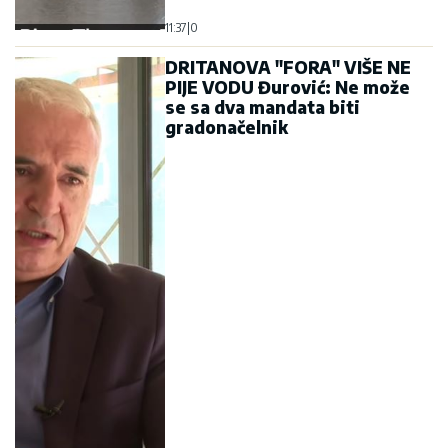
11:37
|
0
DRITANOVA "FORA" VIŠE NE
PIJE VODU Đurović: Ne može
se sa dva mandata biti
gradonačelnik