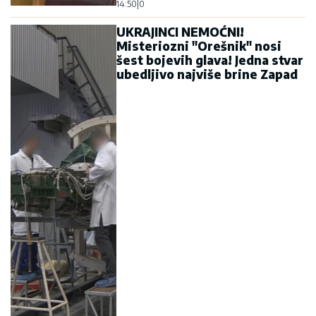
14:50
|
0
UKRAJINCI NEMOĆNI!
Misteriozni "Orešnik" nosi
šest bojevih glava! Jedna stvar
ubedljivo najviše brine Zapad