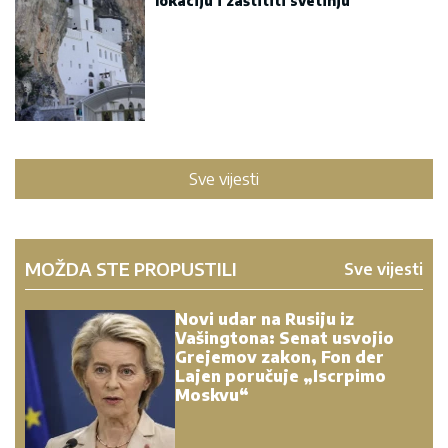
lokaciju i zaštititi svetinju
Sve vijesti
MOŽDA STE PROPUSTILI
Sve vijesti
Novi udar na Rusiju iz
Vašingtona: Senat usvojio
Grejemov zakon, Fon der
Lajen poručuje „Iscrpimo
Moskvu“