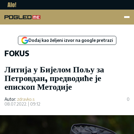
Pogled.me
Dodaj kao željeni izvor na google pretrazi
FOKUS
Литија у Бијелом Пољу за
Петровдан, предводиће је
епископ Методије
Autor:
zdravko.s
0
08.07.2022.
09:12