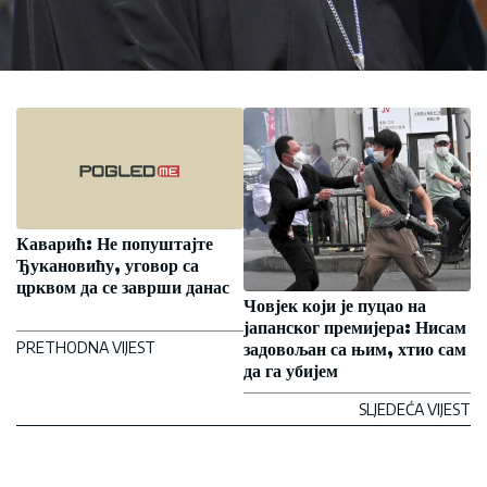
Каварић: Не попуштајте
Ђукановићу, уговор са
црквом да се заврши данас
Човјек који је пуцао на
јапанског премијера: Нисам
PRETHODNA VIJEST
задовољан са њим, хтио сам
да га убијем
SLJEDEĆA VIJEST