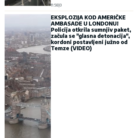
11:58
|
0
EKSPLOZIJA KOD AMERIČKE
AMBASADE U LONDONU!
Policija otkrila sumnjiv paket,
začula se "glasna detonacija",
kordoni postavljeni južno od
Temze (VIDEO)