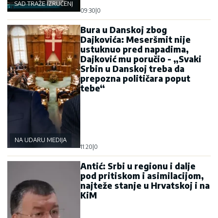
SAD TRAŽE IZRUČENJE
09:30
|
0
Bura u Danskoj zbog
Dajkovića: Meseršmit nije
ustuknuo pred napadima,
Dajković mu poručio - „Svaki
Srbin u Danskoj treba da
prepozna političara poput
tebe“
NA UDARU MEDIJA
11:20
|
0
Antić: Srbi u regionu i dalje
pod pritiskom i asimilacijom,
najteže stanje u Hrvatskoj i na
KiM