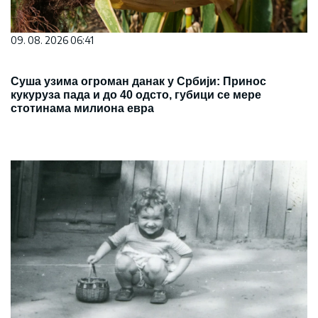
09. 08. 2026 06:41
Суша узима огроман данак у Србији: Принос
кукуруза пада и до 40 одсто, губици се мере
стотинама милиона евра