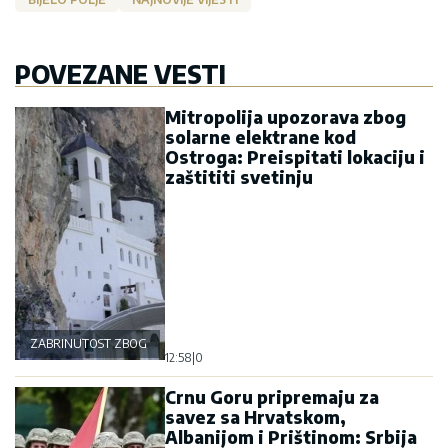
POVEZANE VESTI
Mitropolija upozorava zbog
solarne elektrane kod
Ostroga: Preispitati lokaciju i
zaštititi svetinju
ZABRINUTOST ZBOG OSTROGA
12:58
|
0
Crnu Goru pripremaju za
savez sa Hrvatskom,
Albanijom i Prištinom: Srbija