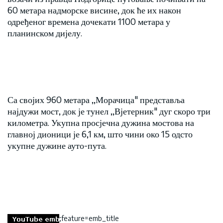
60 метара надморске висине, док ће их након
одређеног времена дочекати 1100 метара у
планинском дијелу.
Са својих 960 метара ,,Морачица" представља
најдужи мост, док је тунел ,,Вјетерник" дуг скоро три
километра. Укупна просјечна дужина мостова на
главној дионици је 6,1 км, што чини око 15 одсто
укупне дужине ауто-пута.
;feature=emb_title