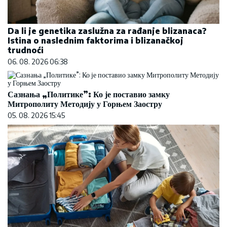
Da li je genetika zaslužna za rađanje blizanaca?
Istina o naslednim faktorima i blizanačkoj
trudnoći
06. 08. 2026 06:38
Сазнања „Политике”: Ко је поставио замку
Митрополиту Методију у Горњем Заостру
05. 08. 2026 15:45