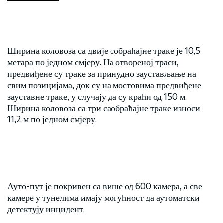
Ширина коловоза са двије собраћајне траке је 10,5
метара по једном смјеру. На отвореној траси,
предвиђене су траке за принудно заустављање на
свим позицијама, док су на мостовима предвиђене
зауставне траке, у случају да су краћи од 150 м.
Ширина коловоза са три саобраћајне траке износи
11,2 м по једном смјеру.
Ауто-пут је покривен са више од 600 камера, а све
камере у тунелима имају могућност да аутоматски
детектују инцидент.