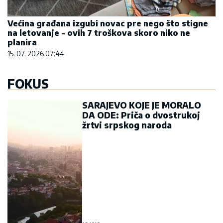
Većina građana izgubi novac pre nego što stigne
na letovanje - ovih 7 troškova skoro niko ne
planira
15. 07. 2026 07:44
FOKUS
SARAJEVO KOJE JE MORALO
DA ODE: Priča o dvostrukoj
žrtvi srpskog naroda