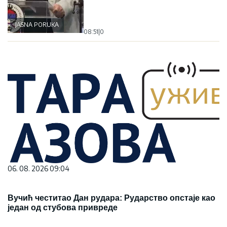
JASNA PORUKA
08:51
|
0
06. 08. 2026 09:04
Вучић честитао Дан рудара: Рударство опстаје као
један од стубова привреде