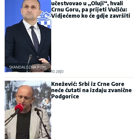
učestvovao u „Oluji“, hvali
Crnu Goru, pa prijeti Vučiću:
Vidjećemo ko će gdje završiti
SKANDALOZNA PORUKA
10:28
|
0
Knežević: Srbi iz Crne Gore
neće ćutati na izdaju zvanične
Podgorice