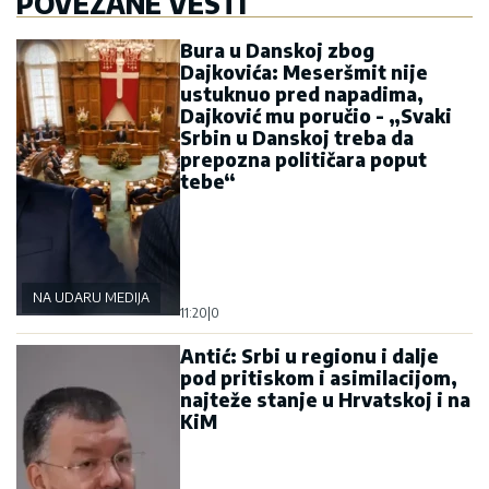
POVEZANE VESTI
Bura u Danskoj zbog
Dajkovića: Meseršmit nije
ustuknuo pred napadima,
Dajković mu poručio - „Svaki
Srbin u Danskoj treba da
prepozna političara poput
tebe“
NA UDARU MEDIJA
11:20
|
0
Antić: Srbi u regionu i dalje
pod pritiskom i asimilacijom,
najteže stanje u Hrvatskoj i na
KiM