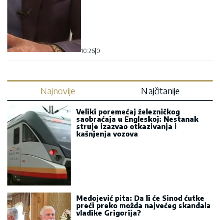
10:26
|
0
Najnovije
Najčitanije
Veliki poremećaj železničkog
saobraćaja u Engleskoj: Nestanak
struje izazvao otkazivanja i
kašnjenja vozova
Medojević pita: Da li će Sinod ćutke
preći preko možda najvećeg skandala
vladike Grigorija?