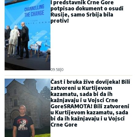
I predstavnik Crne Gore
potpisao dokument o osudi
Rusije, samo Srbija bila
protiv!
09:58
|
0
Čast i bruka žive dovijeka! Bili
zatvoreni u Kurtijevom
kazamatu, sada bi da ih
kažnjavaju i u Vojsci Crne
GoreSRAMOTA! Bili zatvoreni
u Kurtijevom kazamatu, sada
bi da ih kažnjavaju i u Vojsci
Crne Gore