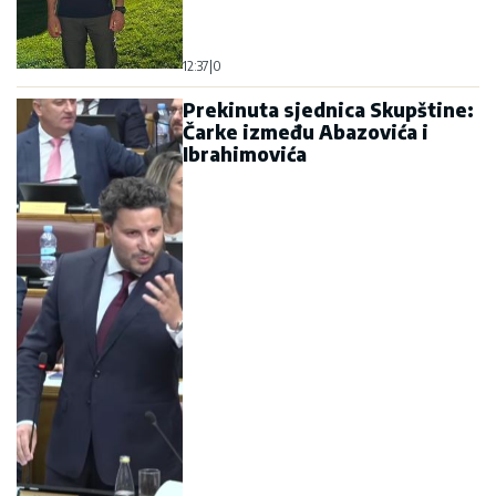
12:37
|
0
Prekinuta sjednica Skupštine:
Čarke između Abazovića i
Ibrahimovića