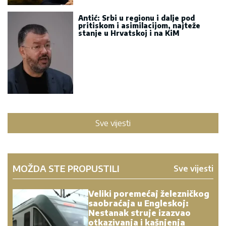
Antić: Srbi u regionu i dalje pod
pritiskom i asimilacijom, najteže
stanje u Hrvatskoj i na KiM
Sve vijesti
MOŽDA STE PROPUSTILI
Sve vijesti
Veliki poremećaj železničkog
saobraćaja u Engleskoj:
Nestanak struje izazvao
otkazivanja i kašnjenja