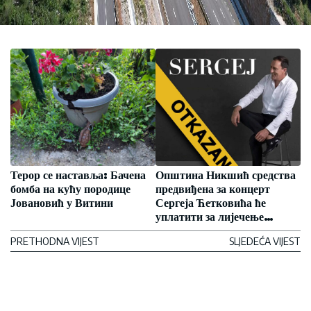
Терор се наставља: Бачена
Општина Никшић средства
бомба на кућу породице
предвиђена за концерт
Јовановић у Витини
Сергеја Ћетковића ће
уплатити за лијечење
суграђанина Божа
PRETHODNA VIJEST
SLJEDEĆA VIJEST
Јањушевића