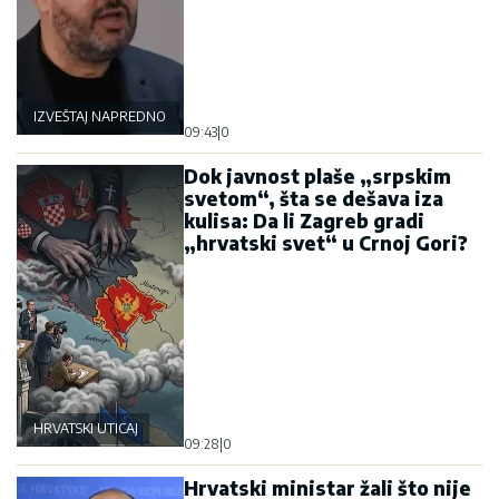
IZVEŠTAJ NAPREDNOG KLUBA
09:43
|
0
Dok javnost plaše „srpskim
svetom“, šta se dešava iza
kulisa: Da li Zagreb gradi
„hrvatski svet“ u Crnoj Gori?
HRVATSKI UTICAJ
09:28
|
0
Hrvatski ministar žali što nije