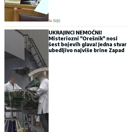
14:50
|
0
UKRAJINCI NEMOĆNI!
Misteriozni "Orešnik" nosi
šest bojevih glava! Jedna stvar
ubedljivo najviše brine Zapad