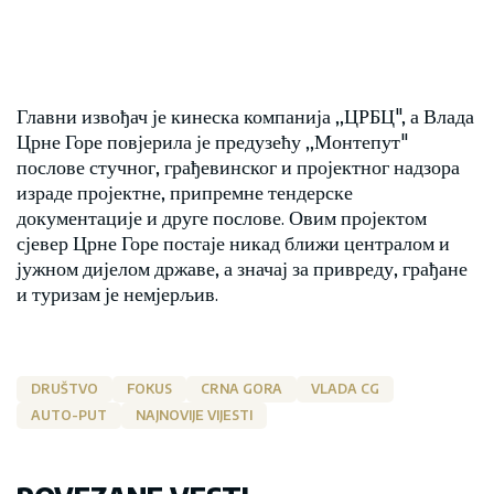
Главни извођач је кинеска компанија ,,ЦРБЦ", а Влада
Црне Горе повјерила је предузећу ,,Монтепут"
послове стучног, грађевинског и пројектног надзора
израде пројектне, припремне тендерске
документације и друге послове. Овим пројектом
сјевер Црне Горе постаје никад ближи централом и
јужном дијелом државе, а значај за привреду, грађане
и туризам је немјерљив.
DRUŠTVO
FOKUS
CRNA GORA
VLADA CG
AUTO-PUT
NAJNOVIJE VIJESTI