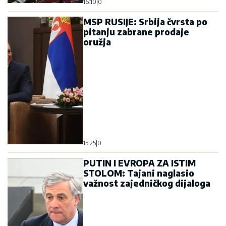
16:10
|
0
MSP RUSIJE: Srbija čvrsta po
pitanju zabrane prodaje
oružja
15:25
|
0
PUTIN I EVROPA ZA ISTIM
STOLOM: Tajani naglasio
važnost zajedničkog dijaloga