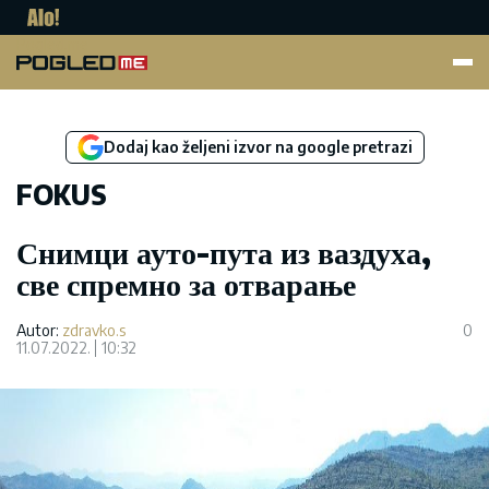
Pogled.me
Dodaj kao željeni izvor na google pretrazi
FOKUS
Снимци ауто-пута из ваздуха,
све спремно за отварање
Autor:
zdravko.s
0
11.07.2022.
10:32