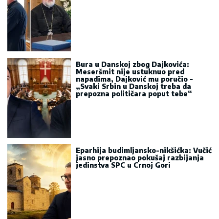
Bura u Danskoj zbog Dajkovića:
Meseršmit nije ustuknuo pred
napadima, Dajković mu poručio -
„Svaki Srbin u Danskoj treba da
prepozna političara poput tebe“
Eparhija budimljansko-nikšićka: Vučić
jasno prepoznao pokušaj razbijanja
jedinstva SPC u Crnoj Gori