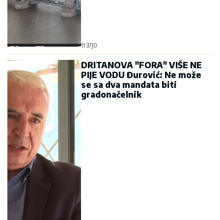
11:37
|
0
DRITANOVA "FORA" VIŠE NE
PIJE VODU Đurović: Ne može
se sa dva mandata biti
gradonačelnik