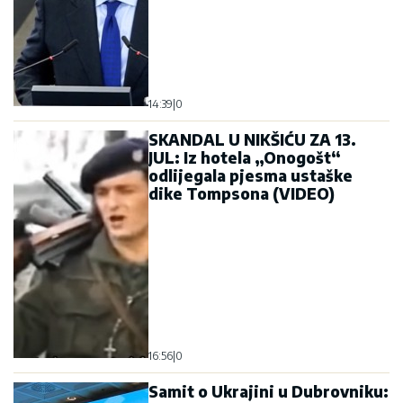
14:39
|
0
SKANDAL U NIKŠIĆU ZA 13.
JUL: Iz hotela „Onogošt“
odlijegala pjesma ustaške
dike Tompsona (VIDEO)
16:56
|
0
Samit o Ukrajini u Dubrovniku: