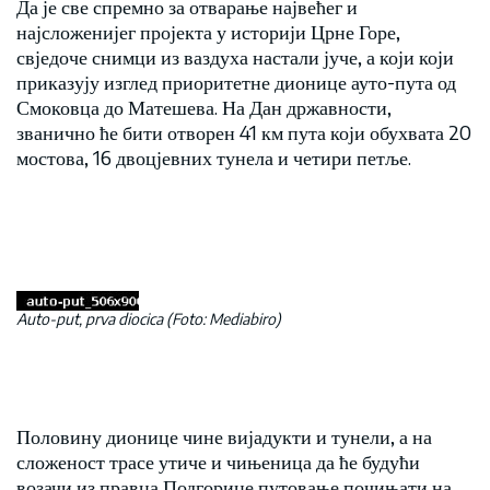
Да је све спремно за отварање највећег и
најсложенијег пројекта у историји Црне Горе,
свједоче снимци из ваздуха настали јуче, а који који
приказују изглед приоритетне дионице ауто-пута од
Смоковца до Матешева. На Дан државности,
званично ће бити отворен 41 км пута који обухвата 20
мостова, 16 двоцјевних тунела и четири петље.
Auto-put, prva diocica (Foto: Mediabiro)
Половину дионице чине вијадукти и тунели, а на
сложеност трасе утиче и чињеница да ће будући
возачи из правца Подгорице путовање почињати на