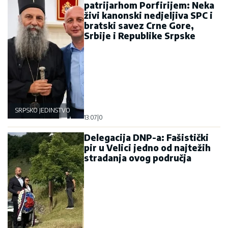
patrijarhom Porfirijem: Neka
živi kanonski nedjeljiva SPC i
bratski savez Crne Gore,
Srbije i Republike Srpske
SRPSKO JEDINSTVO
13:07
|
0
Delegacija DNP-a: Fašistički
pir u Velici jedno od najtežih
stradanja ovog područja