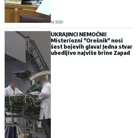
14:50
|
0
UKRAJINCI NEMOĆNI!
Misteriozni "Orešnik" nosi
šest bojevih glava! Jedna stvar
ubedljivo najviše brine Zapad