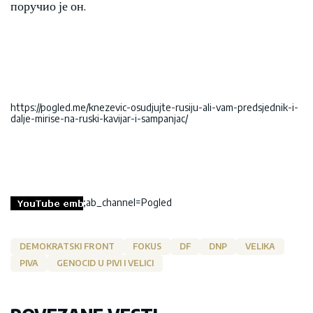
поручио је он.
https://pogled.me/knezevic-osudjujte-rusiju-ali-vam-predsjednik-i-
dalje-mirise-na-ruski-kavijar-i-sampanjac/
;ab_channel=Pogled
DEMOKRATSKI FRONT
FOKUS
DF
DNP
VELIKA
PIVA
GENOCID U PIVI I VELICI