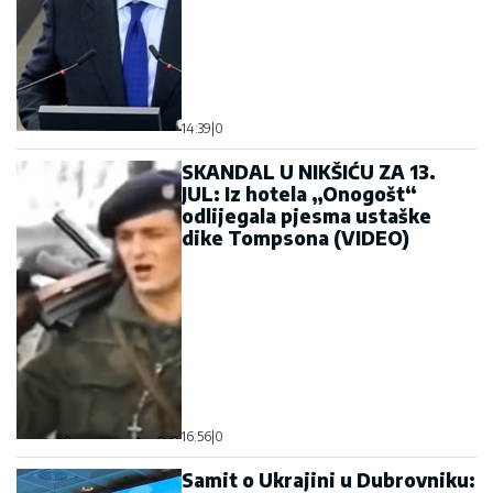
14:39
|
0
SKANDAL U NIKŠIĆU ZA 13.
JUL: Iz hotela „Onogošt“
odlijegala pjesma ustaške
dike Tompsona (VIDEO)
16:56
|
0
Samit o Ukrajini u Dubrovniku: