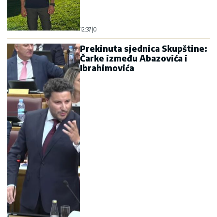
12:37
|
0
Prekinuta sjednica Skupštine:
Čarke između Abazovića i
Ibrahimovića