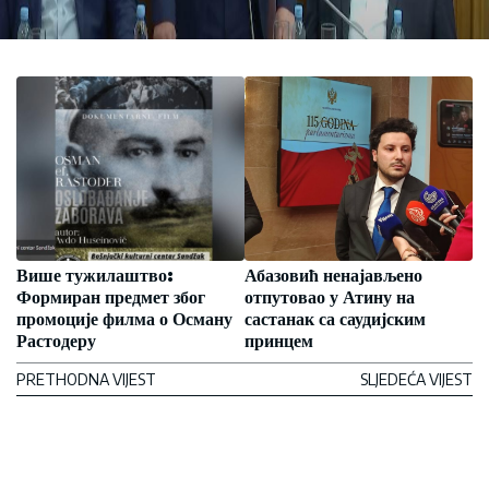
Више тужилаштво:
Абазовић ненајављено
Формиран предмет због
отпутовао у Атину на
промоције филма о Осману
састанак са саудијским
Растодеру
принцем
PRETHODNA VIJEST
SLJEDEĆA VIJEST