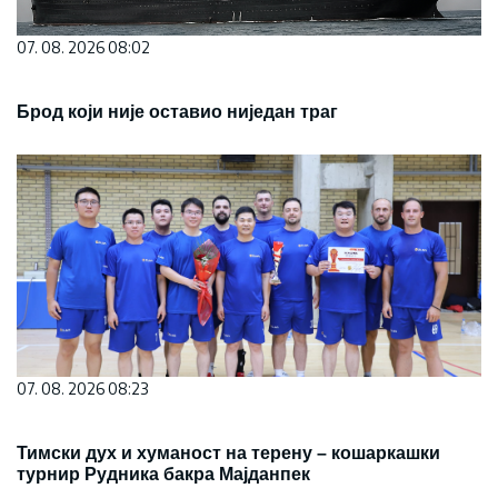
07. 08. 2026 08:02
Брод који није оставио ниједан траг
07. 08. 2026 08:23
Тимски дух и хуманост на терену – кошаркашки
турнир Рудника бакра Мајданпек