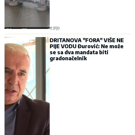
11:37
|
0
DRITANOVA "FORA" VIŠE NE
PIJE VODU Đurović: Ne može
se sa dva mandata biti
gradonačelnik