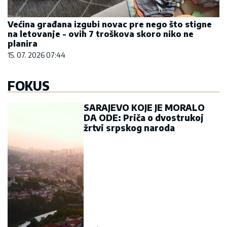
Većina građana izgubi novac pre nego što stigne
na letovanje - ovih 7 troškova skoro niko ne
planira
15. 07. 2026 07:44
FOKUS
SARAJEVO KOJE JE MORALO
DA ODE: Priča o dvostrukoj
žrtvi srpskog naroda