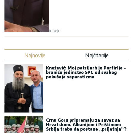
10:26
|
0
Najnovije
Najčitanije
Knežević: Moj patrijarh je Porfirije -
braniću jedinstvo SPC od svakog
pokušaja separatizma
Crnu Goru pripremaju za savez sa
Hrvatskom, Albanijom i Prištinom:
Srbija treba da postane „prijetnja“?