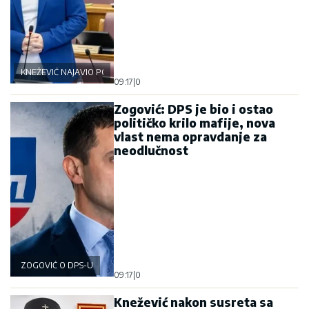
KNEŽEVIĆ NAJAVIO POLITIČKU BURU
09:17
|
0
Zogović: DPS je bio i ostao
političko krilo mafije, nova
vlast nema opravdanje za
neodlučnost
ZOGOVIĆ O DPS-U
09:17
|
0
Knežević nakon susreta sa