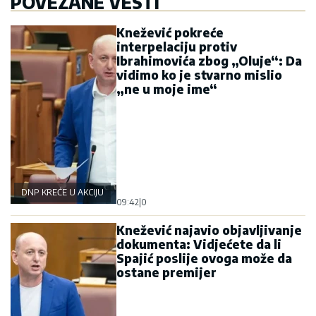
POVEZANE VESTI
Knežević pokreće
interpelaciju protiv
Ibrahimovića zbog „Oluje“: Da
vidimo ko je stvarno mislio
„ne u moje ime“
DNP KREĆE U AKCIJU
09:42
|
0
Knežević najavio objavljivanje
dokumenta: Vidjećete da li
Spajić poslije ovoga može da
ostane premijer