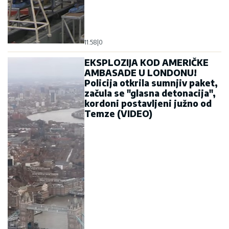
11:58
|
0
EKSPLOZIJA KOD AMERIČKE
AMBASADE U LONDONU!
Policija otkrila sumnjiv paket,
začula se "glasna detonacija",
kordoni postavljeni južno od
Temze (VIDEO)