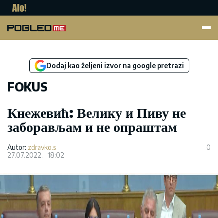
Pogled.me
Dodaj kao željeni izvor na google pretrazi
FOKUS
Кнежевић: Велику и Пиву не
заборављам и не опраштам
Autor:
zdravko.s
0
27.07.2022.
18:02