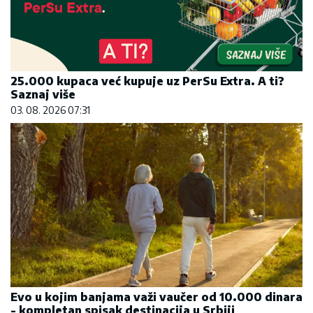
25.000 kupaca već kupuje uz PerSu Extra. A ti?
Saznaj više
03. 08. 2026 07:31
Evo u kojim banjama važi vaučer od 10.000 dinara
- kompletan spisak destinacija u Srbiji