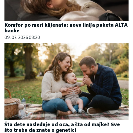
Komfor po meri klijenata: nova linija paketa ALTA
banke
09. 07. 2026 09:20
Šta dete nasleđuje od oca, a šta od majke? Sve
što treba da znate o genetici