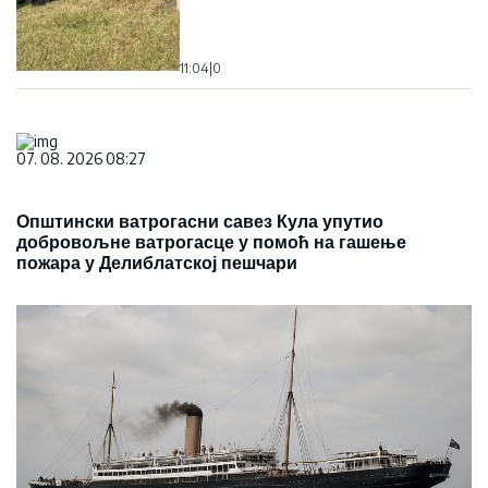
11:04
|
0
07. 08. 2026 08:27
Општински ватрогасни савез Кула упутио
добровољне ватрогасце у помоћ на гашење
пожара у Делиблатској пешчари