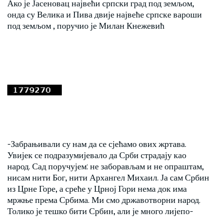
Ако је Јасеновац највећи српски град под земљом,
онда су Велика и Пива двије највеће српске вароши
под земљом , поручио је Милан Кнежевић
-Забрањивали су нам да се сјећамо ових жртава.
Увијек се подразумијевало да Срби страдају као
народ. Сад поручујем: не заборављам и не опраштам,
нисам нити Бог, нити Архангел Михаил. Ја сам Србин
из Црне Горе, а среће у Црној Гори нема док има
мржње према Србима. Ми смо државотворни народ.
Толико је тешко бити Србин, али је много лијепо-