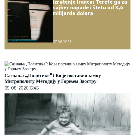
izručenje Iranca: Terete ga za
sajber napade i štetu od 3,4
milijarde dolara
07.08.2026.
Сазнања „Политике”: Ко је поставио замку
Митрополиту Методију у Горњем Заостру
05. 08. 2026 15:45