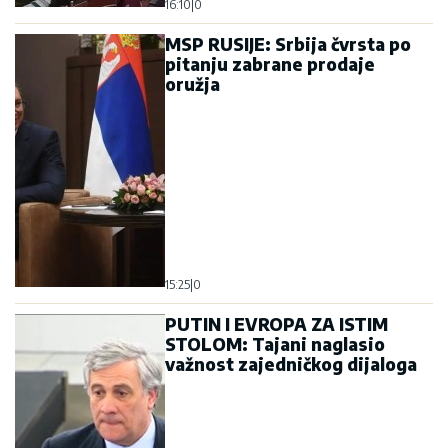
16:10
|
0
MSP RUSIJE: Srbija čvrsta po
pitanju zabrane prodaje
oružja
15:25
|
0
PUTIN I EVROPA ZA ISTIM
STOLOM: Tajani naglasio
važnost zajedničkog dijaloga