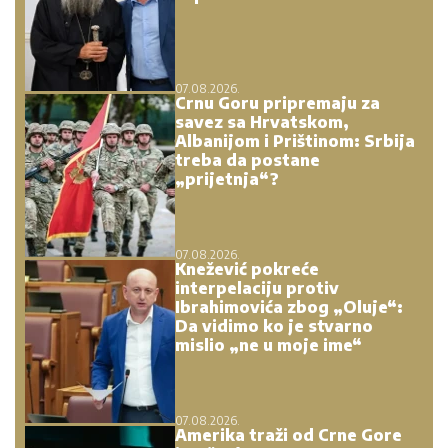
07.08.2026.
Crnu Goru pripremaju za
savez sa Hrvatskom,
Albanijom i Prištinom: Srbija
treba da postane
„prijetnja“?
07.08.2026.
Knežević pokreće
interpelaciju protiv
Ibrahimovića zbog „Oluje“:
Da vidimo ko je stvarno
mislio „ne u moje ime“
07.08.2026.
Amerika traži od Crne Gore