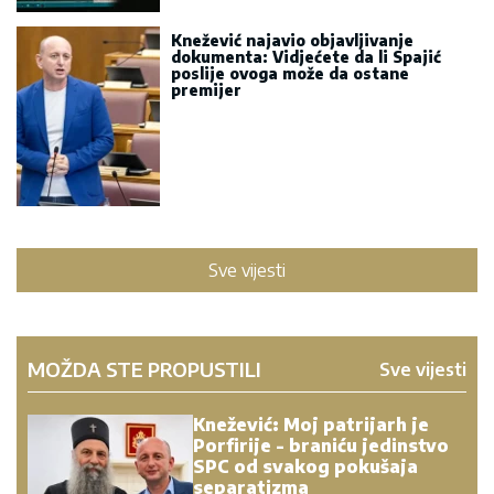
Knežević najavio objavljivanje
dokumenta: Vidjećete da li Spajić
poslije ovoga može da ostane
premijer
Sve vijesti
MOŽDA STE PROPUSTILI
Sve vijesti
Knežević: Moj patrijarh je
Porfirije - braniću jedinstvo
SPC od svakog pokušaja
separatizma