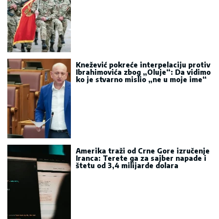
Knežević pokreće interpelaciju protiv
Ibrahimovića zbog „Oluje“: Da vidimo
ko je stvarno mislio „ne u moje ime“
Amerika traži od Crne Gore izručenje
Iranca: Terete ga za sajber napade i
štetu od 3,4 milijarde dolara