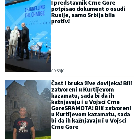
I predstavnik Crne Gore
potpisao dokument o osudi
Rusije, samo Srbija bila
protiv!
09:58
|
0
Čast i bruka žive dovijeka! Bili
zatvoreni u Kurtijevom
kazamatu, sada bi da ih
kažnjavaju i u Vojsci Crne
GoreSRAMOTA! Bili zatvoreni
u Kurtijevom kazamatu, sada
bi da ih kažnjavaju i u Vojsci
Crne Gore