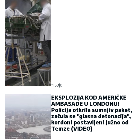
11:58
|
0
EKSPLOZIJA KOD AMERIČKE
AMBASADE U LONDONU!
Policija otkrila sumnjiv paket,
začula se "glasna detonacija",
kordoni postavljeni južno od
Temze (VIDEO)