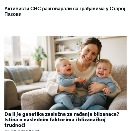
Активисти СНС разговарали са грађанима у Старој
Пазови
Da li je genetika zaslužna za rađanje blizanaca?
Istina o naslednim faktorima i blizanačkoj
trudnoći