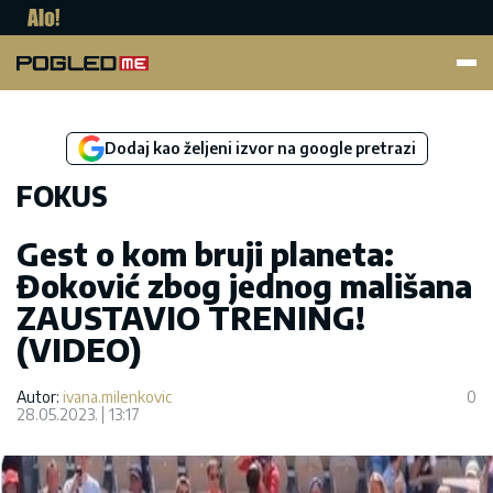
Pogled.me
Dodaj kao željeni izvor na google pretrazi
FOKUS
Gest o kom bruji planeta:
Đoković zbog jednog mališana
ZAUSTAVIO TRENING!
(VIDEO)
Autor:
ivana.milenkovic
0
28.05.2023.
13:17