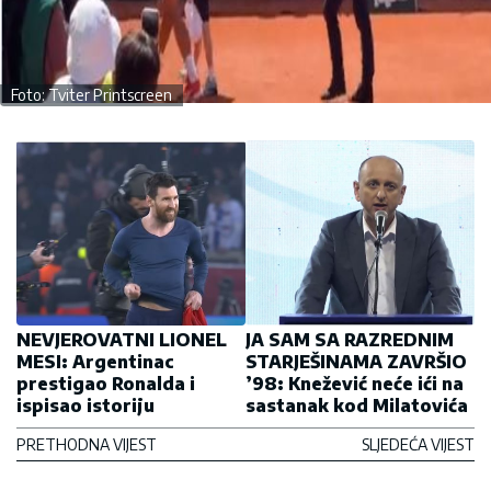
Foto: Tviter Printscreen
NEVJEROVATNI LIONEL
JA SAM SA RAZREDNIM
MESI: Argentinac
STARJEŠINAMA ZAVRŠIO
prestigao Ronalda i
’98: Knežević neće ići na
ispisao istoriju
sastanak kod Milatovića
PRETHODNA VIJEST
SLJEDEĆA VIJEST