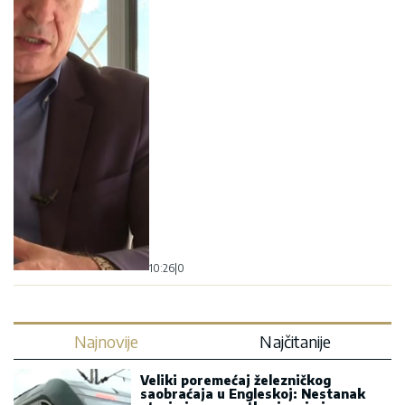
10:26
|
0
Najnovije
Najčitanije
Veliki poremećaj železničkog
saobraćaja u Engleskoj: Nestanak