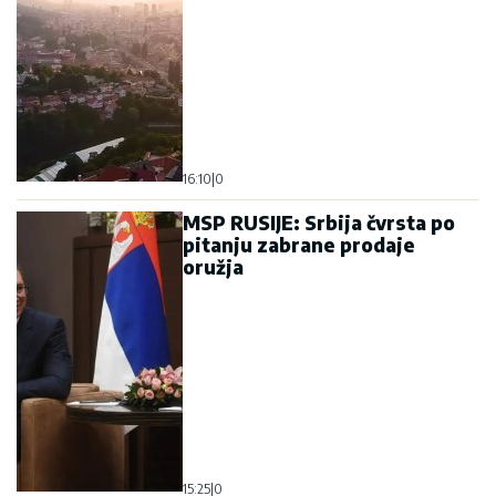
16:10
|
0
MSP RUSIJE: Srbija čvrsta po
pitanju zabrane prodaje
oružja
15:25
|
0