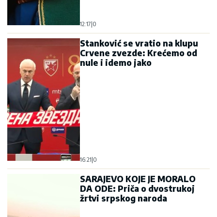
12:17
|
0
Stanković se vratio na klupu
Crvene zvezde: Krećemo od
nule i idemo jako
16:21
|
0
SARAJEVO KOJE JE MORALO
DA ODE: Priča o dvostrukoj
žrtvi srpskog naroda