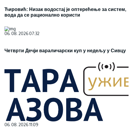
Ћировић: Низак водостај је оптерећење за систем,
вода да се рационално користи
06. 08. 2026 07:32
Четврти Дечји вараличарски куп у недељу у Сивцу
06. 08. 2026 11:09