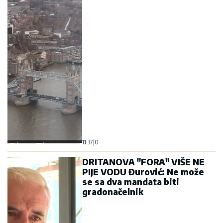
11:37
|
0
DRITANOVA "FORA" VIŠE NE
PIJE VODU Đurović: Ne može
se sa dva mandata biti
gradonačelnik