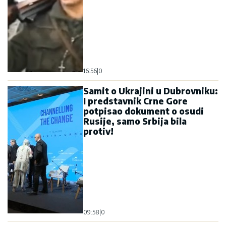
16:56
|
0
Samit o Ukrajini u Dubrovniku:
I predstavnik Crne Gore
potpisao dokument o osudi
Rusije, samo Srbija bila
protiv!
09:58
|
0