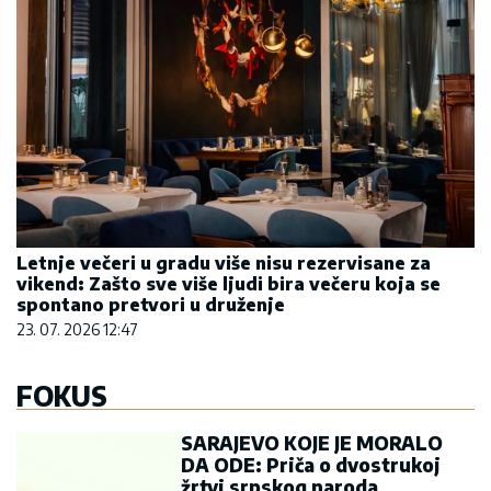
Letnje večeri u gradu više nisu rezervisane za
vikend: Zašto sve više ljudi bira večeru koja se
spontano pretvori u druženje
23. 07. 2026 12:47
FOKUS
SARAJEVO KOJE JE MORALO
DA ODE: Priča o dvostrukoj
žrtvi srpskog naroda