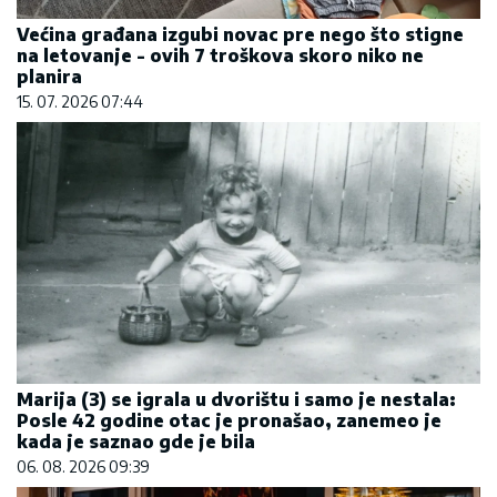
Većina građana izgubi novac pre nego što stigne
na letovanje - ovih 7 troškova skoro niko ne
planira
15. 07. 2026 07:44
Marija (3) se igrala u dvorištu i samo je nestala:
Posle 42 godine otac je pronašao, zanemeo je
kada je saznao gde je bila
06. 08. 2026 09:39