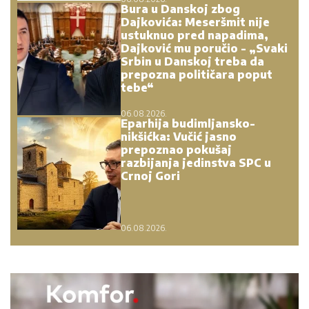
Bura u Danskoj zbog
Dajkovića: Meseršmit nije
ustuknuo pred napadima,
Dajković mu poručio - „Svaki
Srbin u Danskoj treba da
prepozna političara poput
tebe“
06.08.2026.
Eparhija budimljansko-
nikšićka: Vučić jasno
prepoznao pokušaj
razbijanja jedinstva SPC u
Crnoj Gori
06.08.2026.