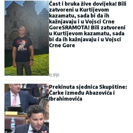
Čast i bruka žive dovijeka! Bili
zatvoreni u Kurtijevom
kazamatu, sada bi da ih
kažnjavaju i u Vojsci Crne
GoreSRAMOTA! Bili zatvoreni
u Kurtijevom kazamatu, sada
bi da ih kažnjavaju i u Vojsci
Crne Gore
12:37
|
0
Prekinuta sjednica Skupštine:
Čarke između Abazovića i
Ibrahimovića