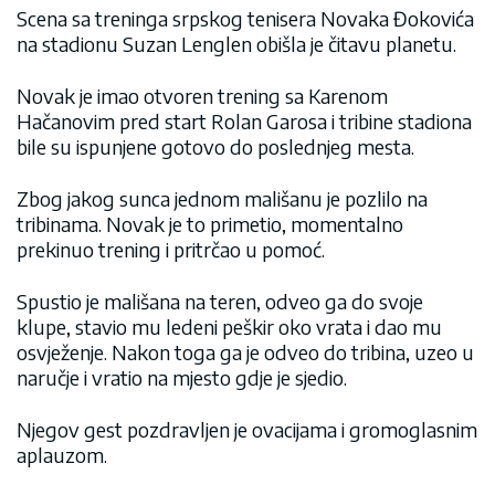
Scena sa treninga srpskog tenisera Novaka Đokovića
na stadionu Suzan Lenglen obišla je čitavu planetu.
Novak je imao otvoren trening sa Karenom
Hačanovim pred start Rolan Garosa i tribine stadiona
bile su ispunjene gotovo do poslednjeg mesta.
Zbog jakog sunca jednom mališanu je pozlilo na
tribinama. Novak je to primetio, momentalno
prekinuo trening i pritrčao u pomoć.
Spustio je mališana na teren, odveo ga do svoje
klupe, stavio mu ledeni peškir oko vrata i dao mu
osvježenje. Nakon toga ga je odveo do tribina, uzeo u
naručje i vratio na mjesto gdje je sjedio.
Njegov gest pozdravljen je ovacijama i gromoglasnim
aplauzom.