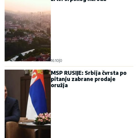
16:10
|
0
MSP RUSIJE: Srbija čvrsta po
pitanju zabrane prodaje
oružja