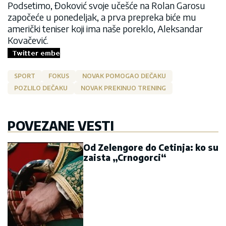
Podsetimo, Đoković svoje učešće na Rolan Garosu
započeće u ponedeljak, a prva prepreka biće mu
američki teniser koji ima naše poreklo, Aleksandar
Kovačević.
SPORT
FOKUS
NOVAK POMOGAO DEČAKU
POZLILO DEČAKU
NOVAK PREKINUO TRENING
POVEZANE VESTI
Od Zelengore do Cetinja: ko su
zaista „Crnogorci“