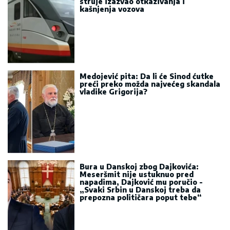
struje izazvao otkazivanja i
kašnjenja vozova
Medojević pita: Da li će Sinod ćutke
preći preko možda najvećeg skandala
vladike Grigorija?
Bura u Danskoj zbog Dajkovića:
Meseršmit nije ustuknuo pred
napadima, Dajković mu poručio -
„Svaki Srbin u Danskoj treba da
prepozna političara poput tebe“