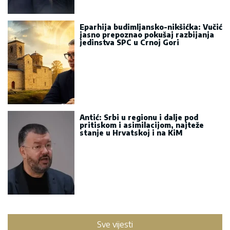
Eparhija budimljansko-nikšićka: Vučić
jasno prepoznao pokušaj razbijanja
jedinstva SPC u Crnoj Gori
Antić: Srbi u regionu i dalje pod
pritiskom i asimilacijom, najteže
stanje u Hrvatskoj i na KiM
Sve vijesti