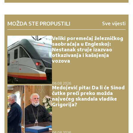
MOŽDA STE PROPUSTILI
Sve vijesti
Veliki poremećaj železničkog
saobraćaja u Engleskoj:
Nestanak struje izazvao
otkazivanja i kašnjenja
vozova
06.08.2026.
Medojević pita: Da li će Sinod
ćutke preći preko možda
najvećeg skandala vladike
Grigorija?
06.08.2026.