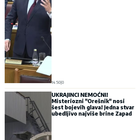
14:50
|
0
UKRAJINCI NEMOĆNI!
Misteriozni "Orešnik" nosi
šest bojevih glava! Jedna stvar
ubedljivo najviše brine Zapad