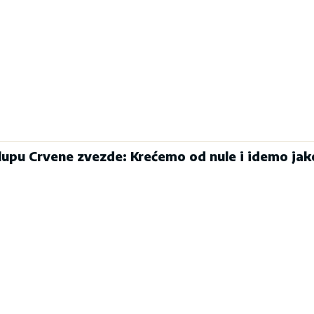
klupu Crvene zvezde: Krećemo od nule i idemo jak