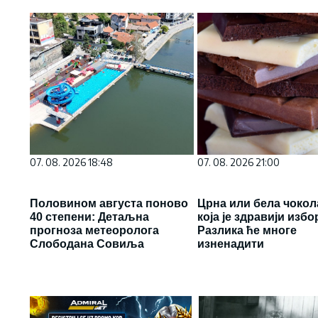
07. 08. 2026 18:48
07. 08. 2026 21:00
Половином августа поново
Црна или бела чокол
40 степени: Детаљна
која је здравији избо
прогноза метеоролога
Разлика ће многе
Слободана Совиља
изненадити