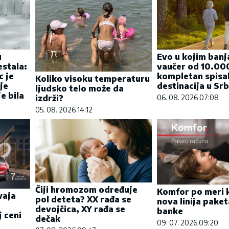
u
Evo u kojim banj
estala:
vaučer od 10.000
c je
kompletan spisa
Koliko visoku temperaturu
je
destinacija u Srbi
ljudsko telo može da
e bila
izdrži?
06. 08. 2026 07:08
05. 08. 2026 14:12
Čiji hromozom određuje
Komfor po meri k
vaja
pol deteta? XX rađa se
nova linija pake
devojčica, XY rađa se
banke
j ceni
dečak
09. 07. 2026 09:20