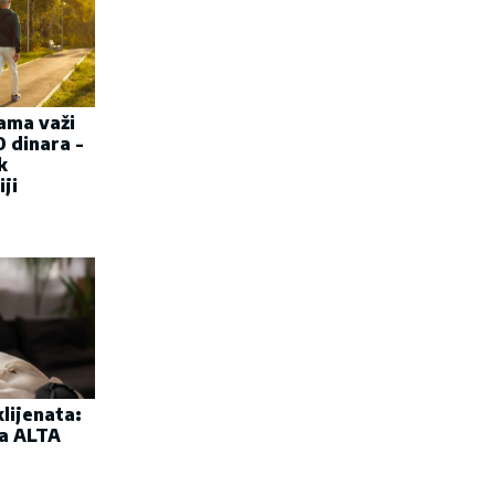
ama važi
 dinara -
k
ji
lijenata:
ta ALTA