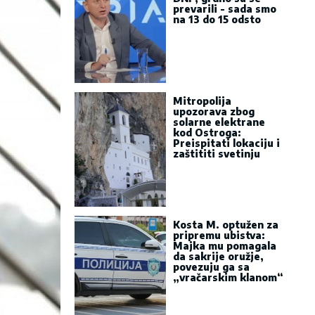
prevarili - sada smo
na 13 do 15 odsto
Mitropolija
upozorava zbog
solarne elektrane
kod Ostroga:
Preispitati lokaciju i
zaštititi svetinju
Kosta M. optužen za
pripremu ubistva:
Majka mu pomagala
da sakrije oružje,
povezuju ga sa
„vračarskim klanom“