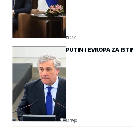
15:25
|
0
PUTIN I EVROPA ZA ISTI
14:39
|
0