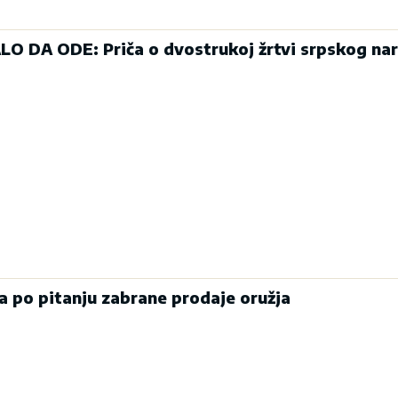
O DA ODE: Priča o dvostrukoj žrtvi srpskog na
a po pitanju zabrane prodaje oružja