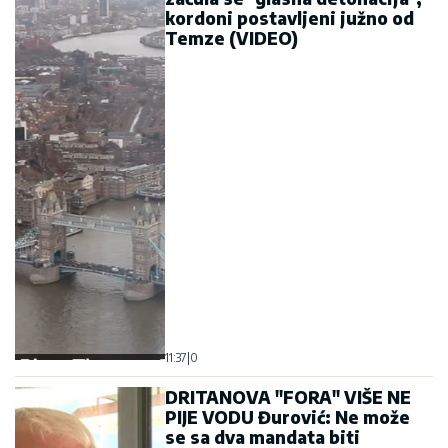
DRITANOVA "FORA" VIŠE NE
PIJE VODU Đurović: Ne može
se sa dva mandata biti
gradonačelnik
10:26
|
0