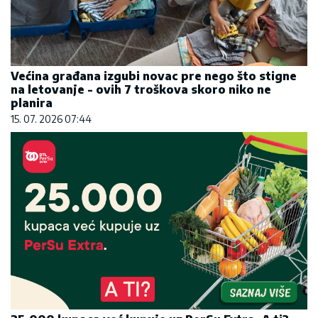
25.000 kupaca već kupuje uz PerSu Extra. A ti?
Saznaj više
03. 08. 2026 07:31
Marija (3) se igrala u dvorištu i samo je nestala:
Posle 42 godine otac je pronašao, zanemeo je
kada je saznao gde je bila
06. 08. 2026 09:39