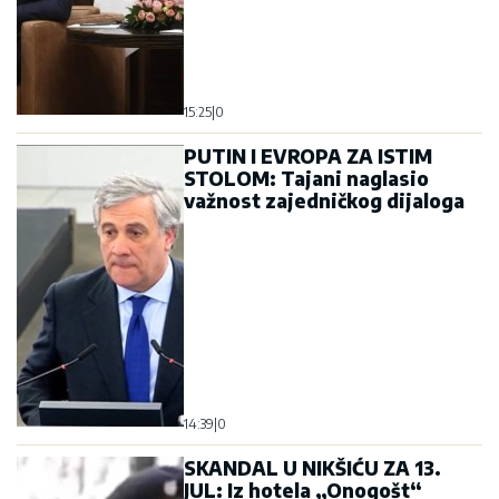
14:39
|
0
SKANDAL U NIKŠIĆU ZA 13.
JUL: Iz hotela „Onogošt“
odlijegala pjesma ustaške
dike Tompsona (VIDEO)
16:56
|
0
Samit o Ukrajini u Dubrovniku:
I predstavnik Crne Gore
potpisao dokument o osudi
Rusije, samo Srbija bila
protiv!