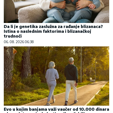
Evo u kojim banjama važi vaučer od 10.000 dinara
- kompletan spisak destinacija u Srbiji
06. 08. 2026 07:08
Сазнања „Политике”: Ко је поставио замку
Митрополиту Методију у Горњем Заостру
05. 08. 2026 15:45