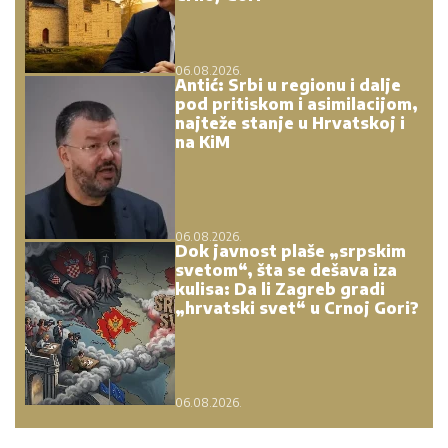
06.08.2026.
Letnje večeri u gradu više nisu rezervisane za
vikend: Zašto sve više ljudi bira večeru koja se
spontano pretvori u druženje
23. 07. 2026 12:47