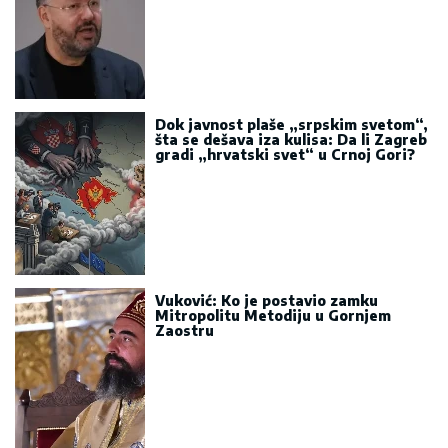
Sve vijesti
MOŽDA STE PROPUSTILI
Sve vijesti
Bura u Danskoj zbog
Dajkovića: Meseršmit nije
ustuknuo pred napadima,
Dajković mu poručio - „Svaki
Srbin u Danskoj treba da
prepozna političara poput
tebe“
06.08.2026.
Eparhija budimljansko-