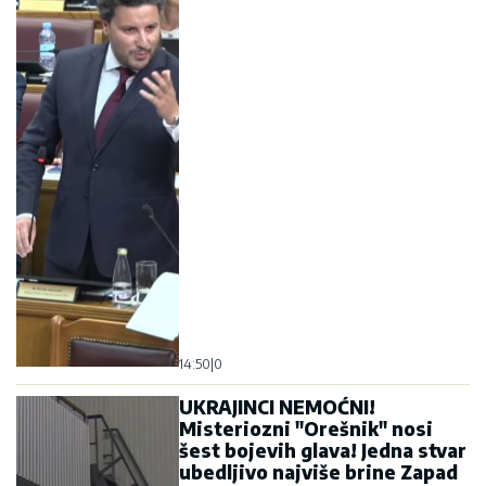
UKRAJINCI NEMOĆNI!
Misteriozni "Orešnik" nosi
šest bojevih glava! Jedna stvar
ubedljivo najviše brine Zapad
11:58
|
0