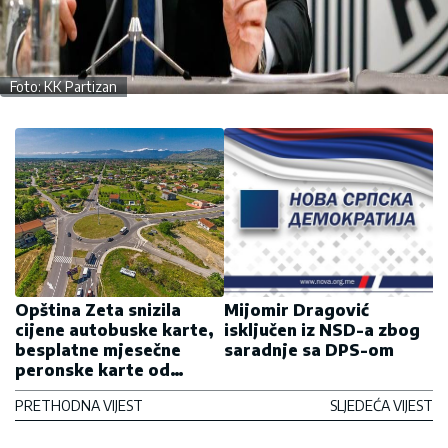
Foto: KK Partizan
Opština Zeta snizila
Mijomir Dragović
cijene autobuske karte,
isključen iz NSD-a zbog
besplatne mjesečne
saradnje sa DPS-om
peronske karte od
septembra...
PRETHODNA VIJEST
SLJEDEĆA VIJEST