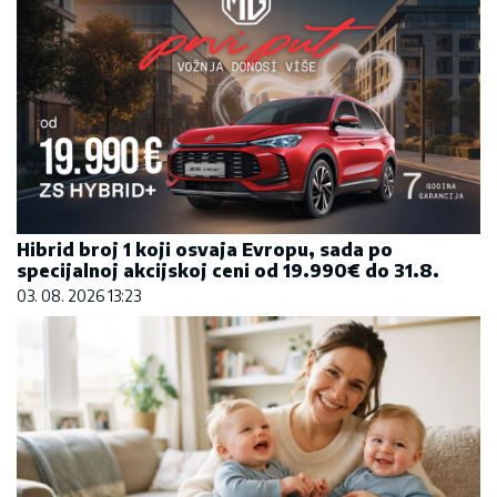
Da li je genetika zaslužna za rađanje blizanaca?
Istina o naslednim faktorima i blizanačkoj
trudnoći
06. 08. 2026 06:38