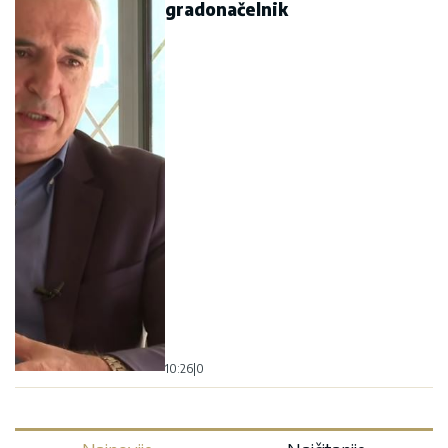
Najnovije
Najčitanije
Bura u Danskoj zbog Dajkovića:
Meseršmit nije ustuknuo pred
napadima, Dajković mu poručio -
„Svaki Srbin u Danskoj treba da
prepozna političara poput tebe“
Eparhija budimljansko-nikšićka: Vučić
jasno prepoznao pokušaj razbijanja
jedinstva SPC u Crnoj Gori