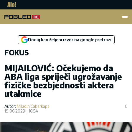
Pogled.me
Dodaj kao željeni izvor na google pretrazi
FOKUS
MIJAILOVIĆ: Očekujemo da
ABA liga spriječi ugrožavanje
fizičke bezbjednosti aktera
utakmice
Autor:
Miladin Čabarkapa
0
19.06.2023.
16:54