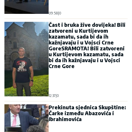
Čarke između Abazovića i
Ibrahimovića
14:50
|
0