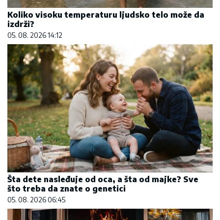
što treba da znate o genetici
05. 08. 2026 06:45
Letnje večeri u gradu više nisu rezervisane za
vikend: Zašto sve više ljudi bira večeru koja se
spontano pretvori u druženje
23. 07. 2026 12:47