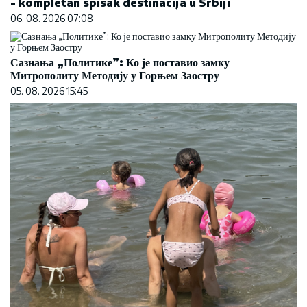
Koliko visoku temperaturu ljudsko telo može da
izdrži?
05. 08. 2026 14:12
Šta dete nasleđuje od oca, a šta od majke? Sve