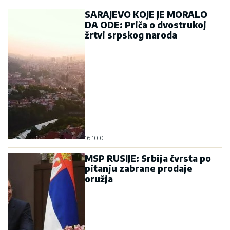
15:25
|
0
PUTIN I EVROPA ZA ISTIM
STOLOM: Tajani naglasio
važnost zajedničkog dijaloga