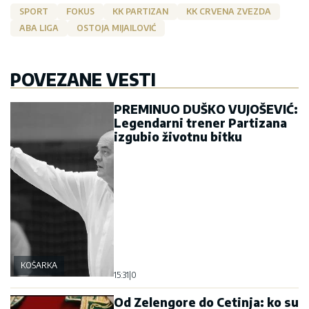
SPORT
FOKUS
KK PARTIZAN
KK CRVENA ZVEZDA
ABA LIGA
OSTOJA MIJAILOVIĆ
POVEZANE VESTI
PREMINUO DUŠKO VUJOŠEVIĆ:
Legendarni trener Partizana
izgubio životnu bitku
KOŠARKA
15:31
|
0
Od Zelengore do Cetinja: ko su