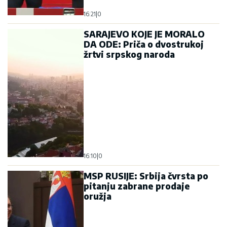
16:21
|
0
SARAJEVO KOJE JE MORALO
DA ODE: Priča o dvostrukoj
žrtvi srpskog naroda
16:10
|
0
MSP RUSIJE: Srbija čvrsta po
pitanju zabrane prodaje
oružja