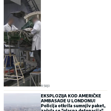
EKSPLOZIJA KOD AMERIČKE
AMBASADE U LONDONU!
Policija otkrila sumnjiv paket,
začula se "glasna detonacija",
kordoni postavljeni južno od
Temze (VIDEO)
11:37
|
0