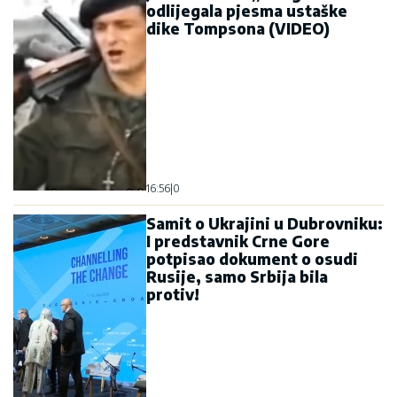
09:58
|
0
Čast i bruka žive dovijeka! Bili
zatvoreni u Kurtijevom
kazamatu, sada bi da ih
kažnjavaju i u Vojsci Crne
GoreSRAMOTA! Bili zatvoreni
u Kurtijevom kazamatu, sada
bi da ih kažnjavaju i u Vojsci
Crne Gore
12:37
|
0
Prekinuta sjednica Skupštine: