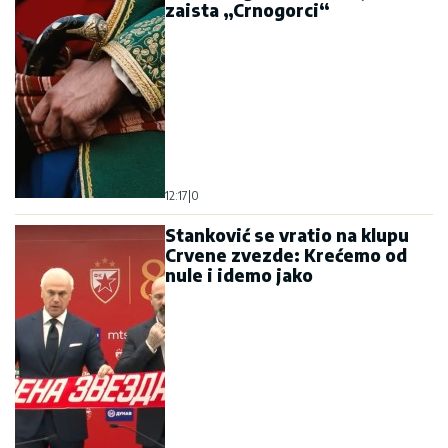
zaista „Crnogorci“
12:17
|
0
Stanković se vratio na klupu
Crvene zvezde: Krećemo od
nule i idemo jako