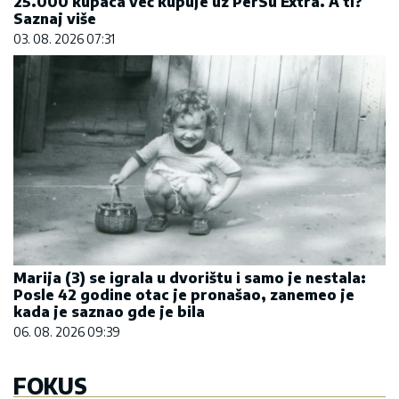
FOKUS
SARAJEVO KOJE JE MORALO
DA ODE: Priča o dvostrukoj
žrtvi srpskog naroda
16:10
|
0
MSP RUSIJE: Srbija čvrsta po
pitanju zabrane prodaje
oružja