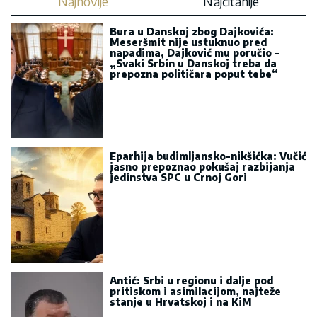
Antić: Srbi u regionu i dalje pod
pritiskom i asimilacijom, najteže
stanje u Hrvatskoj i na KiM
Dok javnost plaše „srpskim svetom“,
šta se dešava iza kulisa: Da li Zagreb
gradi „hrvatski svet“ u Crnoj Gori?
Vuković: Ko je postavio zamku
Mitropolitu Metodiju u Gornjem
Zaostru