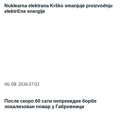
Nuklearna elektrana Krško smanjuje proizvodnju
električne energije
06. 08. 2026 07:02
После скоро 60 сати непрекидне борбе
локализован пожар у Габровници
05. 08. 2026 13:57
(ВИДЕО) Из Калне полетео хеликоптер МУП-а за
гашење пожара код Габровнице