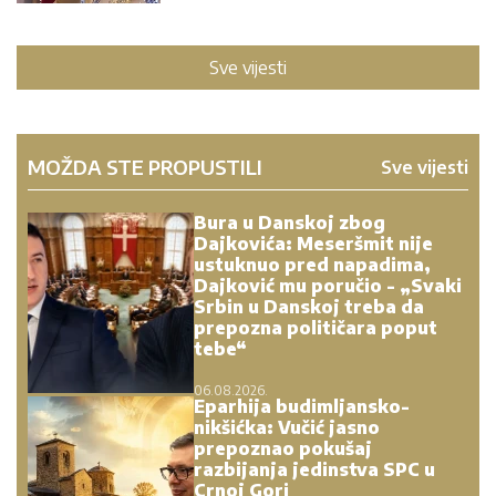
nikšićka: Vučić jasno
prepoznao pokušaj
razbijanja jedinstva SPC u
Crnoj Gori
06.08.2026.
Antić: Srbi u regionu i dalje
pod pritiskom i asimilacijom,
najteže stanje u Hrvatskoj i
na KiM
06.08.2026.
Dok javnost plaše „srpskim
svetom“, šta se dešava iza
kulisa: Da li Zagreb gradi
„hrvatski svet“ u Crnoj Gori?