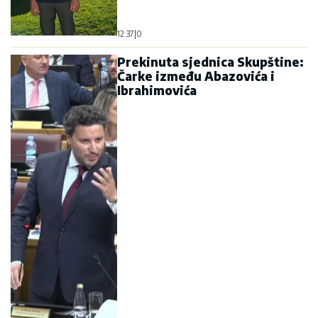
12:37
|
0
Prekinuta sjednica Skupštine:
Čarke između Abazovića i
Ibrahimovića