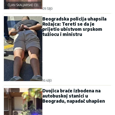
ČLAN ŠKALJARSKE ĆELIJE
09:53
|
0
Beogradska policija uhapsila
Rožajca: Tereti se da je
prijetio ubistvom srpskom
tužiocu i ministru
16:43
|
0
Dvojica braće izbodena na
autobuskoj stanici u
Beogradu, napadač uhapšen