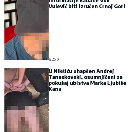
informacije kada će Vuk
Vulević biti izručen Crnoj Gori
13:25
|
0
U Nikšiću uhapšen Andrej
Tanaskovski, osumnjičeni za
pokušaj ubistva Marka Ljubiše
Kana