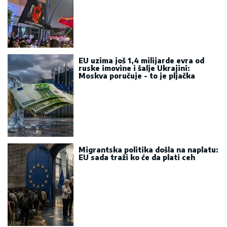
EU uzima još 1,4 milijarde evra od
ruske imovine i šalje Ukrajini:
Moskva poručuje - to je pljačka
Migrantska politika došla na naplatu:
EU sada traži ko će da plati ceh