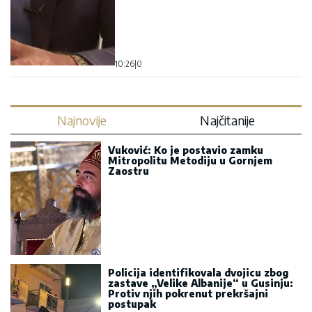
10:26
|
0
Najnovije
Najčitanije
Vuković: Ko je postavio zamku
Mitropolitu Metodiju u Gornjem
Zaostru
Policija identifikovala dvojicu zbog
zastave „Velike Albanije“ u Gusinju:
Protiv njih pokrenut prekršajni
postupak