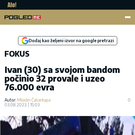
Pogled.me
Dodaj kao željeni izvor na google pretrazi
FOKUS
Ivan (30) sa svojom bandom
počinio 32 provale i uzeo
76.000 evra
Autor:
Miladin Čabarkapa
0
03.08.2023.
15:03