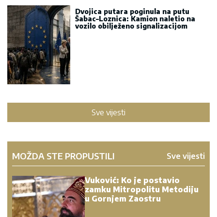
Dvojica putara poginula na putu
Šabac–Loznica: Kamion naletio na
vozilo obilježeno signalizacijom
Sve vijesti
MOŽDA STE PROPUSTILI
Sve vijesti
Vuković: Ko je postavio
zamku Mitropolitu Metodiju
u Gornjem Zaostru