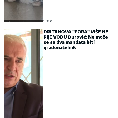
11:37
|
0
DRITANOVA "FORA" VIŠE NE
PIJE VODU Đurović: Ne može
se sa dva mandata biti
gradonačelnik