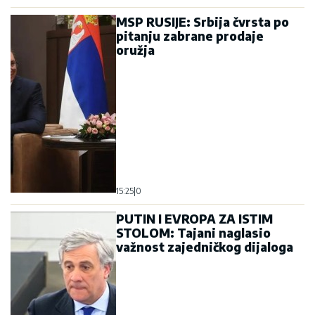
MSP RUSIJE: Srbija čvrsta po
pitanju zabrane prodaje
oružja
15:25
|
0
PUTIN I EVROPA ZA ISTIM
STOLOM: Tajani naglasio
važnost zajedničkog dijaloga