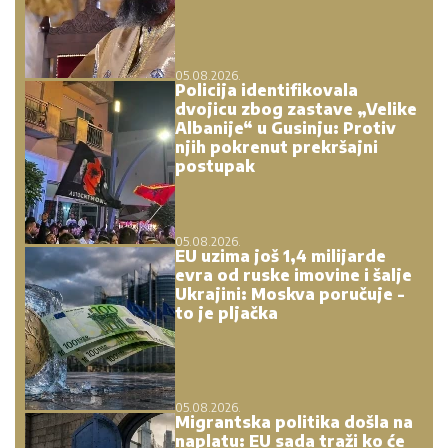
05.08.2026.
Policija identifikovala
dvojicu zbog zastave „Velike
Albanije“ u Gusinju: Protiv
njih pokrenut prekršajni
postupak
05.08.2026.
EU uzima još 1,4 milijarde
evra od ruske imovine i šalje
Ukrajini: Moskva poručuje -
to je pljačka
05.08.2026.
Migrantska politika došla na
naplatu: EU sada traži ko će