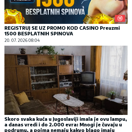
REGISTRUJ SE UZ PROMO KOD CASINO Preuzmi
1500 BESPLATNIH SPINOVA
20. 07. 2026 08:04
Skoro svaka kuća u Jugoslaviji imala je ovu lampu,
a danas vredi i do 2.000 evra: Mnogi je čuvaju u
podrumu, a pojma nemaju kakvo blago imaju