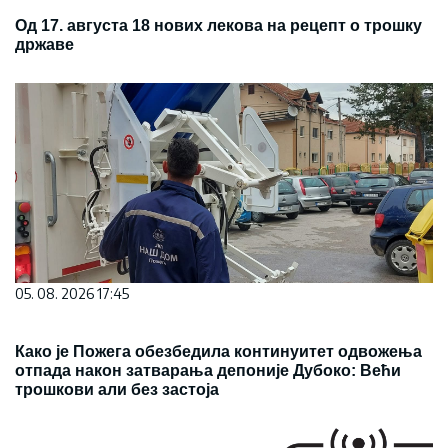
Од 17. августа 18 нових лекова на рецепт о трошку
државе
05. 08. 2026 17:45
Како је Пожега обезбедила континуитет одвожења
отпада након затварања депоније Дубоко: Већи
трошкови али без застоја