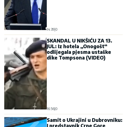
14:39
|
0
SKANDAL U NIKŠIĆU ZA 13.
JUL: Iz hotela „Onogošt“
odlijegala pjesma ustaške
dike Tompsona (VIDEO)
16:56
|
0
Samit o Ukrajini u Dubrovniku:
I predstavnik Crne Gore