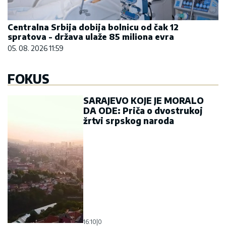
Centralna Srbija dobija bolnicu od čak 12
spratova - država ulaže 85 miliona evra
05. 08. 2026 11:59
FOKUS
SARAJEVO KOJE JE MORALO
DA ODE: Priča o dvostrukoj
žrtvi srpskog naroda
16:10
|
0