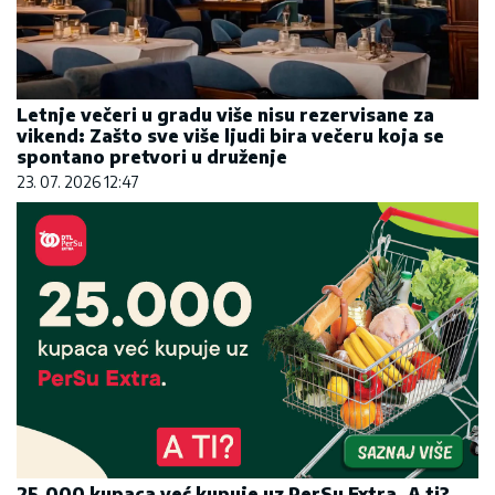
Letnje večeri u gradu više nisu rezervisane za
vikend: Zašto sve više ljudi bira večeru koja se
spontano pretvori u druženje
23. 07. 2026 12:47
25.000 kupaca već kupuje uz PerSu Extra. A ti?