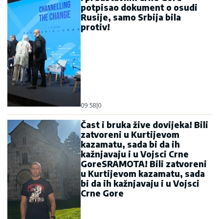
potpisao dokument o osudi
Rusije, samo Srbija bila
protiv!
09:58
|
0
Čast i bruka žive dovijeka! Bili
zatvoreni u Kurtijevom
kazamatu, sada bi da ih
kažnjavaju i u Vojsci Crne
GoreSRAMOTA! Bili zatvoreni
u Kurtijevom kazamatu, sada
bi da ih kažnjavaju i u Vojsci
Crne Gore