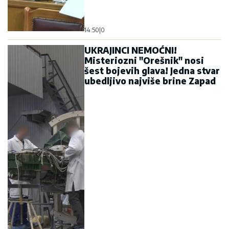
14:50
|
0
UKRAJINCI NEMOĆNI!
Misteriozni "Orešnik" nosi
šest bojevih glava! Jedna stvar
ubedljivo najviše brine Zapad