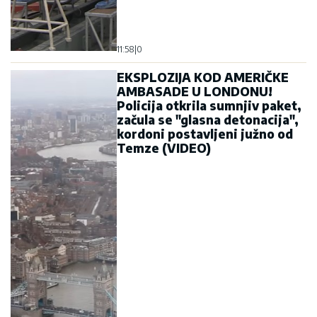
11:58
|
0
EKSPLOZIJA KOD AMERIČKE
AMBASADE U LONDONU!
Policija otkrila sumnjiv paket,
začula se "glasna detonacija",
kordoni postavljeni južno od
Temze (VIDEO)