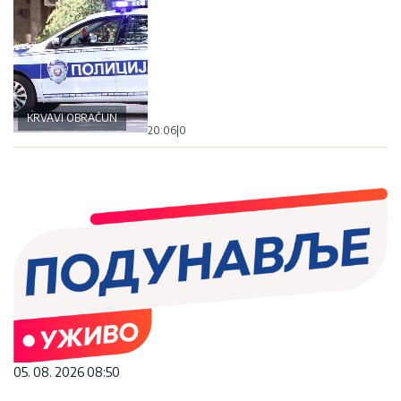
KRVAVI OBRAČUN
20:06
|
0
05. 08. 2026 08:50