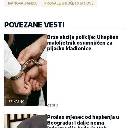
IVANOVA BANDA
PROVALE U KUĆE I STANOVE
POVEZANE VESTI
Brza akcija policije: Uhapšen
maloljetnik osumnjičen za
pljačku kladionice
EFIKASNO
09:23
|
0
Prošao mjesec od hapšenja u
Beogradu: I dalje nema