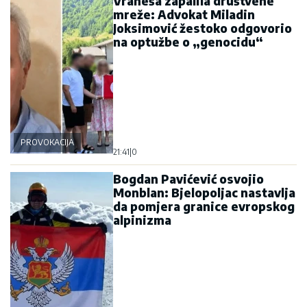
Vraneša zapalila društvene
mreže: Advokat Miladin
Joksimović žestoko odgovorio
na optužbe o „genocidu“
PROVOKACIJA
21:41
|
0
Bogdan Pavićević osvojio
Monblan: Bjelopoljac nastavlja
da pomjera granice evropskog
alpinizma