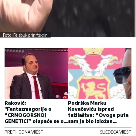
Foto: Fejsbuk prinrtskrin
Raković:
Podrška Marku
"Fantazmagorije o
Kovačeviću ispred
“CRNOGORSKOJ
tužilaštva: “Ovoga puta
GENETICI” olupaće se o
sam ja bio izložen
jedinstveno i nedeljivo
progonu, sjutra to može
PRETHODNA VIJEST
SLJEDEĆA VIJEST
srpstvo”
biti neko drugi” (FOTO)