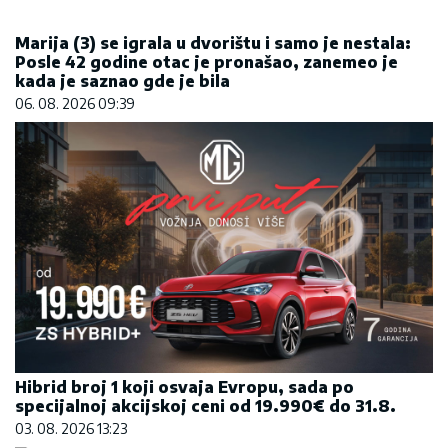
Hibrid broj 1 koji osvaja Evropu, sada po
specijalnoj akcijskoj ceni od 19.990€ do 31.8.
03. 08. 2026 13:23
Сазнања „Политике”: Ко је поставио замку
Митрополиту Методију у Горњем Заостру
05. 08. 2026 15:45
FOKUS