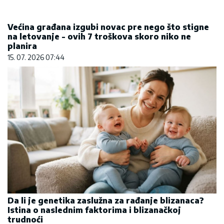
Većina građana izgubi novac pre nego što stigne
na letovanje - ovih 7 troškova skoro niko ne
planira
15. 07. 2026 07:44
Da li je genetika zaslužna za rađanje blizanaca?
Istina o naslednim faktorima i blizanačkoj
trudnoći
06. 08. 2026 06:38