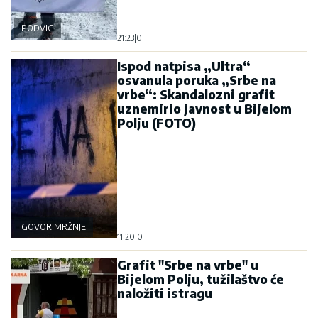
PODVIG
21:23
|
0
Ispod natpisa „Ultra“
osvanula poruka „Srbe na
vrbe“: Skandalozni grafit
uznemirio javnost u Bijelom
Polju (FOTO)
GOVOR MRŽNJE
11:20
|
0
Grafit "Srbe na vrbe" u
Bijelom Polju, tužilaštvo će
naložiti istragu