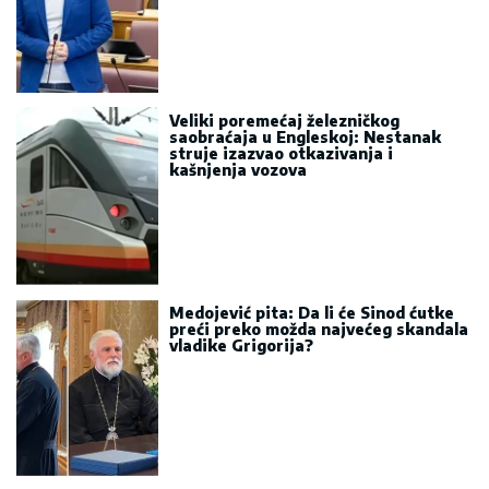
Medojević pita: Da li će Sinod ćutke
preći preko možda najvećeg skandala
vladike Grigorija?
Bura u Danskoj zbog Dajkovića:
Meseršmit nije ustuknuo pred
napadima, Dajković mu poručio -
„Svaki Srbin u Danskoj treba da
prepozna političara poput tebe“