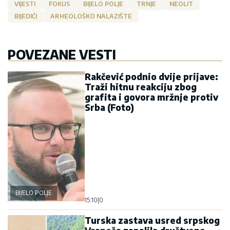
VIJESTI
FOKUS
BIJELO POLJE
TRNJE
NEOLIT
BIJEDIĆI
ARHEOLOŠKO NALAZIŠTE
POVEZANE VESTI
Rakčević podnio dvije prijave:
Traži hitnu reakciju zbog
grafita i govora mržnje protiv
Srba (Foto)
BIJELO POLJE
15:10
|
0
Turska zastava usred srpskog