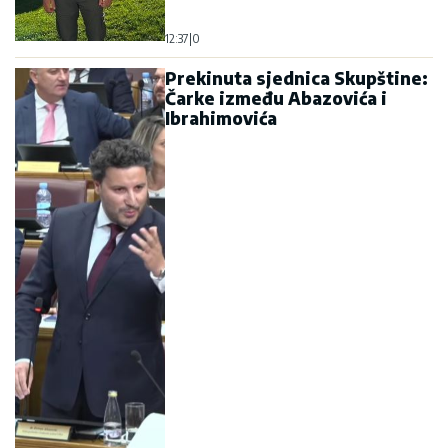
14:50
|
0
UKRAJINCI NEMOĆNI!
Misteriozni "Orešnik" nosi
šest bojevih glava! Jedna stvar
ubedljivo najviše brine Zapad