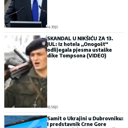
odlijegala pjesma ustaške
dike Tompsona (VIDEO)
16:56
|
0
Samit o Ukrajini u Dubrovniku:
I predstavnik Crne Gore
potpisao dokument o osudi
Rusije, samo Srbija bila
protiv!