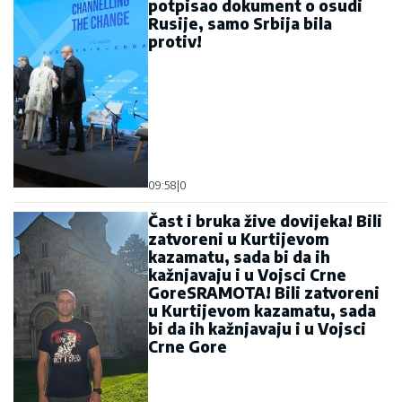
09:58
|
0
Čast i bruka žive dovijeka! Bili
zatvoreni u Kurtijevom
kazamatu, sada bi da ih
kažnjavaju i u Vojsci Crne
GoreSRAMOTA! Bili zatvoreni
u Kurtijevom kazamatu, sada
bi da ih kažnjavaju i u Vojsci
Crne Gore
12:37
|
0
Prekinuta sjednica Skupštine:
Čarke između Abazovića i
Ibrahimovića