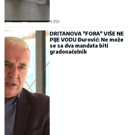
gradonačelnik
10:26
|
0