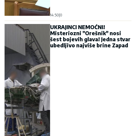
11:58
|
0
EKSPLOZIJA KOD AMERIČKE
AMBASADE U LONDONU!
Policija otkrila sumnjiv paket,