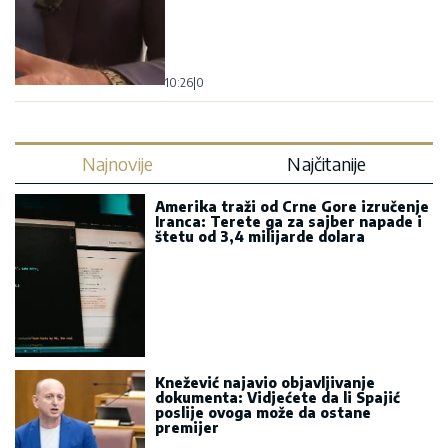
Najnovije
Najčitanije
Amerika traži od Crne Gore izručenje
Iranca: Terete ga za sajber napade i
štetu od 3,4 milijarde dolara
Knežević najavio objavljivanje
dokumenta: Vidjećete da li Spajić
poslije ovoga može da ostane
premijer
Veliki poremećaj železničkog
saobraćaja u Engleskoj: Nestanak
struje izazvao otkazivanja i
kašnjenja vozova