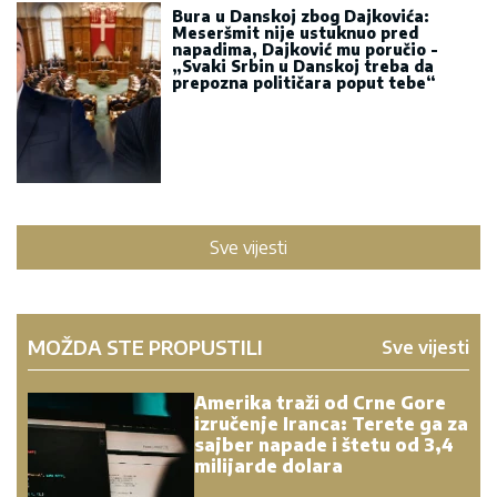
Sve vijesti
MOŽDA STE PROPUSTILI
Sve vijesti
Amerika traži od Crne Gore
izručenje Iranca: Terete ga za
sajber napade i štetu od 3,4
milijarde dolara
07.08.2026.
Knežević najavio
objavljivanje dokumenta:
Vidjećete da li Spajić poslije
ovoga može da ostane