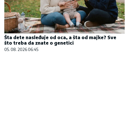
Šta dete nasleđuje od oca, a šta od majke? Sve
što treba da znate o genetici
05. 08. 2026 06:45
Marija (3) se igrala u dvorištu i samo je nestala:
Posle 42 godine otac je pronašao, zanemeo je
kada je saznao gde je bila
06. 08. 2026 09:39