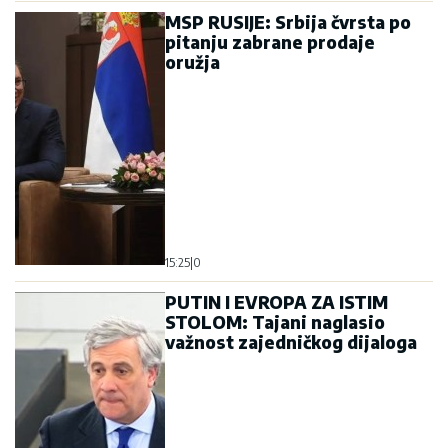
15:25
|
0
PUTIN I EVROPA ZA ISTIM
STOLOM: Tajani naglasio
važnost zajedničkog dijaloga
14:39
|
0
SKANDAL U NIKŠIĆU ZA 13.
JUL: Iz hotela „Onogošt“