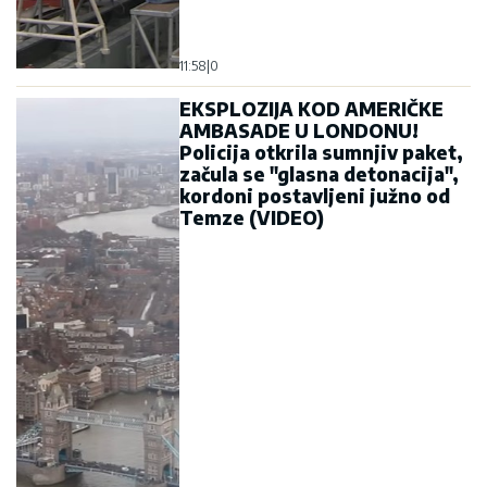
začula se "glasna detonacija",
kordoni postavljeni južno od
Temze (VIDEO)
11:37
|
0
DRITANOVA "FORA" VIŠE NE
PIJE VODU Đurović: Ne može
se sa dva mandata biti