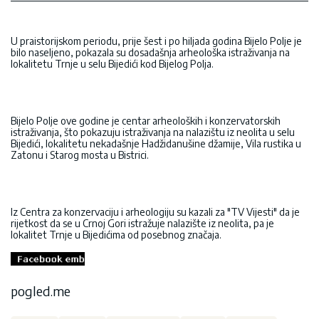
U praistorijskom periodu, prije šest i po hiljada godina Bijelo Polje je
bilo naseljeno, pokazala su dosadašnja arheološka istraživanja na
lokalitetu Trnje u selu Bijedići kod Bijelog Polja.
Bijelo Polje ove godine je centar arheoloških i konzervatorskih
istraživanja, što pokazuju istraživanja na nalazištu iz neolita u selu
Bijedići, lokalitetu nekadašnje Hadžidanušine džamije, Vila rustika u
Zatonu i Starog mosta u Bistrici.
Iz Centra za konzervaciju i arheologiju su kazali za "TV Vijesti" da je
rijetkost da se u Crnoj Gori istražuje nalazište iz neolita, pa je
lokalitet Trnje u Bijedićima od posebnog značaja.
pogled.me