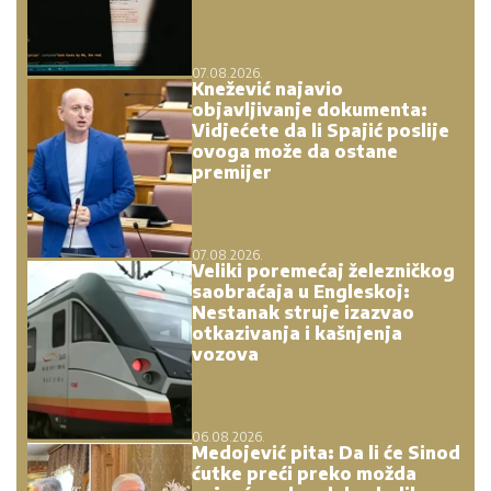
premijer
07.08.2026.
Veliki poremećaj železničkog
saobraćaja u Engleskoj:
Nestanak struje izazvao
otkazivanja i kašnjenja
vozova
06.08.2026.
Medojević pita: Da li će Sinod
ćutke preći preko možda
najvećeg skandala vladike
Grigorija?
06.08.2026.