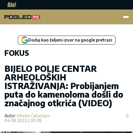
Pogled.me
Dodaj kao željeni izvor na google pretrazi
FOKUS
BIJELO POLJE CENTAR
ARHEOLOŠKIH
ISTRAŽIVANJA: Probijanjem
puta do kamenoloma došli do
značajnog otkrića (VIDEO)
Autor:
Miladin Čabarkapa
0
04.08.2023.
09:28