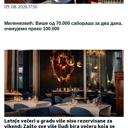
09. 08. 2026 17:50
Миленковић: Више од 70.000 сабораша за два дана,
очекујемо преко 100.000
Letnje večeri u gradu više nisu rezervisane za
vikend: Zašto sve više ljudi bira večeru koja se