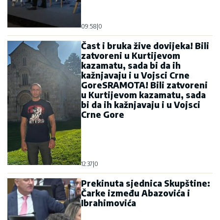
09:58
|
0
Čast i bruka žive dovijeka! Bili
zatvoreni u Kurtijevom
kazamatu, sada bi da ih
kažnjavaju i u Vojsci Crne
GoreSRAMOTA! Bili zatvoreni
u Kurtijevom kazamatu, sada
bi da ih kažnjavaju i u Vojsci
Crne Gore
12:37
|
0
Prekinuta sjednica Skupštine:
Čarke između Abazovića i
Ibrahimovića