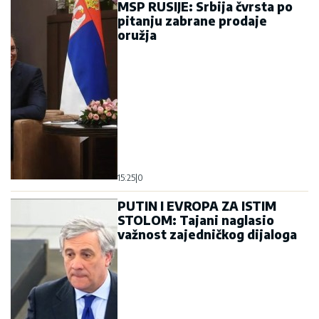
MSP RUSIJE: Srbija čvrsta po
pitanju zabrane prodaje
oružja
15:25
|
0
PUTIN I EVROPA ZA ISTIM
STOLOM: Tajani naglasio
važnost zajedničkog dijaloga