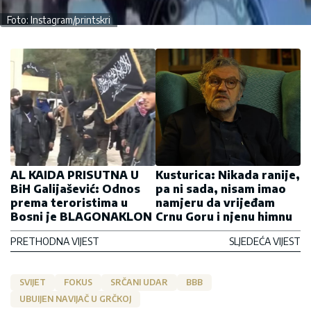
Foto: Instagram/printskri
AL KAIDA PRISUTNA U
Kusturica: Nikada ranije,
BiH Galijašević: Odnos
pa ni sada, nisam imao
prema teroristima u
namjeru da vrijeđam
Bosni je BLAGONAKLON
Crnu Goru i njenu himnu
PRETHODNA VIJEST
SLJEDEĆA VIJEST
SVIJET
FOKUS
SRČANI UDAR
BBB
UBUIJEN NAVIJAČ U GRČKOJ