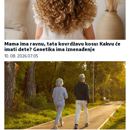
Mama ima ravnu, tata kovrdžavu kosu: Kakvu će
imati dete? Genetika ima iznenađenje
10. 08. 2026 07:05