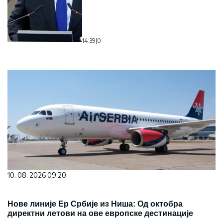
14:39
|
0
10. 08. 2026 09:20
Нове линије Ер Србије из Ниша: Од октобра
директни летови на ове европске дестинације