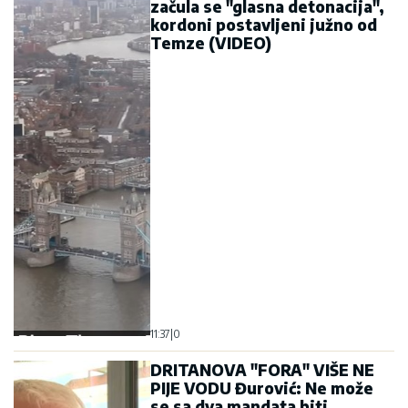
začula se "glasna detonacija",
kordoni postavljeni južno od
Temze (VIDEO)
11:37
|
0
DRITANOVA "FORA" VIŠE NE
PIJE VODU Đurović: Ne može
se sa dva mandata biti