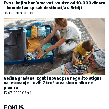
Evo u kojim banjama važi vaučer od 10.000 dinara
- kompletan spisak destinacija u Srbiji
06. 08. 2026 07:08
Većina građana izgubi novac pre nego što stigne
na letovanje - ovih 7 troškova skoro niko ne
planira
15. 07. 2026 07:44
FOKUS