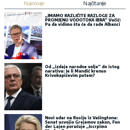
Najnovije
Najčitanije
„IMAMO RAZLIČITE RAZLOGE ZA
PROMJENU VODOTOKA IBRA“ Vučić:
Pa da vidimo šta će da rade Albanci
Od „izdaje narodne volje“ do istog
narativa: Je li Mandić krenuo
Krivokapićevim putem?
Novi udar na Rusiju iz Vašingtona:
Senat usvojio Grejemov zakon, Fon
der Lajen poručuje „Iscrpimo