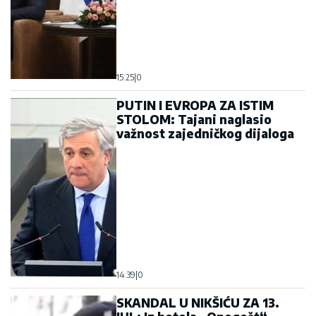
15:25
|
0
PUTIN I EVROPA ZA ISTIM
STOLOM: Tajani naglasio
važnost zajedničkog dijaloga
14:39
|
0
SKANDAL U NIKŠIĆU ZA 13.