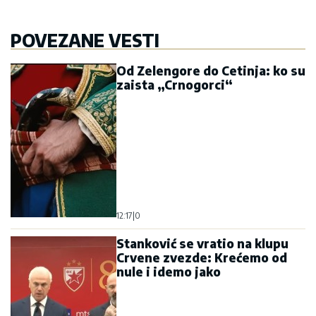
POVEZANE VESTI
Od Zelengore do Cetinja: ko su
zaista „Crnogorci“
12:17
|
0
Stanković se vratio na klupu
Crvene zvezde: Krećemo od
nule i idemo jako