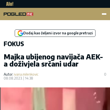
Pogled.me
Dodaj kao željeni izvor na google pretrazi
FOKUS
Majka ubijenog navijača AEK-
a doživjela srčani udar
Autor:
ivana.milenkovic
0
08.08.2023.
14:38