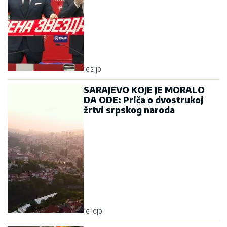
16:21
|
0
SARAJEVO KOJE JE MORALO
DA ODE: Priča o dvostrukoj
žrtvi srpskog naroda
16:10
|
0