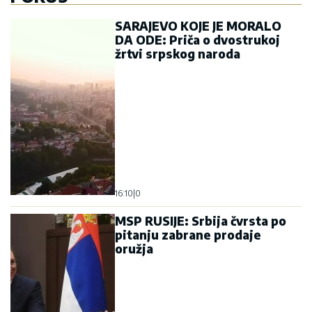
SARAJEVO KOJE JE MORALO
DA ODE: Priča o dvostrukoj
žrtvi srpskog naroda
16:10
|
0
MSP RUSIJE: Srbija čvrsta po
pitanju zabrane prodaje
oružja