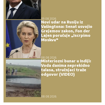
09.08.2026.
Novi udar na Rusiju iz
Vašingtona: Senat usvojio
Grejemov zakon, Fon der
Lajen poručuje „Iscrpimo
Moskvu“
08.08.2026.
Misteriozni bunar u Indiji:
Voda danima neprekidno
talasa, stručnjaci traže
odgovor (VIDEO)
08.08.2026.