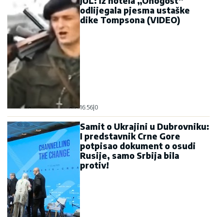
JUL: Iz hotela „Onogošt“
odlijegala pjesma ustaške
dike Tompsona (VIDEO)
16:56
|
0
Samit o Ukrajini u Dubrovniku:
I predstavnik Crne Gore
potpisao dokument o osudi
Rusije, samo Srbija bila
protiv!