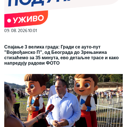
09. 08. 2026 10:01
Спајање 3 велика града: Гради се ауто-пут
"Војвођанско П", од Београда до Зрењанина
стизаћемо за 35 минута, ево детаљне трасе и како
напредују радови ФОТО