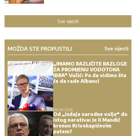
Sve vijesti
MOŽDA STE PROPUSTILI
Sve vijesti
„IMAMO RAZLIČITE RAZLOGE
ZA PROMJENU VODOTOKA
IBRA“ Vučić: Pa da vidimo šta
će da rade Albanci
09.08.2026.
Od „izdaje narodne volje“ do
istog narativa: Je li Mandić
krenuo Krivokapićevim
putem?