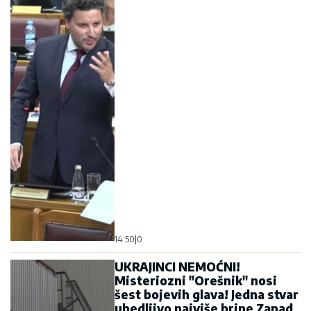
14:50
|
0
UKRAJINCI NEMOĆNI!
Misteriozni "Orešnik" nosi
šest bojevih glava! Jedna stvar
ubedljivo najviše brine Zapad