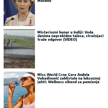
Moskvu“
Misteriozni bunar u Indiji: Voda
danima neprekidno talasa, stručnjaci
traže odgovor (VIDEO)
Miss World Crne Gore Anđela
Vukadinović zablistala na luksuznoj
jahti: Wellness vikend za pamćenje