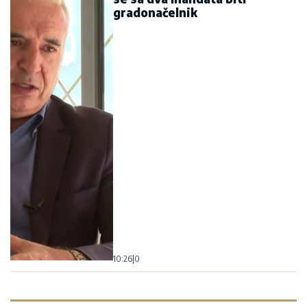
gradonačelnik
10:26
|
0