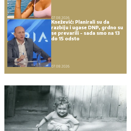
07.08.2026.
Knežević: Planirali su da
razbiju i ugase DNP, grdno su
se prevarili - sada smo na 13
do 15 odsto
07.08.2026.