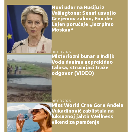
Novi udar na Rusiju iz
Vašingtona: Senat usvojio
Grejemov zakon, Fon der
Lajen poručuje „Iscrpimo
Moskvu“
08.08.2026.
Misteriozni bunar u Indiji:
Voda danima neprekidno
talasa, stručnjaci traže
odgovor (VIDEO)
08.08.2026.
Miss World Crne Gore Anđela
Vukadinović zablistala na
luksuznoj jahti: Wellness
vikend za pamćenje