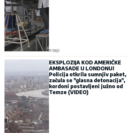
11:58
|
0
EKSPLOZIJA KOD AMERIČKE
AMBASADE U LONDONU!
Policija otkrila sumnjiv paket,
začula se "glasna detonacija",
kordoni postavljeni južno od
Temze (VIDEO)