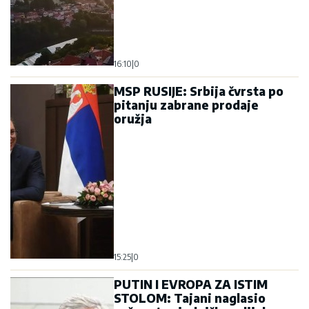
16:10
|
0
MSP RUSIJE: Srbija čvrsta po
pitanju zabrane prodaje
oružja
15:25
|
0
PUTIN I EVROPA ZA ISTIM
STOLOM: Tajani naglasio