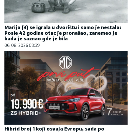
Marija (3) se igrala u dvorištu i samo je nestala:
Posle 42 godine otac je pronašao, zanemeo je
kada je saznao gde je bila
06. 08. 2026 09:39
Hibrid broj 1 koji osvaja Evropu, sada po