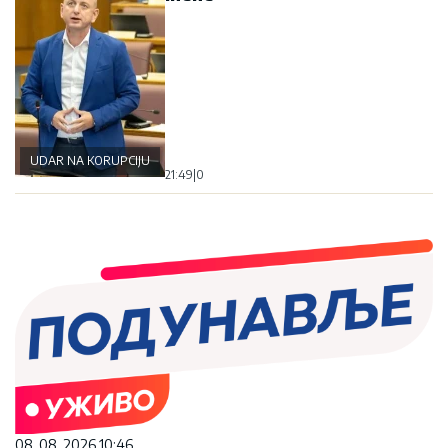
UDAR NA KORUPCIJU
21:49
|
0
08. 08. 2026 10:46