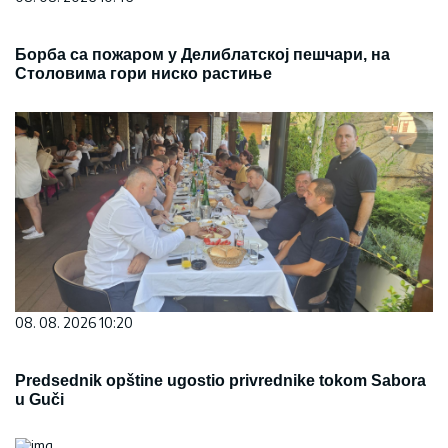
Борба са пожаром у Делиблатској пешчари, на
Столовима гори ниско растиње
08. 08. 2026 10:20
Predsednik opštine ugostio privrednike tokom Sabora
u Guči