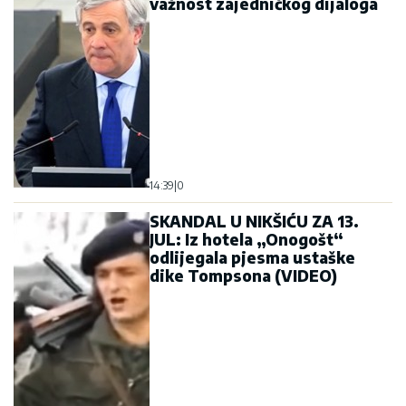
važnost zajedničkog dijaloga
14:39
|
0
SKANDAL U NIKŠIĆU ZA 13.
JUL: Iz hotela „Onogošt“
odlijegala pjesma ustaške
dike Tompsona (VIDEO)