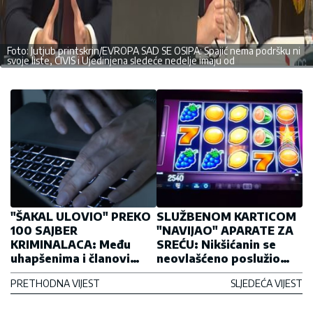
Foto: Jutjub printskrin/EVROPA SAD SE OSIPA: Spajić nema podršku ni
svoje liste, CIVIS i Ujedinjena sledeće nedelje imaju od
"ŠAKAL ULOVIO" PREKO
SLUŽBENOM KARTICOM
100 SAJBER
"NAVIJAO" APARATE ZA
KRIMINALACA: Među
SREĆU: Nikšićanin se
uhapšenima i članovi
neovlašćeno poslužio
"Crne sekire"
novcem u iznosu 19.000
PRETHODNA VIJEST
SLJEDEĆA VIJEST
EVRA