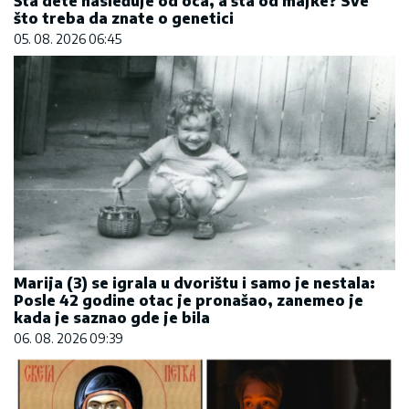
Šta dete nasleđuje od oca, a šta od majke? Sve
što treba da znate o genetici
05. 08. 2026 06:45
Marija (3) se igrala u dvorištu i samo je nestala:
Posle 42 godine otac je pronašao, zanemeo je
kada je saznao gde je bila
06. 08. 2026 09:39