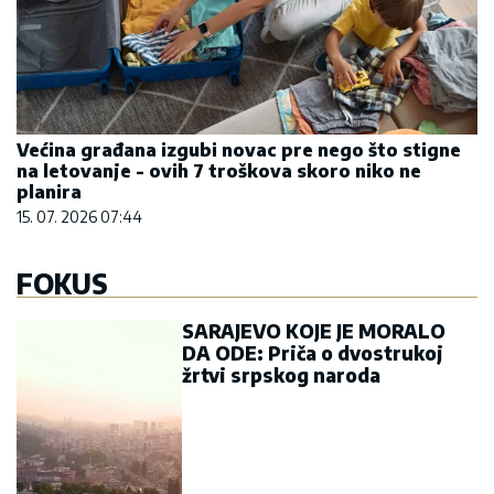
Većina građana izgubi novac pre nego što stigne
na letovanje - ovih 7 troškova skoro niko ne
planira
15. 07. 2026 07:44
FOKUS
SARAJEVO KOJE JE MORALO
DA ODE: Priča o dvostrukoj
žrtvi srpskog naroda