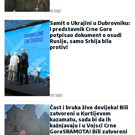
16:56
|
0
Samit o Ukrajini u Dubrovniku:
I predstavnik Crne Gore
potpisao dokument o osudi
Rusije, samo Srbija bila
protiv!
09:58
|
0
Čast i bruka žive dovijeka! Bili
zatvoreni u Kurtijevom
kazamatu, sada bi da ih
kažnjavaju i u Vojsci Crne
GoreSRAMOTA! Bili zatvoreni