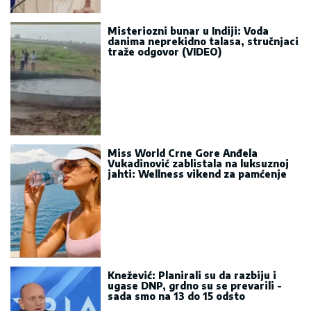
Misteriozni bunar u Indiji: Voda
danima neprekidno talasa, stručnjaci
traže odgovor (VIDEO)
Miss World Crne Gore Anđela
Vukadinović zablistala na luksuznoj
jahti: Wellness vikend za pamćenje
Knežević: Planirali su da razbiju i
ugase DNP, grdno su se prevarili -
sada smo na 13 do 15 odsto