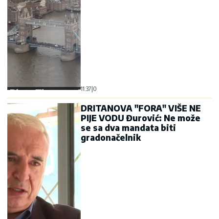
11:37
|
0
DRITANOVA "FORA" VIŠE NE
PIJE VODU Đurović: Ne može
se sa dva mandata biti
gradonačelnik