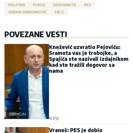
POLITIKA
FOKUS
DEMOKRATE
PES
SRĐAN VUKADINOVIĆ
ZBCG
POVEZANE VESTI
Knežević uzvratio Pejoviću:
Sramota vas je trobojke, a
Spajića ste nazivali izdajnikom
kad ste tražili dogovor sa
nama
OBRAČUN
13:37
|
0
Vraneš: PES je dobio