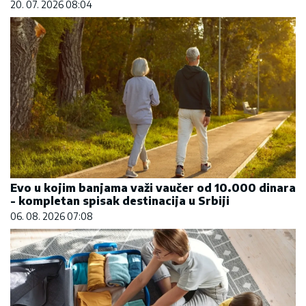
20. 07. 2026 08:04
Evo u kojim banjama važi vaučer od 10.000 dinara
- kompletan spisak destinacija u Srbiji
06. 08. 2026 07:08