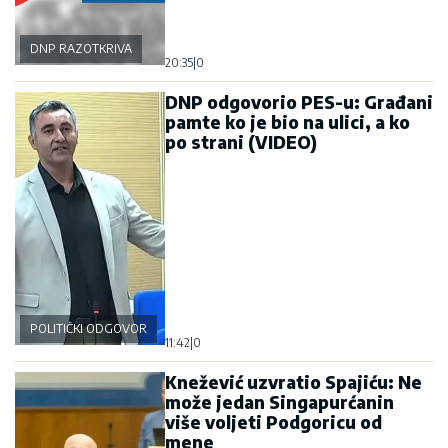
DNP RAZOTKRIVA
20:35
|
0
DNP odgovorio PES-u: Građani
pamte ko je bio na ulici, a ko
po strani (VIDEO)
POLITIČKI ODGOVOR
11:42
|
0
Knežević uzvratio Spajiću: Ne
može jedan Singapurćanin
više voljeti Podgoricu od
mene