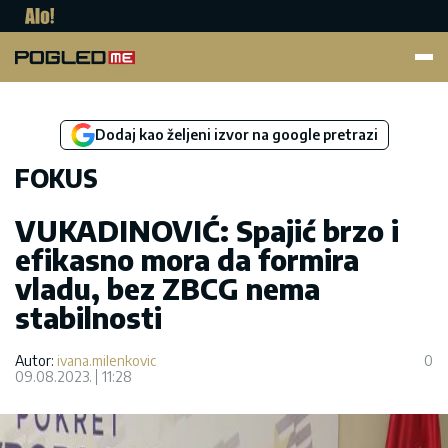
Pogled.me
Dodaj kao željeni izvor na google pretrazi
FOKUS
VUKADINOVIĆ: Spajić brzo i
efikasno mora da formira
vladu, bez ZBCG nema
stabilnosti
Autor:
ivana.milenkovic
0
09.08.2023.
11:28