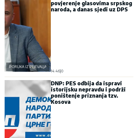
povjerenje glasovima srpskog
naroda, a danas sjedi uz DPS
PORUKA IZ PLJEVALJA
14:46
|
0
DNP: PES odbija da ispravi
istorijsku nepravdu i podrži
poništenje priznanja tzv.
Kosova