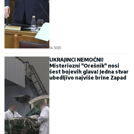
14:50
|
0
UKRAJINCI NEMOĆNI!
Misteriozni "Orešnik" nosi
šest bojevih glava! Jedna stvar
ubedljivo najviše brine Zapad