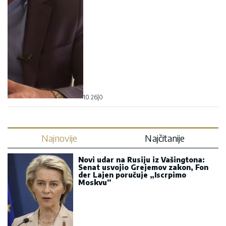
10:26
|
0
Najnovije
Najčitanije
Novi udar na Rusiju iz Vašingtona:
Senat usvojio Grejemov zakon, Fon
der Lajen poručuje „Iscrpimo
Moskvu“