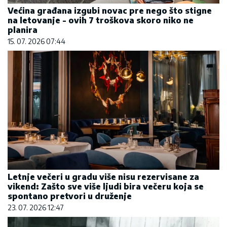
Većina građana izgubi novac pre nego što stigne
na letovanje - ovih 7 troškova skoro niko ne
planira
15. 07. 2026 07:44
Letnje večeri u gradu više nisu rezervisane za
vikend: Zašto sve više ljudi bira večeru koja se
spontano pretvori u druženje
23. 07. 2026 12:47