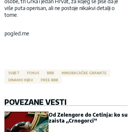
osobe, tri Grka i jedan Hrvat, za kojeg se piše da je
više puta operisan, ali ne postoje nikakvi detalji o
tome.
pogled.me
SVIJET
FOKUS
BBB
MINOBACAČKE GRANATE
DINAMO KIJEV
FREE BBB
POVEZANE VESTI
Od Zelengore do Cetinja: ko su
zaista „Crnogorci“