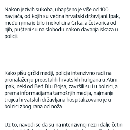
Nakon jezivih sukoba, uhapšeno je više od 100
navijača, od kojih su većina hrvatski državljani. Ipak,
među njima je bilo i nekolicina Grka, a četvorica od
njih, pušteni su na slobodu nakon davanja iskaza u
policiji.
Kako pišu grčki mediji, policija intenzivno radi na
pronalaženju preostalih hrvatskih huligana u Atini.
Ipak, neki od Bed Blu Bojsa, završili su i u bolnici, a
prema informacijama tamošnjih medija, najmanje
trojica hrvatskih državljana hospitalizovano je u
bolnici zbog rana od noža.
Uz to, navodi se da su na intenzivnoj nezi i dalje četiri