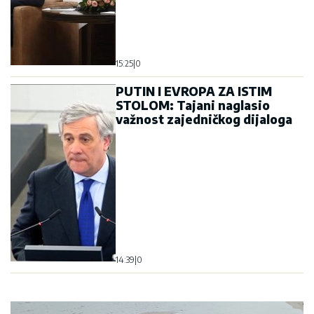
15:25
|
0
PUTIN I EVROPA ZA ISTIM
STOLOM: Tajani naglasio
važnost zajedničkog dijaloga
14:39
|
0