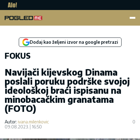
Pogled.me
Dodaj kao željeni izvor na google pretrazi
FOKUS
Navijači kijevskog Dinama
poslali poruku podrške svojoj
ideološkoj braći ispisanu na
minobacačkim granatama
(FOTO)
Autor:
ivana.milenkovic
0
09.08.2023.
16:50