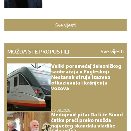
Sve vijesti
MOŽDA STE PROPUSTILI
Sve vijesti
Veliki poremećaj železničkog
saobraćaja u Engleskoj:
Nestanak struje izazvao
otkazivanja i kašnjenja
vozova
06.08.2026.
Medojević pita: Da li će Sinod
ćutke preći preko možda
najvećeg skandala vladike