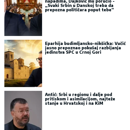
napadima, Dajković mu poručio -
„Svaki Srbin u Danskoj treba da
prepozna političara poput tebe“
Eparhija budimljansko-nikšićka: Vučić
jasno prepoznao pokušaj razbijanja
jedinstva SPC u Crnoj Gori
Antić: Srbi u regionu i dalje pod
pritiskom i asimilacijom, najteže
stanje u Hrvatskoj i na KiM