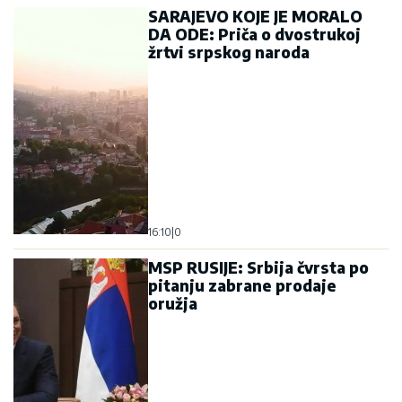
SARAJEVO KOJE JE MORALO
DA ODE: Priča o dvostrukoj
žrtvi srpskog naroda
16:10
|
0
MSP RUSIJE: Srbija čvrsta po
pitanju zabrane prodaje
oružja