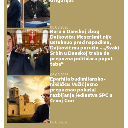
Grigorija?
06.08.2026.
Bura u Danskoj zbog
Dajkovića: Meseršmit nije
ustuknuo pred napadima,
Dajković mu poručio - „Svaki
Srbin u Danskoj treba da
prepozna političara poput
tebe“
06.08.2026.
Eparhija budimljansko-
nikšićka: Vučić jasno
prepoznao pokušaj
razbijanja jedinstva SPC u
Crnoj Gori
06.08.2026.