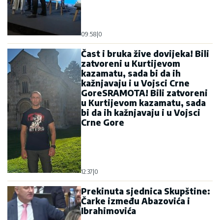
09:58
|
0
Čast i bruka žive dovijeka! Bili
zatvoreni u Kurtijevom
kazamatu, sada bi da ih
kažnjavaju i u Vojsci Crne
GoreSRAMOTA! Bili zatvoreni
u Kurtijevom kazamatu, sada
bi da ih kažnjavaju i u Vojsci
Crne Gore
12:37
|
0
Prekinuta sjednica Skupštine:
Čarke između Abazovića i
Ibrahimovića