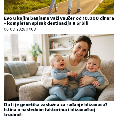
Evo u kojim banjama važi vaučer od 10.000 dinara
- kompletan spisak destinacija u Srbiji
06. 08. 2026 07:08
Da li je genetika zaslužna za rađanje blizanaca?
Istina o naslednim faktorima i blizanačkoj
trudnoći