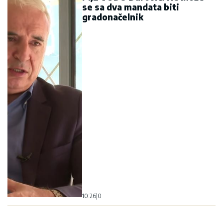
se sa dva mandata biti
gradonačelnik
10:26
|
0