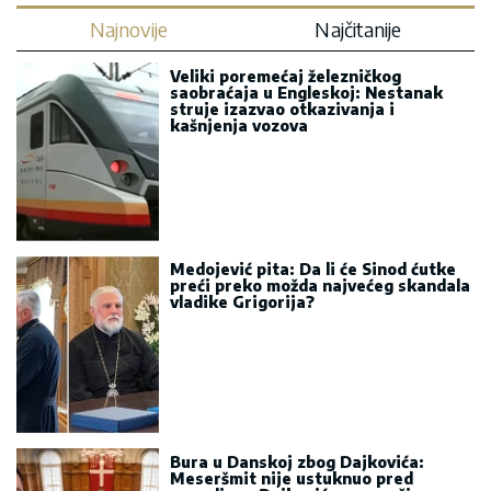
Najnovije
Najčitanije
Veliki poremećaj železničkog
saobraćaja u Engleskoj: Nestanak
struje izazvao otkazivanja i
kašnjenja vozova
Medojević pita: Da li će Sinod ćutke
preći preko možda najvećeg skandala
vladike Grigorija?
Bura u Danskoj zbog Dajkovića:
Meseršmit nije ustuknuo pred