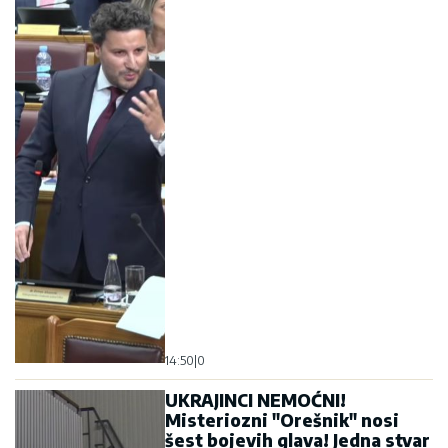
14:50
|
0
UKRAJINCI NEMOĆNI!
Misteriozni "Orešnik" nosi
šest bojevih glava! Jedna stvar