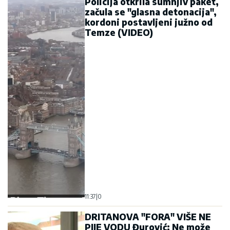
Policija otkrila sumnjiv paket,
začula se "glasna detonacija",
kordoni postavljeni južno od
Temze (VIDEO)
11:37
|
0
DRITANOVA "FORA" VIŠE NE
PIJE VODU Đurović: Ne može