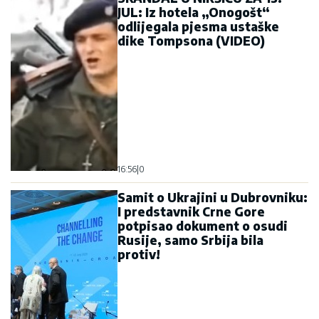
JUL: Iz hotela „Onogošt“
odlijegala pjesma ustaške
dike Tompsona (VIDEO)
16:56
|
0
Samit o Ukrajini u Dubrovniku:
I predstavnik Crne Gore
potpisao dokument o osudi
Rusije, samo Srbija bila
protiv!