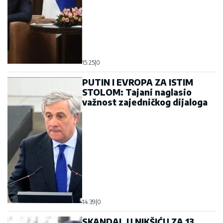
15:25
|
0
PUTIN I EVROPA ZA ISTIM
STOLOM: Tajani naglasio
važnost zajedničkog dijaloga
14:39
|
0
SKANDAL U NIKŠIĆU ZA 13.