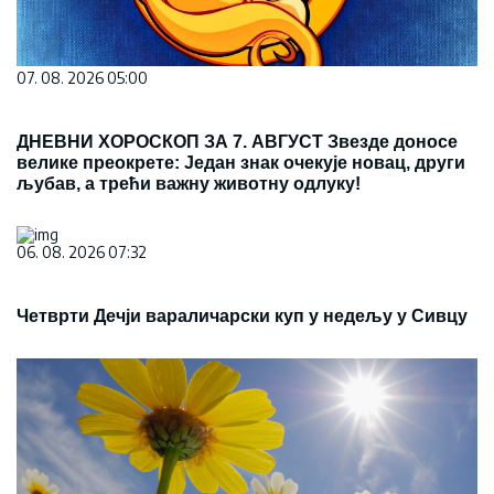
07. 08. 2026 05:00
ДНЕВНИ ХОРОСКОП ЗА 7. АВГУСТ Звезде доносе
велике преокрете: Један знак очекује новац, други
љубав, а трећи важну животну одлуку!
06. 08. 2026 07:32
Четврти Дечји вараличарски куп у недељу у Сивцу