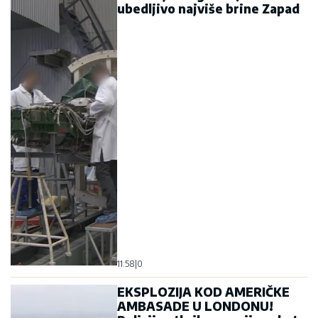
ubedljivo najviše brine Zapad
11:58
|
0
EKSPLOZIJA KOD AMERIČKE
AMBASADE U LONDONU!