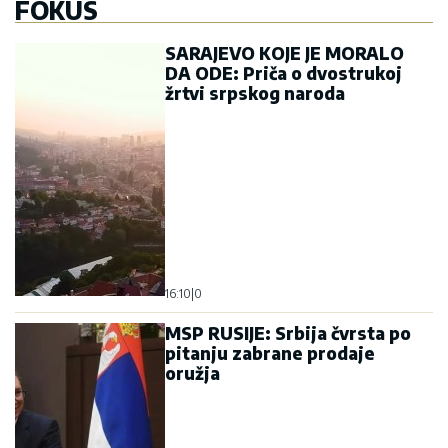
FOKUS
SARAJEVO KOJE JE MORALO
DA ODE: Priča o dvostrukoj
žrtvi srpskog naroda
16:10
|
0
MSP RUSIJE: Srbija čvrsta po
pitanju zabrane prodaje
oružja