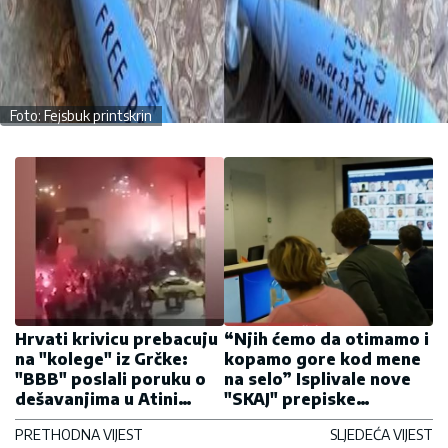
Foto: Fejsbuk printskrin
Hrvati krivicu prebacuju
“Njih ćemo da otimamo i
na "kolege" iz Grčke:
kopamo gore kod mene
"BBB" poslali poruku o
na selo” Isplivale nove
dešavanjima u Atini
"SKAJ" prepiske
(FOTO)
ŠKALJARACA
PRETHODNA VIJEST
SLJEDEĆA VIJEST