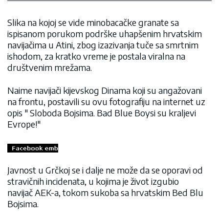
Slika na kojoj se vide minobacačke granate sa
ispisanom porukom podrške uhapšenim hrvatskim
navijačima u Atini, zbog izazivanja tuče sa smrtnim
ishodom, za kratko vreme je postala viralna na
društvenim mrežama.
Naime navijači kijevskog Dinama koji su angažovani
na frontu, postavili su ovu fotografiju na internet uz
opis " Sloboda Bojsima. Bad Blue Boysi su kraljevi
Evrope!"
Javnost u Grčkoj se i dalje ne može da se oporavi od
stravičnih incidenata, u kojima je život izgubio
navijač AEK-a, tokom sukoba sa hrvatskim Bed Blu
Bojsima.