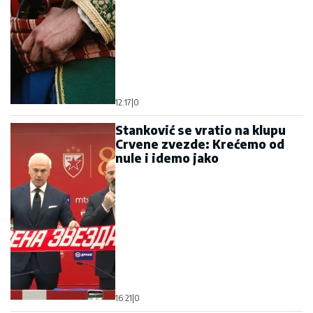
12:17
|
0
Stanković se vratio na klupu
Crvene zvezde: Krećemo od
nule i idemo jako
16:21
|
0