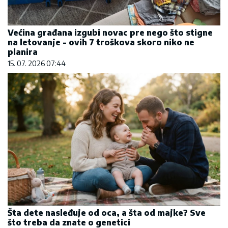
Većina građana izgubi novac pre nego što stigne
na letovanje - ovih 7 troškova skoro niko ne
planira
15. 07. 2026 07:44
Šta dete nasleđuje od oca, a šta od majke? Sve
što treba da znate o genetici