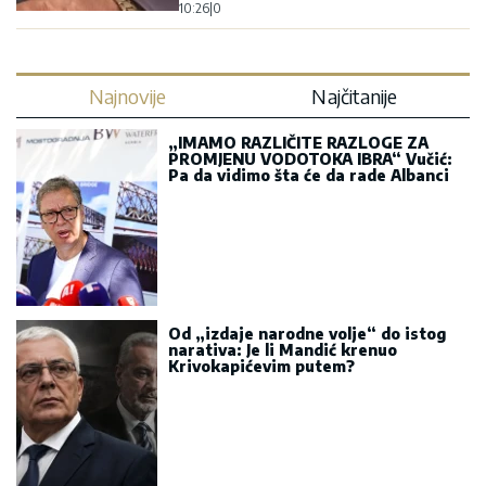
10:26
|
0
Najnovije
Najčitanije
„IMAMO RAZLIČITE RAZLOGE ZA
PROMJENU VODOTOKA IBRA“ Vučić:
Pa da vidimo šta će da rade Albanci
Od „izdaje narodne volje“ do istog
narativa: Je li Mandić krenuo
Krivokapićevim putem?