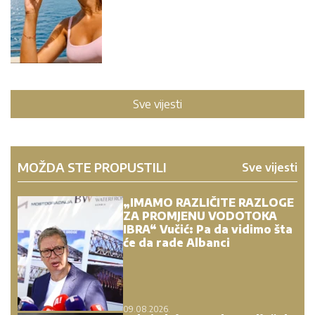
Sve vijesti
MOŽDA STE PROPUSTILI
Sve vijesti
„IMAMO RAZLIČITE RAZLOGE
ZA PROMJENU VODOTOKA
IBRA“ Vučić: Pa da vidimo šta
će da rade Albanci
09.08.2026.