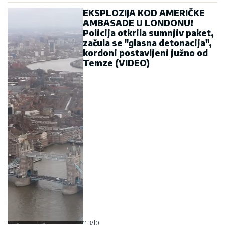
EKSPLOZIJA KOD AMERIČKE
AMBASADE U LONDONU!
Policija otkrila sumnjiv paket,
začula se "glasna detonacija",
kordoni postavljeni južno od
Temze (VIDEO)
11:37
|
0