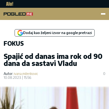
Pogled.me
Dodaj kao željeni izvor na google pretrazi
FOKUS
Spajić od danas ima rok od 90
dana da sastavi Vladu
Autor:
ivana.milenkovic
0
10.08.2023.
15:56