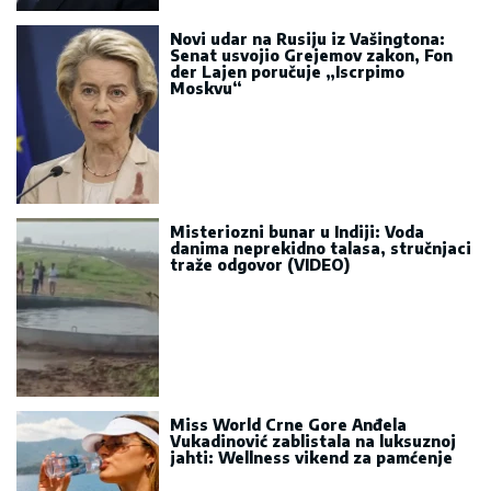
Novi udar na Rusiju iz Vašingtona:
Senat usvojio Grejemov zakon, Fon
der Lajen poručuje „Iscrpimo
Moskvu“
Misteriozni bunar u Indiji: Voda
danima neprekidno talasa, stručnjaci
traže odgovor (VIDEO)
Miss World Crne Gore Anđela
Vukadinović zablistala na luksuznoj
jahti: Wellness vikend za pamćenje