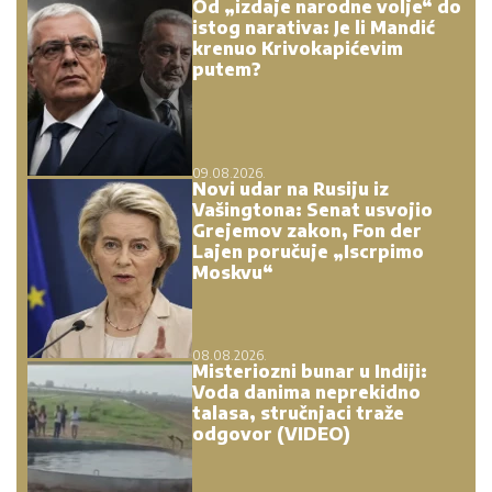
Od „izdaje narodne volje“ do
istog narativa: Je li Mandić
krenuo Krivokapićevim
putem?
09.08.2026.
Novi udar na Rusiju iz
Vašingtona: Senat usvojio
Grejemov zakon, Fon der
Lajen poručuje „Iscrpimo
Moskvu“
08.08.2026.
Misteriozni bunar u Indiji:
Voda danima neprekidno
talasa, stručnjaci traže
odgovor (VIDEO)