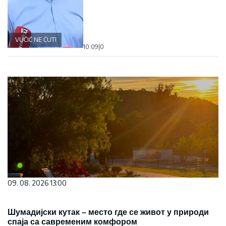
VUČIĆ NE ĆUTI
10:09
|
0
09. 08. 2026 13:00
Шумадијски кутак – место где се живот у природи
спаја са савременим комфором