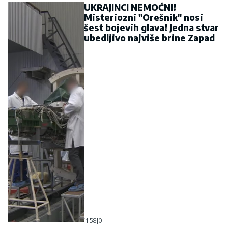
UKRAJINCI NEMOĆNI!
Misteriozni "Orešnik" nosi
šest bojevih glava! Jedna stvar
ubedljivo najviše brine Zapad
11:58
|
0