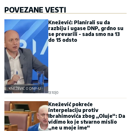
POVEZANE VESTI
Knežević: Planirali su da
razbiju i ugase DNP, grdno su
se prevarili - sada smo na 13
do 15 odsto
KNEŽEVIĆ O DNP-U
13:10
|
0
Knežević pokreće
interpelaciju protiv
Ibrahimovića zbog „Oluje“: Da
vidimo ko je stvarno mislio
„ne u moje ime“