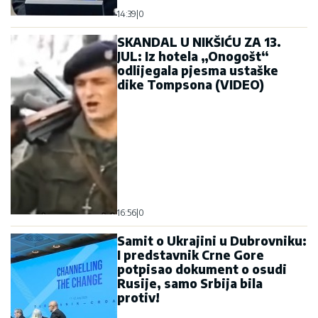
14:39
|
0
SKANDAL U NIKŠIĆU ZA 13.
JUL: Iz hotela „Onogošt“
odlijegala pjesma ustaške
dike Tompsona (VIDEO)
16:56
|
0
Samit o Ukrajini u Dubrovniku:
I predstavnik Crne Gore
potpisao dokument o osudi
Rusije, samo Srbija bila
protiv!