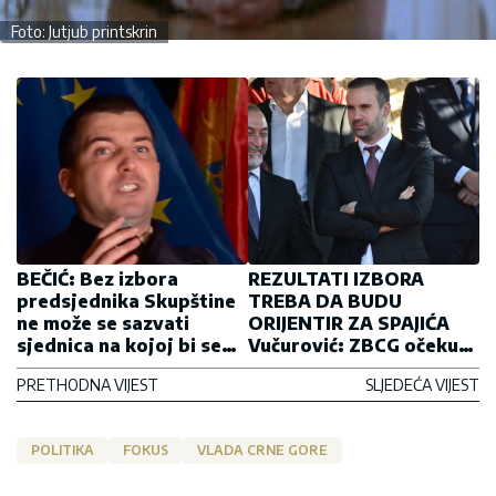
Foto: Jutjub printskrin
BEČIĆ: Bez izbora
REZULTATI IZBORA
predsjednika Skupštine
TREBA DA BUDU
ne može se sazvati
ORIJENTIR ZA SPAJIĆA
sjednica na kojoj bi se
Vučurović: ZBCG očekuje
birao predsjendik vlade
da bude važan faktor u
PRETHODNA VIJEST
SLJEDEĆA VIJEST
budućoj vladi
POLITIKA
FOKUS
VLADA CRNE GORE