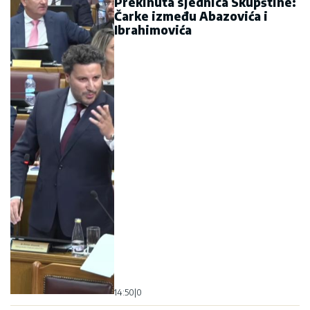
Prekinuta sjednica Skupštine:
Čarke između Abazovića i
Ibrahimovića
14:50
|
0