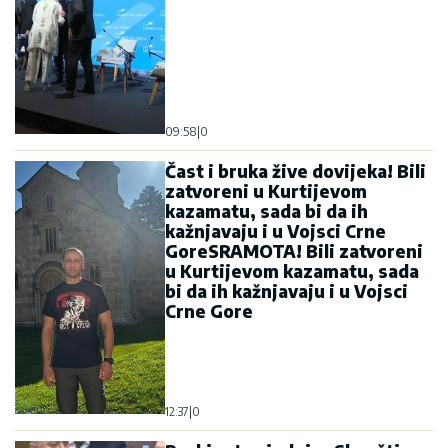
09:58
|
0
Čast i bruka žive dovijeka! Bili
zatvoreni u Kurtijevom
kazamatu, sada bi da ih
kažnjavaju i u Vojsci Crne
GoreSRAMOTA! Bili zatvoreni
u Kurtijevom kazamatu, sada
bi da ih kažnjavaju i u Vojsci
Crne Gore
12:37
|
0