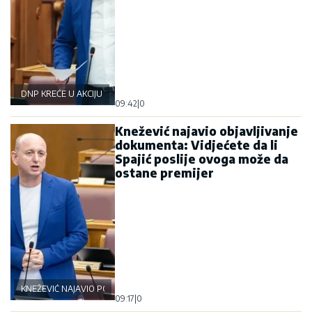
DNP KREĆE U AKCIJU
09:42
|
0
Knežević najavio objavljivanje
dokumenta: Vidjećete da li
Spajić poslije ovoga može da
ostane premijer
KNEŽEVIĆ NAJAVIO POLITIČKU BURU
09:17
|
0