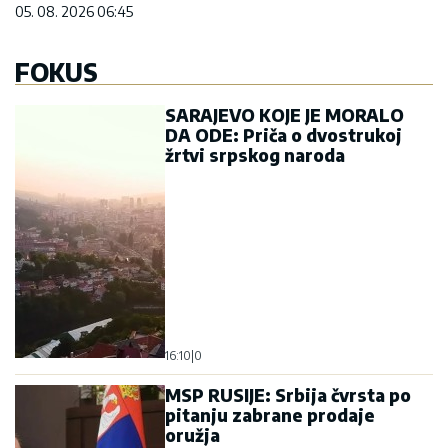
05. 08. 2026 06:45
FOKUS
SARAJEVO KOJE JE MORALO
DA ODE: Priča o dvostrukoj
žrtvi srpskog naroda
16:10
|
0
MSP RUSIJE: Srbija čvrsta po
pitanju zabrane prodaje
oružja