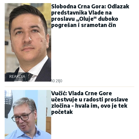
Slobodna Crna Gora: Odlazak
predstavnika Vlade na
proslavu „Oluje“ duboko
pogrešan i sramotan čin
REAKCIJA
10:21
|
0
Vučić: Vlada Crne Gore
učestvuje u radosti proslave
zločina - hvala im, ovo je tek
početak