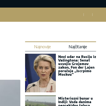
Najnovije
Najčitanije
Novi udar na Rusiju iz
Vašingtona: Senat
usvojio Grejemov
zakon, Fon der Lajen
poručuje „Iscrpimo
Moskvu“
Misteriozni bunar u
Indiji: Voda danima
neprekidno talasa,