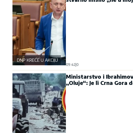
DNP KREĆE U AKCIJU
09:42
|
0
Ministarstvo i Ibrahimo
„Oluje“: Je li Crna Gora