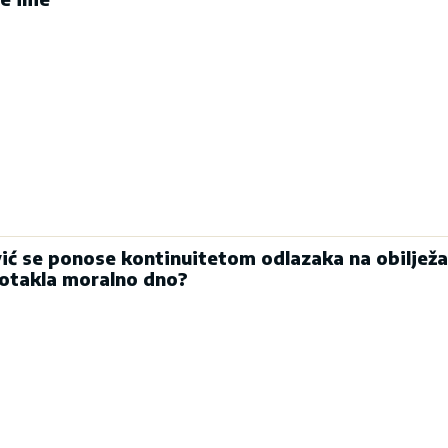
vić se ponose kontinuitetom odlazaka na obiljež
 dotakla moralno dno?