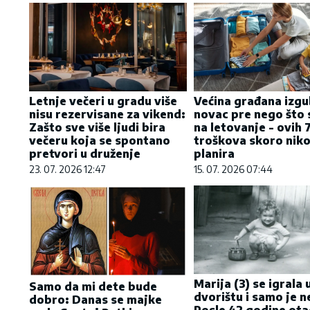
Letnje večeri u gradu više
Većina građana izgu
nisu rezervisane za vikend:
novac pre nego što 
Zašto sve više ljudi bira
na letovanje - ovih 
večeru koja se spontano
troškova skoro niko
pretvori u druženje
planira
23. 07. 2026 12:47
15. 07. 2026 07:44
Marija (3) se igrala 
Samo da mi dete bude
dvorištu i samo je n
dobro: Danas se majke
Posle 42 godine ota