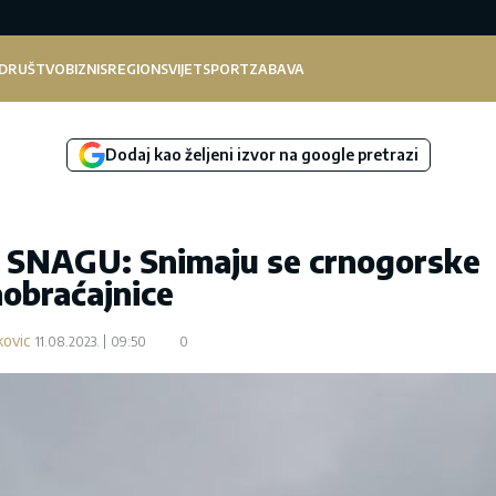
DRUŠTVO
BIZNIS
REGION
SVIJET
SPORT
ZABAVA
Dodaj kao željeni izvor na google pretrazi
NAGU: Snimaju se crnogorske
obraćajnice
kovic
11.08.2023.
09:50
0