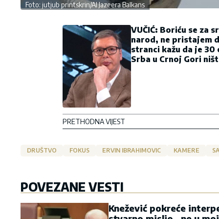
Foto: jutjub printskrin/Al Jazeera Balkans
VUČIĆ: Boriću se za s
narod, ne pristajem 
stranci kažu da je 30
Srba u Crnoj Gori ništ
PRETHODNA VIJEST
DRUŠTVO
FOKUS
ERVIN IBRAHIMOVIC
KAMERE
S
POVEZANE VESTI
Knežević pokreće interpe
stvarno mislio „ne u mo