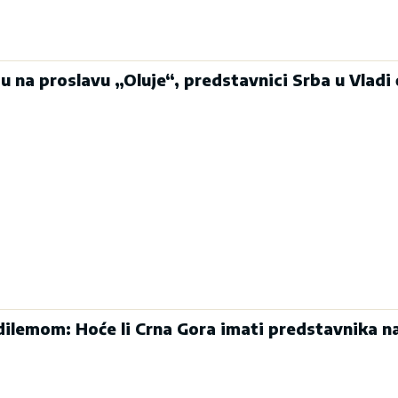
u na proslavu „Oluje“, predstavnici Srba u Vladi
ilemom: Hoće li Crna Gora imati predstavnika n