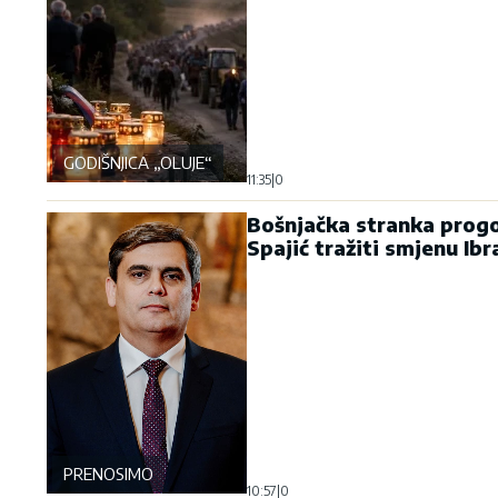
GODIŠNJICA „OLUJE“
11:35
|
0
Bošnjačka stranka progo
Spajić tražiti smjenu Ib
PRENOSIMO
10:57
|
0