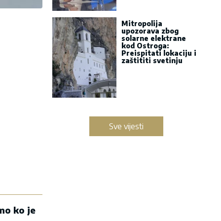
Mitropolija
upozorava zbog
solarne elektrane
kod Ostroga:
Preispitati lokaciju i
zaštititi svetinju
Sve vijesti
mo ko je