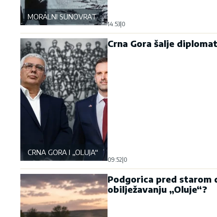
MORALNI SUNOVRAT
14:53
|
0
Crna Gora šalje diplomat
CRNA GORA I „OLUJA“
09:52
|
0
Podgorica pred starom d
obilježavanju „Oluje“?