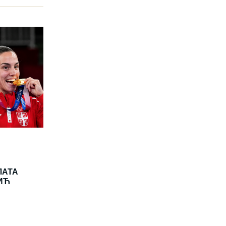
ЛАТА
ИЋ