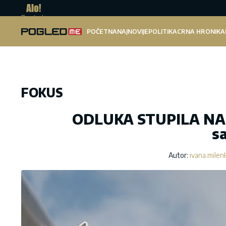
Pogled.me
POČETNA
NAJNOVIJE
POLITIKA
CRNA HRONIKA
FOKUS
ODLUKA STUPILA NA S
sa
Autor:
ivana.milen