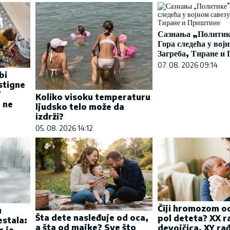
Сазнања „Политик
Гора следећа у војн
Загреба, Тиране и
07. 08. 2026 09:14
bi
stigne
7
Koliko visoku temperaturu
 ne
ljudsko telo može da
izdrži?
05. 08. 2026 14:12
Čiji hromozom o
u
Šta dete nasleđuje od oca,
pol deteta? XX r
estala:
a šta od majke? Sve što
devojčica, XY ra
c je