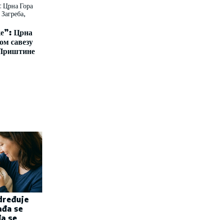
е”: Црна
ом савезу
 Приштине
dređuje
ađa se
đa se