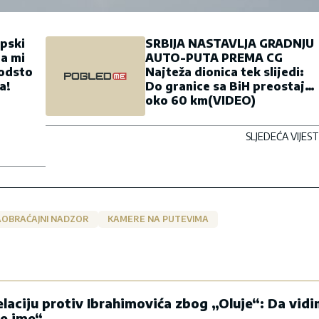
rpski
SRBIJA NASTAVLJA GRADNJU
da mi
AUTO-PUTA PREMA CG
 odsto
Najteža dionica tek slijedi:
a!
Do granice sa BiH preostaje
oko 60 km(VIDEO)
SLJEDEĆA VIJEST
AOBRAĆAJNI NADZOR
KAMERE NA PUTEVIMA
laciju protiv Ibrahimovića zbog „Oluje“: Da vidi
je ime“