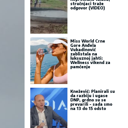
stručnjaci traže
odgovor (VIDEO)
Miss World Crne
Gore Anđela
Vukadinović
zablistala na
luksuznoj jahti:
Wellness vikend za
pamćenje
Knežević: Planirali su
da razbiju i ugase
DNP, grdno su se
prevarili - sada smo
na 13 do 15 odsto