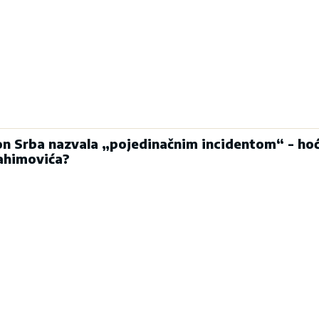
n Srba nazvala „pojedinačnim incidentom“ - hoć
rahimovića?