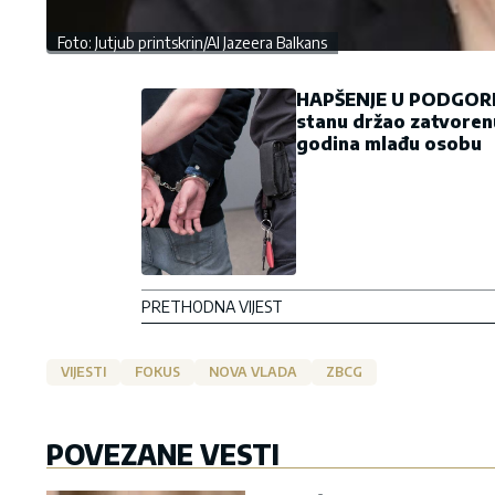
Foto: Jutjub printskrin/Al Jazeera Balkans
HAPŠENJE U PODGORI
stanu držao zatvoren
godina mlađu osobu
PRETHODNA VIJEST
VIJESTI
FOKUS
NOVA VLADA
ZBCG
POVEZANE VESTI