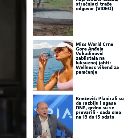
stručnjaci traže
odgovor (VIDEO)
Miss World Crne
Gore Anđela
Vukadinović
zablistala na
luksuznoj jahti:
Wellness vikend za
pamćenje
Knežević: Planirali su
da razbiju i ugase
DNP, grdno su se
prevarili - sada smo
na 13 do 15 odsto