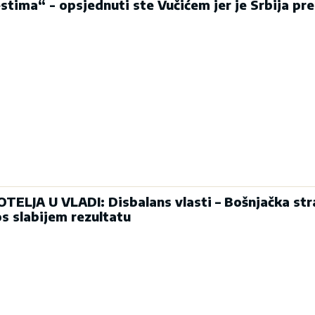
stima“ - opsjednuti ste Vučićem jer je Srbija pre
ELJA U VLADI: Disbalans vlasti – Bošnjačka st
s slabijem rezultatu