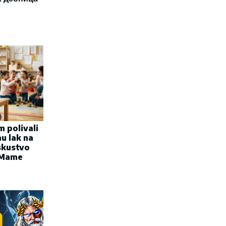
 polivali
u lak na
skustvo
a Mame