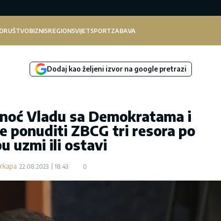
DRUŠTVO
BIZNIS
REGION
SVIJET
SPORT
ZABAVA
Dodaj kao željeni izvor na google pretrazi
inoć Vladu sa Demokratama i
e ponuditi ZBCG tri resora po
pu uzmi ili ostavi
arkapa
22.08.2023.
18:43
0