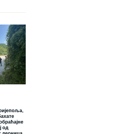
ријепоља,
бахате
аобраћајне
ј од
х деоница