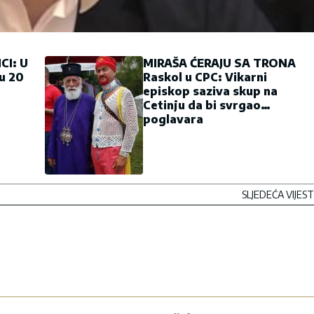
CI: U
MIRAŠA ĆERAJU SA TRONA
u 20
Raskol u CPC: Vikarni
episkop saziva skup na
Cetinju da bi svrgao
poglavara
SLJEDEĆA VIJEST