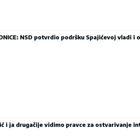
CE: NSD potvrdio podršku Spajićevoj vladi i 
 i ja drugačije vidimo pravce za ostvarivanje in