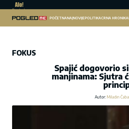
Pogled.me
POČETNA
NAJNOVIJE
POLITIKA
CRNA HRONIKA
FOKUS
Spajić dogovorio s
manjinama: Sjutra ć
princi
Autor:
Miladin Čab