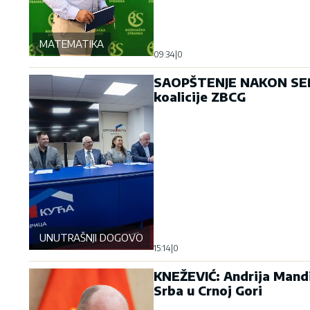
MATEMATIKA
09:34
|
0
SAOPŠTENJE NAKON SEDNI
koalicije ZBCG
UNUTRAŠNJI DOGOVOR
15:14
|
0
KNEŽEVIĆ: Andrija Mandić
Srba u Crnoj Gori