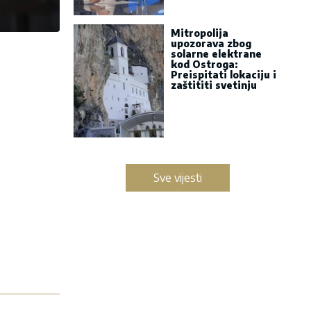
Mitropolija
upozorava zbog
solarne elektrane
kod Ostroga:
Preispitati lokaciju i
zaštititi svetinju
Sve vijesti