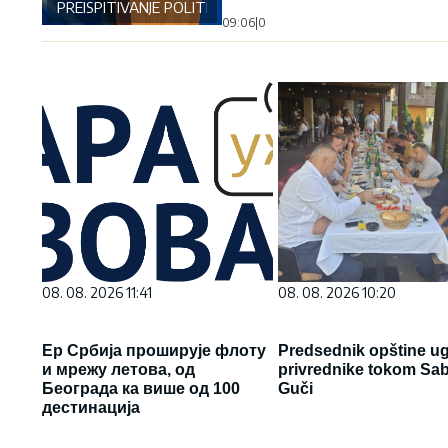
PREISPITIVANJE POLITIKE
09:06
|
0
08. 08. 2026 11:41
08. 08. 2026 10:20
Ер Србија проширује флоту
Predsednik opštine ug
и мрежу летова, од
privrednike tokom Sa
Београда ка више од 100
Guči
дестинација