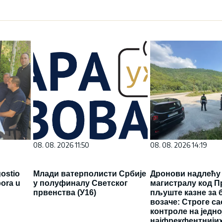
08. 08. 2026 11:50
08. 08. 2026 14:19
ostio
Млади ватерполисти Србије
Дронови надлећу
bora u
у полуфиналу Светског
магистралу код П
првенства (У16)
пљуште казне за 
возаче: Строге с
контроле на једно
најфрекфентнији