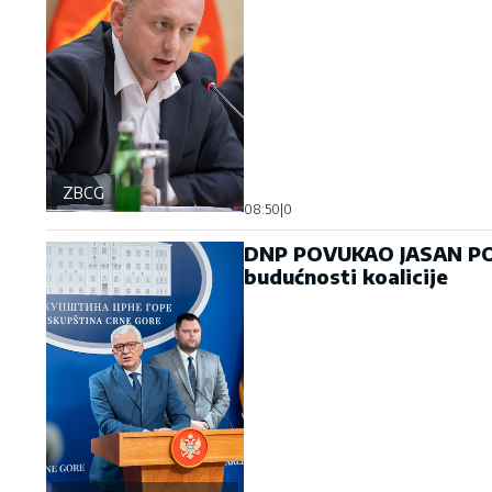
ZBCG
08:50
|
0
DNP POVUKAO JASAN POT
budućnosti koalicije