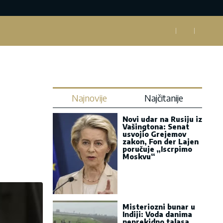
Najnovije
Najčitanije
Novi udar na Rusiju iz
Vašingtona: Senat
usvojio Grejemov
zakon, Fon der Lajen
poručuje „Iscrpimo
Moskvu“
Misteriozni bunar u
Indiji: Voda danima
neprekidno talasa,