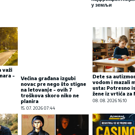
у земљи
 važi
Većina građana izgubi
nara -
novac pre nego što stigne
Dete sa autizmom
na letovanje - ovih 7
vodom i mazali m
troškova skoro niko ne
usta: Potresno i
planira
žene iz vrtića z
15. 07. 2026 07:44
08. 08. 2026 16:10