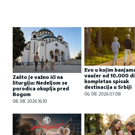
Evo u kojim banjama
vaučer od 10.000 di
Zašto je važno ići na
kompletan spisak
liturgiju: Nedeljom se
destinacija u Srbiji
porodica okuplja pred
Bogom
06. 08. 2026 07:08
08. 08. 2026 16:10