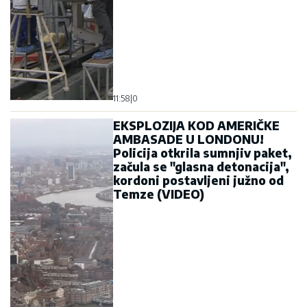
11:58
|
0
EKSPLOZIJA KOD AMERIČKE
AMBASADE U LONDONU!
Policija otkrila sumnjiv paket,
začula se "glasna detonacija",
kordoni postavljeni južno od
Temze (VIDEO)