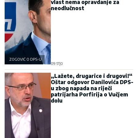
vlast nema opravdanje za
neodlučnost
ZOGOVIĆ O DPS-U
09:17
|
0
„Lažete, drugarice i drugovi!“
Oštar odgovor Danilovića DPS-
u zbog napada na riječi
patrijarha Porfirija o Vučjem
dolu