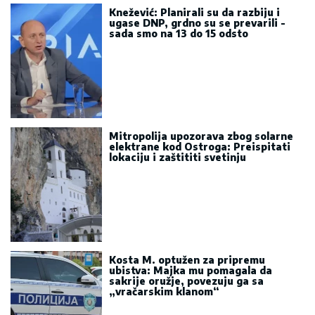
Knežević: Planirali su da razbiju i
ugase DNP, grdno su se prevarili -
sada smo na 13 do 15 odsto
Mitropolija upozorava zbog solarne
elektrane kod Ostroga: Preispitati
lokaciju i zaštititi svetinju
Kosta M. optužen za pripremu
ubistva: Majka mu pomagala da
sakrije oružje, povezuju ga sa
„vračarskim klanom“