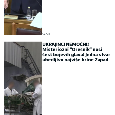
14:50
|
0
UKRAJINCI NEMOĆNI!
Misteriozni "Orešnik" nosi
šest bojevih glava! Jedna stvar
ubedljivo najviše brine Zapad