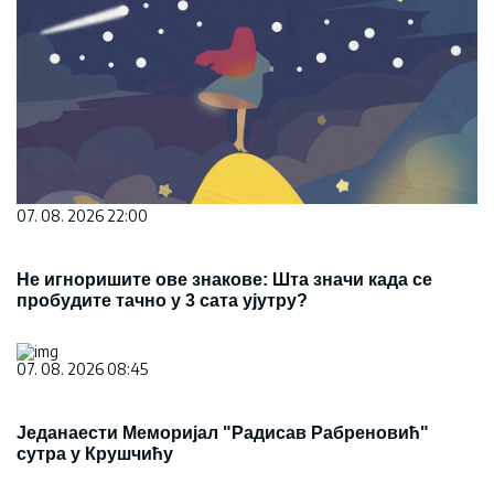
07. 08. 2026 22:00
Не игноришите ове знакове: Шта значи када се
пробудите тачно у 3 сата ујутру?
07. 08. 2026 08:45
Једанаести Меморијал "Радисав Рабреновић"
сутра у Крушчићу