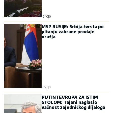
16:10
|
0
MSP RUSIJE: Srbija čvrsta po
pitanju zabrane prodaje
oružja
15:25
|
0
PUTIN I EVROPA ZA ISTIM
STOLOM: Tajani naglasio
važnost zajedničkog dijaloga