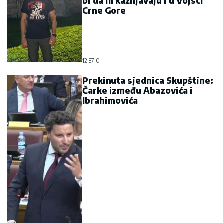
bi da ih kažnjavaju i u Vojsci
Crne Gore
12:37
|
0
Prekinuta sjednica Skupštine:
Čarke između Abazovića i
Ibrahimovića