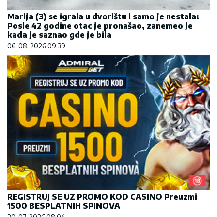
Marija (3) se igrala u dvorištu i samo je nestala:
Posle 42 godine otac je pronašao, zanemeo je
kada je saznao gde je bila
06. 08. 2026 09:39
REGISTRUJ SE UZ PROMO KOD CASINO Preuzmi
1500 BESPLATNIH SPINOVA
20. 07. 2026 08:04