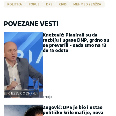
POLITIKA
FOKUS
DPS
CIVIS
MEHMED ZENŽKA
POVEZANE VESTI
Knežević: Planirali su da
razbiju i ugase DNP, grdno su
se prevarili - sada smo na 13
do 15 odsto
KNEŽEVIĆ O DNP-U
13:10
|
0
Zogović: DPS je bio i ostao
političko krilo mafije, nova