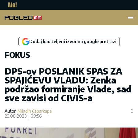
Pogled.me
Dodaj kao željeni izvor na google pretrazi
FOKUS
DPS-ov POSLANIK SPAS ZA
SPAJIĆEVU VLADU: Zenka
podržao formiranje Vlade, sad
sve zavisi od CIVIS-a
Autor:
Miladin Čabarkapa
0
23.08.2023.
09:56