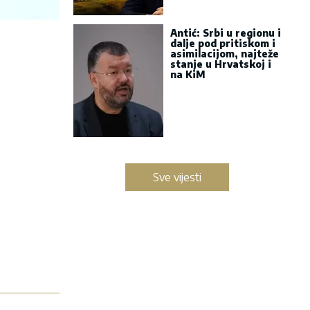
Antić: Srbi u regionu i
dalje pod pritiskom i
asimilacijom, najteže
stanje u Hrvatskoj i
na KiM
Sve vijesti