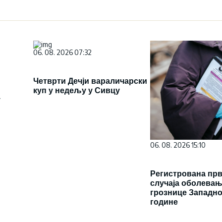
06. 08. 2026 07:32
Четврти Дечји вараличарски
куп у недељу у Сивцу
у
06. 08. 2026 15:10
Регистрована прв
случаја оболевањ
грознице Западно
године