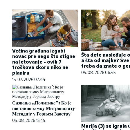
Većina građana izgubi
Šta dete nasleđuje 
novac pre nego što stigne
a šta od majke? Sve
na letovanje - ovih 7
treba da znate o gen
troškova skoro niko ne
planira
05. 08. 2026 06:45
15. 07. 2026 07:44
Сазнања „Политике”: Ко је
поставио замку Митрополиту
Методију у Горњем Заостру
05. 08. 2026 15:45
Marija (3) se igrala 