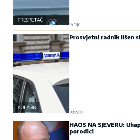
PRESRETAČ
14:15
|
0
Prosvjetni radnik lišen
KOLAŠIN
09:22
|
0
HAOS NA SJEVERU: Uhapšen
porodici