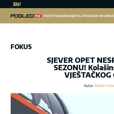
Pogled.me
POČETNA
NAJNOVIJE
POLITIKA
CRNA HRONIKA
FOKUS
SJEVER OPET NE
SEZONU! Kolašinsk
VJEŠTAČKOG 
Autor:
Miladin Čab