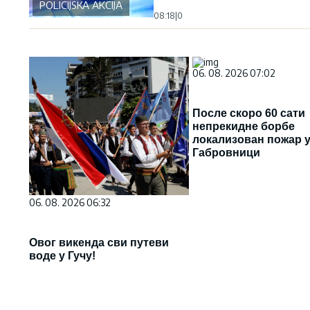
POLICIJSKA AKCIJA
08:18
|
0
06. 08. 2026 07:02
После скоро 60 сати
непрекидне борбе
локализован пожар 
Габровници
06. 08. 2026 06:32
Овог викенда сви путеви
воде у Гучу!