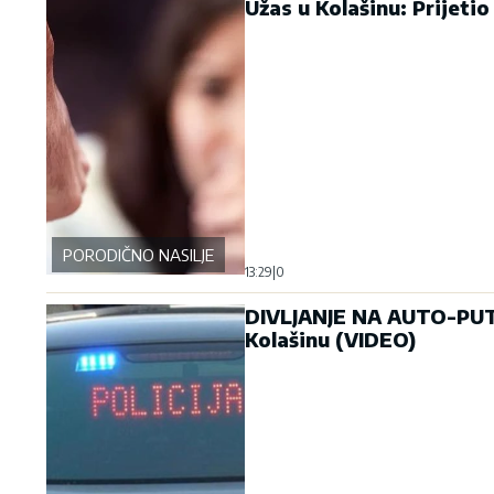
Užas u Kolašinu: Prijetio 
PORODIČNO NASILJE
13:29
|
0
DIVLJANJE NA AUTO-PUTU:
Kolašinu (VIDEO)