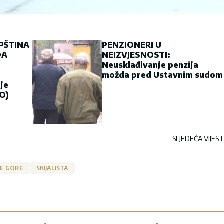
PŠTINA
PENZIONERI U
DA
NEIZVJESNOSTI:
Neusklađivanje penzija
možda pred Ustavnim sudom
 je
O)
SLJEDEĆA VIJEST
NE GORE
SKIJALISTA