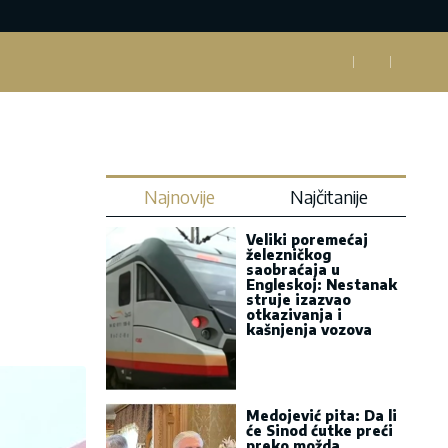
Najnovije
Najčitanije
Veliki poremećaj
železničkog
saobraćaja u
Engleskoj: Nestanak
struje izazvao
otkazivanja i
kašnjenja vozova
Medojević pita: Da li
će Sinod ćutke preći
preko možda