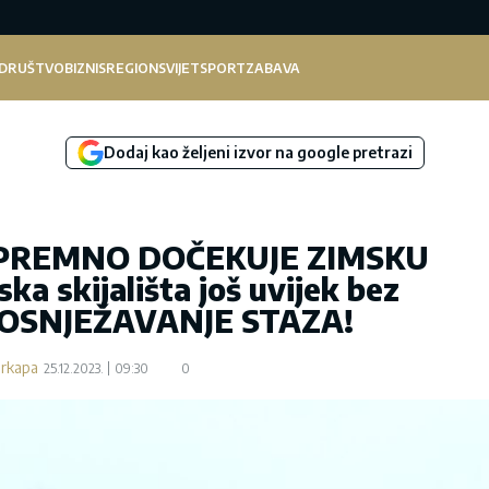
DRUŠTVO
BIZNIS
REGION
SVIJET
SPORT
ZABAVA
Dodaj kao željeni izvor na google pretrazi
SPREMNO DOČEKUJE ZIMSKU
a skijališta još uvijek bez
OSNJEŽAVANJE STAZA!
arkapa
25.12.2023.
09:30
0