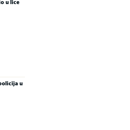
o u lice
olicija u