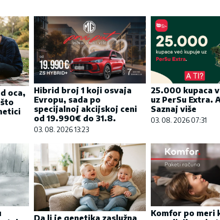
Hibrid broj 1 koji osvaja
25.000 kupaca v
od oca,
Evropu, sada po
uz PerSu Extra. A
 što
specijalnoj akcijskoj ceni
Saznaj više
etici
od 19.990€ do 31.8.
03. 08. 2026 07:31
03. 08. 2026 13:23
u
Komfor po meri k
Da li je genetika zaslužna