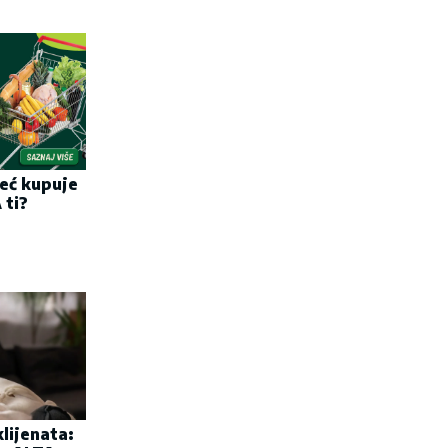
eć kupuje
 ti?
lijenata: