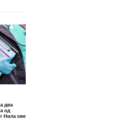
а два
а од
г Нила ове