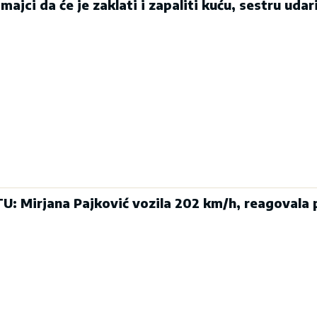
majci da će je zaklati i zapaliti kuću, sestru udari
 Mirjana Pajković vozila 202 km/h, reagovala p