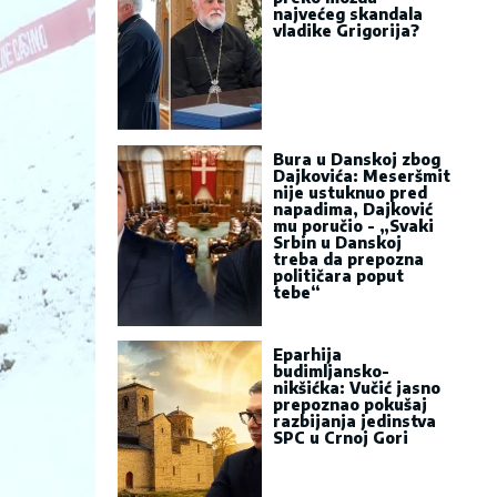
najvećeg skandala
vladike Grigorija?
Bura u Danskoj zbog
Dajkovića: Meseršmit
nije ustuknuo pred
napadima, Dajković
mu poručio - „Svaki
Srbin u Danskoj
treba da prepozna
političara poput
tebe“
Eparhija
budimljansko-
nikšićka: Vučić jasno
prepoznao pokušaj
razbijanja jedinstva
SPC u Crnoj Gori