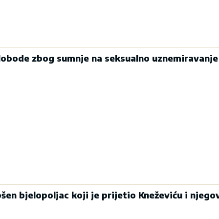
 slobode zbog sumnje na seksualno uznemiravanje
 bjelopoljac koji je prijetio Kneževiću i njego