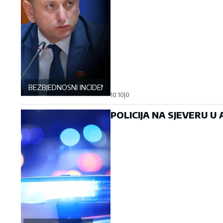
BEZBJEDNOSNI INCIDENT
10:10
|
0
POLICIJA NA SJEVERU U AK