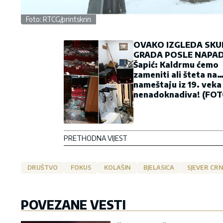
Foto: RTCG/printskrin
OVAKO IZGLEDA SKU
GRADA POSLE NAPA
Šapić: Kaldrmu ćemo
zameniti ali šteta na
nameštaju iz 19. veka
nenadoknadiva! (FOT
PRETHODNA VIJEST
DRUŠTVO
FOKUS
KOLAŠIN
BJELASICA
SJEVER CR
POVEZANE VESTI