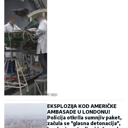
11:58
|
0
EKSPLOZIJA KOD AMERIČKE
AMBASADE U LONDONU!
Policija otkrila sumnjiv paket,
začula se "glasna detonacija",