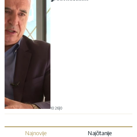
10:26
|
0
Najnovije
Najčitanije