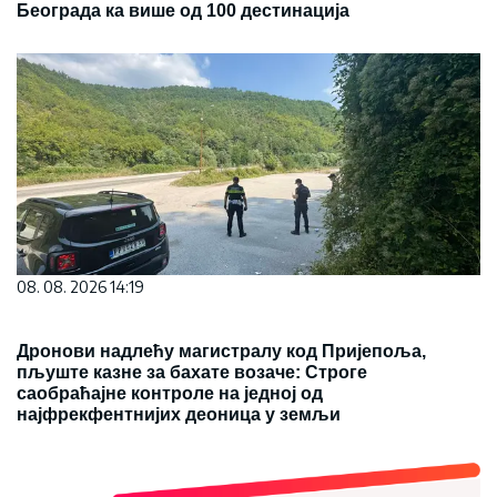
Београда ка више од 100 дестинација
08. 08. 2026 14:19
Дронови надлећу магистралу код Пријепоља,
пљуште казне за бахате возаче: Строге
саобраћајне контроле на једној од
најфрекфентнијих деоница у земљи