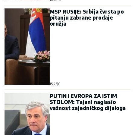
MSP RUSIJE: Srbija čvrsta po
pitanju zabrane prodaje
oružja
15:25
|
0
PUTIN I EVROPA ZA ISTIM
STOLOM: Tajani naglasio
važnost zajedničkog dijaloga