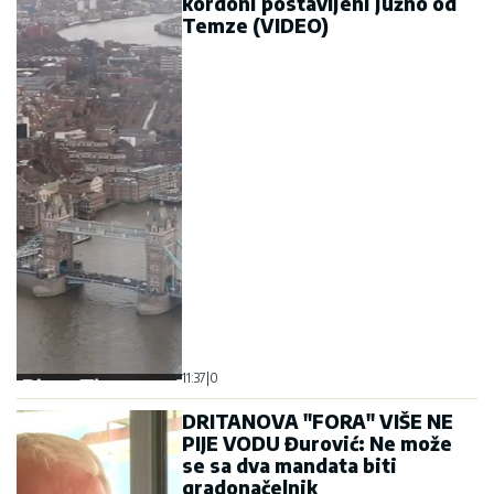
kordoni postavljeni južno od
Temze (VIDEO)
11:37
|
0
DRITANOVA "FORA" VIŠE NE
PIJE VODU Đurović: Ne može
se sa dva mandata biti
gradonačelnik