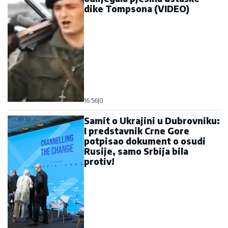
dike Tompsona (VIDEO)
16:56
|
0
Samit o Ukrajini u Dubrovniku:
I predstavnik Crne Gore
potpisao dokument o osudi
Rusije, samo Srbija bila
protiv!