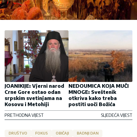
JOANIKIJE: Vjerni narod
NEDOUMICA KOJA MUČI
Crne Gore ostao odan
MNOGE: Sveštenik
srpskim svetinjama na
otkriva kako treba
Kosovu i Metohiji
postiti uoči Božića
PRETHODNA VIJEST
SLJEDEĆA VIJEST
DRUŠTVO
FOKUS
OBIČAJI
BADNJI DAN