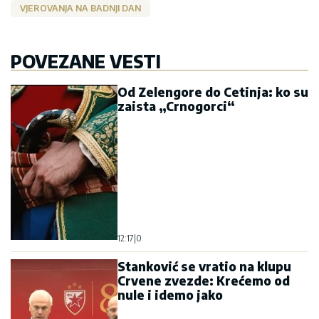
VJEROVANJA NA BADNJI DAN
POVEZANE VESTI
Od Zelengore do Cetinja: ko su
zaista „Crnogorci“
12:17
|
0
Stanković se vratio na klupu
Crvene zvezde: Krećemo od
nule i idemo jako