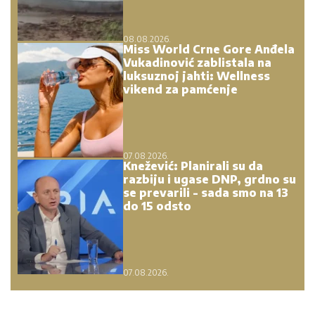
08.08.2026.
Miss World Crne Gore Anđela
Vukadinović zablistala na
luksuznoj jahti: Wellness
vikend za pamćenje
07.08.2026.
Knežević: Planirali su da
razbiju i ugase DNP, grdno su
se prevarili - sada smo na 13
do 15 odsto
07.08.2026.