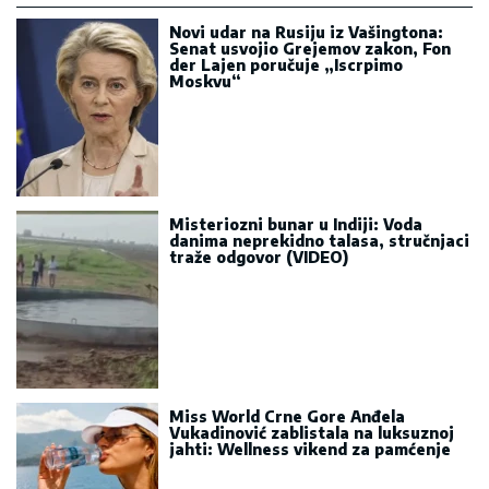
Novi udar na Rusiju iz Vašingtona:
Senat usvojio Grejemov zakon, Fon
der Lajen poručuje „Iscrpimo
Moskvu“
Misteriozni bunar u Indiji: Voda
danima neprekidno talasa, stručnjaci
traže odgovor (VIDEO)
Miss World Crne Gore Anđela
Vukadinović zablistala na luksuznoj
jahti: Wellness vikend za pamćenje