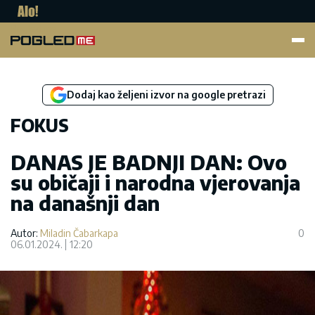
Pogled.me
Dodaj kao željeni izvor na google pretrazi
FOKUS
DANAS JE BADNJI DAN: Ovo
su običaji i narodna vjerovanja
na današnji dan
Autor:
Miladin Čabarkapa
0
06.01.2024.
12:20