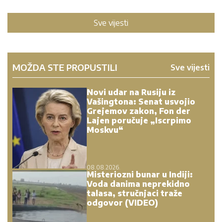
Sve vijesti
MOŽDA STE PROPUSTILI
Sve vijesti
Novi udar na Rusiju iz
Vašingtona: Senat usvojio
Grejemov zakon, Fon der
Lajen poručuje „Iscrpimo
Moskvu“
08.08.2026.
Misteriozni bunar u Indiji:
Voda danima neprekidno
talasa, stručnjaci traže
odgovor (VIDEO)