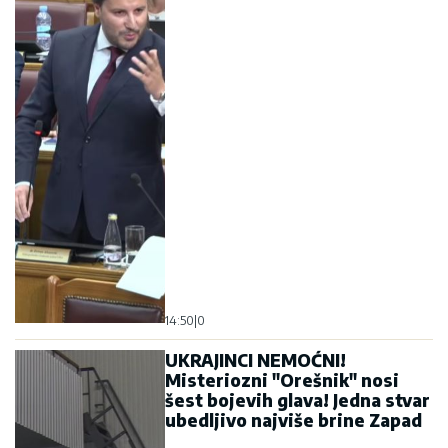
14:50
|
0
UKRAJINCI NEMOĆNI!
Misteriozni "Orešnik" nosi
šest bojevih glava! Jedna stvar
ubedljivo najviše brine Zapad