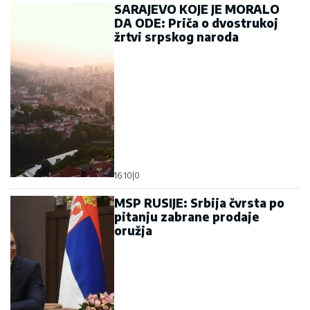
SARAJEVO KOJE JE MORALO
DA ODE: Priča o dvostrukoj
žrtvi srpskog naroda
16:10
|
0
MSP RUSIJE: Srbija čvrsta po
pitanju zabrane prodaje
oružja