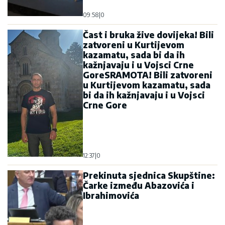
09:58
|
0
Čast i bruka žive dovijeka! Bili
zatvoreni u Kurtijevom
kazamatu, sada bi da ih
kažnjavaju i u Vojsci Crne
GoreSRAMOTA! Bili zatvoreni
u Kurtijevom kazamatu, sada
bi da ih kažnjavaju i u Vojsci
Crne Gore
12:37
|
0
Prekinuta sjednica Skupštine:
Čarke između Abazovića i
Ibrahimovića