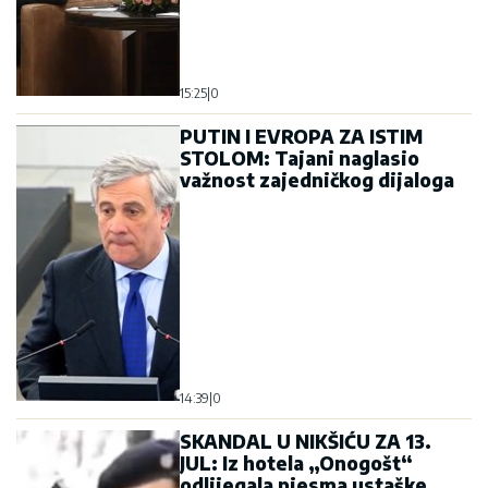
15:25
|
0
PUTIN I EVROPA ZA ISTIM
STOLOM: Tajani naglasio
važnost zajedničkog dijaloga
14:39
|
0
SKANDAL U NIKŠIĆU ZA 13.
JUL: Iz hotela „Onogošt“
odlijegala pjesma ustaške