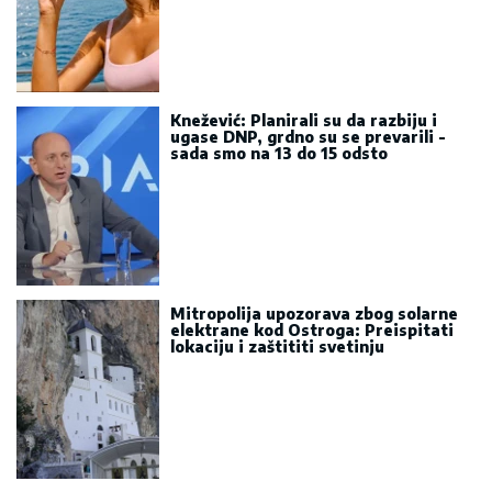
Knežević: Planirali su da razbiju i
ugase DNP, grdno su se prevarili -
sada smo na 13 do 15 odsto
Mitropolija upozorava zbog solarne
elektrane kod Ostroga: Preispitati
lokaciju i zaštititi svetinju