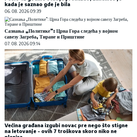
kada je saznao gde je bila
06. 08. 2026 09:39
Сазнања „Политике”: Црна Гора следећа у војном
савезу Загреба, Тиране и Приштине
07. 08. 2026 09:14
Većina građana izgubi novac pre nego što stigne
na letovanje - ovih 7 troškova skoro niko ne
planira