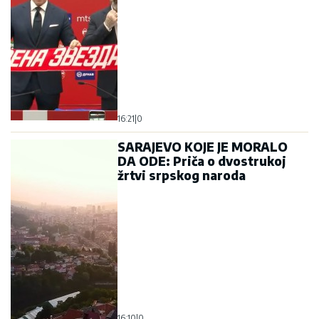
16:21
|
0
SARAJEVO KOJE JE MORALO
DA ODE: Priča o dvostrukoj
žrtvi srpskog naroda
16:10
|
0