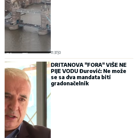
11:37
|
0
DRITANOVA "FORA" VIŠE NE
PIJE VODU Đurović: Ne može
se sa dva mandata biti
gradonačelnik