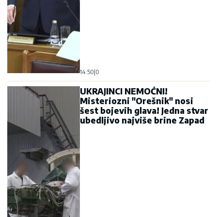
14:50
|
0
UKRAJINCI NEMOĆNI!
Misteriozni "Orešnik" nosi
šest bojevih glava! Jedna stvar
ubedljivo najviše brine Zapad