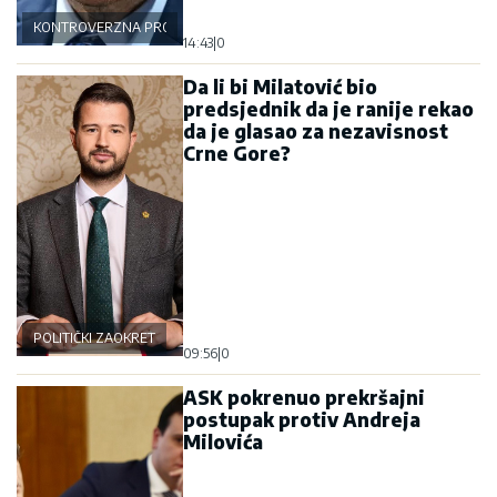
KONTROVERZNA PROŠLOST
14:43
|
0
Da li bi Milatović bio
predsjednik da je ranije rekao
da je glasao za nezavisnost
Crne Gore?
POLITIČKI ZAOKRET
09:56
|
0
ASK pokrenuo prekršajni
postupak protiv Andreja
Milovića