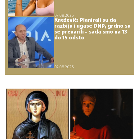
07.08.2026.
Knežević: Planirali su da
razbiju i ugase DNP, grdno su
se prevarili - sada smo na 13
do 15 odsto
07.08.2026.