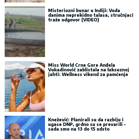
Misteriozni bunar u Indiji: Voda
danima neprekidno talasa, stručnjaci
traže odgovor (VIDEO)
Miss World Crne Gore Anđela
Vukadinović zablistala na luksuznoj
jahti: Wellness vikend za pamćenje
Knežević: Planirali su da razbiju i
ugase DNP, grdno su se prevarili -
sada smo na 13 do 15 odsto