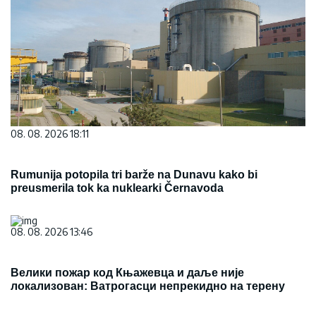
08. 08. 2026 18:11
Rumunija potopila tri barže na Dunavu kako bi
preusmerila tok ka nuklearki Černavoda
08. 08. 2026 13:46
Велики пожар код Књажевца и даље није
локализован: Ватрогасци непрекидно на терену