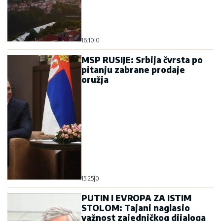
16:10
|
0
MSP RUSIJE: Srbija čvrsta po
pitanju zabrane prodaje
oružja
15:25
|
0
PUTIN I EVROPA ZA ISTIM
STOLOM: Tajani naglasio
važnost zajedničkog dijaloga