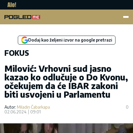
Pogled.me
Dodaj kao željeni izvor na google pretrazi
FOKUS
Milović: Vrhovni sud jasno
kazao ko odlučuje o Do Kvonu,
očekujem da će IBAR zakoni
biti usvojeni u Parlamentu
Autor:
Miladin Čabarkapa
0
02.06.2024.
09:01