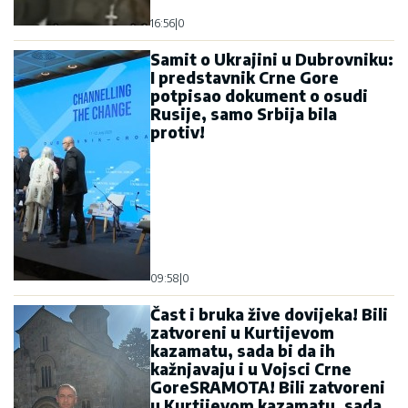
16:56
|
0
Samit o Ukrajini u Dubrovniku:
I predstavnik Crne Gore
potpisao dokument o osudi
Rusije, samo Srbija bila
protiv!
09:58
|
0
Čast i bruka žive dovijeka! Bili
zatvoreni u Kurtijevom
kazamatu, sada bi da ih
kažnjavaju i u Vojsci Crne
GoreSRAMOTA! Bili zatvoreni
u Kurtijevom kazamatu, sada