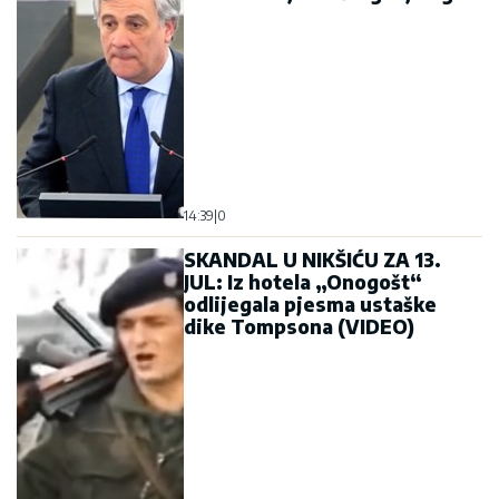
14:39
|
0
SKANDAL U NIKŠIĆU ZA 13.
JUL: Iz hotela „Onogošt“
odlijegala pjesma ustaške
dike Tompsona (VIDEO)