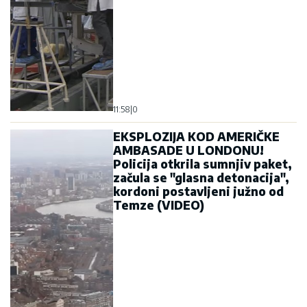
11:58
|
0
EKSPLOZIJA KOD AMERIČKE
AMBASADE U LONDONU!
Policija otkrila sumnjiv paket,
začula se "glasna detonacija",
kordoni postavljeni južno od
Temze (VIDEO)