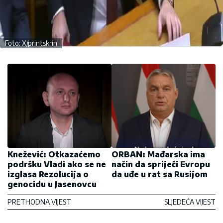
Foto: X/printskrin
Knežević: Otkazaćemo
ORBAN: Mađarska ima
podršku Vladi ako se ne
način da spriječi Evropu
izglasa Rezolucija o
da uđe u rat sa Rusijom
genocidu u Jasenovcu
PRETHODNA VIJEST
SLJEDEĆA VIJEST