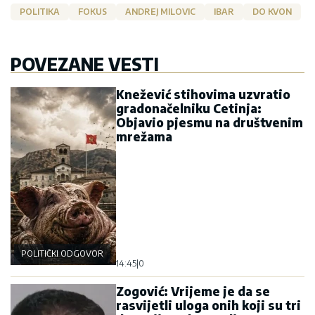
POLITIKA
FOKUS
ANDREJ MILOVIC
IBAR
DO KVON
POVEZANE VESTI
Knežević stihovima uzvratio
gradonačelniku Cetinja:
Objavio pjesmu na društvenim
mrežama
POLITIČKI ODGOVOR
14:45
|
0
Zogović: Vrijeme je da se
rasvijetli uloga onih koji su tri