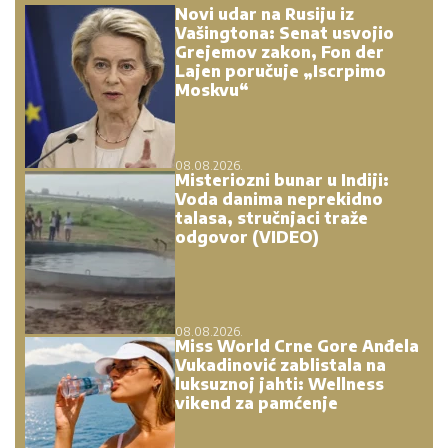
Novi udar na Rusiju iz
Vašingtona: Senat usvojio
Grejemov zakon, Fon der
Lajen poručuje „Iscrpimo
Moskvu“
08.08.2026.
Misteriozni bunar u Indiji:
Voda danima neprekidno
talasa, stručnjaci traže
odgovor (VIDEO)
08.08.2026.
Miss World Crne Gore Anđela
Vukadinović zablistala na
luksuznoj jahti: Wellness
vikend za pamćenje