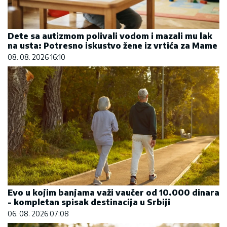
Dete sa autizmom polivali vodom i mazali mu lak
na usta: Potresno iskustvo žene iz vrtića za Mame
08. 08. 2026 16:10
Evo u kojim banjama važi vaučer od 10.000 dinara
- kompletan spisak destinacija u Srbiji
06. 08. 2026 07:08