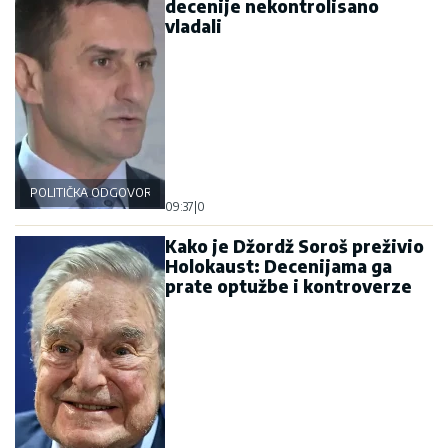
decenije nekontrolisano
vladali
POLITIČKA ODGOVORNOST
09:37
|
0
Kako je Džordž Soroš preživio
Holokaust: Decenijama ga
prate optužbe i kontroverze