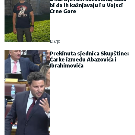
bi da ih kažnjavaju i u Vojsci
Crne Gore
12:37
|
0
Prekinuta sjednica Skupštine:
Čarke između Abazovića i
Ibrahimovića