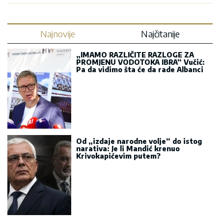
Najnovije
Najčitanije
„IMAMO RAZLIČITE RAZLOGE ZA
PROMJENU VODOTOKA IBRA“ Vučić:
Pa da vidimo šta će da rade Albanci
Od „izdaje narodne volje“ do istog
narativa: Je li Mandić krenuo
Krivokapićevim putem?