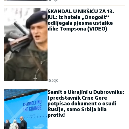
SKANDAL U NIKŠIĆU ZA 13.
JUL: Iz hotela „Onogošt“
odlijegala pjesma ustaške
dike Tompsona (VIDEO)
16:56
|
0
Samit o Ukrajini u Dubrovniku:
I predstavnik Crne Gore
potpisao dokument o osudi
Rusije, samo Srbija bila
protiv!