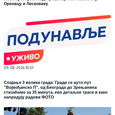
Ореовцу и Лесковику
09. 08. 2026 10:01
Спајање 3 велика града: Гради се ауто-пут
"Војвођанско П", од Београда до Зрењанина
стизаћемо за 35 минута, ево детаљне трасе и како
напредују радови ФОТО