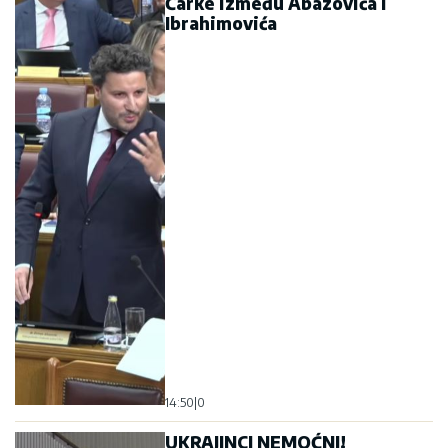
Čarke između Abazovića i
Ibrahimovića
14:50
|
0
UKRAJINCI NEMOĆNI!