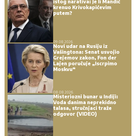
istog narativa: Je li Mandić
krenuo Krivokapićevim
putem?
09.08.2026.
Novi udar na Rusiju iz
Vašingtona: Senat usvojio
Grejemov zakon, Fon der
Lajen poručuje „Iscrpimo
Moskvu“
08.08.2026.
Misteriozni bunar u Indiji:
Voda danima neprekidno
talasa, stručnjaci traže
odgovor (VIDEO)