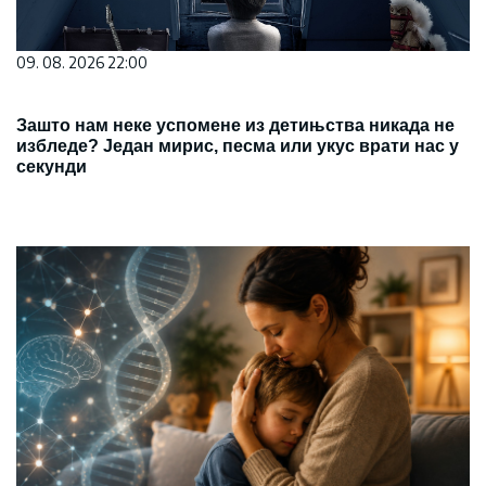
09. 08. 2026 22:00
Зашто нам неке успомене из детињства никада не
избледе? Један мирис, песма или укус врати нас у
секунди