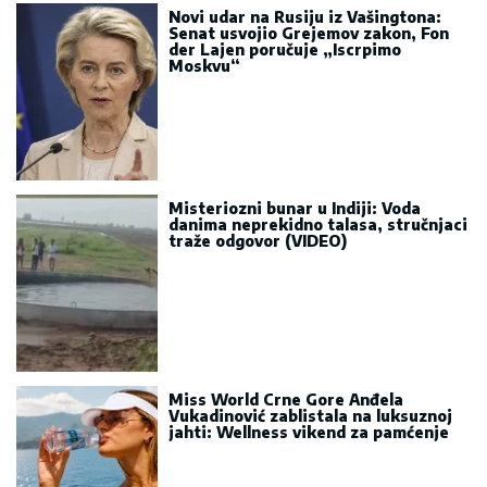
Novi udar na Rusiju iz Vašingtona:
Senat usvojio Grejemov zakon, Fon
der Lajen poručuje „Iscrpimo
Moskvu“
Misteriozni bunar u Indiji: Voda
danima neprekidno talasa, stručnjaci
traže odgovor (VIDEO)
Miss World Crne Gore Anđela
Vukadinović zablistala na luksuznoj
jahti: Wellness vikend za pamćenje