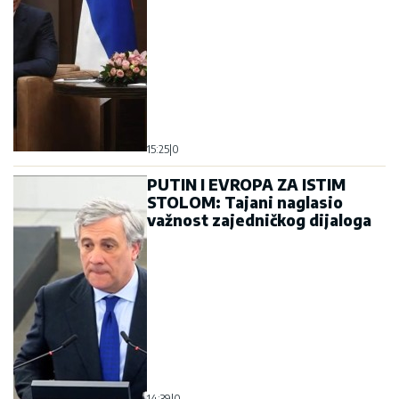
15:25
|
0
PUTIN I EVROPA ZA ISTIM
STOLOM: Tajani naglasio
važnost zajedničkog dijaloga
14:39
|
0