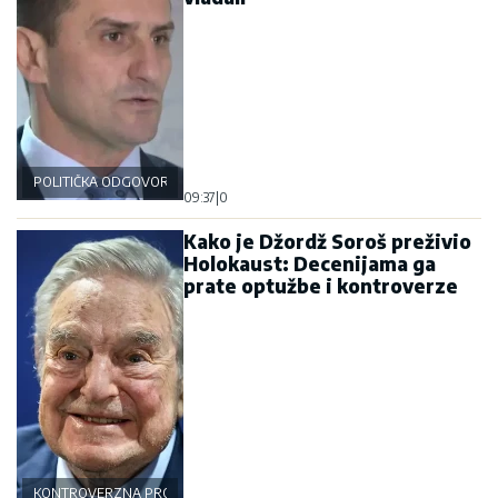
POLITIČKA ODGOVORNOST
09:37
|
0
Kako je Džordž Soroš preživio
Holokaust: Decenijama ga
prate optužbe i kontroverze
KONTROVERZNA PROŠLOST