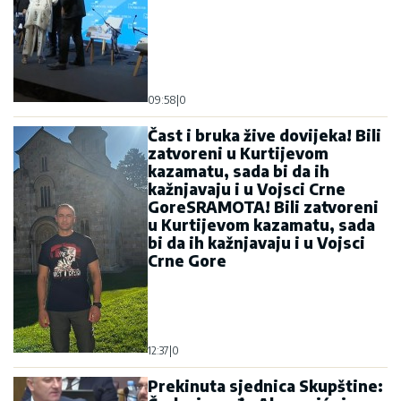
09:58
|
0
Čast i bruka žive dovijeka! Bili
zatvoreni u Kurtijevom
kazamatu, sada bi da ih
kažnjavaju i u Vojsci Crne
GoreSRAMOTA! Bili zatvoreni
u Kurtijevom kazamatu, sada
bi da ih kažnjavaju i u Vojsci
Crne Gore
12:37
|
0
Prekinuta sjednica Skupštine: