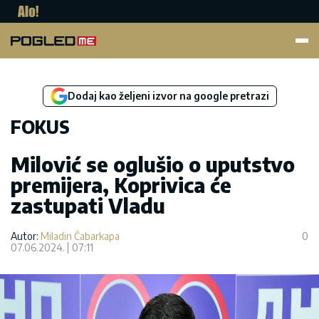
Pogled.me
Dodaj kao željeni izvor na google pretrazi
FOKUS
Milović se oglušio o uputstvo
premijera, Koprivica će
zastupati Vladu
Autor:
Miladin Čabarkapa
0
07.06.2024.
07:11