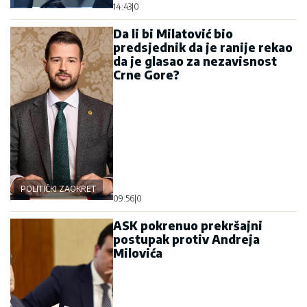
14:43
|
0
Da li bi Milatović bio
predsjednik da je ranije rekao
da je glasao za nezavisnost
Crne Gore?
POLITIČKI ZAOKRET
09:56
|
0
ASK pokrenuo prekršajni
postupak protiv Andreja
Milovića