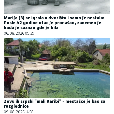
Marija (3) se igrala u dvorištu i samo je nestala:
Posle 42 godine otac je pronašao, zanemeo je
kada je saznao gde je bila
06. 08. 2026 09:39
Zovu ih srpski "mali Karibi" - mestašce je kao sa
razglednice
09. 08. 2026 14:58