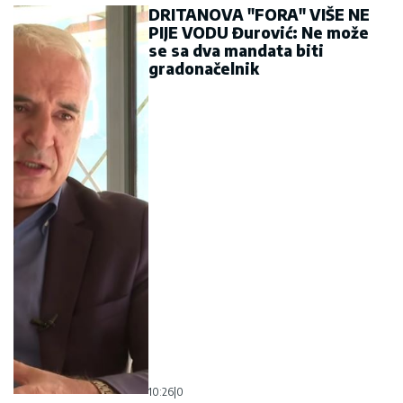
DRITANOVA "FORA" VIŠE NE
PIJE VODU Đurović: Ne može
se sa dva mandata biti
gradonačelnik
10:26
|
0