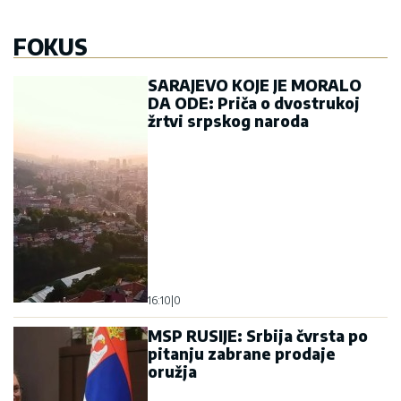
FOKUS
SARAJEVO KOJE JE MORALO
DA ODE: Priča o dvostrukoj
žrtvi srpskog naroda
16:10
|
0
MSP RUSIJE: Srbija čvrsta po
pitanju zabrane prodaje
oružja