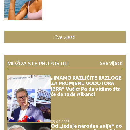
Sve vijesti
MOŽDA STE PROPUSTILI
Sve vijesti
„IMAMO RAZLIČITE RAZLOGE
ZA PROMJENU VODOTOKA
IBRA“ Vučić: Pa da vidimo šta
će da rade Albanci
09.08.2026.
Od „izdaje narodne volje“ do