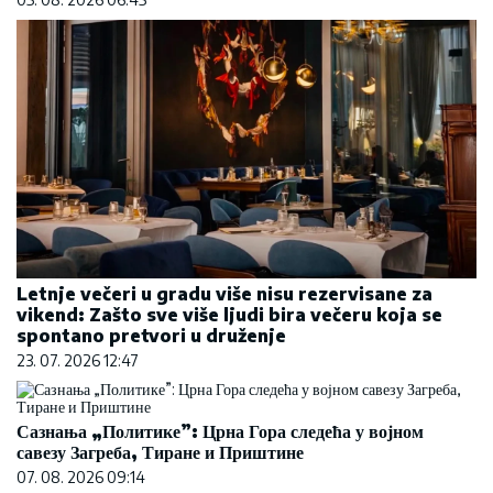
Letnje večeri u gradu više nisu rezervisane za
vikend: Zašto sve više ljudi bira večeru koja se
spontano pretvori u druženje
23. 07. 2026 12:47
Сазнања „Политике”: Црна Гора следећа у војном
савезу Загреба, Тиране и Приштине
07. 08. 2026 09:14