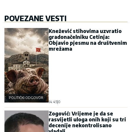
POVEZANE VESTI
Knežević stihovima uzvratio
gradonačelniku Cetinja:
Objavio pjesmu na društvenim
mrežama
POLITIČKI ODGOVOR
14:45
|
0
Zogović: Vrijeme je da se
rasvijetli uloga onih koji su tri
decenije nekontrolisano
vladali