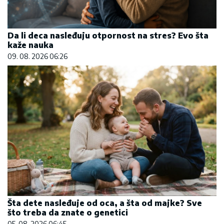
Da li deca nasleđuju otpornost na stres? Evo šta
kaže nauka
09. 08. 2026 06:26
Šta dete nasleđuje od oca, a šta od majke? Sve
što treba da znate o genetici
05. 08. 2026 06:45