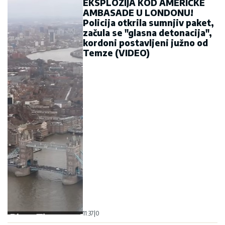
EKSPLOZIJA KOD AMERIČKE
AMBASADE U LONDONU!
Policija otkrila sumnjiv paket,
začula se "glasna detonacija",
kordoni postavljeni južno od
Temze (VIDEO)
11:37
|
0