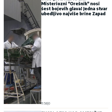
Misteriozni "Orešnik" nosi
šest bojevih glava! Jedna stvar
ubedljivo najviše brine Zapad
11:58
|
0