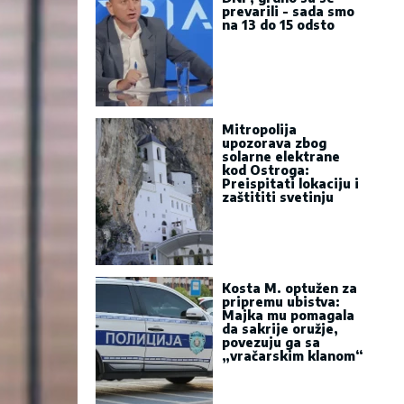
prevarili - sada smo
na 13 do 15 odsto
Mitropolija
upozorava zbog
solarne elektrane
kod Ostroga:
Preispitati lokaciju i
zaštititi svetinju
Kosta M. optužen za
pripremu ubistva:
Majka mu pomagala
da sakrije oružje,
povezuju ga sa
„vračarskim klanom“