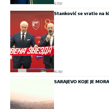
12:17
|
0
Stanković se vratio na 
16:21
|
0
SARAJEVO KOJE JE MORAL