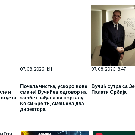
07. 08. 2026 11:11
Почела чистка, ускоро нове
уле и
смене! Вучићев одговор на
августа
жалбе грађана на порталу
Ко си бре ти, смењена два
директора
07. 08. 2026 18:47
Вучић сутра са З
Палати Србија