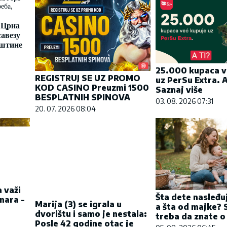
 Црна
савезу
иштине
25.000 kupaca v
REGISTRUJ SE UZ PROMO
uz PerSu Extra. A
KOD CASINO Preuzmi 1500
Saznaj više
BESPLATNIH SPINOVA
03. 08. 2026 07:31
20. 07. 2026 08:04
 važi
Marija (3) se igrala u
Šta dete nasleđu
nara -
dvorištu i samo je nestala:
a šta od majke? 
Posle 42 godine otac je
treba da znate o
pronašao, zanemeo je
kada je saznao gde je bila
05. 08. 2026 06:45
06. 08. 2026 09:39