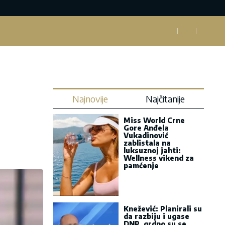
Najnovije
Najčitanije
Miss World Crne
Gore Anđela
Vukadinović
zablistala na
luksuznoj jahti:
Wellness vikend za
pamćenje
Knežević: Planirali su
da razbiju i ugase
DNP, grdno su se