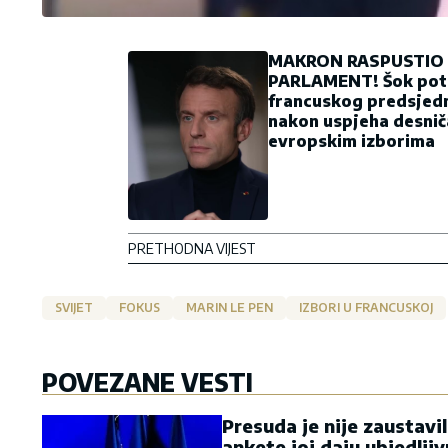
MAKRON RASPUSTIO
PARLAMENT! Šok pot
francuskog predsjed
nakon uspjeha desnič
evropskim izborima
PRETHODNA VIJEST
SVIJET
FOKUS
MARIN LE PEN
IZBORI U FRANCUSKOJ
POVEZANE VESTI
Presuda je nije zaustavi
ankete joj daju ubjedlji