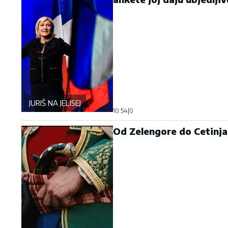
JURIŠ NA JELISEJ
10:54
|
0
Od Zelengore do Cetinja