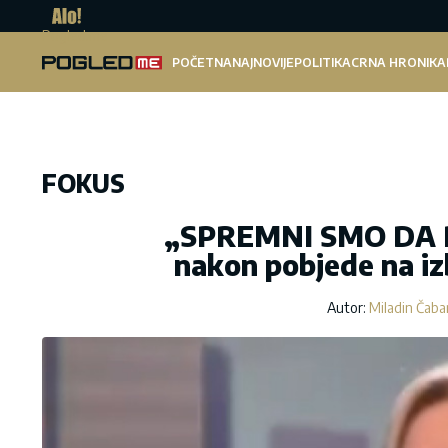
Pogled.me
POČETNA
NAJNOVIJE
POLITIKA
CRNA HRONIKA
FOKUS
„SPREMNI SMO DA 
nakon pobjede na iz
Autor:
Miladin Čaba