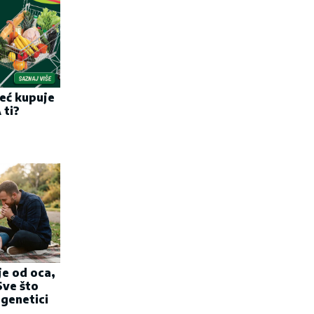
eć kupuje
 ti?
je od oca,
Sve što
 genetici