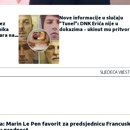
Nove informacije u slučaju
ez
"Tunel": DNK Erića nije u
nika
dokazima - ukinut mu pritvor
ara na
SLJEDEĆA VIJEST
la: Marin Le Pen favorit za predsjednicu Francusk
vu prednost