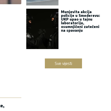
Munjevita akcija
policije u Smederevu:
UKP upao u tajnu
laboratoriju,
osumnjičeni zatečeni
na spavanju
Sve vijesti
e,