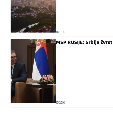
16:10
|
0
MSP RUSIJE: Srbija čvrst
15:25
|
0