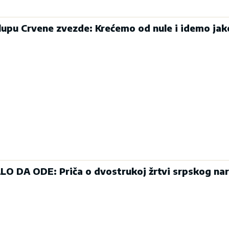
klupu Crvene zvezde: Krećemo od nule i idemo jak
O DA ODE: Priča o dvostrukoj žrtvi srpskog na