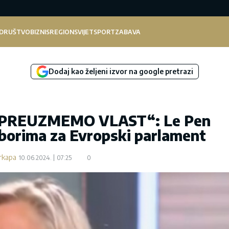
DRUŠTVO
BIZNIS
REGION
SVIJET
SPORT
ZABAVA
Dodaj kao željeni izvor na google pretrazi
PREUZMEMO VLAST“: Le Pen
borima za Evropski parlament
rkapa
10.06.2024.
07:25
0