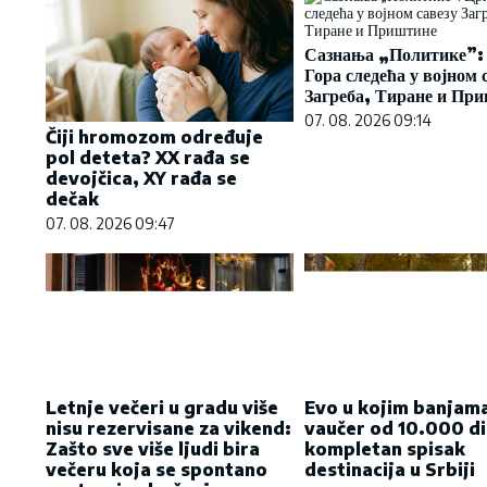
Сазнања „Политике”:
Гора следећа у војном 
Загреба, Тиране и Пр
07. 08. 2026 09:14
Čiji hromozom određuje
pol deteta? XX rađa se
devojčica, XY rađa se
dečak
07. 08. 2026 09:47
Letnje večeri u gradu više
Evo u kojim banjama
nisu rezervisane za vikend:
vaučer od 10.000 di
Zašto sve više ljudi bira
kompletan spisak
večeru koja se spontano
destinacija u Srbiji
pretvori u druženje
06. 08. 2026 07:08
23. 07. 2026 12:47