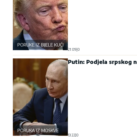
PORUKE IZ BIJELE KUĆE
21:09
|
0
Putin: Podjela srpskog n
PORUKA IZ MOSKVE
13:22
|
0