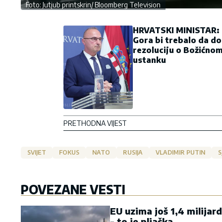
Foto: Jutjub printskrin/ Bloomberg Television
HRVATSKI MINISTAR:
Gora bi trebalo da d
rezoluciju o Božićno
ustanku
PRETHODNA VIJEST
SVIJET
FOKUS
NATO
RUSIJA
VLADIMIR PUTIN
S
POVEZANE VESTI
EU uzima još 1,4 milijar
- to je pljačka