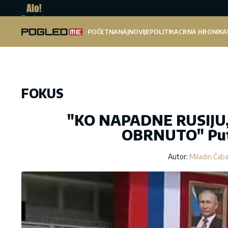
Pogled.me
POČETNA
NAJNOVIJE
POLITIKA
CRNA HRONIKA
FOKUS
"KO NAPADNE RUSIJU,
OBRNUTO" Puti
Autor:
Miladin Čab