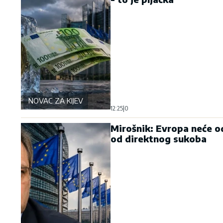
NOVAC ZA KIJEV
12:25
|
0
Mirošnik: Evropa neće od
od direktnog sukoba