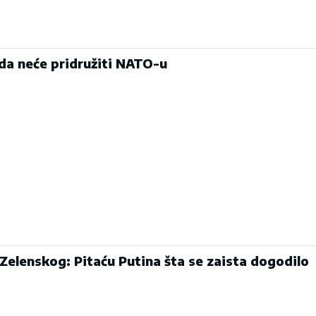
ada neće pridružiti NATO-u
Zelenskog: Pitaću Putina šta se zaista dogodilo