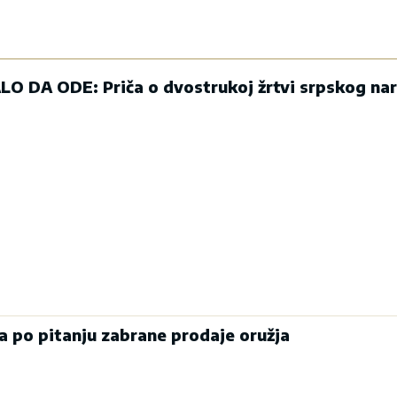
de
Čiji hromozom određuje
Većina građana i
jke
pol deteta? XX rađa se
novac pre nego š
devojčica, XY rađa se
na letovanje - ov
dečak
troškova skoro n
planira
07. 08. 2026 09:47
15. 07. 2026 07:44