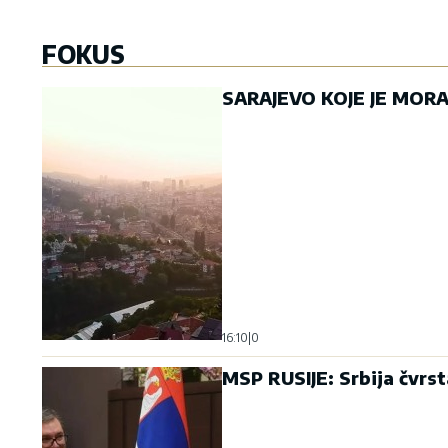
Letnje večeri u gradu više
Samo da mi dete bu
nisu rezervisane za vikend:
dobro: Danas se ma
Zašto sve više ljudi bira
mole Svetoj Petki
večeru koja se spontano
08. 08. 2026 07:36
pretvori u druženje
23. 07. 2026 12:47