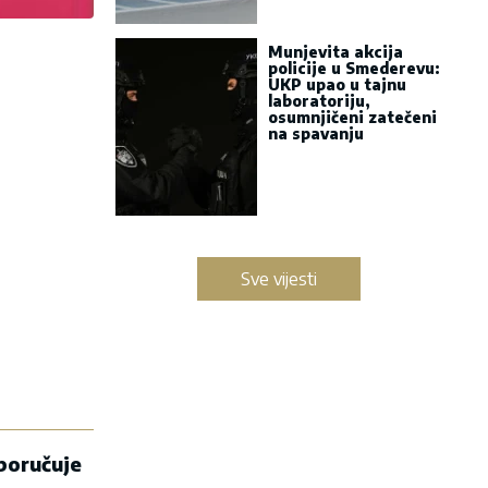
Munjevita akcija
policije u Smederevu:
UKP upao u tajnu
laboratoriju,
osumnjičeni zatečeni
na spavanju
Sve vijesti
 poručuje