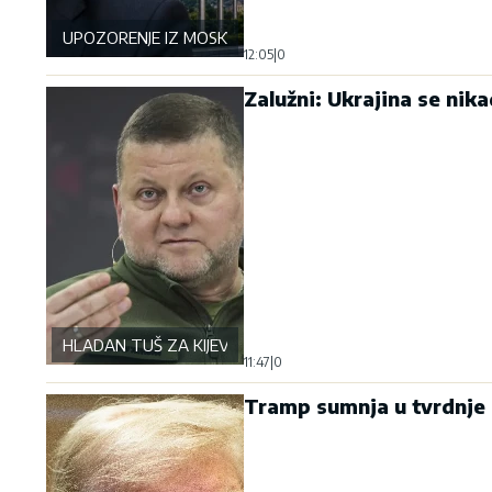
UPOZORENJE IZ MOSKVE
12:05
|
0
Zalužni: Ukrajina se nik
HLADAN TUŠ ZA KIJEV
11:47
|
0
Tramp sumnja u tvrdnje 