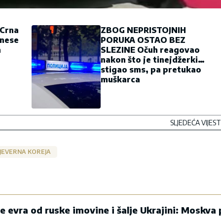
 Crna
ZBOG NEPRISTOJNIH
onese
PORUKA OSTAO BEZ
m
SLEZINE Očuh reagovao
nakon što je tinejdžerki
stigao sms, pa pretukao
muškarca
SLJEDEĆA VIJEST
JEVERNA KOREJA
de evra od ruske imovine i šalje Ukrajini: Moskva