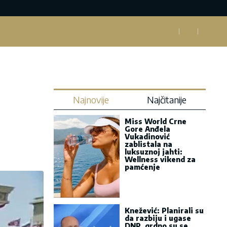
Najnovije
Najčitanije
Miss World Crne
Gore Anđela
Vukadinović
zablistala na
luksuznoj jahti:
Wellness vikend za
pamćenje
Knežević: Planirali su
da razbiju i ugase
DNP, grdno su se