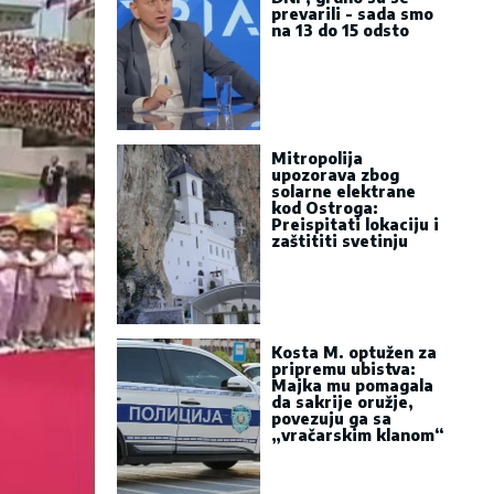
prevarili - sada smo
na 13 do 15 odsto
Mitropolija
upozorava zbog
solarne elektrane
kod Ostroga:
Preispitati lokaciju i
zaštititi svetinju
Kosta M. optužen za
pripremu ubistva:
Majka mu pomagala
da sakrije oružje,
povezuju ga sa
„vračarskim klanom“