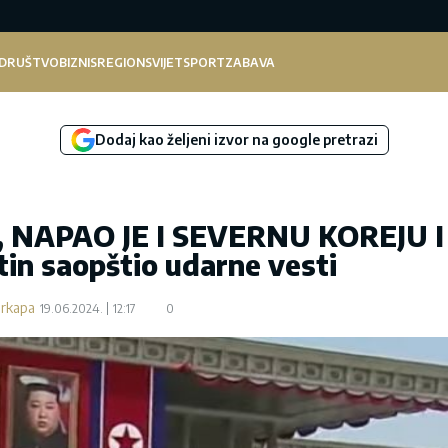
DRUŠTVO
BIZNIS
REGION
SVIJET
SPORT
ZABAVA
Dodaj kao željeni izvor na google pretrazi
 NAPAO JE I SEVERNU KOREJU I
n saopštio udarne vesti
arkapa
19.06.2024.
12:17
0