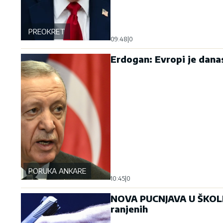
PREOKRET
09:48
|
0
Erdogan: Evropi je dana
PORUKA ANKARE
10:45
|
0
NOVA PUCNJAVA U ŠKOLI 
ranjenih