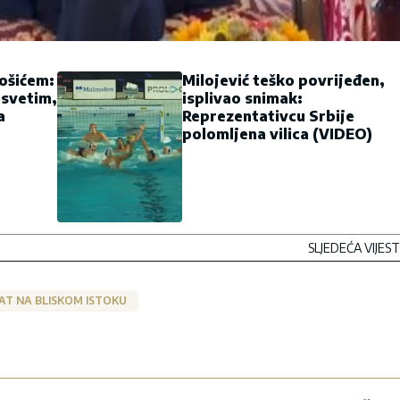
Tošićem:
Milojević teško povrijeđen,
osvetim,
isplivao snimak:
a
Reprezentativcu Srbije
polomljena vilica (VIDEO)
SLJEDEĆA VIJEST
AT NA BLISKOM ISTOKU