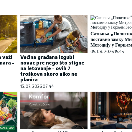
Сазнања „Политике
поставио замку Ми
Методију у Горњем
05. 08. 2026 15:45
 važi
Većina građana izgubi
nara -
novac pre nego što stigne
na letovanje - ovih 7
troškova skoro niko ne
planira
15. 07. 2026 07:44