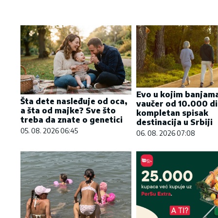
Evo u kojim banjama
Šta dete nasleđuje od oca,
vaučer od 10.000 di
a šta od majke? Sve što
kompletan spisak
treba da znate o genetici
destinacija u Srbiji
05. 08. 2026 06:45
06. 08. 2026 07:08