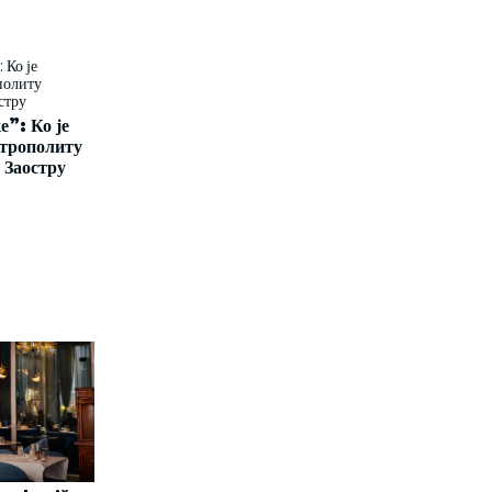
”: Ко је
трополиту
 Заостру