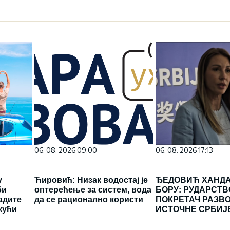
06. 08. 2026 09:00
06. 08. 2026 17:13
у
Ћировић: Низак водостај је
ЂЕДОВИЋ ХАНД
би
оптерећење за систем, вода
БОРУ: РУДАРСТВ
адите
да се рационално користи
ПОКРЕТАЧ РАЗВ
кући
ИСТОЧНЕ СРБИЈ