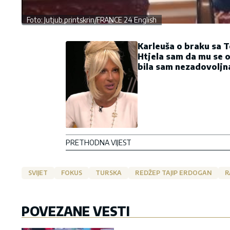
Foto: Jutjub printskrin/FRANCE 24 English
Karleuša o braku sa 
Htjela sam da mu se 
bila sam nezadovoljn
PRETHODNA VIJEST
SVIJET
FOKUS
TURSKA
REDŽEP TAJIP ERDOGAN
R
POVEZANE VESTI