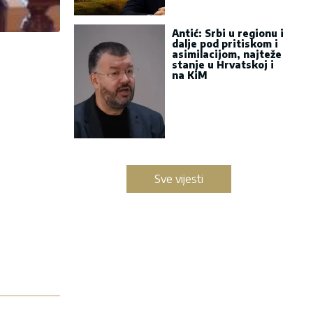
Antić: Srbi u regionu i
dalje pod pritiskom i
asimilacijom, najteže
stanje u Hrvatskoj i
na KiM
Sve vijesti