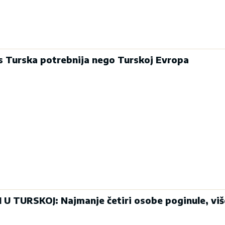
s Turska potrebnija nego Turskoj Evropa
U TURSKOJ: Najmanje četiri osobe poginule, viš