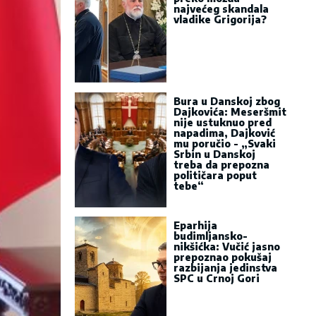
najvećeg skandala
vladike Grigorija?
Bura u Danskoj zbog
Dajkovića: Meseršmit
nije ustuknuo pred
napadima, Dajković
mu poručio - „Svaki
Srbin u Danskoj
treba da prepozna
političara poput
tebe“
Eparhija
budimljansko-
nikšićka: Vučić jasno
prepoznao pokušaj
razbijanja jedinstva
SPC u Crnoj Gori