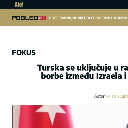
Pogled.me
POČETNA
NAJNOVIJE
POLITIKA
CRNA HRONIKA
FOKUS
Turska se uključuje u r
borbe između Izraela i
Autor:
Miladin Čab