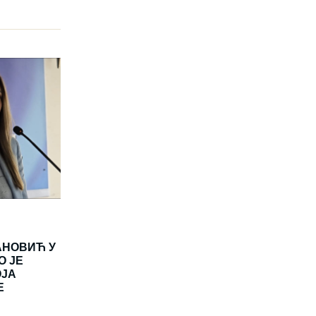
АНОВИЋ У
О ЈЕ
ОЈА
Е