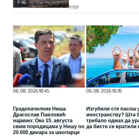
F-16
11:12
|
0
06. 08. 2026 18:45
06. 08. 2026 18:35
Градоначелник Ниша
Изгубили сте пасош 
Драгослав Павловић
иностранству? Шта 
најавио: Око 15. августа
требало одмах да ур
свим породицама у Нишу по
да бисте се вратили 
20.000 динара за школарце