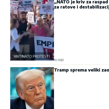
„NATO je kriv za raspad 
za ratove i destabilizaci
ANTINATO PROTESTI
10:06
|
0
Tramp sprema veliki zao