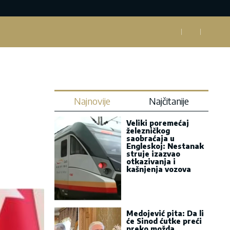
Najnovije
Najčitanije
Veliki poremećaj
železničkog
saobraćaja u
Engleskoj: Nestanak
struje izazvao
otkazivanja i
kašnjenja vozova
Medojević pita: Da li
će Sinod ćutke preći
preko možda