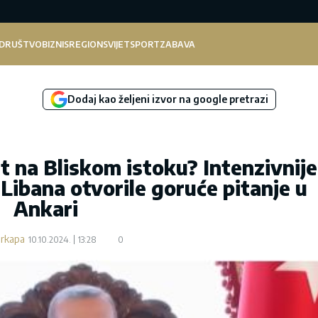
DRUŠTVO
BIZNIS
REGION
SVIJET
SPORT
ZABAVA
Dodaj kao željeni izvor na google pretrazi
at na Bliskom istoku? Intenzivnije
 Libana otvorile goruće pitanje u
Ankari
arkapa
10.10.2024.
13:28
0