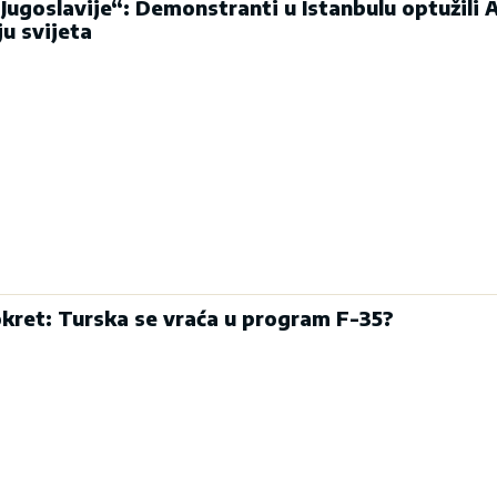
Jugoslavije“: Demonstranti u Istanbulu optužili A
ju svijeta
kret: Turska se vraća u program F-35?