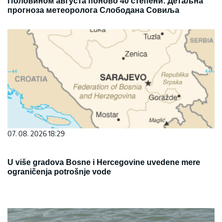
Половином августа поново 40 степени: Детаљна
прогноза метеоролога Слободана Совиља
07. 08. 2026 18:29
U više gradova Bosne i Hercegovine uvedene mere
ograničenja potrošnje vode