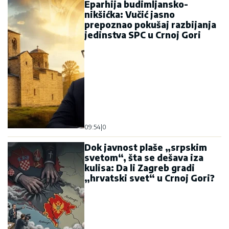
Eparhija budimljansko-
nikšićka: Vučić jasno
prepoznao pokušaj razbijanja
jedinstva SPC u Crnoj Gori
09:54
|
0
Dok javnost plaše „srpskim
svetom“, šta se dešava iza
kulisa: Da li Zagreb gradi
„hrvatski svet“ u Crnoj Gori?