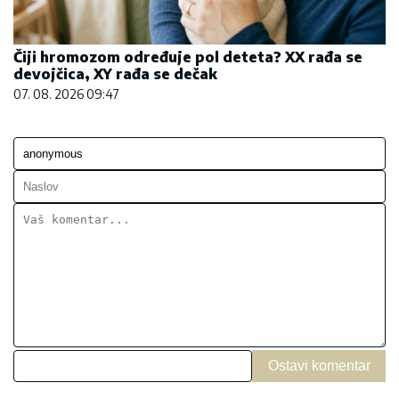
Čiji hromozom određuje pol deteta? XX rađa se
devojčica, XY rađa se dečak
07. 08. 2026 09:47
Ostavi komentar