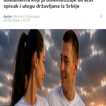
spisak i ulogu državljana iz Srbije
Autor:
Miladin Čabarkapa
0
21.05.2026.
12:27