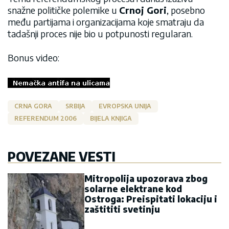
snažne političke polemike u
Crnoj Gori
, posebno
među partijama i organizacijama koje smatraju da
tadašnji proces nije bio u potpunosti regularan.
Bonus video:
CRNA GORA
SRBIJA
EVROPSKA UNIJA
REFERENDUM 2006
BIJELA KNJIGA
POVEZANE VESTI
Mitropolija upozorava zbog
solarne elektrane kod
Ostroga: Preispitati lokaciju i
zaštititi svetinju