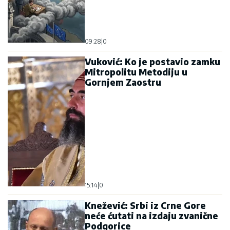
09:28
|
0
Vuković: Ko je postavio zamku
Mitropolitu Metodiju u
Gornjem Zaostru
15:14
|
0
Knežević: Srbi iz Crne Gore
neće ćutati na izdaju zvanične
Podgorice