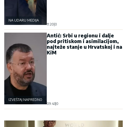
NA UDARU MEDIJA
11:20
|
0
Antić: Srbi u regionu i dalje
pod pritiskom i asimilacijom,
najteže stanje u Hrvatskoj i na
KiM
IZVEŠTAJ NAPREDNOG KLUBA
09:43
|
0