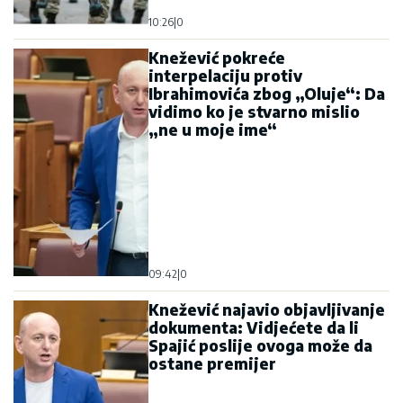
10:26
|
0
Knežević pokreće
interpelaciju protiv
Ibrahimovića zbog „Oluje“: Da
vidimo ko je stvarno mislio
„ne u moje ime“
09:42
|
0
Knežević najavio objavljivanje
dokumenta: Vidjećete da li
Spajić poslije ovoga može da
ostane premijer