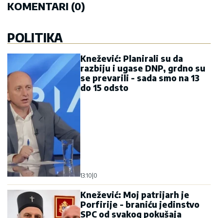
KOMENTARI (0)
POLITIKA
Knežević: Planirali su da
razbiju i ugase DNP, grdno su
se prevarili - sada smo na 13
do 15 odsto
13:10
|
0
Knežević: Moj patrijarh je
Porfirije - braniću jedinstvo
SPC od svakog pokušaja