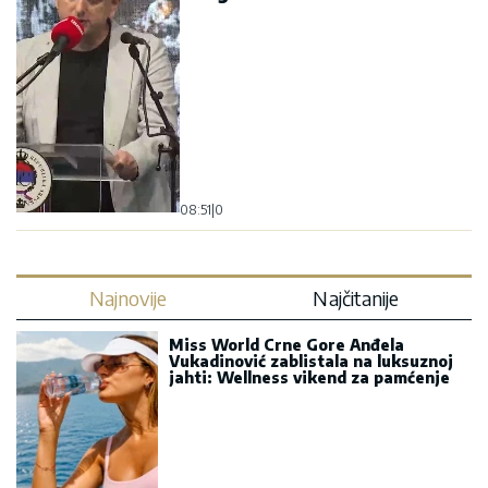
08:51
|
0
Najnovije
Najčitanije
Miss World Crne Gore Anđela
Vukadinović zablistala na luksuznoj
jahti: Wellness vikend za pamćenje