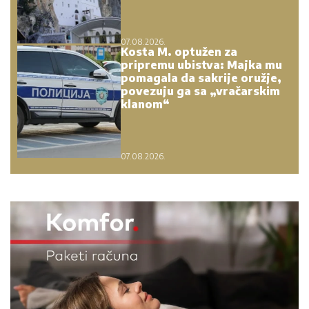
07.08.2026.
Kosta M. optužen za
pripremu ubistva: Majka mu
pomagala da sakrije oružje,
povezuju ga sa „vračarskim
klanom“
07.08.2026.