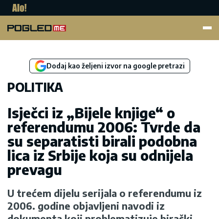
Pogled.me
Dodaj kao željeni izvor na google pretrazi
POLITIKA
Isječci iz „Bijele knjige“ o
referendumu 2006: Tvrde da
su separatisti birali podobna
lica iz Srbije koja su odnijela
prevagu
U trećem dijelu serijala o referendumu iz
2006. godine objavljeni navodi iz
dokumenta koji problematizuje birački