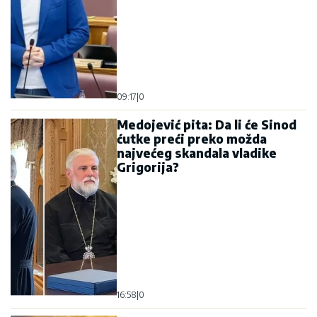
09:17
|
0
Medojević pita: Da li će Sinod
ćutke preći preko možda
najvećeg skandala vladike
Grigorija?
16:58
|
0