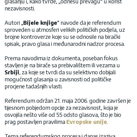
glasanju i, kako tvrde, „odnesu prevagu“ u korist
nezavisnosti.
Autori „
Bijele knjige
“ navode da je referendum
sproveden u atmosferi velikih političkih podjela, uz
brojne kontroverze koje su se odnosile na birački
spisak, pravo glasa i međunarodni nadzor procesa.
Prema navodima iz dokumenta, poseban fokus
stavljen je na birače sa prebivalištem ili vezama u
Srbiji
, za koje se tvrdi da su selektivno dobijali
mogućnost glasanja u zavisnosti od političke
procjene tadašnjih vlasti.
Referendum održan 21. maja 2006. godine završen je
tijesnom pobjedom opcije za nezavisnost, koja je
osvojila nešto više od 55 odsto glasova, što je bio
prag postavljen pravilima
Evropske unije
.
Tema referendumskog procesa i danas izaziva