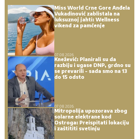
Miss World Crne Gore Anđela
Vukadinović zablistala na
luksuznoj jahti: Wellness
vikend za pamćenje
07.08.2026.
Knežević: Planirali su da
razbiju i ugase DNP, grdno su
se prevarili - sada smo na 13
do 15 odsto
07.08.2026.
Mitropolija upozorava zbog
solarne elektrane kod
Ostroga: Preispitati lokaciju
i zaštititi svetinju