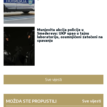
Munjevita akcija policije u
Smederevu: UKP upao u tajnu
laboratoriju, osumnjičeni zatečeni na
spavanju
Sve vijesti
MOŽDA STE PROPUSTILI
Sve vijesti