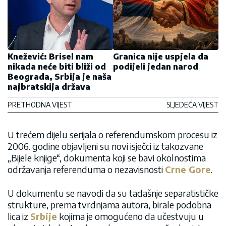
Knežević: Brisel nam
Granica nije uspjela da
nikada neće biti bliži od
podijeli jedan narod
Beograda, Srbija je naša
najbratskija država
PRETHODNA VIJEST
SLJEDEĆA VIJEST
U trećem dijelu serijala o referendumskom procesu iz
2006. godine objavljeni su novi isječci iz takozvane
„Bijele knjige“, dokumenta koji se bavi okolnostima
održavanja referenduma o nezavisnosti
Crne Gore
.
U dokumentu se navodi da su tadašnje separatističke
strukture, prema tvrdnjama autora, birale podobna
lica iz
Srbije
kojima je omogućeno da učestvuju u