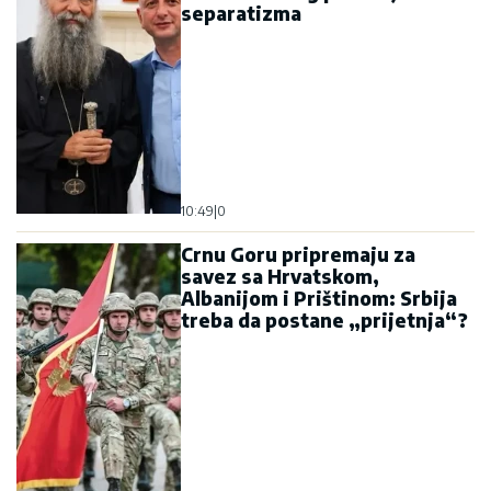
separatizma
10:49
|
0
Crnu Goru pripremaju za
savez sa Hrvatskom,
Albanijom i Prištinom: Srbija
treba da postane „prijetnja“?