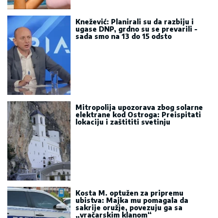
Knežević: Planirali su da razbiju i
ugase DNP, grdno su se prevarili -
sada smo na 13 do 15 odsto
Mitropolija upozorava zbog solarne
elektrane kod Ostroga: Preispitati
lokaciju i zaštititi svetinju
Kosta M. optužen za pripremu
ubistva: Majka mu pomagala da
sakrije oružje, povezuju ga sa
„vračarskim klanom“