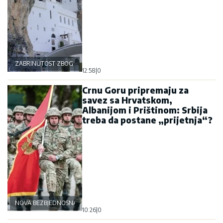
ZABRINUTOST ZBOG OSTROGA
12:58
|
0
Crnu Goru pripremaju za
savez sa Hrvatskom,
Albanijom i Prištinom: Srbija
treba da postane „prijetnja“?
NOVA BEZBJEDNOSNA OSOVINA
10:26
|
0