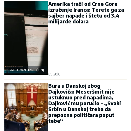
Amerika traži od Crne Gore
izručenje Iranca: Terete ga za
sajber napade i štetu od 3,4
milijarde dolara
SAD TRAŽE IZRUČENJE
09:30
|
0
Bura u Danskoj zbog
Dajkovića: Meseršmit nije
ustuknuo pred napadima,
Dajković mu poručio - „Svaki
Srbin u Danskoj treba da
prepozna političara poput
tebe“