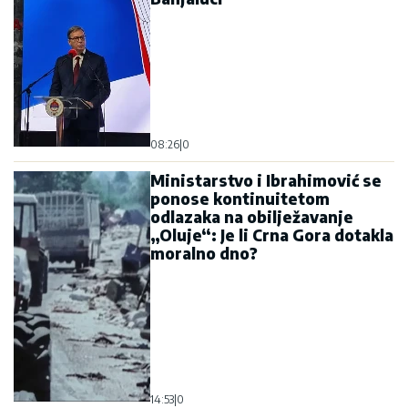
08:26
|
0
Ministarstvo i Ibrahimović se
ponose kontinuitetom
odlazaka na obilježavanje
„Oluje“: Je li Crna Gora dotakla
moralno dno?
14:53
|
0