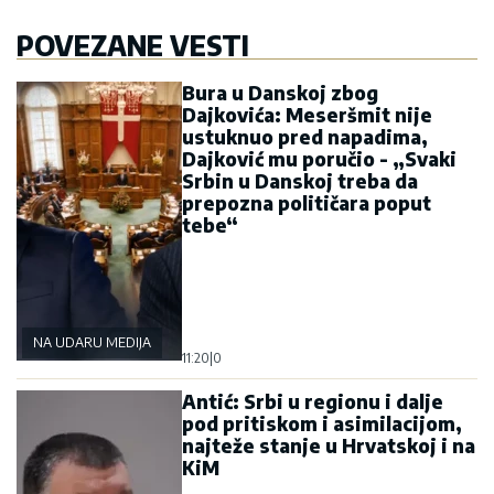
POVEZANE VESTI
Bura u Danskoj zbog
Dajkovića: Meseršmit nije
ustuknuo pred napadima,
Dajković mu poručio - „Svaki
Srbin u Danskoj treba da
prepozna političara poput
tebe“
NA UDARU MEDIJA
11:20
|
0
Antić: Srbi u regionu i dalje
pod pritiskom i asimilacijom,
najteže stanje u Hrvatskoj i na
KiM