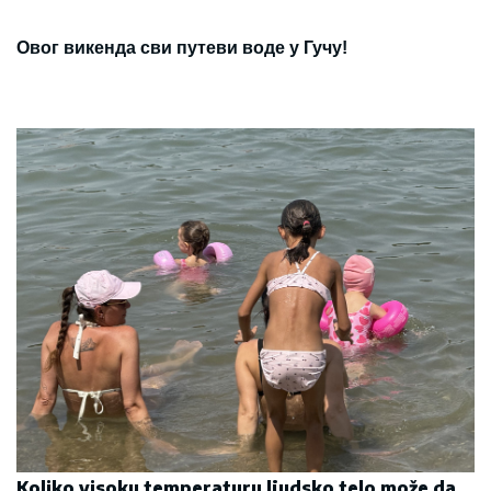
Овог викенда сви путеви воде у Гучу!
Koliko visoku temperaturu ljudsko telo može da