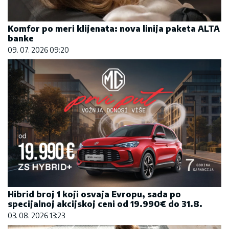
Komfor po meri klijenata: nova linija paketa ALTA
banke
09. 07. 2026 09:20
Hibrid broj 1 koji osvaja Evropu, sada po
specijalnoj akcijskoj ceni od 19.990€ do 31.8.
03. 08. 2026 13:23