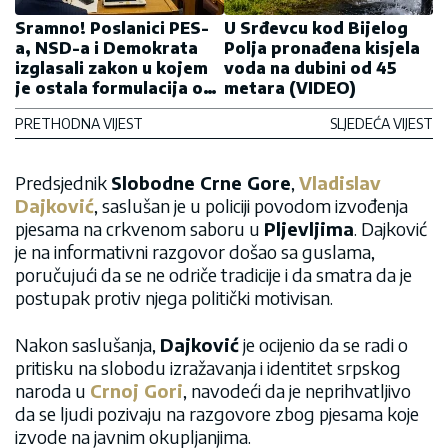
Sramno! Poslanici PES-
U Srđevcu kod Bijelog
a, NSD-a i Demokrata
Polja pronađena kisjela
izglasali zakon u kojem
voda na dubini od 45
je ostala formulacija o
metara (VIDEO)
„nasilnoj aneksiji“ 1918.
PRETHODNA VIJEST
SLJEDEĆA VIJEST
godine
Predsjednik
Slobodne Crne Gore
,
Vladislav
Dajković
, saslušan je u policiji povodom izvođenja
pjesama na crkvenom saboru u
Pljevljima
. Dajković
je na informativni razgovor došao sa guslama,
poručujući da se ne odriče tradicije i da smatra da je
postupak protiv njega politički motivisan.
Nakon saslušanja,
Dajković
je ocijenio da se radi o
pritisku na slobodu izražavanja i identitet srpskog
naroda u
Crnoj Gori
, navodeći da je neprihvatljivo
da se ljudi pozivaju na razgovore zbog pjesama koje
izvode na javnim okupljanjima.