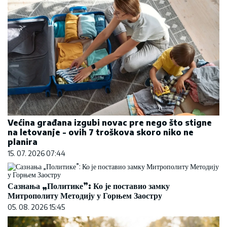
Većina građana izgubi novac pre nego što stigne
na letovanje - ovih 7 troškova skoro niko ne
planira
15. 07. 2026 07:44
Сазнања „Политике”: Ко је поставио замку
Митрополиту Методију у Горњем Заостру
05. 08. 2026 15:45