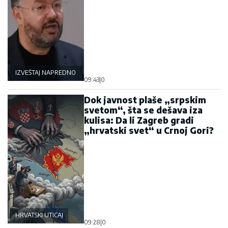
IZVEŠTAJ NAPREDNOG KLUBA
09:43
|
0
Dok javnost plaše „srpskim
svetom“, šta se dešava iza
kulisa: Da li Zagreb gradi
„hrvatski svet“ u Crnoj Gori?
HRVATSKI UTICAJ
09:28
|
0