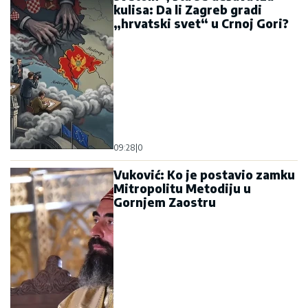
kulisa: Da li Zagreb gradi
„hrvatski svet“ u Crnoj Gori?
09:28
|
0
Vuković: Ko je postavio zamku
Mitropolitu Metodiju u
Gornjem Zaostru