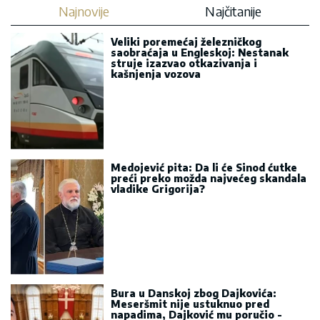
Najnovije
Najčitanije
Veliki poremećaj železničkog
saobraćaja u Engleskoj: Nestanak
struje izazvao otkazivanja i
kašnjenja vozova
Medojević pita: Da li će Sinod ćutke
preći preko možda najvećeg skandala
vladike Grigorija?
Bura u Danskoj zbog Dajkovića:
Meseršmit nije ustuknuo pred
napadima, Dajković mu poručio -