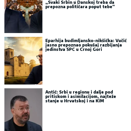
„Svaki Srbin u Danskoj treba da
prepozna političara poput tebe“
Eparhija budimljansko-nikšićka: Vučić
jasno prepoznao pokušaj razbijanja
jedinstva SPC u Crnoj Gori
Antić: Srbi u regionu i dalje pod
pritiskom i asimilacijom, najteže
stanje u Hrvatskoj i na KiM