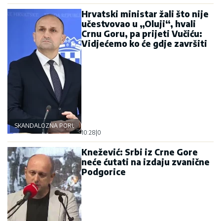
Hrvatski ministar žali što nije
učestvovao u „Oluji“, hvali
Crnu Goru, pa prijeti Vučiću:
Vidjećemo ko će gdje završiti
SKANDALOZNA PORUKA
10:28
|
0
Knežević: Srbi iz Crne Gore
neće ćutati na izdaju zvanične
Podgorice