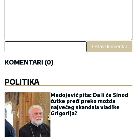
Ostavi komentar
KOMENTARI (0)
POLITIKA
Medojević pita: Da li će Sinod
ćutke preći preko možda
najvećeg skandala vladike
Grigorija?