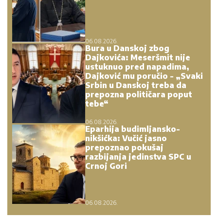
06.08.2026.
Bura u Danskoj zbog
Dajkovića: Meseršmit nije
ustuknuo pred napadima,
Dajković mu poručio - „Svaki
Srbin u Danskoj treba da
prepozna političara poput
tebe“
06.08.2026.
Eparhija budimljansko-
nikšićka: Vučić jasno
prepoznao pokušaj
razbijanja jedinstva SPC u
Crnoj Gori
06.08.2026.