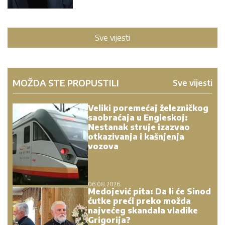
Sve vijesti
MOŽDA STE PROPUSTILI
Sve vijesti
Veliki poremećaj železničkog
saobraćaja u Engleskoj:
Nestanak struje izazvao
otkazivanja i kašnjenja
vozova
06.08.2026.
Medojević pita: Da li će Sinod
ćutke preći preko možda
najvećeg skandala vladike
Grigorija?