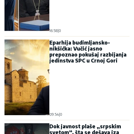
16:58
|
0
Eparhija budimljansko-
nikšićka: Vučić jasno
prepoznao pokušaj razbijanja
jedinstva SPC u Crnoj Gori
09:54
|
0
Dok javnost plaše „srpskim
svetom“, šta se dešava iza