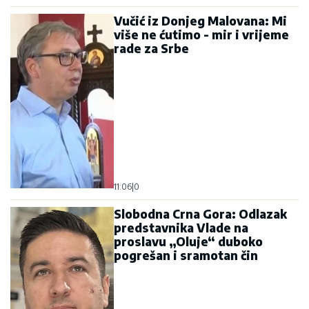
Vučić iz Donjeg Malovana: Mi
više ne ćutimo - mir i vrijeme
rade za Srbe
11:06
|
0
Slobodna Crna Gora: Odlazak
predstavnika Vlade na
proslavu „Oluje“ duboko
pogrešan i sramotan čin