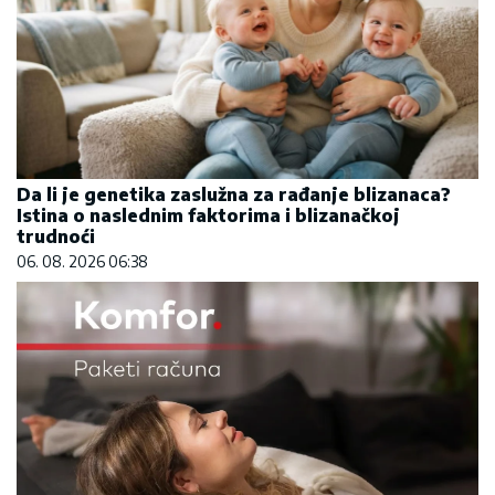
Da li je genetika zaslužna za rađanje blizanaca?
Istina o naslednim faktorima i blizanačkoj
trudnoći
06. 08. 2026 06:38