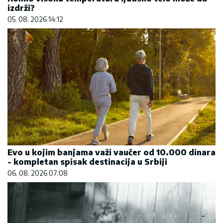
izdrži?
05. 08. 2026 14:12
Evo u kojim banjama važi vaučer od 10.000 dinara
- kompletan spisak destinacija u Srbiji
06. 08. 2026 07:08