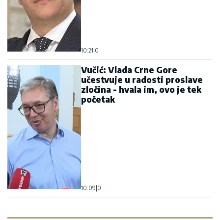
10:21
|
0
Vučić: Vlada Crne Gore
učestvuje u radosti proslave
zločina - hvala im, ovo je tek
početak
10:09
|
0