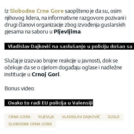
Iz
Slobodne Crne Gore
saopšteno je da su, osim
njihovog lidera, na informativne razgovore pozivani i
drugi članovi organizacije zbog izvođenja guslarskih
pjesama na saboru u
Pljevljima
.
Slučaj je izazvao brojne reakcije u javnosti, dok se
očekuje da se o cijelom događaju oglase i nadležne
institucije u
Crnoj Gori
.
Bonus video:
CRNA GORA
PLJEVLJA
VLADISLAV DAJKOVIĆ
GUSLE
SLOBODNA CRNA GORA