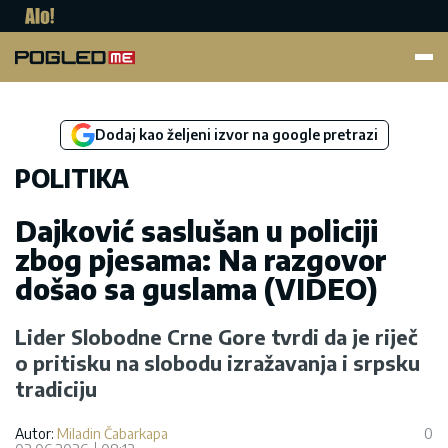
Pogled.me
Dodaj kao željeni izvor na google pretrazi
POLITIKA
Dajković saslušan u policiji
zbog pjesama: Na razgovor
došao sa guslama (VIDEO)
Lider Slobodne Crne Gore tvrdi da je riječ
o pritisku na slobodu izražavanja i srpsku
tradiciju
Autor:
Miladin Čabarkapa
0