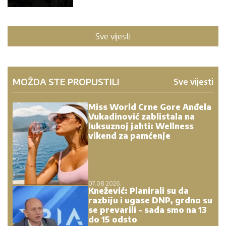
Sve vijesti
MOŽDA STE PROPUSTILI
Sve vijesti
Miss World Crne Gore Anđela
Vukadinović zablistala na
luksuznoj jahti: Wellness
vikend za pamćenje
07.08.2026.
Knežević: Planirali su da
razbiju i ugase DNP, grdno su
se prevarili - sada smo na 13
do 15 odsto