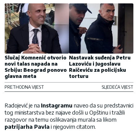
Slučaj Komnenić otvorio
Nastavak suđenja Petru
novi talas napada na
Lazoviću i Jugoslavu
Srbiju: Beograd ponovo
Raičeviću za policijsku
glavna meta
torturu
PRETHODNA VIJEST
SLJEDEĆA VIJEST
Radojević je na
Instagramu
naveo da su predstavnici
tog ministarstva bez najave došli u Opštinu i tražili
razgovor na temu oslikavanja murala sa likom
patrijarha Pavla
i njegovim citatom.