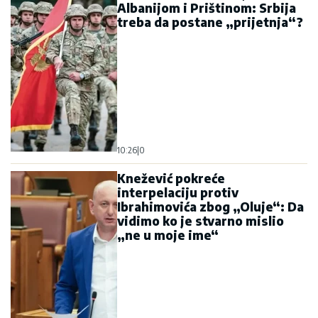
Albanijom i Prištinom: Srbija
treba da postane „prijetnja“?
10:26
|
0
Knežević pokreće
interpelaciju protiv
Ibrahimovića zbog „Oluje“: Da
vidimo ko je stvarno mislio
„ne u moje ime“