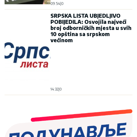
09:54
|
0
SRPSKA LISTA UBJEDLJIVO
POBIJEDILA: Osvojila najveći
broj odborničkih mjesta u svih
10 opština sa srpskom
većinom
14:32
|
0