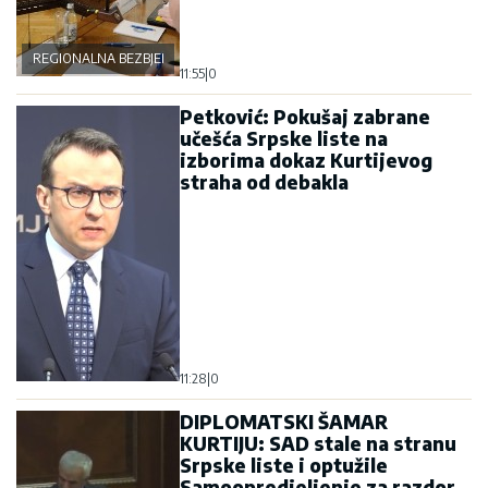
REGIONALNA BEZBJEDNOST
11:55
|
0
Petković: Pokušaj zabrane
učešća Srpske liste na
izborima dokaz Kurtijevog
straha od debakla
11:28
|
0
DIPLOMATSKI ŠAMAR
KURTIJU: SAD stale na stranu
Srpske liste i optužile
Samoopredjeljenje za razdor