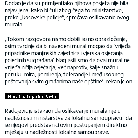
Dodao je da su primljeni iako njihova posjeta nije bila
najavljena, kako bi čuli zbog čega to ministarstvo,
preko „kosovske policije“, sprečava oslikavanje ovog
murala.
„Tokom razgovora nismo dobili jasno obrazloženje,
osim tvrdnje da bi navedeni mural mogao da ‘vrijeđa
pripadnike manjinskih zajednica i vjerska osjećanja
pojedinih sugrađana’. Naglasili smo da ovaj mural ne
vrijeđa ničija osjećanja, već naprotiv, šalje snažnu
poruku mira, pomirenja, tolerancije i međusobnog
poštovanja svim građanima naše opštine“, rekao je on.
Radojević je istakao i da oslikavanje murala nije u
nadležnosti ministarstva za lokalnu samoupravu i da
se njegovi predstavnici ovim postupanjem direktno
miješaju u nadležnosti lokalne samouprave.