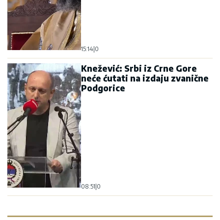
15:14
|
0
Knežević: Srbi iz Crne Gore
neće ćutati na izdaju zvanične
Podgorice
08:51
|
0