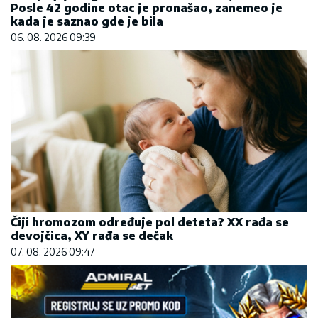
Posle 42 godine otac je pronašao, zanemeo je
kada je saznao gde je bila
06. 08. 2026 09:39
Čiji hromozom određuje pol deteta? XX rađa se
devojčica, XY rađa se dečak
07. 08. 2026 09:47