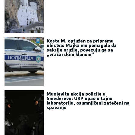
Kosta M. optužen za pripremu
ubistva: Majka mu pomagala da
sakrije oružje, povezuju ga sa
„vračarskim klanom“
Munjevita akcija policije u
Smederevu: UKP upao u tajnu
laboratoriju, osumnjičeni zatečeni na
spavanju