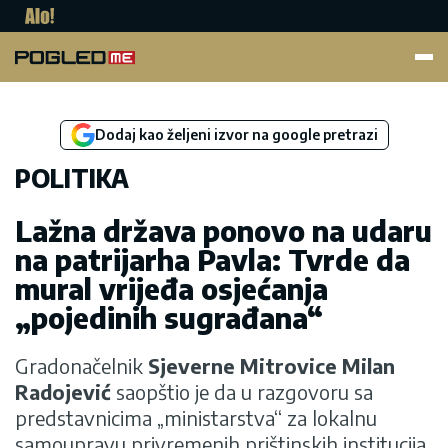
Pogled.me
Dodaj kao željeni izvor na google pretrazi
POLITIKA
Lažna država ponovo na udaru
na patrijarha Pavla: Tvrde da
mural vrijeđa osjećanja
„pojedinih sugrađana“
Gradonačelnik
Sjeverne Mitrovice Milan
Radojević
saopštio je da u razgovoru sa
predstavnicima „ministarstva“ za lokalnu
samoupravu privremenih prištinskih institucija