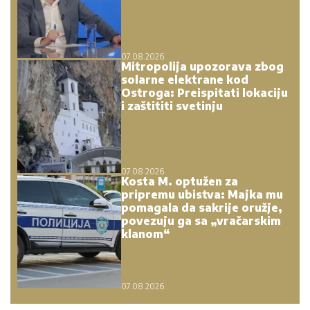
07.08.2026.
Mitropolija upozorava zbog
solarne elektrane kod
Ostroga: Preispitati lokaciju
i zaštititi svetinju
07.08.2026.
Kosta M. optužen za
pripremu ubistva: Majka mu
pomagala da sakrije oružje,
povezuju ga sa „vračarskim
klanom“
07.08.2026.