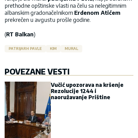
prethodne opštinske vlasti na čelu sa nelegitimnim
albanskim gradonačelnikom
Erdenom Atićem
prekrečen u avgustu prošle godine.
(
RT Balkan
)
PATRIJARH PAVLE
KIM
MURAL
POVEZANE VESTI
Vučić upozorava na kršenje
Rezolucije 1244 i
naoružavanje Prištine