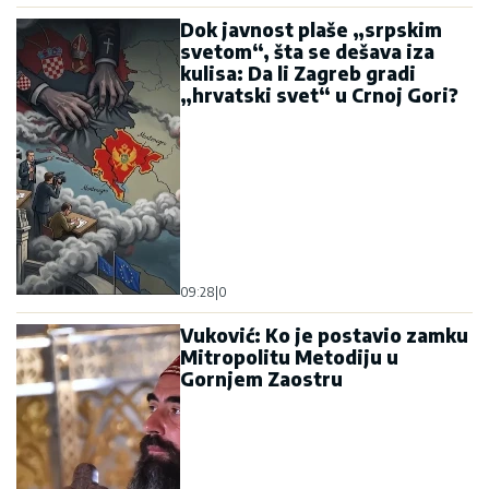
Dok javnost plaše „srpskim
svetom“, šta se dešava iza
kulisa: Da li Zagreb gradi
„hrvatski svet“ u Crnoj Gori?
09:28
|
0
Vuković: Ko je postavio zamku
Mitropolitu Metodiju u
Gornjem Zaostru