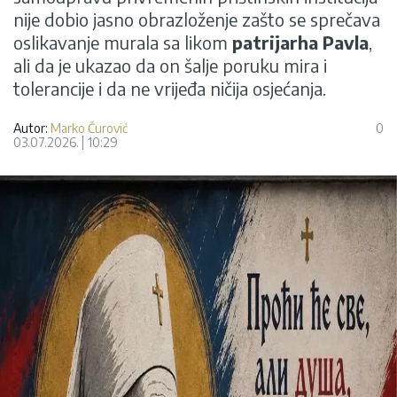
nije dobio jasno obrazloženje zašto se sprečava
oslikavanje murala sa likom
patrijarha Pavla
,
ali da je ukazao da on šalje poruku mira i
tolerancije i da ne vrijeđa ničija osjećanja.
Autor:
Marko Čurović
0
03.07.2026.
10:29