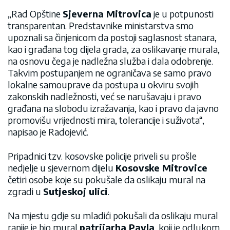
„Rad Opštine
Sjeverna Mitrovica
je u potpunosti
transparentan. Predstavnike ministarstva smo
upoznali sa činjenicom da postoji saglasnost stanara,
kao i građana tog dijela grada, za oslikavanje murala,
na osnovu čega je nadležna služba i dala odobrenje.
Takvim postupanjem ne ograničava se samo pravo
lokalne samouprave da postupa u okviru svojih
zakonskih nadležnosti, već se narušavaju i pravo
građana na slobodu izražavanja, kao i pravo da javno
promovišu vrijednosti mira, tolerancije i suživota“,
napisao je Radojević.
Pripadnici tzv. kosovske policije priveli su prošle
nedjelje u sjevernom dijelu
Kosovske Mitrovice
četiri osobe koje su pokušale da oslikaju mural na
zgradi u
Sutjeskoj ulici
.
Na mjestu gdje su mladići pokušali da oslikaju mural
ranije je bio mural
patrijarha Pavla
, koji je odlukom