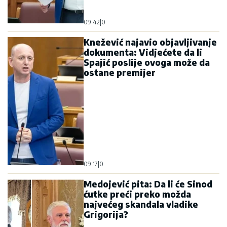
09:42
|
0
Knežević najavio objavljivanje
dokumenta: Vidjećete da li
Spajić poslije ovoga može da
ostane premijer
09:17
|
0
Medojević pita: Da li će Sinod
ćutke preći preko možda
najvećeg skandala vladike
Grigorija?