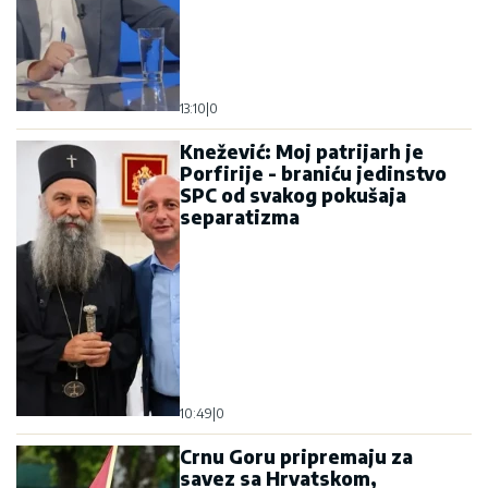
13:10
|
0
Knežević: Moj patrijarh je
Porfirije - braniću jedinstvo
SPC od svakog pokušaja
separatizma
10:49
|
0
Crnu Goru pripremaju za
savez sa Hrvatskom,