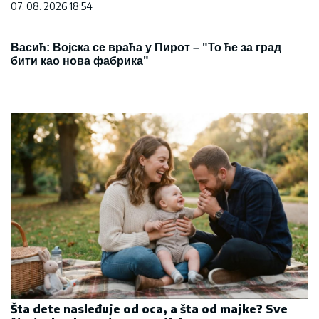
07. 08. 2026 18:54
Васић: Војска се враћа у Пирот – "То ће за град
бити као нова фабрика"
Šta dete nasleđuje od oca, a šta od majke? Sve