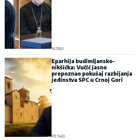
16:58
|
0
Eparhija budimljansko-
nikšićka: Vučić jasno
prepoznao pokušaj razbijanja
jedinstva SPC u Crnoj Gori
09:54
|
0