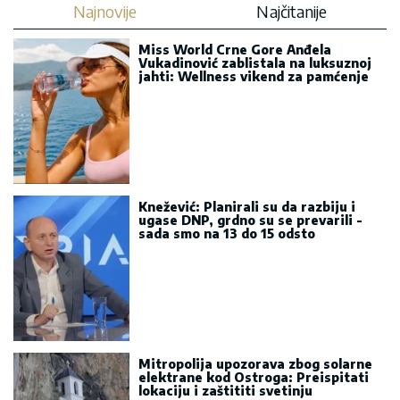
Najnovije
Najčitanije
Miss World Crne Gore Anđela
Vukadinović zablistala na luksuznoj
jahti: Wellness vikend za pamćenje
Knežević: Planirali su da razbiju i
ugase DNP, grdno su se prevarili -
sada smo na 13 do 15 odsto
Mitropolija upozorava zbog solarne
elektrane kod Ostroga: Preispitati
lokaciju i zaštititi svetinju