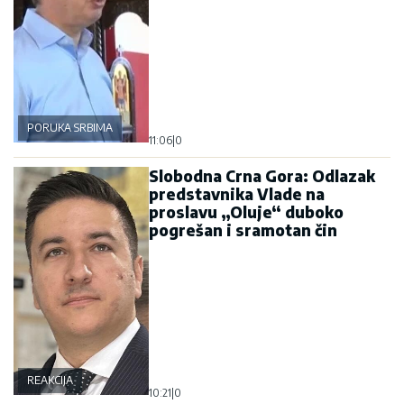
PORUKA SRBIMA
11:06
|
0
Slobodna Crna Gora: Odlazak
predstavnika Vlade na
proslavu „Oluje“ duboko
pogrešan i sramotan čin
REAKCIJA
10:21
|
0