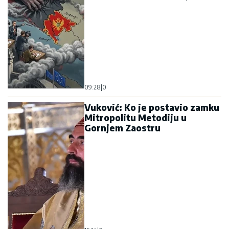
09:28
|
0
Vuković: Ko je postavio zamku
Mitropolitu Metodiju u
Gornjem Zaostru