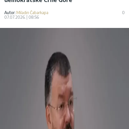
Autor:
Miladin Čabarkapa
0
07.07.2026.
08:56