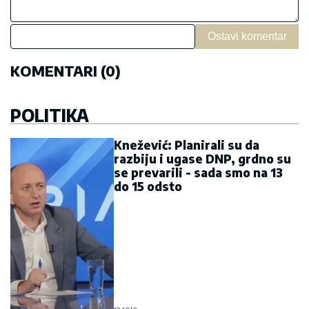
Ostavi komentar
KOMENTARI (0)
POLITIKA
Knežević: Planirali su da
razbiju i ugase DNP, grdno su
se prevarili - sada smo na 13
do 15 odsto