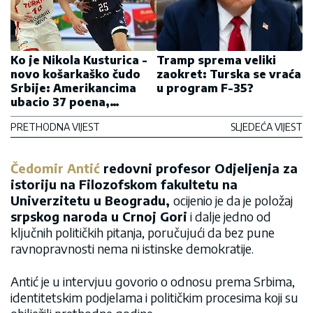
Ko je Nikola Kusturica -
Tramp sprema veliki
novo košarkaško čudo
zaokret: Turska se vraća
Srbije: Amerikancima
u program F-35?
ubacio 37 poena,
Barselona ga već upisala
PRETHODNA VIJEST
SLJEDEĆA VIJEST
u istoriju
Čedomir Antić
redovni profesor Odjeljenja za
istoriju na Filozofskom fakultetu na
Univerzitetu u Beogradu,
ocijenio je da je položaj
srpskog naroda u Crnoj Gori
i dalje jedno od
ključnih političkih pitanja, poručujući da bez pune
ravnopravnosti nema ni istinske demokratije.
Antić je u intervjuu govorio o odnosu prema Srbima,
identitetskim podjelama i političkim procesima koji su