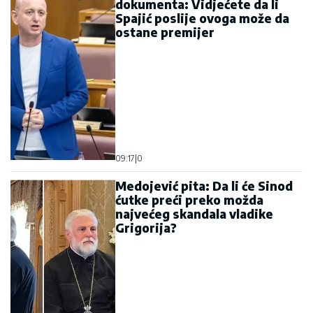
dokumenta: Vidjećete da li
Spajić poslije ovoga može da
ostane premijer
09:17
|
0
Medojević pita: Da li će Sinod
ćutke preći preko možda
najvećeg skandala vladike
Grigorija?