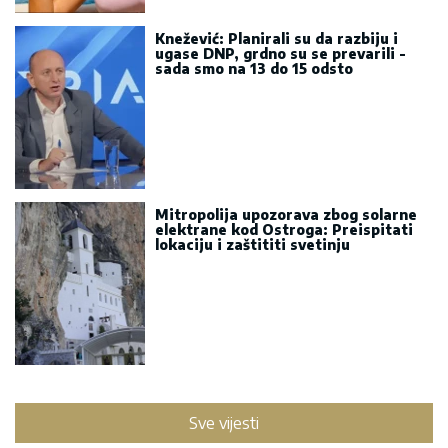
Knežević: Planirali su da razbiju i
ugase DNP, grdno su se prevarili -
sada smo na 13 do 15 odsto
Mitropolija upozorava zbog solarne
elektrane kod Ostroga: Preispitati
lokaciju i zaštititi svetinju
Sve vijesti