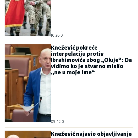
10:26
|
0
Knežević pokreće
interpelaciju protiv
Ibrahimovića zbog „Oluje“: Da
vidimo ko je stvarno mislio
„ne u moje ime“
09:42
|
0
Knežević najavio objavljivanje