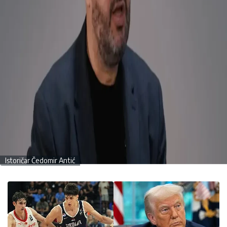
Istoričar Čedomir Antić