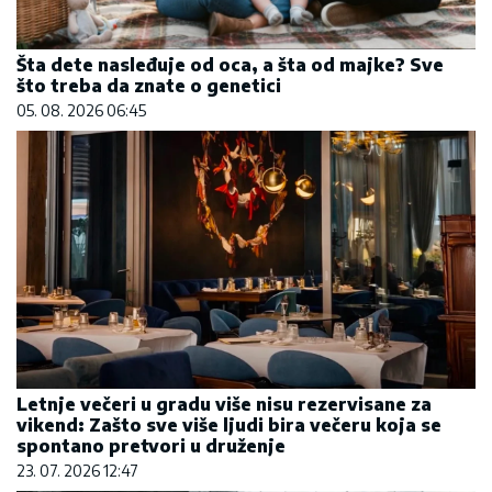
Šta dete nasleđuje od oca, a šta od majke? Sve
što treba da znate o genetici
05. 08. 2026 06:45
Letnje večeri u gradu više nisu rezervisane za
vikend: Zašto sve više ljudi bira večeru koja se
spontano pretvori u druženje
23. 07. 2026 12:47