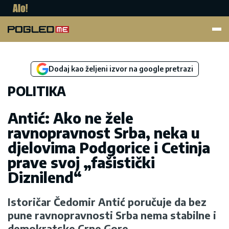
Pogled.me
Dodaj kao željeni izvor na google pretrazi
POLITIKA
Antić: Ako ne žele
ravnopravnost Srba, neka u
djelovima Podgorice i Cetinja
prave svoj „fašistički
Diznilend“
Istoričar Čedomir Antić poručuje da bez
pune ravnopravnosti Srba nema stabilne i
demokratske Crne Gore