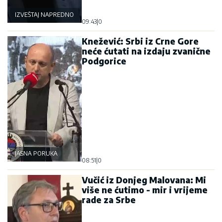
IZVEŠTAJ NAPREDNOG KLUBA
09:43
|
0
Knežević: Srbi iz Crne Gore
neće ćutati na izdaju zvanične
Podgorice
JASNA PORUKA
08:51
|
0
Vučić iz Donjeg Malovana: Mi
više ne ćutimo - mir i vrijeme
rade za Srbe