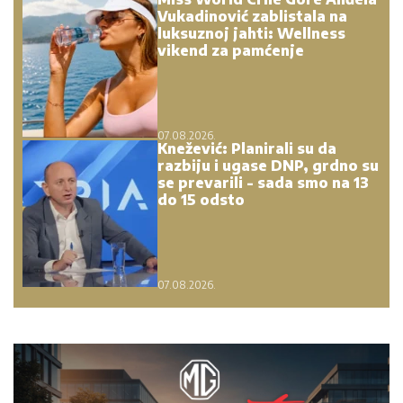
Vukadinović zablistala na
luksuznoj jahti: Wellness
vikend za pamćenje
07.08.2026.
Knežević: Planirali su da
razbiju i ugase DNP, grdno su
se prevarili - sada smo na 13
do 15 odsto
07.08.2026.