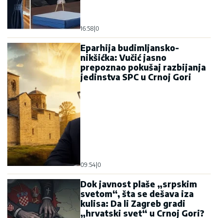
16:58
|
0
Eparhija budimljansko-
nikšićka: Vučić jasno
prepoznao pokušaj razbijanja
jedinstva SPC u Crnoj Gori
09:54
|
0
Dok javnost plaše „srpskim
svetom“, šta se dešava iza
kulisa: Da li Zagreb gradi
„hrvatski svet“ u Crnoj Gori?