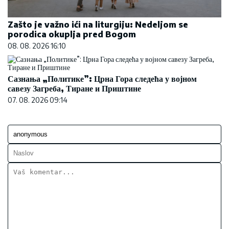
Zašto je važno ići na liturgiju: Nedeljom se
porodica okuplja pred Bogom
08. 08. 2026 16:10
Сазнања „Политике”: Црна Гора следећа у војном
савезу Загреба, Тиране и Приштине
07. 08. 2026 09:14