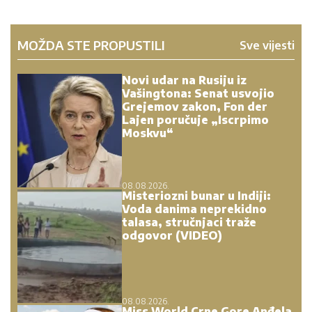
MOŽDA STE PROPUSTILI
Sve vijesti
Novi udar na Rusiju iz
Vašingtona: Senat usvojio
Grejemov zakon, Fon der
Lajen poručuje „Iscrpimo
Moskvu“
08.08.2026.
Misteriozni bunar u Indiji:
Voda danima neprekidno
talasa, stručnjaci traže
odgovor (VIDEO)
08.08.2026.
Miss World Crne Gore Anđela