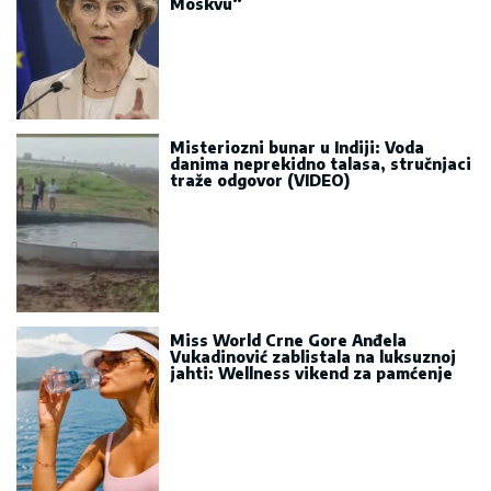
Moskvu“
Misteriozni bunar u Indiji: Voda
danima neprekidno talasa, stručnjaci
traže odgovor (VIDEO)
Miss World Crne Gore Anđela
Vukadinović zablistala na luksuznoj
jahti: Wellness vikend za pamćenje