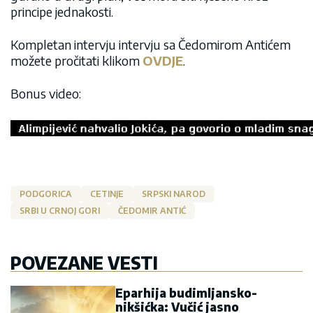
principe jednakosti.
Kompletan intervju intervju sa Čedomirom Antićem
možete pročitati klikom
OVDJE
.
Bonus video:
PODGORICA
CETINJE
SRPSKI NAROD
SRBI U CRNOJ GORI
ČEDOMIR ANTIĆ
POVEZANE VESTI
Eparhija budimljansko-
nikšićka: Vučić jasno