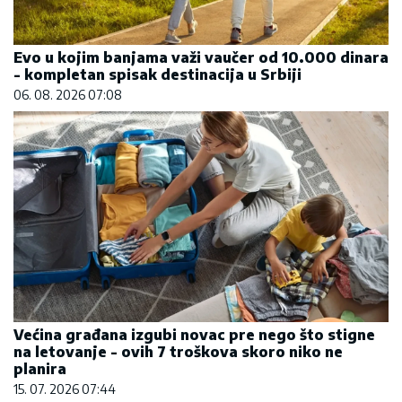
Evo u kojim banjama važi vaučer od 10.000 dinara
- kompletan spisak destinacija u Srbiji
06. 08. 2026 07:08
Većina građana izgubi novac pre nego što stigne
na letovanje - ovih 7 troškova skoro niko ne
planira
15. 07. 2026 07:44