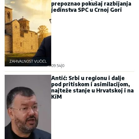
prepoznao pokušaj razbijanja
jedinstva SPC u Crnoj Gori
ZAHVALNOST VUČIĆU
09:54
|
0
Antić: Srbi u regionu i dalje
pod pritiskom i asimilacijom,
najteže stanje u Hrvatskoj i na
KiM