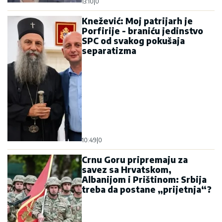
13:10
|
0
Knežević: Moj patrijarh je
Porfirije - braniću jedinstvo
SPC od svakog pokušaja
separatizma
10:49
|
0
Crnu Goru pripremaju za
savez sa Hrvatskom,
Albanijom i Prištinom: Srbija
treba da postane „prijetnja“?