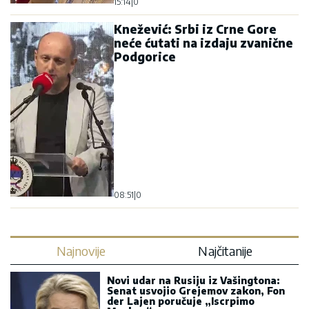
15:14
|
0
Knežević: Srbi iz Crne Gore
neće ćutati na izdaju zvanične
Podgorice
08:51
|
0
Najnovije
Najčitanije
Novi udar na Rusiju iz Vašingtona:
Senat usvojio Grejemov zakon, Fon
der Lajen poručuje „Iscrpimo