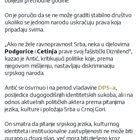
obilježili prethodne godine.
On je poručio da se ne može graditi stabilno društvo
ukoliko se jednom narodu uskraćuju prava koja
pripadaju svima.
„Ako ne žele ravnopravnost Srba, neka u djelovima
Podgorice
i
Cetinja
prave svoj fašistički Diznilend“,
kazao je Antić, kritikujući politike koje, prema
njegovom mišljenju, nastavljaju diskriminaciju
srpskog naroda.
Antić se osvrnuo i na period vladavine
DPS-a
,
posljedice dugogodišnjih identitetskih sukoba, ali i na
odnos aktuelnih političkih aktera prema pitanjima
jezika, kulture i položaja Srba u Crnoj Gori.
On smatra da pitanje srpskog jezika, kulturnog
identiteta i institucionalne zastupljenosti ne može biti
gurano u drugi plan, već mora biti riješeno kroz