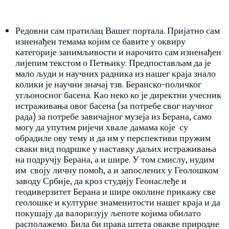
Редовни сам пратилац Вашег портала. Пријатно сам
изненађен темама којим се бавите у оквиру
категорије занимљивости и нарочито сам изненађен
лијепим текстом о Петњику. Предпостављам да је
мало људи и научних радника из нашег краја знало
колики је научни значај тзв. Беранско-поличког
угљоносног басена. Као неко ко је директни учесник
истраживања овог басена (за потребе свог научног
рада) за потребе завичајног музеја из Берана, само
могу да упутим ријечи хвале дамама које су
обрадиле ову тему и да им у перспективи пружим
сваки вид подршке у наставку даљих истраживања
на подручју Берана, а и шире. У том смислу, нудим
им своју личну помоћ, а и запослених у Геолошком
заводу Србије, да кроз студију Геонаслеђе и
геодиверзитет Берана и шире околине прикажу све
геолошке и културне знаменитости нашег краја и да
покушају да валоризују љепоте којима обилато
располажемо. Била би права штета овакве природне