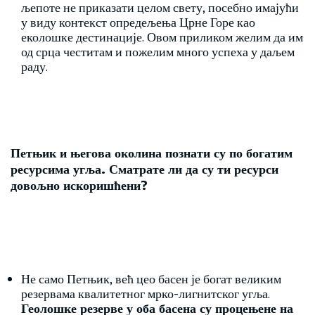
љепоте не приказати целом свету, посебно имајући
у виду контекст опредељења Црне Горе као
еколошке дестинације. Овом приликом желим да им
од срца честитам и пожелим много успеха у даљем
раду.
Петњик и његова околина познати су по богатим
ресурсима угља. Сматрате ли да су ти ресурси
довољно искоришћени?
Не само Петњик, већ цео басен је богат великим
резервама квалитетног мрко-лигнитског угља.
Геолошке резерве у оба басена су процењене на