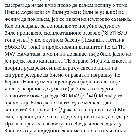
сматрам да имам пуно право да кажем истину о томе.
Имена људи који су били уз мене (или ја уз њих) не
желим да помињем, јер се нисам консултовао са њима.
Као оправдање за доношење те погубне одлуке су
биле процењене експлоатационе резерве (18.511.870
тона угља) у целокупном басену (Лежиште Петњик
9.665.303 тона) и пројектовани капацитет ТЕ од 110
МW. Нама тада, а мени ни до данас, није било јасно ко
је пројектовао капацитет ТЕ Беране. Моја маленкост и
двојица рударских инжењера су свесно ишли на
сигурне резерве да бисмо оправдали изградњу ТЕ
Беране. Наша усмена препорука (која никада није
ушла у завршне документе) је била да сигурни
капацитет може да буде 80 МW (2 *40). Мени у то
време није било јасно зашто су се мешала два
концепта: Ко прави ТЕ (Држава или приватник). Ми
смо, наравно, почели са идејом приватника, а онда је
Држава преузела обавезу на себе да донесе одлуку.
Због тога су и поједини економски показатељи били