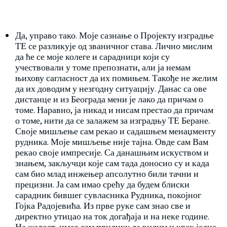
Да, управо тако. Моје сазнање о Пројекту изградње
ТЕ се разликује од званичног става. Лично мислим
да ће се моје колеге и сарадници који су
учествовали у томе препознати, али ја немам
њихову сагласност да их помињем. Такође не желим
да их доводим у незгодну ситуацију. Данас са ове
дистанце и из Београда мени је лако да причам о
томе. Наравно, ја никад и нисам престао да причам
о томе, нити да се залажем за изградњу ТЕ Беране.
Своје мишљење сам рекао и садашњем менаџменту
рудника. Моје мишљење није тајна. Овде сам Вам
рекао своје импресије. Са данашњим искуством и
знањем, закључци које сам тада доносио су и када
сам био млад инжењер апсолутно били тачни и
прецизни. Ја сам имао срећу да будем блиски
сарадник бившег сувласника Рудника, покојног
Гојка Радојевића. Из прве руке сам знао све и
директно утицао на ток догађаја и на неке године.
На жалост, имао сам прилику да видим и крах једне