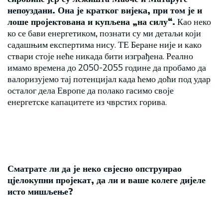
непоуздани. Она је кратког вијека, при том је и
лоше пројектована и купљена „на силу“.
Као неко
ко се бави енергетиком, познати су ми детаљи који
садашњим експертима нису. ТЕ Беране није и како
ствари стоје неће никада бити изграђена. Реално
имамо времена до 2050-2055 године да пробамо да
валоризујемо тај потенцијал када ћемо доћи под удар
осталог дела Европе да полако гасимо своје
енергетске капацитете из чврстих горива.
Сматрате ли да је неко свјесно опструирао
цјелокупни пројекат, да ли и ваше колеге дијеле
исто мишљење?