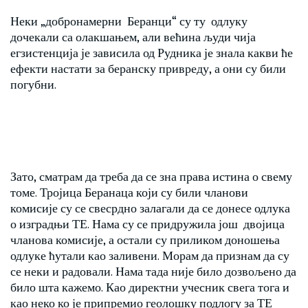
Неки „добронамерни Беранци“ су ту одлуку
дочекали са олакшањем, али већина људи чија
егзистенција је зависила од Рудника је знала какви ће
ефекти настати за беранску привреду, а они су били
погубни.
Зато, сматрам да треба да се зна права истина о свему
томе. Тројица Беранаца који су били чланови
комисије су се свесрдно залагали да се донесе одлука
о изградњи ТЕ. Нама су се придружила још двојица
чланова комисије, а остали су приликом доношења
одлуке ћутали као заливени. Морам да признам да су
се неки и радовали. Нама тада није било дозвољено да
било шта кажемо. Као директни учесник свега тога и
као неко ко је припремио геолошку подлогу за ТЕ