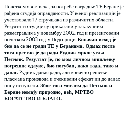
Почетком овог века, за потребе изградње ТЕ Беране је
рађена студија оправданости. У њеној реализацији је
учествовало 17 стручњака из различитих области.
Резултати студије су приказани у закључним
разматрањима у новембру 2002. год и презентовани
почетком 2003 год. у Подгорици.
Коначан исход је
био да се не гради ТЕ у Беранама. Одмах после
тога престао је да ради Рудник мрког угља
Петњик. Резултат је, по мом личном мишљењу
погрешне одлуке, био погубан, како тада, тако и
данас
. Рудник данас ради, али коначно решење
пласмана производа и очекивани ефекат ни до данас
нису испуњени.
Због тога мислим да Петњик и
Беране немају природно, већ, МРТВО
БОГАТСТВО И БЛАГО.