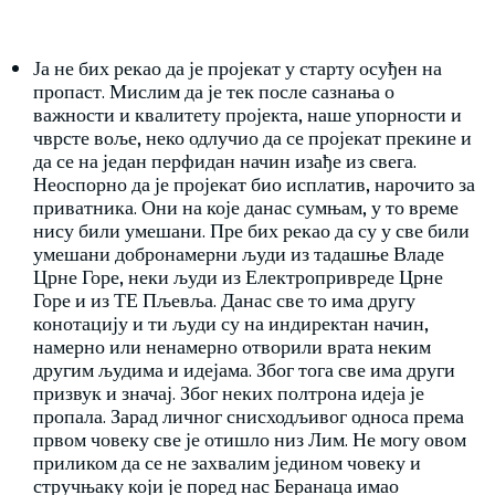
Ја не бих рекао да је пројекат у старту осуђен на
пропаст. Мислим да је тек после сазнања о
важности и квалитету пројекта, наше упорности и
чврсте воље, неко одлучио да се пројекат прекине и
да се на један перфидан начин изађе из свега.
Неоспорно да је пројекат био исплатив, нарочито за
приватника. Они на које данас сумњам, у то време
нису били умешани. Пре бих рекао да су у све били
умешани добронамерни људи из тадашње Владе
Црне Горе, неки људи из Електропривреде Црне
Горе и из ТЕ Пљевља. Данас све то има другу
конотацију и ти људи су на индиректан начин,
намерно или ненамерно отворили врата неким
другим људима и идејама. Због тога све има други
призвук и значај. Због неких полтрона идеја је
пропала. Зарад личног снисходљивог односа према
првом човеку све је отишло низ Лим. Не могу овом
приликом да се не захвалим једином човеку и
стручњаку који је поред нас Беранаца имао