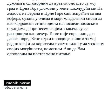
дужним и одговорним да вратим оно што су мој
град и Црна Гора уложили у мене, школујући ме. На
жалост, из Берана и Црне Горе сам испраћен са два
кофера, сузама у очима и моји младалачки снови да
као кадровски стипендиста на последипломским
студијама допринесем својим знањем, су се
распршили као мехур. То ме није спречило да и
данас, поред Београда и породице, живим за мој
родни крај и да користим сваку прилику да у склопу
својих могућности, помогнем. Али да Вам
одговорим на постављено питање:
foto: berane.me