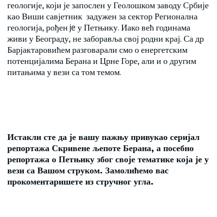
геологије, који је запослен у Геолошком заводу Србије
као Виши савјетник задужен за сектор Регионална
геологија, рођен je у Петњику. Иако већ годинама
живи у Београду, не заборавља свој родни крај. Са др
Барјактаровићем разговарали смо о енергетским
потенцијалима Берана и Црне Горе, али и о другим
питањима у вези са том темом.
Истакли сте да је вашу пажњу привукао серијал
репортажа Скривене љепоте Берана, а посебно
репортажа о Петњику због своје тематике која је у
вези са Вашом струком. Замолићемо вас
прокоментаришете из стручног угла.