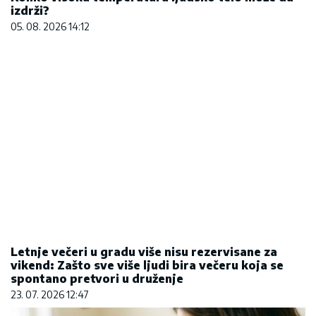
Letnje večeri u gradu više nisu rezervisane za
vikend: Zašto sve više ljudi bira večeru koja se
spontano pretvori u druženje
23. 07. 2026 12:47