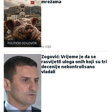
mrežama
POLITIČKI ODGOVOR
14:45
|
0
Zogović: Vrijeme je da se
rasvijetli uloga onih koji su tri
decenije nekontrolisano
vladali