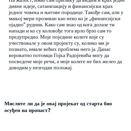
дивне идеје, сатанизацију и финансијски крах
једног човека и његове породице. Такође сам, али у
мањој мери прозиван као неко ко је „финансијски
ојадио“ рудник. Како сам знао од кога долазе ти
напади и ко су коловође тога врло брзо сам то
предупредио. Моје поједине колеге које су
учествовале у овом пројекту су, колико ми је
познато, имале већих проблема него ја. Данас
вероватно потомци Гојка Радојевића могу да
посведоче моје речи, а моје колеге не бих желео да
доводим у незгодан положај.
Мислите ли да је овај пројекат од старта био
осуђен на пропаст?