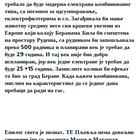
требало да буде модерна електрана комбинованог
типа, са погоном за одсумпоравање,
еклектрофилтерима и сл. Загађивала би мање
животну средину него сви кршеви увезени из
Европе који колају Беранама
.
Била би смештена
на простору Рудеша, са рудником би запошљавала
преко 500 радника и планирани век је требао да
буде 29 година. И тај век није био добро
испланиран, јер век једне електране је требао да
буде 25 +15 година. Замислите колики би ефекат
то био за град Беране
.
Када кажем комбинована,
мислим на карактеристике да се једног дана
пребаци да ради на гас.
Епилог свега је познат. ТЕ Пљевља нема довољно
сировине јер су лежишта Маоче и Матаруге