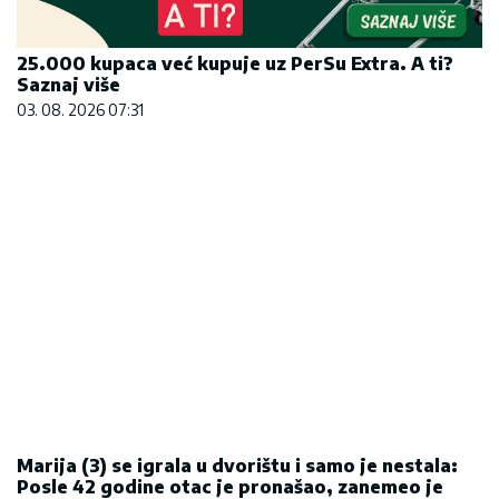
25.000 kupaca već kupuje uz PerSu Extra. A ti?
Saznaj više
03. 08. 2026 07:31
Marija (3) se igrala u dvorištu i samo je nestala:
Posle 42 godine otac je pronašao, zanemeo je
kada je saznao gde je bila
06. 08. 2026 09:39