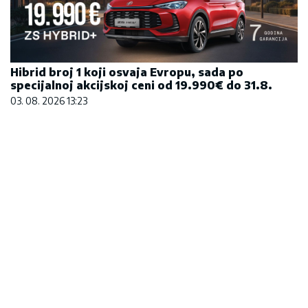
Hibrid broj 1 koji osvaja Evropu, sada po
specijalnoj akcijskoj ceni od 19.990€ do 31.8.
03. 08. 2026 13:23
Većina građana izgubi novac pre nego što stigne
na letovanje - ovih 7 troškova skoro niko ne
planira
15. 07. 2026 07:44