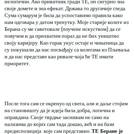
нелогични. Ако приватник гради ТЕ, он сигурно зна
своје домете и зна ефекат. Држава то другачије гледа.
Сума сумарум је била да успоставимо правила како
нам одговара у датом тренутку. Моје старије колеге из
Берана су ме саветовале (поучене искуством) да се
повучем и да прихватим пораз да не бих уништио
своју каријеру. Као горак укус остаје и чињеница да
су покушали да нас посвађају са колегама из Пљеваља
и да нас представе као ривале-која ће ТЕ имати
приоритет.
После тога сам се окренуо од свега, али и даље стојим
на становишту да је идеја била добра, логична и
оправдана. Своје тврдње заснивам не само на
налазима до којих сам тада дошао, већ и на бази
предиспозиција које сам представио.
ТЕ Беране је