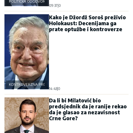
POLITIČKA ODGOVORNOST
09:37
|
0
Kako je Džordž Soroš preživio
Holokaust: Decenijama ga
prate optužbe i kontroverze
KONTROVERZNA PROŠLOST
14:43
|
0
Da li bi Milatović bio
predsjednik da je ranije rekao
da je glasao za nezavisnost
Crne Gore?