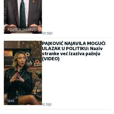
POLITIČKI ZAOKRET
09:56
|
0
PAJKOVIĆ NAJAVILA MOGUĆI
ULAZAK U POLITIKU: Naziv
stranke već izaziva pažnju
(VIDEO)
SEKS
10:55
|
0