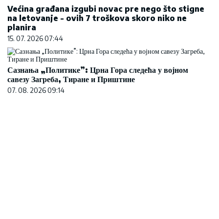
Сазнања „Политике”: Црна Гора следећа у војном
савезу Загреба, Тиране и Приштине
07. 08. 2026 09:14
Evo u kojim banjama važi vaučer od 10.000 dinara
- kompletan spisak destinacija u Srbiji
06. 08. 2026 07:08