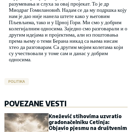
разумевања и слуха за овај пројекат. То је др
Миодраг Гомилановић. Надам се да му подршка коју
нам је дао није нанела штете како у његовим
Пљевљима, тако и у Црној Гори. Ми смо у добрим
колегијалним односима. Заједно смо разговарали и о
другим идејама и пројектима, али из поштовања
према њему о теми Берана никад са њима нисам
хтео да разговарам. Са другим мојим колегама који
су учествовали у томе сам и данас у добрим
односима.
POLITIKA
POVEZANE VESTI
Knežević stihovima uzvratio
gradonačelniku Cetinja:
Objavio pjesmu na društvenim