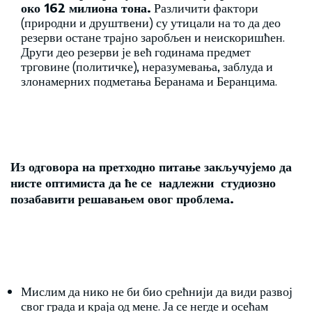
око 162 милиона тона.
Различити фактори
(природни и друштвени) су утицали на то да део
резерви остане трајно заробљен и неискоришћен.
Други део резерви је већ годинама предмет
трговине (политичке), неразумевања, заблуда и
злонамерних подметања Беранама и Беранцима.
Из одговора на претходно питање закључујемо да
нисте оптимиста да ће се надлежни студиозно
позабавити решавањем овог проблема.
Мислим да нико не би био срећнији да види развој
свог града и краја од мене. Ја се негде и осећам