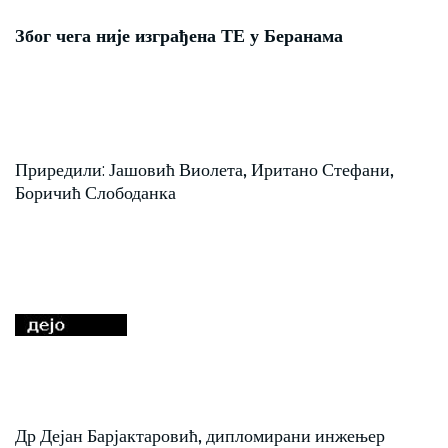
Због чега није изграђена ТЕ у Беранама
Приредили: Јашовић Виолета, Иритано Стефани,
Боричић Слободанка
Др Дејан Барјактаровић, дипломирани инжењер