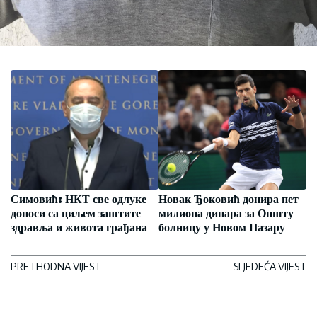
Симовић: НКТ све одлуке
Новак Ђоковић донира пет
доноси са циљем заштите
милиона динара за Општу
здравља и живота грађана
болницу у Новом Пазару
PRETHODNA VIJEST
SLJEDEĆA VIJEST