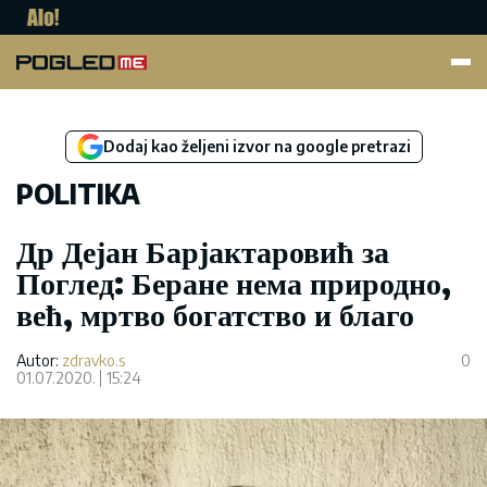
Pogled.me
Dodaj kao željeni izvor na google pretrazi
POLITIKA
Др Дејан Барјактаровић за
Поглед: Беране нема природно,
већ, мртво богатство и благо
Autor:
zdravko.s
0
01.07.2020.
15:24