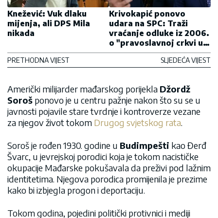
Knežević: Vuk dlaku
Krivokapić ponovo
mijenja, ali DPS Mila
udara na SPC: Traži
nikada
vraćanje odluke iz 2006.
o "pravoslavnoj crkvi u
Crnoj Gori"
PRETHODNA VIJEST
SLJEDEĆA VIJEST
Američki milijarder mađarskog porijekla
Džordž
Soroš
ponovo je u centru pažnje nakon što su se u
javnosti pojavile stare tvrdnje i kontroverze vezane
za njegov život tokom
Drugog svjetskog rata
.
Soroš je rođen 1930. godine u
Budimpešti
kao Đerđ
Švarc, u jevrejskoj porodici koja je tokom nacističke
okupacije Mađarske pokušavala da preživi pod lažnim
identitetima. Njegova porodica promijenila je prezime
kako bi izbjegla progon i deportaciju.
Tokom godina, pojedini politički protivnici i mediji