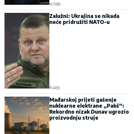
12:05
|
0
Zalužni: Ukrajina se nikada
neće pridružiti NATO-u
11:47
|
0
Mađarskoj prijeti gašenje
nuklearne elektrane „Pakš“:
Rekordno nizak Dunav ugrozio
proizvodnju struje