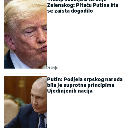
Zelenskog: Pitaću Putina šta
se zaista dogodilo
21:09
|
0
Putin: Podjela srpskog naroda
bila je suprotna principima
Ujedinjenih nacija