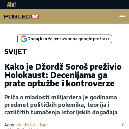
Pogled.me
Dodaj kao željeni izvor na google pretrazi
SVIJET
Kako je Džordž Soroš preživio
Holokaust: Decenijama ga
prate optužbe i kontroverze
Priča o mladosti milijardera je godinama
predmet političkih polemika, teorija i
različitih tumačenja istorijskih događaja
Autor:
Miladin Čabarkapa
0