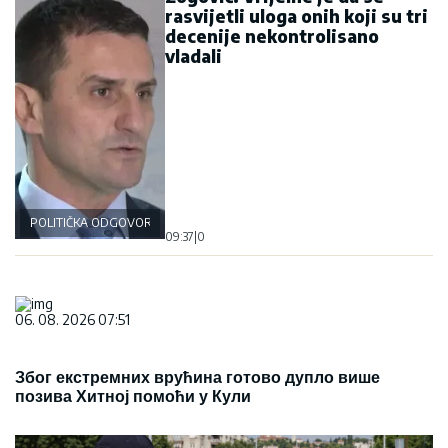
rasvijetli uloga onih koji su tri
decenije nekontrolisano
vladali
POLITIČKA ODGOVORNOST
09:37
|
0
06. 08. 2026 07:51
Због екстремних врућина готово дупло више
позива Хитној помоћи у Кули