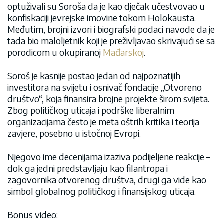
optuživali su Soroša da je kao dječak učestvovao u
konfiskaciji jevrejske imovine tokom Holokausta.
Međutim, brojni izvori i biografski podaci navode da je
tada bio maloljetnik koji je preživljavao skrivajući se sa
porodicom u okupiranoj
Mađarskoj
.
Soroš je kasnije postao jedan od najpoznatijih
investitora na svijetu i osnivač fondacije „Otvoreno
društvo“, koja finansira brojne projekte širom svijeta.
Zbog političkog uticaja i podrške liberalnim
organizacijama često je meta oštrih kritika i teorija
zavjere, posebno u istočnoj Evropi.
Njegovo ime decenijama izaziva podijeljene reakcije –
dok ga jedni predstavljaju kao filantropa i
zagovornika otvorenog društva, drugi ga vide kao
simbol globalnog političkog i finansijskog uticaja.
Bonus video: