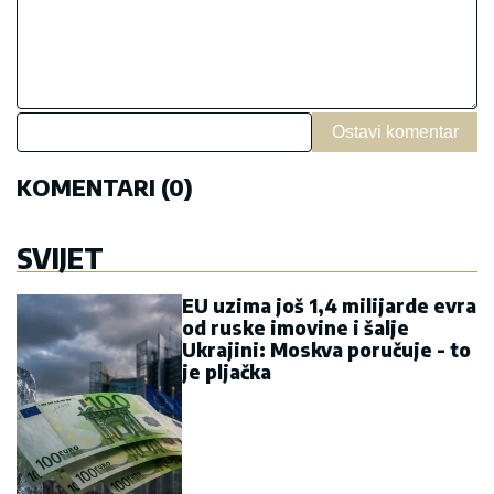
Ostavi komentar
KOMENTARI (0)
SVIJET
EU uzima još 1,4 milijarde evra
od ruske imovine i šalje
Ukrajini: Moskva poručuje - to
je pljačka