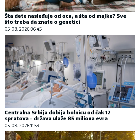
Šta dete nasleđuje od oca, a šta od majke? Sve
što treba da znate o genetici
05. 08. 2026 06:45
Centralna Srbija dobija bolnicu od čak 12
spratova - država ulaže 85 miliona evra
05. 08. 2026 11:59