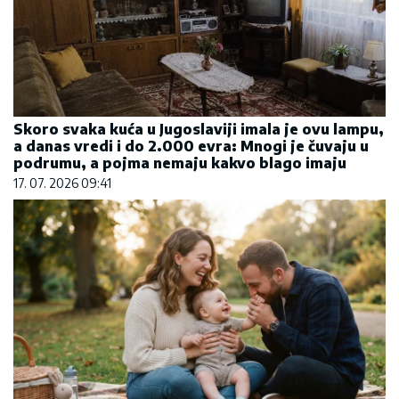
Skoro svaka kuća u Jugoslaviji imala je ovu lampu,
a danas vredi i do 2.000 evra: Mnogi je čuvaju u
podrumu, a pojma nemaju kakvo blago imaju
17. 07. 2026 09:41