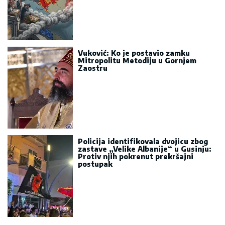
Vuković: Ko je postavio zamku
Mitropolitu Metodiju u Gornjem
Zaostru
Policija identifikovala dvojicu zbog
zastave „Velike Albanije“ u Gusinju:
Protiv njih pokrenut prekršajni
postupak