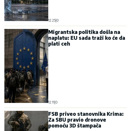
12:25
|
0
Migrantska politika došla na
naplatu: EU sada traži ko će da
plati ceh
12:11
|
0
FSB priveo stanovnika Krima:
Za SBU pravio dronove
pomoću 3D štampača