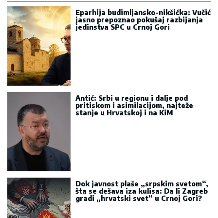
Eparhija budimljansko-nikšićka: Vučić
jasno prepoznao pokušaj razbijanja
jedinstva SPC u Crnoj Gori
Antić: Srbi u regionu i dalje pod
pritiskom i asimilacijom, najteže
stanje u Hrvatskoj i na KiM
Dok javnost plaše „srpskim svetom“,
šta se dešava iza kulisa: Da li Zagreb
gradi „hrvatski svet“ u Crnoj Gori?