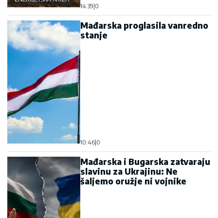
14:39
|
0
Mađarska proglasila vanredno
stanje
10:46
|
0
Mađarska i Bugarska zatvaraju
slavinu za Ukrajinu: Ne
šaljemo oružje ni vojnike