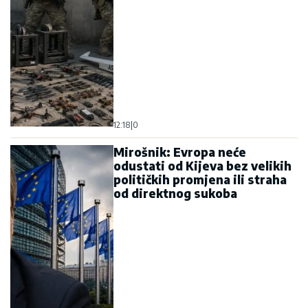
12:18
|
0
Mirošnik: Evropa neće
odustati od Kijeva bez velikih
političkih promjena ili straha
od direktnog sukoba