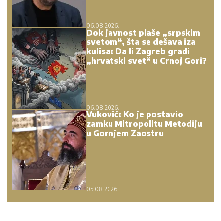
06.08.2026.
Dok javnost plaše „srpskim
svetom“, šta se dešava iza
kulisa: Da li Zagreb gradi
„hrvatski svet“ u Crnoj Gori?
06.08.2026.
Vuković: Ko je postavio
zamku Mitropolitu Metodiju
u Gornjem Zaostru
05.08.2026.