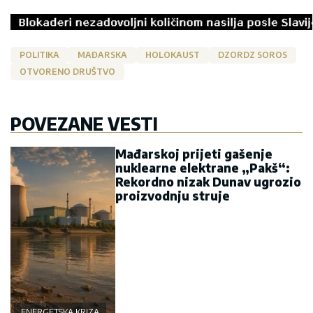
POLITIKA
MAĐARSKA
HOLOKAUST
DZORDZ SOROS
OTVORENO DRUŠTVO
POVEZANE VESTI
Mađarskoj prijeti gašenje
nuklearne elektrane „Pakš“:
Rekordno nizak Dunav ugrozio
proizvodnju struje
ENERGETSKA KRIZA