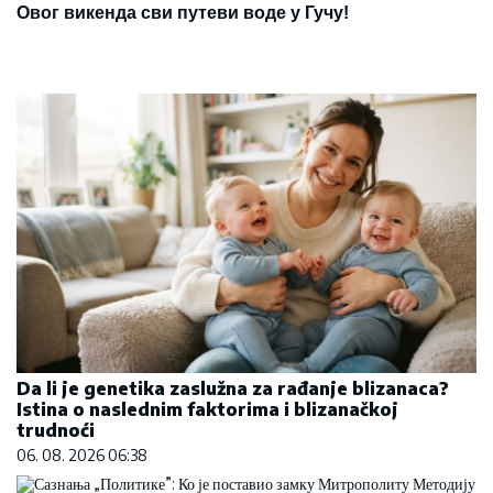
Овог викенда сви путеви воде у Гучу!
Da li je genetika zaslužna za rađanje blizanaca?
Istina o naslednim faktorima i blizanačkoj
trudnoći
06. 08. 2026 06:38