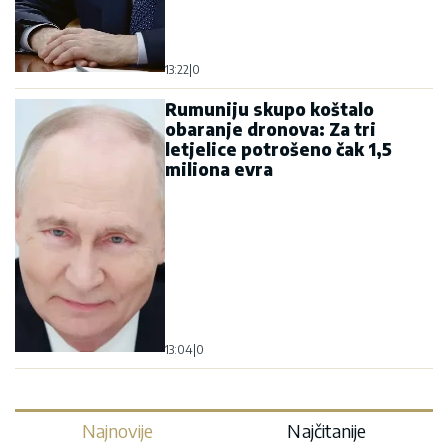
13:22
|
0
Rumuniju skupo koštalo
obaranje dronova: Za tri
letjelice potrošeno čak 1,5
miliona evra
13:04
|
0
Najnovije
Najčitanije