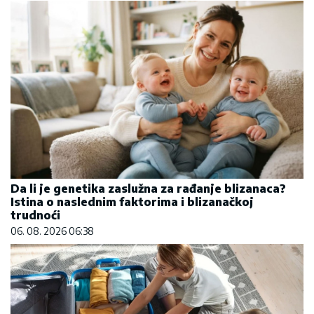
Da li je genetika zaslužna za rađanje blizanaca?
Istina o naslednim faktorima i blizanačkoj
trudnoći
06. 08. 2026 06:38