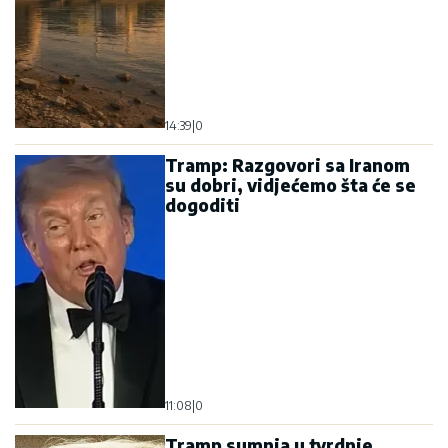
14:39
|
0
Tramp: Razgovori sa Iranom
su dobri, vidjećemo šta će se
dogoditi
11:08
|
0
Tramp sumnja u tvrdnje