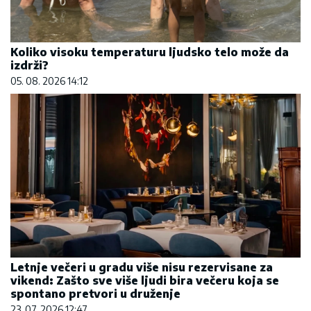
Koliko visoku temperaturu ljudsko telo može da
izdrži?
05. 08. 2026 14:12
Letnje večeri u gradu više nisu rezervisane za
vikend: Zašto sve više ljudi bira večeru koja se
spontano pretvori u druženje
23. 07. 2026 12:47