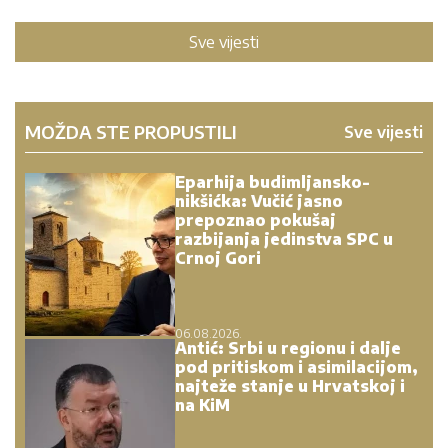
Sve vijesti
MOŽDA STE PROPUSTILI
Sve vijesti
Eparhija budimljansko-
nikšićka: Vučić jasno
prepoznao pokušaj
razbijanja jedinstva SPC u
Crnoj Gori
06.08.2026.
Antić: Srbi u regionu i dalje
pod pritiskom i asimilacijom,
najteže stanje u Hrvatskoj i
na KiM