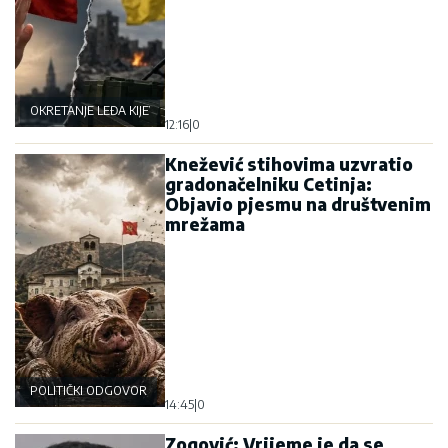
OKRETANJE LEĐA KIJEVU
12:16
|
0
Knežević stihovima uzvratio
gradonačelniku Cetinja:
Objavio pjesmu na društvenim
mrežama
POLITIČKI ODGOVOR
14:45
|
0
Zogović: Vrijeme je da se