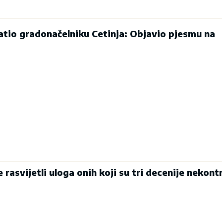
atio gradonačelniku Cetinja: Objavio pjesmu na
 rasvijetli uloga onih koji su tri decenije nekont