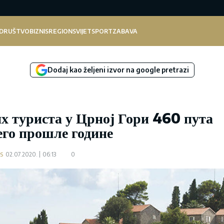
DRUŠTVO
BIZNIS
REGION
SVIJET
SPORT
ZABAVA
Dodaj kao željeni izvor na google pretrazi
х туриста у Црној Гори 460 пута
его прошле године
s
02.07.2020.
06:13
0