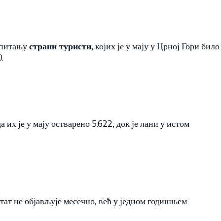
у питању
страни туристи
, којих је у мају у Црној Гори било
.
да их је у мају остварено 5.622, док је лани у истом
тат не објављује месечно, већ у једном годишњем