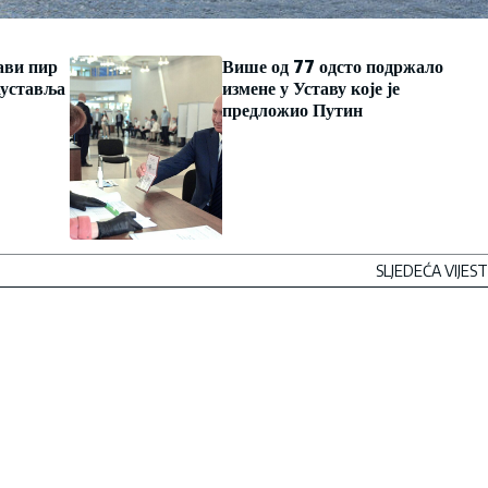
ави пир
Више од 77 одсто подржало
ауставља
измене у Уставу које је
предложио Путин
SLJEDEĆA VIJEST