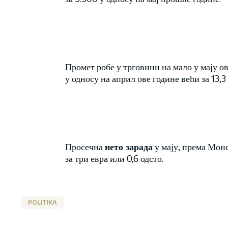
Промет робе у трговини на мало у мају ове
у односу на април ове године већи за 13,3 
Просечна
нето зарада
у мају, према Монс
за три евра или 0,6 одсто.
POLITIKA