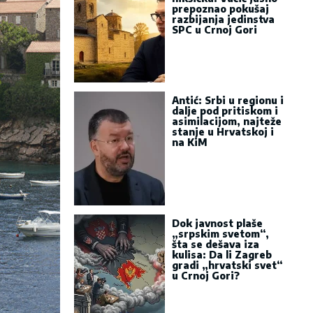
prepoznao pokušaj
razbijanja jedinstva
SPC u Crnoj Gori
Antić: Srbi u regionu i
dalje pod pritiskom i
asimilacijom, najteže
stanje u Hrvatskoj i
na KiM
Dok javnost plaše
„srpskim svetom“,
šta se dešava iza
kulisa: Da li Zagreb
gradi „hrvatski svet“
u Crnoj Gori?