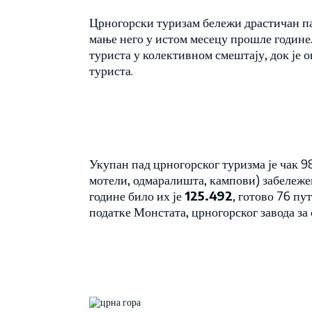
Црногорски туризам бележи драстичан пад
мање него у истом месецу прошле године. 
туриста у колективном смештају, док је о
туриста.
Укупан пад црногорског туризма је чак 98
мотели, одмаралишта, кампови) забележе
године било их је
125.492
, готово 76 пу
податке Монстата, црногорског завода за 