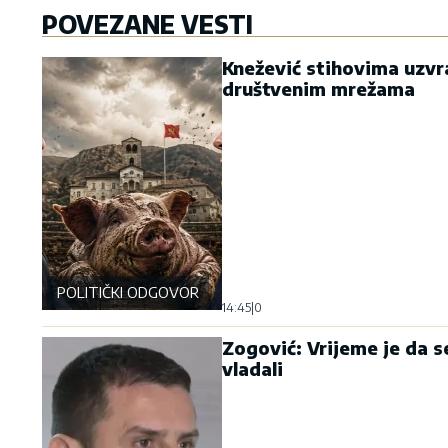
POVEZANE VESTI
Knežević stihovima uzvr
društvenim mrežama
POLITIČKI ODGOVOR
14:45
|
0
Zogović: Vrijeme je da se
vladali