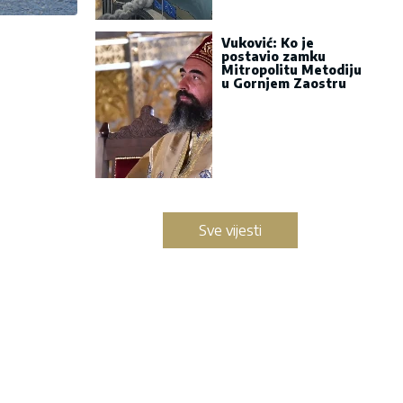
Vuković: Ko je
postavio zamku
Mitropolitu Metodiju
u Gornjem Zaostru
Sve vijesti