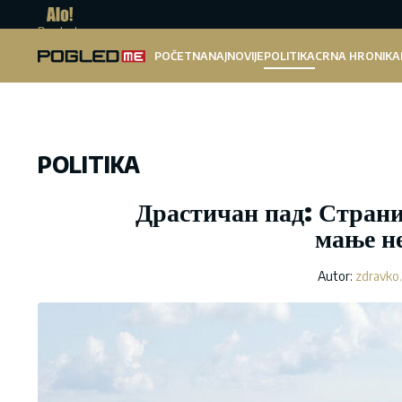
Pogled.me
POČETNA
NAJNOVIJE
POLITIKA
CRNA HRONIKA
POLITIKA
Драстичан пад: Страни
мање н
Autor:
zdravko.