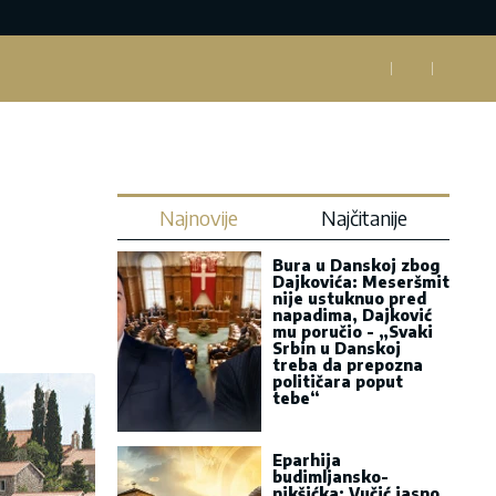
Najnovije
Najčitanije
Bura u Danskoj zbog
Dajkovića: Meseršmit
nije ustuknuo pred
napadima, Dajković
mu poručio - „Svaki
Srbin u Danskoj
treba da prepozna
političara poput
tebe“
Eparhija
budimljansko-
nikšićka: Vučić jasno