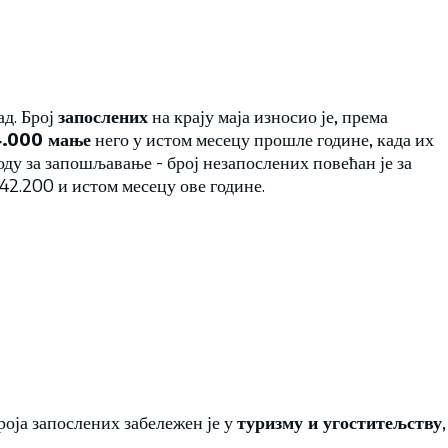
ад. Број
запослених
на крају маја износио је, према
.000 мање
него у истом месецу прошле године, када их
оду за запошљавање - број незапослених повећан је за
 42.200 и истом месецу ове године.
оја запослених забележен је у
туризму и угоститељству
,