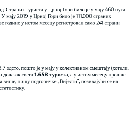
: Страних туриста у Црној Гори било је у мају 460 пута
У мају 2019. у Црној Гори било је 111.000 страних
ве године у истом месецу регистрован само 241 страни
,7 одсто, пошто је у мају у колективном смештају (хотели,
н долазак свега
1.658 туриста
, а у истом месецу прошле
та више, пишу подгоричке „Вијести“, позивајући се на
статистику.