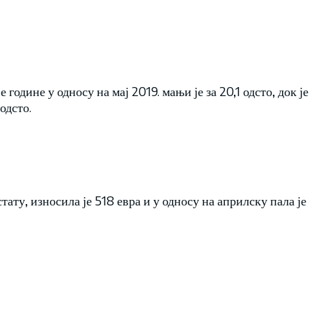
 године у односу на мај 2019. мањи је за 20,1 одсто, док је
одсто.
тату, износила је 518 евра и у односу на априлску пала је