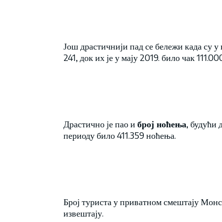
Још драстичнији пад се бележи када су 
241, док их је у мају 2019. било чак 111.000
Драстично је пао и
број ноћења
, будући 
периоду било 411.359 ноћења.
Број туриста у приватном смештају Монс
извештају.