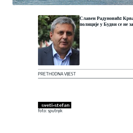
Славен Радуновић: Крв
полиције у Будви се не з
PRETHODNA VIJEST
foto: sputnjik