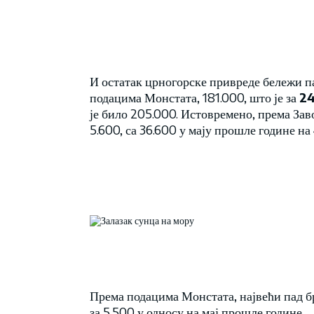
И остатак црногорске привреде бележи п
подацима Монстата, 181.000, што је за
24
је било 205.000. Истовремено, према Зав
5.600, са 36.600 у мају прошле године на
Према подацима Монстата, највећи пад бр
за 5.500 у односу на мај прошле године.