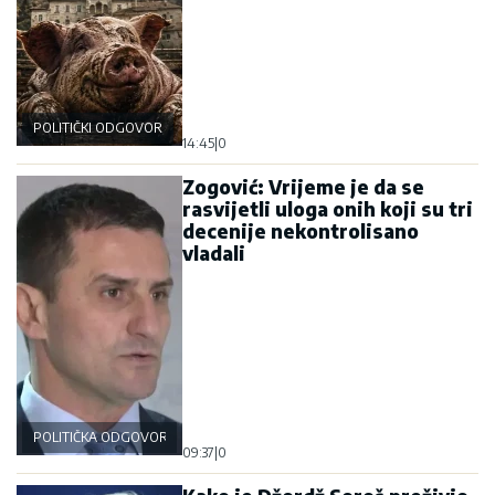
POLITIČKI ODGOVOR
14:45
|
0
Zogović: Vrijeme je da se
rasvijetli uloga onih koji su tri
decenije nekontrolisano
vladali
POLITIČKA ODGOVORNOST
09:37
|
0