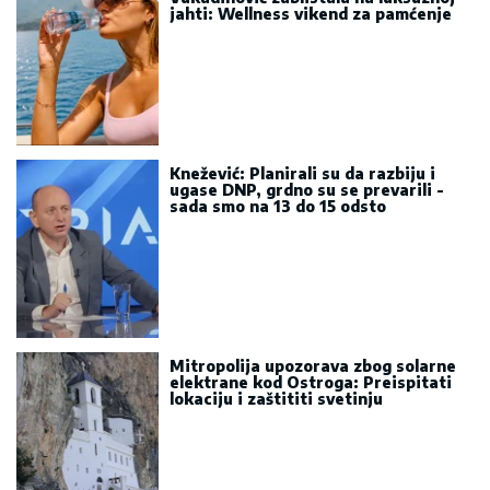
jahti: Wellness vikend za pamćenje
Knežević: Planirali su da razbiju i
ugase DNP, grdno su se prevarili -
sada smo na 13 do 15 odsto
Mitropolija upozorava zbog solarne
elektrane kod Ostroga: Preispitati
lokaciju i zaštititi svetinju