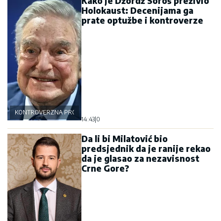
Kako je Džordž Soroš preživio
Holokaust: Decenijama ga
prate optužbe i kontroverze
KONTROVERZNA PROŠLOST
14:43
|
0
Da li bi Milatović bio
predsjednik da je ranije rekao
da je glasao za nezavisnost
Crne Gore?