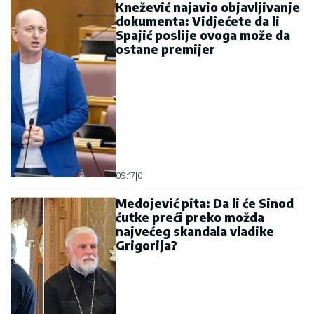
Knežević najavio objavljivanje
dokumenta: Vidjećete da li
Spajić poslije ovoga može da
ostane premijer
09:17
|
0
Medojević pita: Da li će Sinod
ćutke preći preko možda
najvećeg skandala vladike
Grigorija?