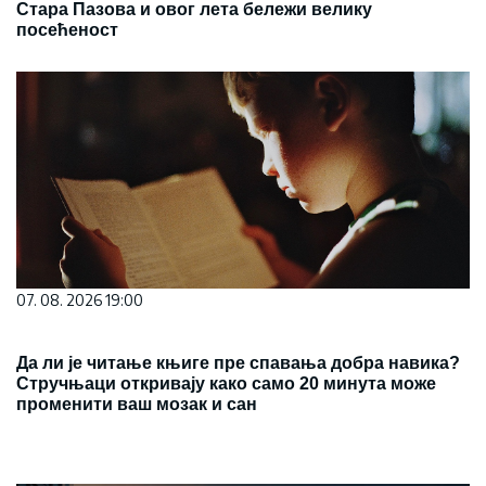
Стара Пазова и овог лета бележи велику
посећеност
07. 08. 2026 19:00
Да ли је читање књиге пре спавања добра навика?
Стручњаци откривају како само 20 минута може
променити ваш мозак и сан