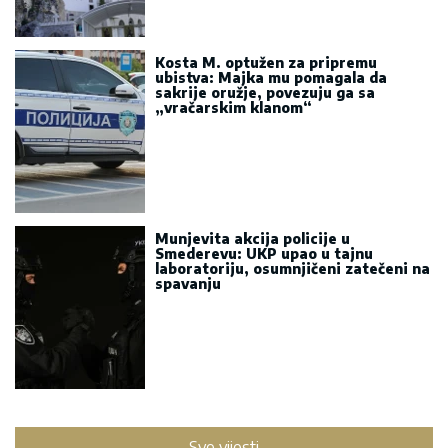
Kosta M. optužen za pripremu
ubistva: Majka mu pomagala da
sakrije oružje, povezuju ga sa
„vračarskim klanom“
Munjevita akcija policije u
Smederevu: UKP upao u tajnu
laboratoriju, osumnjičeni zatečeni na
spavanju
Sve vijesti