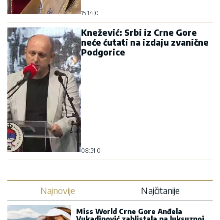
15:14
|
0
Knežević: Srbi iz Crne Gore
neće ćutati na izdaju zvanične
Podgorice
08:51
|
0
Najnovije
Najčitanije
Miss World Crne Gore Anđela
Vukadinović zablistala na luksuznoj