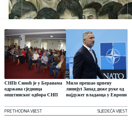
СНП: Синоћ је у Беранама
Мило прешао црвену
одржана сједница
линију: Запад диже руке од
општинског одбора СНП
најдужег владаоца у Европи
PRETHODNA VIJEST
SLJEDEĆA VIJEST