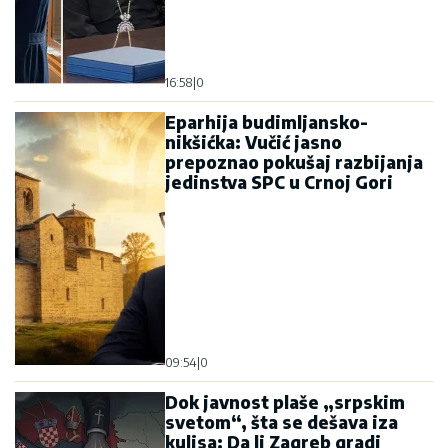
16:58
|
0
Eparhija budimljansko-
nikšićka: Vučić jasno
prepoznao pokušaj razbijanja
jedinstva SPC u Crnoj Gori
09:54
|
0
Dok javnost plaše „srpskim
svetom“, šta se dešava iza
kulisa: Da li Zagreb gradi