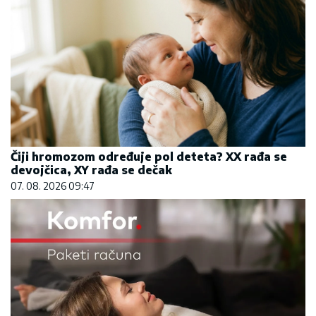
Čiji hromozom određuje pol deteta? XX rađa se
devojčica, XY rađa se dečak
07. 08. 2026 09:47