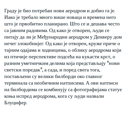
Граду је био потребан нови аеродром и добио га је.
Иако је требало много више новаца и времена него
што је првобитно планирано. Што се и дешава често
са јавним радовима. Од како је отворен, људи се
питају да ли је Међународни аеродром у Денверу дом
нечег злокобнијег. Од како је отворен, круже приче о
тајним одајама и ходницима, о облику аеродрома који
из птичије перспективе подсећа на кукасти крст, о
разним уметничким делима која представљају "нови
светски поредак", а сада, и поред свега тога,
постављени су велики билборди око главног
терминала са необичним натписима. А ови натписи
на билбордима се комбинују са фотографијама статуе
коња испред аеродрома, кога су људи назвали
Блуцифер.