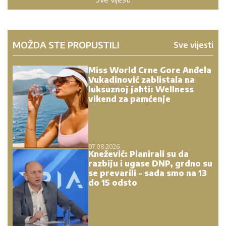
MOŽDA STE PROPUSTILI
Sve vijesti
Miss World Crne Gore Anđela
Vukadinović zablistala na
luksuznoj jahti: Wellness
vikend za pamćenje
07.08.2026.
Knežević: Planirali su da
razbiju i ugase DNP, grdno su
se prevarili - sada smo na 13
do 15 odsto