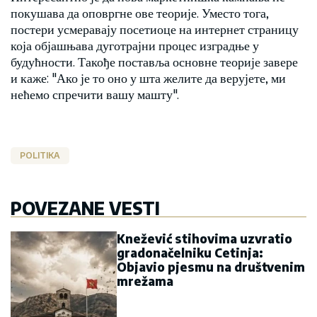
покушава да оповргне ове теорије. Уместо тога,
постери усмеравају посетиоце на интернет страницу
која објашњава дуготрајни процес изградње у
будућности. Такође поставља основне теорије завере
и каже: "Ако је то оно у шта желите да верујете, ми
нећемо спречити вашу машту".
POLITIKA
POVEZANE VESTI
Knežević stihovima uzvratio
gradonačelniku Cetinja:
Objavio pjesmu na društvenim
mrežama