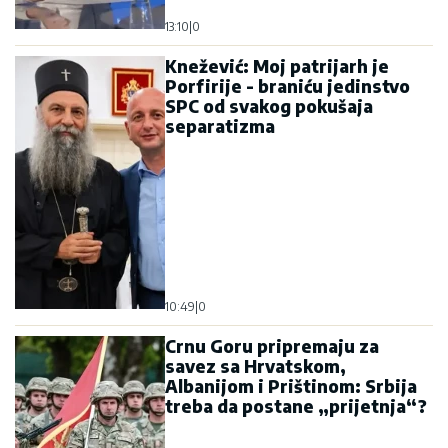
13:10
|
0
Knežević: Moj patrijarh je
Porfirije - braniću jedinstvo
SPC od svakog pokušaja
separatizma
10:49
|
0
Crnu Goru pripremaju za
savez sa Hrvatskom,
Albanijom i Prištinom: Srbija
treba da postane „prijetnja“?