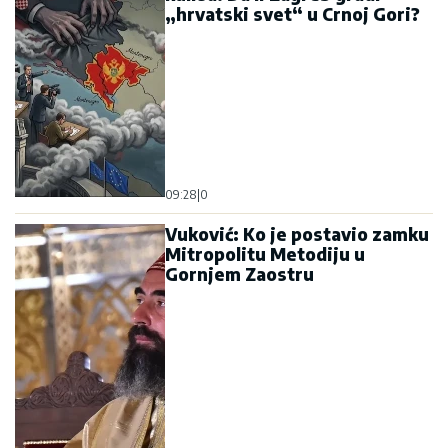
„hrvatski svet“ u Crnoj Gori?
09:28
|
0
Vuković: Ko je postavio zamku
Mitropolitu Metodiju u
Gornjem Zaostru