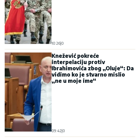
10:26
|
0
Knežević pokreće
interpelaciju protiv
Ibrahimovića zbog „Oluje“: Da
vidimo ko je stvarno mislio
„ne u moje ime“
09:42
|
0