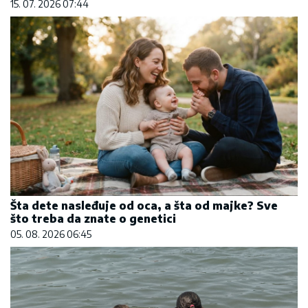
15. 07. 2026 07:44
Šta dete nasleđuje od oca, a šta od majke? Sve
što treba da znate o genetici
05. 08. 2026 06:45