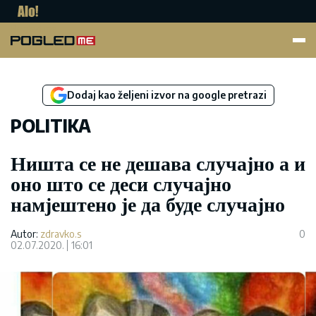
Pogled.me
Dodaj kao željeni izvor na google pretrazi
POLITIKA
Ништа се не дешава случајно а и
оно што се деси случајно
намјештено је да буде случајно
Autor:
zdravko.s
0
02.07.2020.
16:01