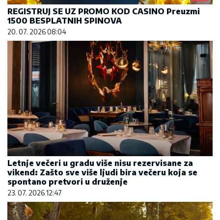
REGISTRUJ SE UZ PROMO KOD CASINO Preuzmi
1500 BESPLATNIH SPINOVA
20. 07. 2026 08:04
Letnje večeri u gradu više nisu rezervisane za
vikend: Zašto sve više ljudi bira večeru koja se
spontano pretvori u druženje
23. 07. 2026 12:47