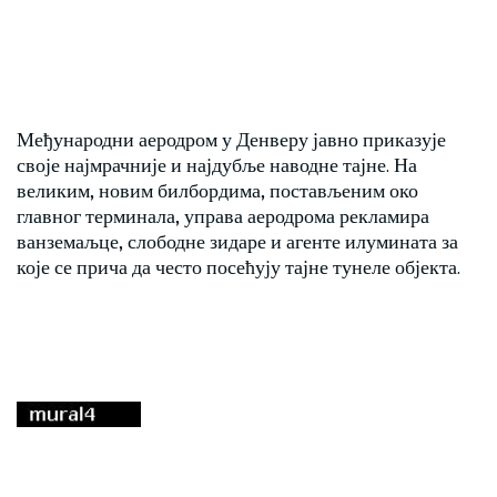
Међународни аеродром у Денверу јавно приказује
своје најмрачније и најдубље наводне тајне. На
великим, новим билбордима, постављеним око
главног терминала, управа аеродрома рекламира
ванземаљце, слободне зидаре и агенте илумината за
које се прича да често посећују тајне тунеле објекта.