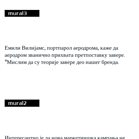
Емили Вилијамс, портпарол аеродрома, каже да
аеродром званично прихвата претпоставку завере.
"Мислим да су теорије завере део нашег бренда.
Интересантно је да нова маркетиншка кампања не