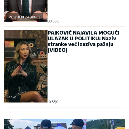
POLITIČKI ZAOKRET
09:56
|
0
PAJKOVIĆ NAJAVILA MOGUĆI
ULAZAK U POLITIKU: Naziv
stranke već izaziva pažnju
(VIDEO)
SEKS
10:55
|
0