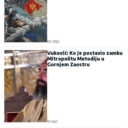
09:28
|
0
Vuković: Ko je postavio zamku
Mitropolitu Metodiju u
Gornjem Zaostru
15:14
|
0