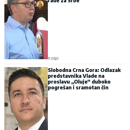
rade za Srbe
11:06
|
0
Slobodna Crna Gora: Odlazak
predstavnika Vlade na
proslavu „Oluje“ duboko
pogrešan i sramotan čin