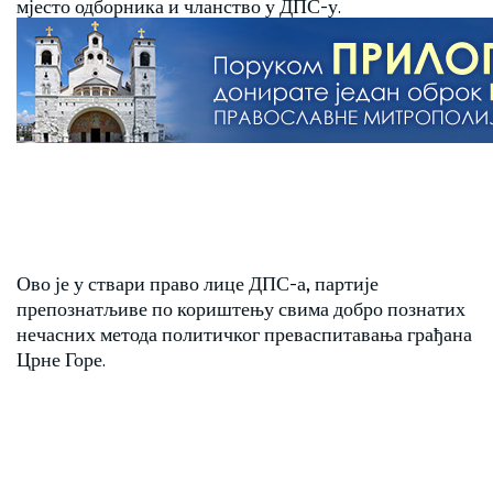
мјесто одборника и чланство у ДПС-у.
Ово је у ствари право лице ДПС-а, партије
препознатљиве по кориштењу свима добро познатих
нечасних метода политичког преваспитавања грађана
Црне Горе.