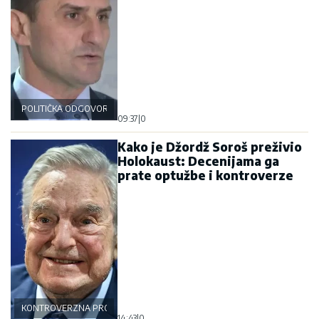
POLITIČKA ODGOVORNOST
09:37
|
0
Kako je Džordž Soroš preživio
Holokaust: Decenijama ga
prate optužbe i kontroverze
KONTROVERZNA PROŠLOST
14:43
|
0