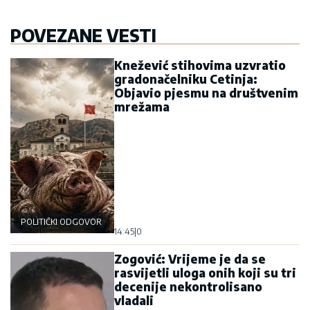
POVEZANE VESTI
Knežević stihovima uzvratio
gradonačelniku Cetinja:
Objavio pjesmu na društvenim
mrežama
POLITIČKI ODGOVOR
14:45
|
0
Zogović: Vrijeme je da se
rasvijetli uloga onih koji su tri
decenije nekontrolisano
vladali