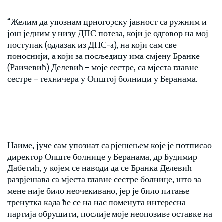
“Желим да упознам црногорску јавност са ружним и
још једним у низу ДПС потеза, који је одговор на мој
поступак (одлазак из ДПС-а), на који сам све
поноснији, а који за посљедицу има смјену Бранке
(Раичевић) Делевић – моје сестре, са мјеста главне
сестре – техничера у Општој болници у Беранама.
Наиме, јуче сам упознат са рјешењем које је потписао
директор Опште болнице у Беранама, др Будимир
Дабетић, у којем се наводи да се Бранка Делевић
разрјешава са мјеста главне сестре болнице, што за
мене није било неочекивано, јер је било питање
тренутка када ће се на нас поменута интересна
партија обрушити, послије моје неопозиве оставке на