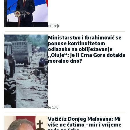
08:26
|
0
Ministarstvo i Ibrahimović se
ponose kontinuitetom
odlazaka na obilježavanje
„Oluje“: Je li Crna Gora dotakla
moralno dno?
14:53
|
0
Vučić iz Donjeg Malovana: Mi
više ne ćutimo - mir i vrijeme