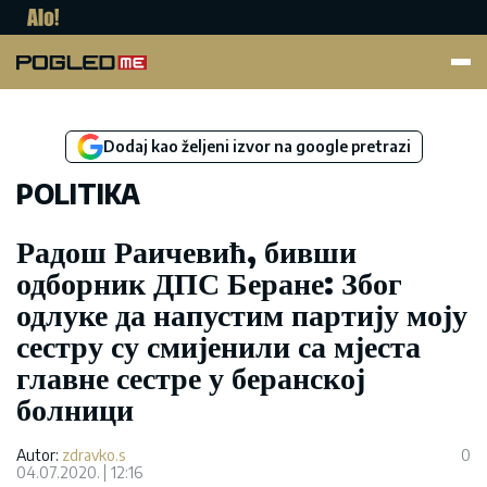
Pogled.me
Dodaj kao željeni izvor na google pretrazi
POLITIKA
Радош Раичевић, бивши
одборник ДПС Беране: Због
одлуке да напустим партију моју
сестру су смијенили са мјеста
главне сестре у беранској
болници
Autor:
zdravko.s
0
04.07.2020.
12:16