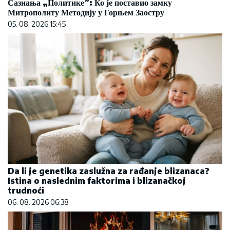
Сазнања „Политике”: Ко је поставио замку
Митрополиту Методију у Горњем Заостру
05. 08. 2026 15:45
Da li je genetika zaslužna za rađanje blizanaca?
Istina o naslednim faktorima i blizanačkoj
trudnoći
06. 08. 2026 06:38