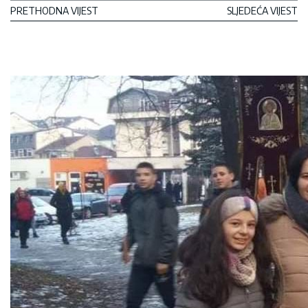
осветничку политику своје
PRETHODNA VIJEST
SLJEDEĆA VIJEST
партије.