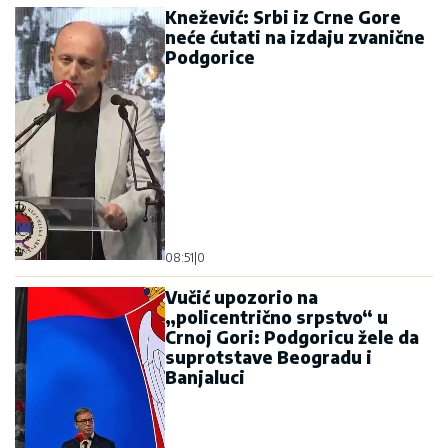
Knežević: Srbi iz Crne Gore
neće ćutati na izdaju zvanične
Podgorice
08:51
|
0
Vučić upozorio na
„policentrično srpstvo“ u
Crnoj Gori: Podgoricu žele da
suprotstave Beogradu i
Banjaluci