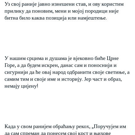
Уз свој раније јавно изнешени став, и ову користим
прилику да поновим, мени и мојој породици није
битна било каква позиција или намјештење.
У нашим срцима и душама је вјековно биће Црне
Горе, а да будем искрен, данас сам и поноснији и
сигурнији да ће овај народ одбранити своје светиње, а
самим тим и своје име и историју. Јер част и образ,
немају цијену!
Када у свом ранијем обраћању рекох, „Поручујем им
да сам спреман да понесем свој крст и њихове