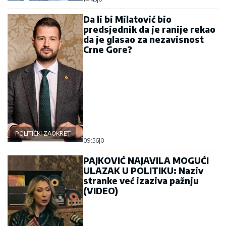
Da li bi Milatović bio
predsjednik da je ranije rekao
da je glasao za nezavisnost
Crne Gore?
POLITIČKI ZAOKRET
09:56
|
0
PAJKOVIĆ NAJAVILA MOGUĆI
ULAZAK U POLITIKU: Naziv
stranke već izaziva pažnju
(VIDEO)