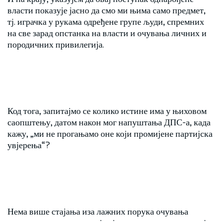
власти показује јасно да смо ми њима само предмет,
тј. играчка у рукама одређене групе људи, спремних
на све зарад опстанка на власти и очувања личних и
породичних привилегија.
Код тога, запитајмо се колико истине има у њиховом
саопштењу, датом након мог напуштања ДПС-а, када
кажу, „ми не прогањамо оне који промијене партијска
увјерења“?
Нема више стајања иза лажних порука очувања