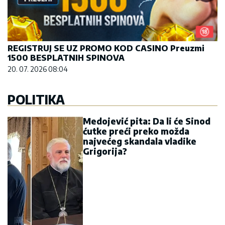
REGISTRUJ SE UZ PROMO KOD CASINO Preuzmi
1500 BESPLATNIH SPINOVA
20. 07. 2026 08:04
POLITIKA
Medojević pita: Da li će Sinod
ćutke preći preko možda
najvećeg skandala vladike
Grigorija?