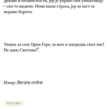
државе и независности, јер је управо они уништавају
– сви то видимо. Нема више страха, јер за част се
морамо борити.
Увијек за спас Црне Горе, за њен и напредак свих нас!
Не дамо Светиње!”.
Извор: Berane online
POLITIKA