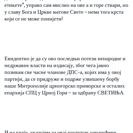
етикете“, управо сам мислио на ове а и горе ствари, но
у славу Бога и Цркве његове Свете – нема тога крста
који се не може понијети!
Евидентно је да су ово последњи потези ненародне и
недржавне власти на издисају, због чега јавно
позивам све часне чланове ДПС-а, којих има у овој
партији, да се придруже и подрже узвишену борбу
наше Митрополије црногорско приморске и осталих
епархија СПЦ у Црној Гори – за одбрану СВЕТИЊА.
И на крају, указујем да овај поступак однарођене