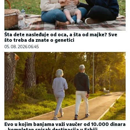
Šta dete nasleđuje od oca, a šta od majke? Sve
što treba da znate o genetici
05. 08. 2026 06:45
Evo u kojim banjama važi vaučer od 10.000 dinara
- kompletan spisak destinacija u Srbiji