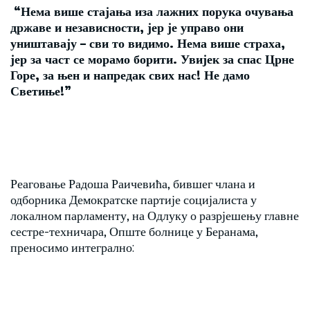
“Нема више стајања иза лажних порука очувања
државе и независности, јер је управо они
уништавају – сви то видимо. Нема више страха,
јер за част се морамо борити. Увијек за спас Црне
Горе, за њен и напредак свих нас! Не дамо
Светиње!”
Реаговање Радоша Раичевића, бившег члана и
одборника Демократске партије социјалиста у
локалном парламенту, на Одлуку о разрјешењу главне
сестре-техничара, Опште болнице у Беранама,
преносимо интегрално: