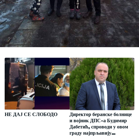
НЕ ДАЈ СЕ СЛОБОДО
Директор беранске болнице
и војник ДПС-а Будимир
Дабетић, спроводи у овом
граду најпрљавију