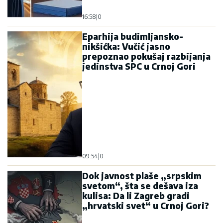
16:58
|
0
Eparhija budimljansko-
nikšićka: Vučić jasno
prepoznao pokušaj razbijanja
jedinstva SPC u Crnoj Gori
09:54
|
0
Dok javnost plaše „srpskim
svetom“, šta se dešava iza
kulisa: Da li Zagreb gradi
„hrvatski svet“ u Crnoj Gori?