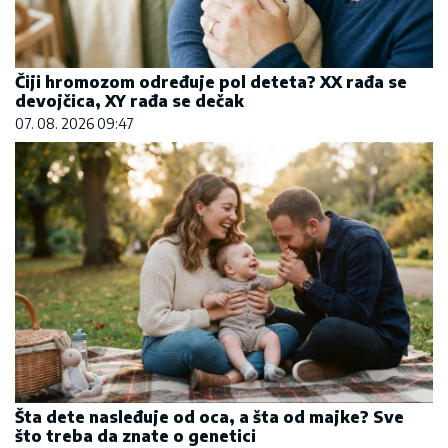
Čiji hromozom određuje pol deteta? XX rađa se
devojčica, XY rađa se dečak
07. 08. 2026 09:47
Šta dete nasleđuje od oca, a šta od majke? Sve
što treba da znate o genetici