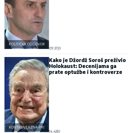
POLITIČKA ODGOVORNOST
09:37
|
0
Kako je Džordž Soroš preživio
Holokaust: Decenijama ga
prate optužbe i kontroverze
KONTROVERZNA PROŠLOST
14:43
|
0