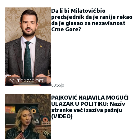
Da li bi Milatović bio
predsjednik da je ranije rekao
da je glasao za nezavisnost
Crne Gore?
POLITIČKI ZAOKRET
09:56
|
0
PAJKOVIĆ NAJAVILA MOGUĆI
ULAZAK U POLITIKU: Naziv
stranke već izaziva pažnju
(VIDEO)