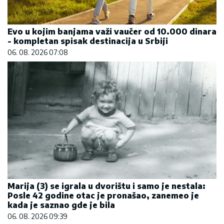
Evo u kojim banjama važi vaučer od 10.000 dinara
- kompletan spisak destinacija u Srbiji
06. 08. 2026 07:08
Marija (3) se igrala u dvorištu i samo je nestala:
Posle 42 godine otac je pronašao, zanemeo je
kada je saznao gde je bila
06. 08. 2026 09:39