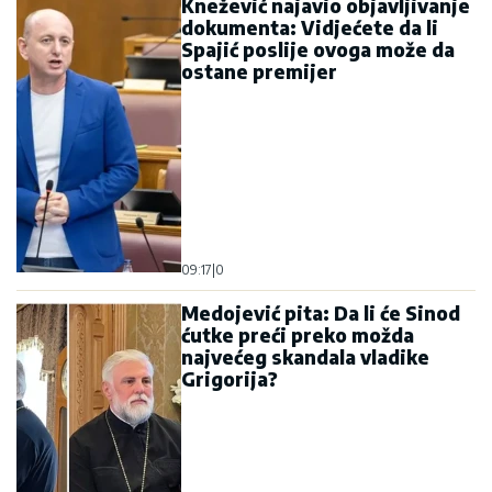
Knežević najavio objavljivanje
dokumenta: Vidjećete da li
Spajić poslije ovoga može da
ostane premijer
09:17
|
0
Medojević pita: Da li će Sinod
ćutke preći preko možda
najvećeg skandala vladike
Grigorija?