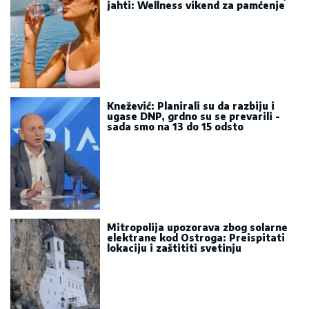
jahti: Wellness vikend za pamćenje
Knežević: Planirali su da razbiju i
ugase DNP, grdno su se prevarili -
sada smo na 13 do 15 odsto
Mitropolija upozorava zbog solarne
elektrane kod Ostroga: Preispitati
lokaciju i zaštititi svetinju