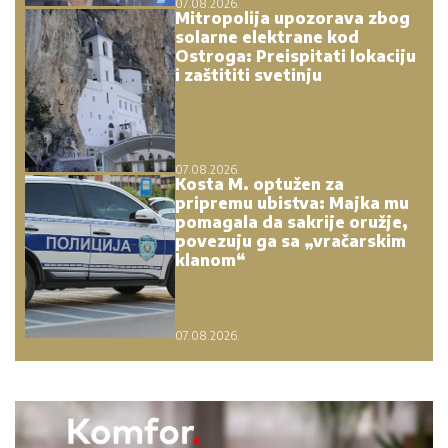
07.08.2026.
Mitropolija upozorava zbog
solarne elektrane kod
Ostroga: Preispitati lokaciju
i zaštititi svetinju
07.08.2026.
Kosta M. optužen za
pripremu ubistva: Majka mu
pomagala da sakrije oružje,
povezuju ga sa „vračarskim
klanom“
07.08.2026.