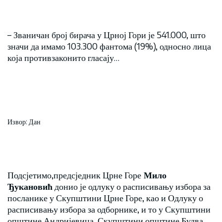
– Званичан број бирача у Црној Гори је 541.000, што
значи да имамо 103.300 фантома (19%), односно лица
која противзаконито гласају…
Извор: Дан
Подсјетимо,предсједник Црне Горе
Мило
Ђукановић
донио је одлуку о расписивању избора за
посланике у Скупштини Црне Горе, као и Одлуку о
расписивању избора за одборнике, и то у Скупштини
општине Андријевица, Скупштини општине Будва,