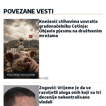
POVEZANE VESTI
Knežević stihovima uzvratio
gradonačelniku Cetinja:
Objavio pjesmu na društvenim
mrežama
POLITIČKI ODGOVOR
14:45
|
0
Zogović: Vrijeme je da se
rasvijetli uloga onih koji su tri
decenije nekontrolisano
vladali