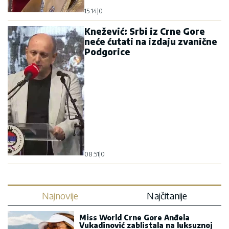
15:14
|
0
Knežević: Srbi iz Crne Gore
neće ćutati na izdaju zvanične
Podgorice
08:51
|
0
Najnovije
Najčitanije
Miss World Crne Gore Anđela
Vukadinović zablistala na luksuznoj