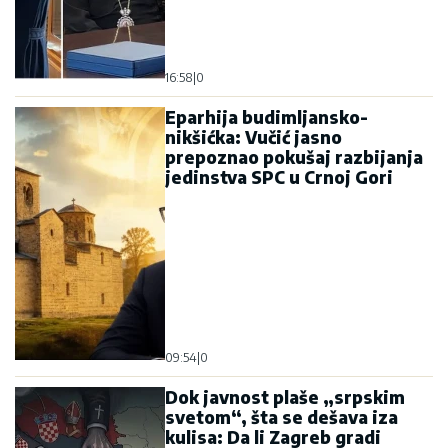
16:58
|
0
Eparhija budimljansko-
nikšićka: Vučić jasno
prepoznao pokušaj razbijanja
jedinstva SPC u Crnoj Gori
09:54
|
0
Dok javnost plaše „srpskim
svetom“, šta se dešava iza
kulisa: Da li Zagreb gradi