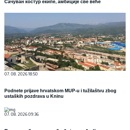
Сачуван костур екипе, амбиције све веће
07. 08. 2026 18:50
Podnete prijave hrvatskom MUP-u i tužilaštvu zbog
ustaških pozdrava u Kninu
07. 08. 2026 09:36