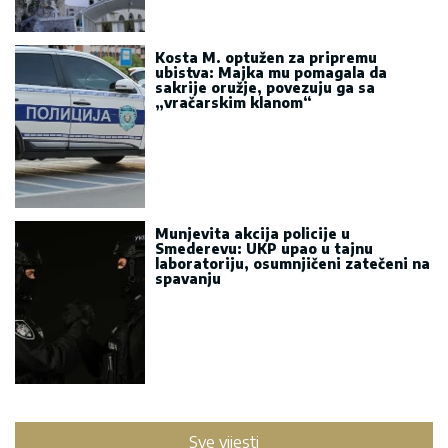
Kosta M. optužen za pripremu
ubistva: Majka mu pomagala da
sakrije oružje, povezuju ga sa
„vračarskim klanom“
Munjevita akcija policije u
Smederevu: UKP upao u tajnu
laboratoriju, osumnjičeni zatečeni na
spavanju
Sve vijesti