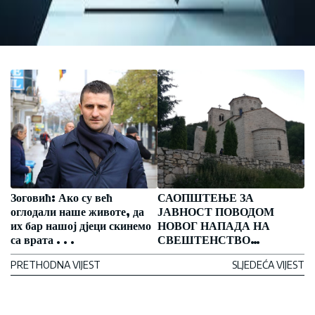
Зоговић: Ако су већ
САОПШТЕЊЕ ЗА
оглодали наше животе, да
ЈАВНОСТ ПОВОДОМ
их бар нашој дјеци скинемо
НОВОГ НАПАДА НА
са врата . . .
СВЕШТЕНСТВО
ЕПАРХИЈЕ
PRETHODNA VIJEST
SLJEDEĆA VIJEST
БУДИМЉАНСКО-
НИКШИЋКЕ