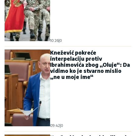
10:26
|
0
Knežević pokreće
interpelaciju protiv
Ibrahimovića zbog „Oluje“: Da
vidimo ko je stvarno mislio
„ne u moje ime“
09:42
|
0