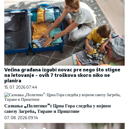
Većina građana izgubi novac pre nego što stigne
na letovanje - ovih 7 troškova skoro niko ne
planira
15. 07. 2026 07:44
Сазнања „Политике”: Црна Гора следећа у војном
савезу Загреба, Тиране и Приштине
07. 08. 2026 09:14