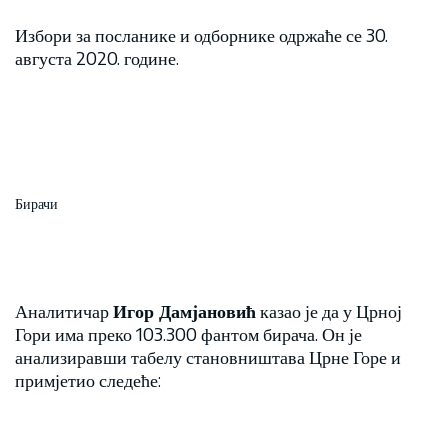
Избори за посланике и одборнике одржаће се 30.
августа 2020. године.
Бирачи
Аналитичар
Игор Дамјановић
казао је да у Црној
Гори има преко 103.300 фантом бирача. Он је
анализиравши табелу становништава Црне Горе и
примјетио следеће: