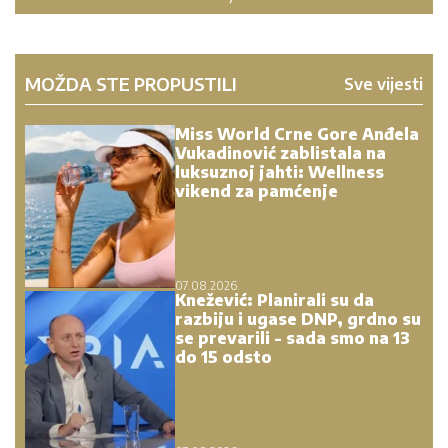
MOŽDA STE PROPUSTILI
Sve vijesti
Miss World Crne Gore Anđela
Vukadinović zablistala na
luksuznoj jahti: Wellness
vikend za pamćenje
07.08.2026.
Knežević: Planirali su da
razbiju i ugase DNP, grdno su
se prevarili - sada smo na 13
do 15 odsto