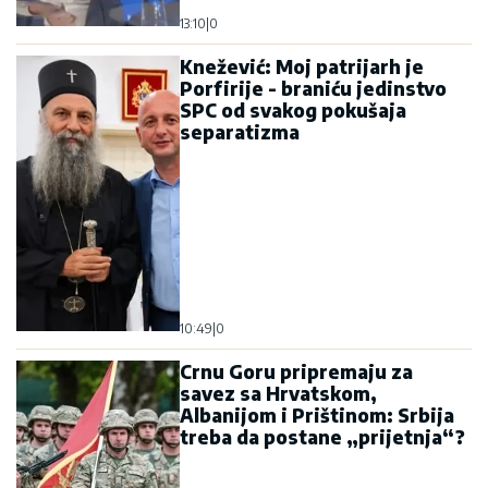
13:10
|
0
Knežević: Moj patrijarh je
Porfirije - braniću jedinstvo
SPC od svakog pokušaja
separatizma
10:49
|
0
Crnu Goru pripremaju za
savez sa Hrvatskom,
Albanijom i Prištinom: Srbija
treba da postane „prijetnja“?