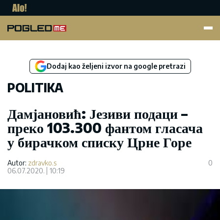
Pogled.me
Dodaj kao željeni izvor na google pretrazi
POLITIKA
Дамјановић: Језиви подаци –
преко 103.300 фантом гласача
у бирачком списку Црне Горе
Autor:
zdravko.s
0
06.07.2020.
10:19