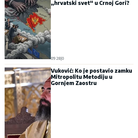
„hrvatski svet“ u Crnoj Gori?
09:28
|
0
Vuković: Ko je postavio zamku
Mitropolitu Metodiju u
Gornjem Zaostru