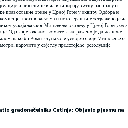
ормације и чињенице и да иницирају хитну расправу о
ке православне цркве у Црној Гори у оквиру Одбора и
омисије против расизма и нетолеранције затражено је да
ликом усвајања свог Мишљења о стању у Црној Гори узела
це. Од Савјетодавног комитета затражено је да чланове
алом, како би Комитет, иако је усвојио своје Мишљење о
змотри, нарочито у свјетлу предстојеће резолуције
atio gradonačelniku Cetinja: Objavio pjesmu na