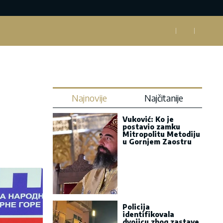
Najnovije
Najčitanije
Vuković: Ko je
postavio zamku
Mitropolitu Metodiju
u Gornjem Zaostru
Policija
identifikovala
dvojicu zbog zastave