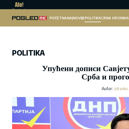
Pogled.me
POČETNA
NAJNOVIJE
POLITIKA
CRNA HRONIKA
POLITIKA
Упућени дописи Савјет
Срба и прог
Autor:
zdravko.