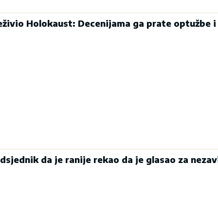
eživio Holokaust: Decenijama ga prate optužbe i
edsjednik da je ranije rekao da je glasao za neza