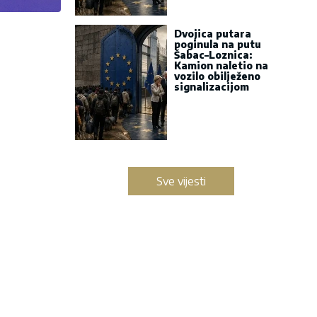
Dvojica putara
poginula na putu
Šabac–Loznica:
Kamion naletio na
vozilo obilježeno
signalizacijom
Sve vijesti