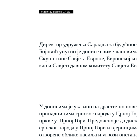
Директор удружења Сарадња за будућнос
Бојовић упутио је дописе свим члановим
Скупштине Савјета Европе, Европској ко
као и Савјетодавном комитету Савјета Ев
У дописима је указано на драстично пов
припадницима српског народа у Црној Г
цркве у Црној Гори. Предочено је да ди
српског народа у Црној Гори и вјерницим
отворене облике насиља и угрози опстана