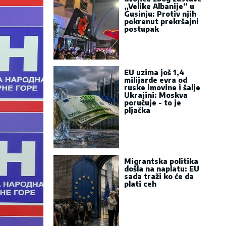
„Velike Albanije“ u
Gusinju: Protiv njih
pokrenut prekršajni
postupak
EU uzima još 1,4
milijarde evra od
ruske imovine i šalje
Ukrajini: Moskva
poručuje - to je
pljačka
Migrantska politika
došla na naplatu: EU
sada traži ko će da
plati ceh