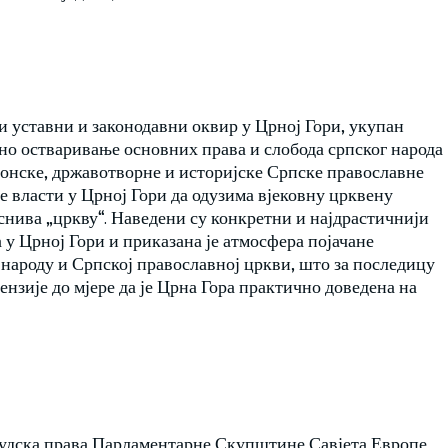
 уставни и законодавни оквир у Црној Гори, укупан
но остваривање основних права и слобода српског народа
нонске, државотворне и историјске Српске православне
не власти у Црној Гори да одузима вјековну црквену
оснива „цркву“. Наведени су конкретни и најдрастичнији
у Црној Гори и приказана је атмосфера појачане
народу и Српској православној цркви, што за последицу
ензије до мјере да је Црна Гора практично доведена на
људска права Парламентарне Скупштине Савјета Европе