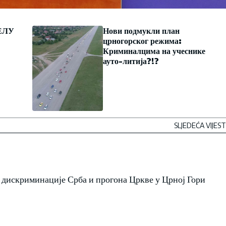
ЕЛУ
Нови подмукли план
црногорског режима:
Криминалцима на учеснике
ауто-литија?!?
SLJEDEĆA VIJEST
 дискриминације Срба и прогона Цркве у Црној Гори