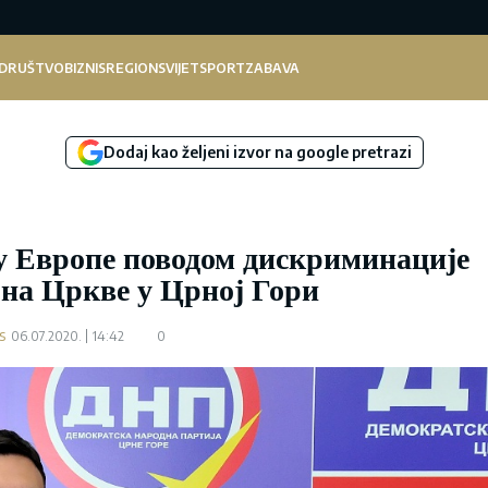
DRUŠTVO
BIZNIS
REGION
SVIJET
SPORT
ZABAVA
Dodaj kao željeni izvor na google pretrazi
у Европе поводом дискриминације
она Цркве у Црној Гори
s
06.07.2020.
14:42
0