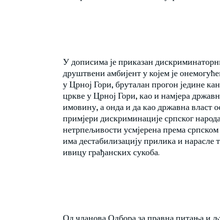
У дописима је приказан дискриминаторни
друштвени амбијент у којем је онемогуће
у Црној Гори, бруталан прогон једине ка
цркве у Црној Гори, као и намјера држав
имовину, а онда и да као државна власт 
примјери дискриминације српског народа 
нетрпељивости усмјерена према српском 
има дестабилизацију прилика и нарасле т
ивицу грађанских сукоба.
Од чланова Одбора за правна питања и 