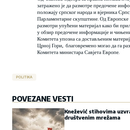
затражено је да размотре предочене инф
положају српског народа и вјерника Српс
Парламентарне скупштине. Од Европске к
размотри упућени материјал како би при
у обзир предочене информације и чињени
Комитета упозна са достављеним материј
Црној Гори, благовремено могао да га ра
Комитета министара Савјета Европе.
POLITIKA
POVEZANE VESTI
Knežević stihovima uzvr
društvenim mrežama