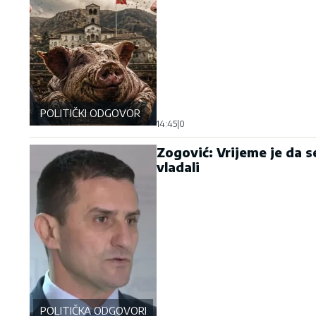
POLITIČKI ODGOVOR
14:45
|
0
Zogović: Vrijeme je da se
vladali
POLITIČKA ODGOVORNOST