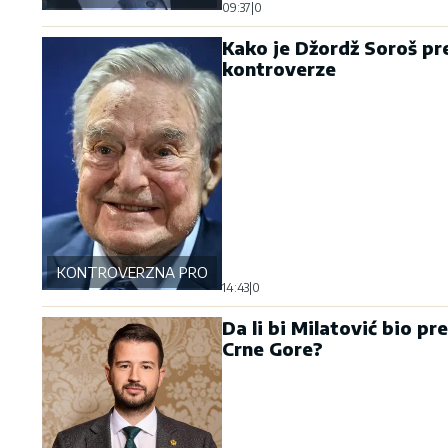
09:37
|
0
Kako je Džordž Soroš pr
kontroverze
KONTROVERZNA PROŠLOST
14:43
|
0
Da li bi Milatović bio pr
Crne Gore?