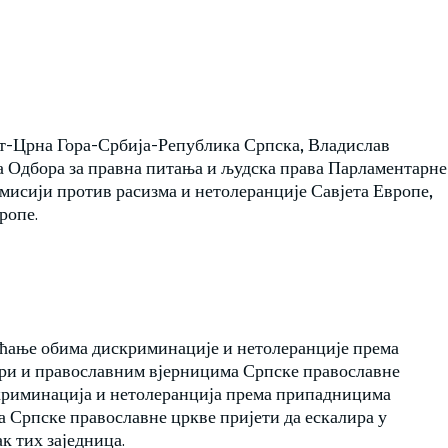
т-Црна Гора-Србија-Република Српска, Владислав
а Одбора за правна питања и људска права Парламентарне
мисији против расизма и нетолеранције Савјета Европе,
ропе.
ећање обима дискриминације и нетолеранције према
ори и православним вјерницима Српске православне
скриминација и нетолеранција према припадницима
а Српске православне цркве пријети да ескалира у
к тих заједница.