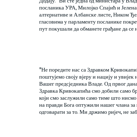
Додају:" Ви сте једна од министара у Вла
посланика УРА, Милојко Спајић и Јелена
алтернативе и Албанске листе, Ником Ђ
гласовима у парламенту посланике покрета
пут покушали да обманете грађане да се н
"Не поредите нас са Здравком Кривокапић
поштујемо своју вјеру и нацију и увијек 
Вашег предсједника Владе. Од првог дан
Здравка Кривокапића смо добили само б
који смо заслужили само тиме што нисмо 
на правди Бога оптужили нашег члана за п
одговарати за то. Ми држимо ријеч, не заб