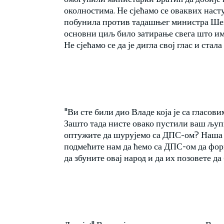
околностима. Не сјећамо се оваквих наст
побунила против тадашњег министра Шех
основни циљ било затирање свега што им
Не сјећамо се да је дигла свој глас и стал
"Ви сте били дио Владе која је са глас
Зашто тада нисте овако пустили ваш љупк
оптужите да шурујемо са ДПС-ом? Наша б
подмећите нам да ћемо са ДПС-ом да фор
да збуните овај народ и да их позовете д