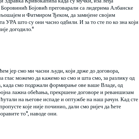
ди Здравка Кривокапића када су мучки, иза леђа
 Боровинић Бојовић преговарали са лидерима Албанске
ељошајем и Фатмиром Ђеком, да замијене својим
 УРА што су они часно одбили. И за то сте по ко зна који
ије догодило."
ем јер смо ми часни људи, који држе до договора,
на глас можемо да кажемо ко смо и шта смо, за разлику од
а, када смо подржали формирање ове ваше Владе, од
ројна лажна обећања, прекршене договоре и реваншизам
ћутали на његове испаде и оптужбе на наш рачун. Кад сте
ропусте које није починио, дали смо ријеч да ћете
оравите то", наводе они.