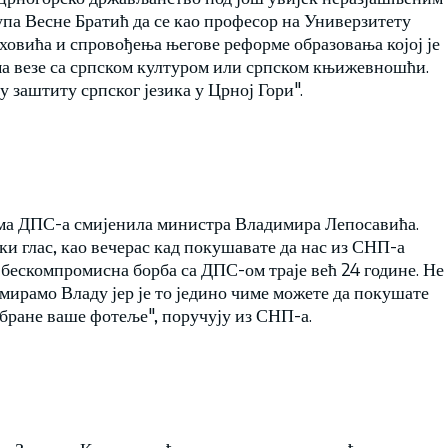
упа Весне Братић да се као професор на Универзитету
овића и спровођења његове реформе образовања којој је
а везе са српском културом или српском књижевношћи.
а у заштиту српског језика у Црној Гори".
овима ДПС-а смијенила министра Владимира Лепосавића.
и глас, као вечерас кад покушавате да нас из СНП-а
ескомпромисна борба са ДПС-ом траје већ 24 године. Не
мирамо Владу јер је то једино чиме можете да покушате
а бране ваше фотеље", поручују из СНП-а.