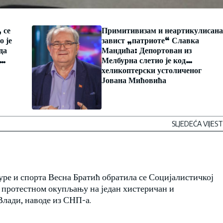
 се
Примитивизам и неартикулисана
о је
завист „патриоте“ Славка
да
Мандића: Депортован из
Мелбурна слетио је код
хеликоптерски устоличеног
Јована Мићовића
SLJEDEĆA VIJEST
уре и спорта Весна Братић обратила се Социјалистичкој
а протестном окупљању на један хистеричан и
Влади, наводе из СНП-а.