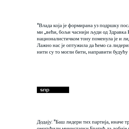
"Влада која је формирана уз подршку посл
ми „већи, бољи часнији људи од Здравка
националистичком тону поменула је и ли
Лажно нас је оптужила да ћемо са лидер
нити су то могли бити, направити будућу
Додају: "Баш лидери тих партија, иначе
омогућили министарки Братић да добије