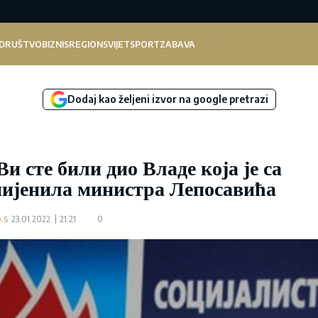
DRUŠTVO
BIZNIS
REGION
SVIJET
SPORT
ZABAVA
Dodaj kao željeni izvor na google pretrazi
 сте били дио Владе која је са
ијенила министра Лепосавића
.s
23.01.2022.
21:21
0