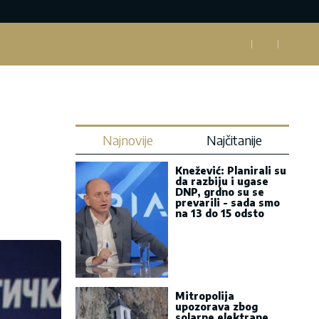
Najnovije
Najčitanije
Knežević: Planirali su
da razbiju i ugase
DNP, grdno su se
prevarili - sada smo
na 13 do 15 odsto
Mitropolija
upozorava zbog
solarne elektrane