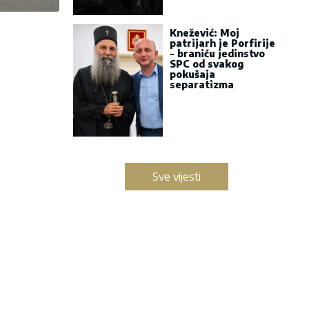
Knežević: Moj
patrijarh je Porfirije
- braniću jedinstvo
SPC od svakog
pokušaja
separatizma
Sve vijesti