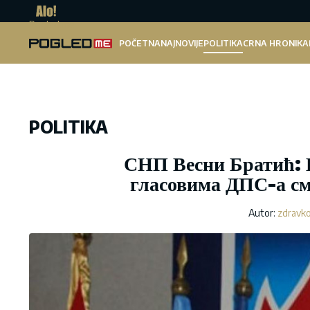
Pogled.me
POČETNA
NAJNOVIJE
POLITIKA
CRNA HRONIKA
POLITIKA
СНП Весни Братић: Ви
гласовима ДПС-а см
Autor:
zdravko