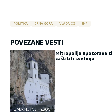
POLITIKA
CRNA GORA
VLADA CG
SNP
POVEZANE VESTI
Mitropolija upozorava zb
zaštititi svetinju
ZABRINUTOST ZBOG OSTROGA