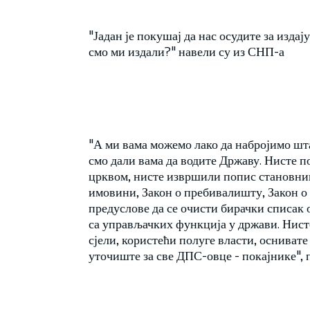
"Јадан је покушај да нас осудите за изда
смо ми издали?" навели су из СНП-а
"А ми вама можемо лако да набројимо шта
смо дали вама да водите Државу. Нисте 
црквом, нисте извршили попис становниш
имовини, Закон о пребивалишту, Закон о
предуслове да се очисти бирачки списак
са управљачких функција у држави. Нисте
сјели, користећи полуге власти, оснивате
уточиште за све ДПС-овце - покајнике", 