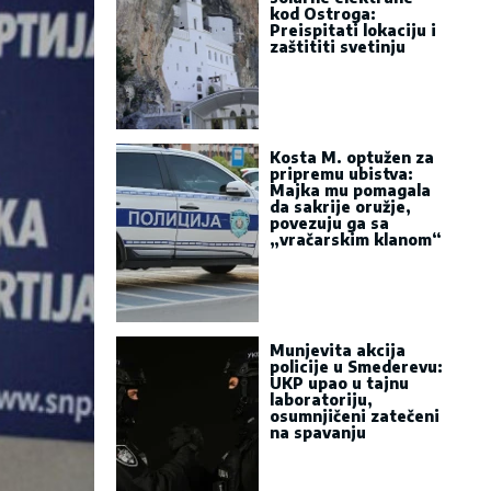
kod Ostroga:
Preispitati lokaciju i
zaštititi svetinju
Kosta M. optužen za
pripremu ubistva:
Majka mu pomagala
da sakrije oružje,
povezuju ga sa
„vračarskim klanom“
Munjevita akcija
policije u Smederevu:
UKP upao u tajnu
laboratoriju,
osumnjičeni zatečeni
na spavanju