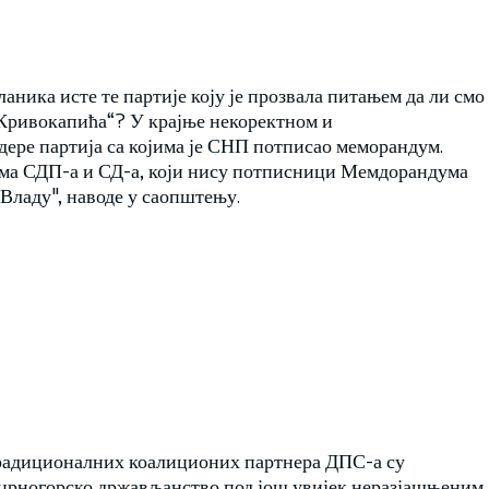
аника исте те партије коју је прозвала питањем да ли смо
 Кривокапића“? У крајње некоректном и
дере партија са којима је СНП потписао меморандум.
има СДП-а и СД-а, који нису потписници Мемдорандума
 Владу", наводе у саопштењу.
 традиционалних коалиционих партнера ДПС-а су
 црногорско држављанство под још увијек неразјашњеним