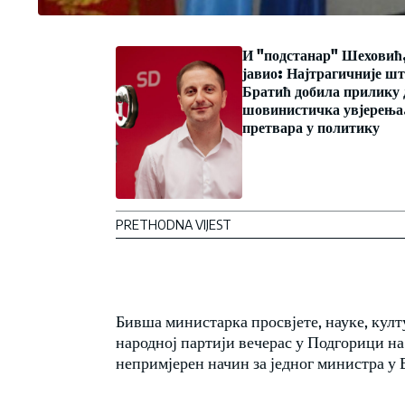
И "подстанар" Шеховић,
јавио: Најтрагичније шт
Братић добила прилику 
шовинистичка увјерења
претвара у политику
PRETHODNA VIJEST
Бивша министарка просвјете, науке, култ
народној партији вечерас у Подгорици н
непримјерен начин за једног министра у 