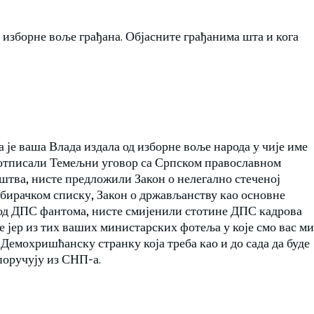
ју изборне воље грађана. Објасните грађанима шта и кога
 је ваша Влада издала од изборне воље народа у чије име
потписали Темељни уговор са Српском православном
тва, нисте предложили Закон о нелегално стеченој
 бирачком списку, Закон о држављанству као основне
 од ДПС фантома, нисте смијенили стотине ДПС кадрова
 јер из тих ваших министарских фотеља у које смо вас ми
 Демохришћанску странку која треба као и до сада да буде
поручују из СНП-а.