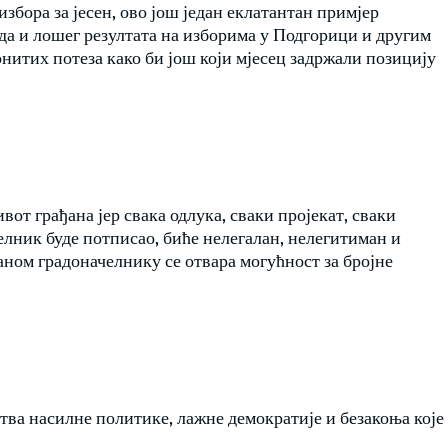
избора за јесен, ово још један еклатантан примјер
рода и лошег резултата на изборима у Подгорици и другим
нитих потеза како би још који мјесец задржали позицију
вот грађана јер свака одлука, сваки пројекат, сваки
елник буде потписао, биће нелегалан, нелегитиман и
аном градоначелнику се отвара могућност за бројне
ртва насилне политике, лажне демократије и безакоња које