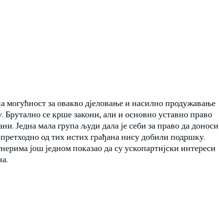
а могућност за овакво дјеловање и насилно продужавање
 Брутално се крше закони, али и основно уставно право
ани. Једна мала група људи дала је себи за право да доноси
а претходно од тих истих грађана нису добили подршку.
нерима још једном показао да су ускопартијски интереси
на.