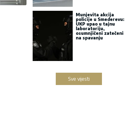
Munjevita akcija
policije u Smederevu:
UKP upao u tajnu
laboratoriju,
osumnjičeni zatečeni
na spavanju
Sve vijesti