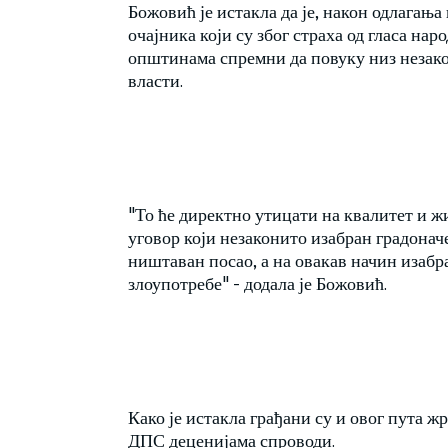
Божовић је истакла да је, након одлагања 
очајника који су због страха од гласа на
општинама спремни да повуку низ незако
власти.
"То ће директно утицати на квалитет и жи
уговор који незаконито изабран градонач
ништаван посао, а на овакав начин изабр
злоупотребе" - додала је Божовић.
Како је истакла грађани су и овог пута ж
ДПС деценијама спроводи.