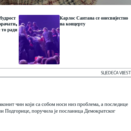
Мудрост
Карлос Сантана се онесвијестио
орачати,
на концерту
 то ради
SLJEDEĆA VIJEST
аконит чин који са собом носи низ проблема, а последице
ани Подгорице, поручила је посланица Демократског