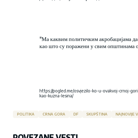
"Ма каквим политичким акробацијама да 
као што су поражени у свим општинама од
https://pogled.me/osvjezilo-ko-u-ovakvoj-crnoj-gori
kao-kuzna-lesina/
POLITIKA
CRNA GORA
DF
SKUPŠTINA
NAJNOVIJE V
POVEZANE VESTI