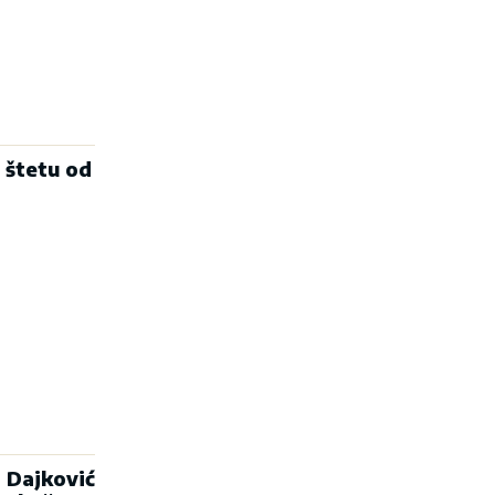
 štetu od
 Dajković