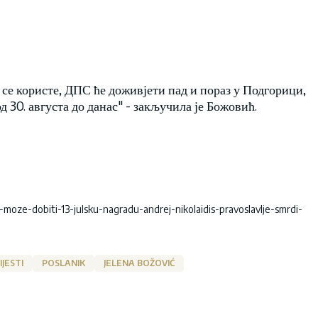
се користе, ДПС ће доживјети пад и пораз у Подгорици,
 30. августа до данас" - закључила је Божовић.
-moze-dobiti-13-julsku-nagradu-andrej-nikolaidis-pravoslavlje-smrdi-
IJESTI
POSLANIK
JELENA BOŽOVIĆ