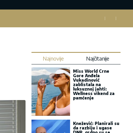
Najnovije
Najčitanije
Miss World Crne
Gore Anđela
Vukadinović
zablistala na
luksuznoj jahti:
Wellness vikend za
pamćenje
Knežević: Planirali su
da razbiju i ugase
DNP, grdno su se