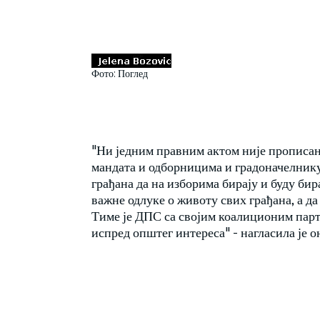
Фото: Поглед
"Ни једним правним актом није прописан
мандата и одборницима и градоначелнику.
грађана да на изборима бирају и буду бир
важне одлуке о животу свих грађана, а д
Тиме је ДПС са својим коалиционим парт
испред општег интереса" - нагласила је о