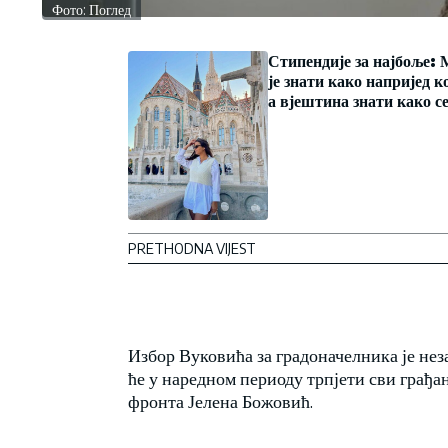
Фото: Поглед
Стипендије за најбоље: 
је знати како напријед к
а вјештина знати како се
PRETHODNA VIJEST
Избор Вуковића за градоначелника је нез
ће у наредном периоду трпјети сви грађ
фронта Јелена Божовић.