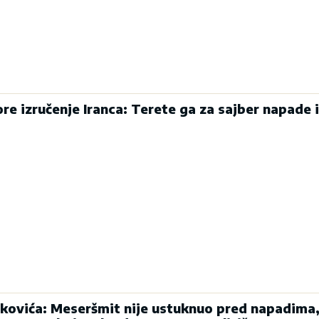
re izručenje Iranca: Terete ga za sajber napade i
kovića: Meseršmit nije ustuknuo pred napadima,