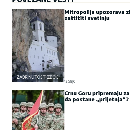
Mitropolija upozorava zb
zaštititi svetinju
ZABRINUTOST ZBOG OSTROGA
12:58
|
0
Crnu Goru pripremaju za
da postane „prijetnja“?