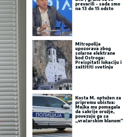
prevarili - sada smo
na 13 do 15 odsto
Mitropolija
upozorava zbog
solarne elektrane
kod Ostroga:
Preispitati lokaciju i
zaštititi svetinju
Kosta M. optužen za
pripremu ubistva:
Majka mu pomagala
da sakrije oružje,
povezuju ga sa
„vračarskim klanom“