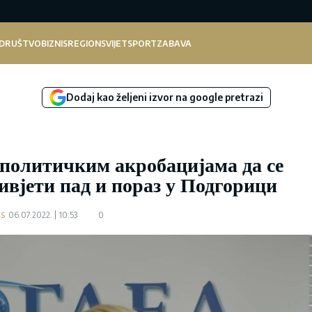
DRUŠTVO
BIZNIS
REGION
SVIJET
SPORT
ZABAVA
Dodaj kao željeni izvor na google pretrazi
политичким акробацијама да се
ивјети пад и пораз у Подгорици
.s
06.07.2022.
10:53
0