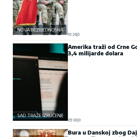
NOVA BEZBJEDNOSNA OSOVINA
10:26
|
0
Amerika traži od Crne Go
3,4 milijarde dolara
SAD TRAŽE IZRUČENJE
09:30
|
0
Bura u Danskoj zbog Daj