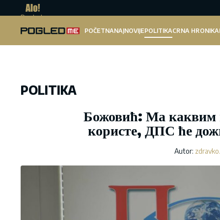
Pogled.me
POČETNA
NAJNOVIJE
POLITIKA
CRNA HRONIKA
POLITIKA
Божовић: Ма каквим 
користе, ДПС ће дож
Autor:
zdravko